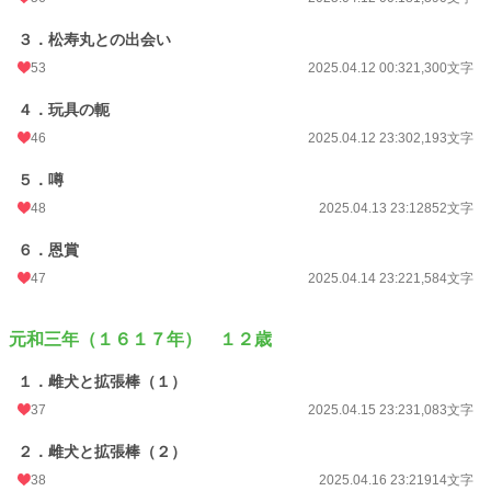
文字数
69,531
３．松寿丸との出会い
53
2025.04.12 00:32
1,300文字
更新日時
2025.06.08 12:02
４．玩具の軛
初回公開日時
2025.04.12 00:15
46
2025.04.12 23:30
2,193文字
初回完結日時
2025.06.08 12:04
５．噂
週間ポイント
692 pt (11,728 位)
48
2025.04.13 23:12
852文字
月間ポイント
3,520 pt (10,912 位)
６．恩賞
年間ポイント
51,845 pt (10,142 位)
47
2025.04.14 23:22
1,584文字
累計ポイント
189,400 pt (20,670 位)
元和三年（１６１７年） １２歳
１．雌犬と拡張棒（１）
37
2025.04.15 23:23
1,083文字
２．雌犬と拡張棒（２）
38
2025.04.16 23:21
914文字