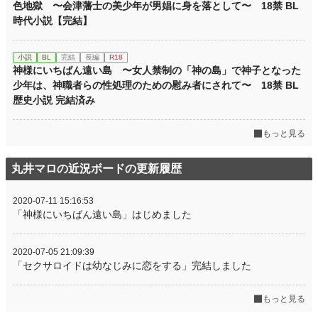
色地獄 〜会津藩士の美少年が男娼に身を落として〜 18禁 BL
時代小説【完結】
小説
BL
完結
長編
R18
神様にいちばん遠い島 〜女人禁制の「神の島」で神子となった
少年は、神職者らの性処理のための慰み者にされて〜 18禁 BL
歴史小説 完結済み
もっと見る
丸井マロの近況ボードの更新履歴
2020-07-11 15:16:53
「神様にいちばん遠い島」はじめました
2020-07-05 21:09:39
「セクサロイドは幼なじみに恋をする」完結しました
もっと見る