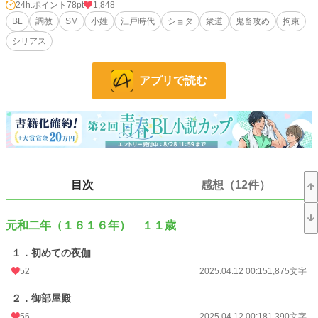
ともに追い詰められている事を知る。
24h.ポイント
78pt
1,848
松寿丸は、父の手から実千代を救い出そうとするが──。
BL
調教
SM
小姓
江戸時代
ショタ
衆道
鬼畜攻め
拘束
完結しました。
シリアス
無辜な美少年がひたすら虐待されて搾取される、かわいそうな18禁BL歴史小説
です。
アプリで読む
緊縛、吊るし責め、鞭打ち、青竹責め、三角木馬、強制連続快楽責め、火責めな
ど、SMや拷問まがいの痛い描写が多いです。
※胸糞エンドです。
感想などいただけると励みになります。
よろしくお願いします。
25年12月6日 追記
目次
感想（12件）
続編『針の檻』連載開始しました。
https://www.alphapolis.co.jp/novel/275805006/616015318
元和二年（１６１６年） １１歳
小説
12,413 位 / 228,619 件
１．初めての夜伽
BL
2,798 位 / 31,392 件
52
2025.04.12 00:15
1,875文字
お気に入り
125
２．御部屋殿
24h.ポイント
78 pt
56
2025.04.12 00:18
1,390文字