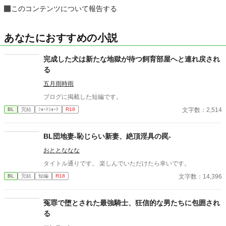
このコンテンツについて報告する
あなたにおすすめの小説
完成した犬は新たな地獄が待つ飼育部屋へと連れ戻され
る
五月雨時雨
ブログに掲載した短編です。
文字数：2,514
BL
完結
ｼｮｰﾄｼｮｰﾄ
R18
BL団地妻-恥じらい新妻、絶頂淫具の罠-
おととななな
タイトル通りです。 楽しんでいただけたら幸いです。
文字数：14,396
BL
完結
短編
R18
冤罪で堕とされた最強騎士、狂信的な男たちに包囲され
る