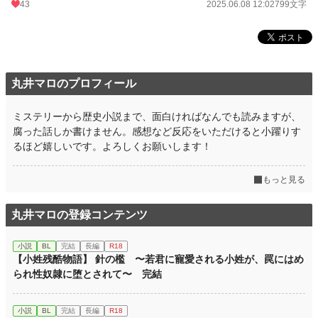
43
2025.06.08 12:02
799文字
丸井マロのプロフィール
ミステリーから歴史小説まで、面白ければなんでも読みますが、
腐った話しか書けません。感想など反応をいただけると小躍りす
るほど嬉しいです。よろしくお願いします！
もっと見る
丸井マロの登録コンテンツ
小説
BL
完結
長編
R18
【小姓残酷物語】 針の檻 〜若君に寵愛される小姓が、罠にはめ
られ性奴隷に堕とされて〜 完結
小説
BL
完結
長編
R18