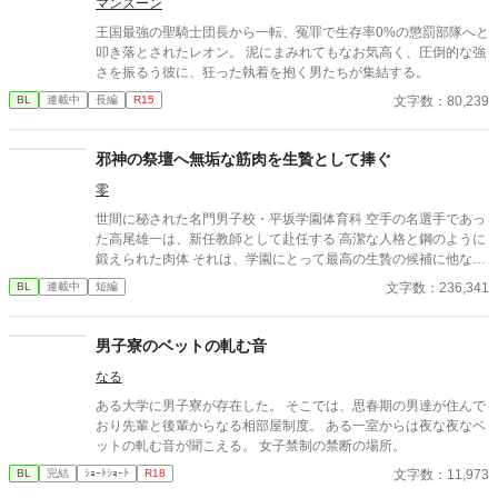
マンスーン
​王国最強の聖騎士団長から一転、冤罪で生存率0%の懲罰部隊へと
叩き落とされたレオン。 泥にまみれてもなお気高く、圧倒的な強
さを振るう彼に、狂った執着を抱く男たちが集結する。
文字数：80,239
BL
連載中
長編
R15
邪神の祭壇へ無垢な筋肉を生贄として捧ぐ
零
世間に秘された名門男子校・平坂学園体育科 空手の名選手であっ
た高尾雄一は、新任教師として赴任する 高潔な人格と鋼のように
鍛えられた肉体 それは、学園にとって最高の生贄の候補に他なら
なかった 至高の筋肉を持つ、精神を削られ意志をなくした青年を
文字数：236,341
BL
連載中
短編
太古の神に捧げるため、“水”、“風”、“土”の信奉者達が暗躍する 意
志をなくし筋肉の操り人形と化した“デク” 消える教師 山奥の男子
校で繰り広げられるダークファンタジー
男子寮のベットの軋む音
なる
ある大学に男子寮が存在した。 そこでは、思春期の男達が住んで
おり先輩と後輩からなる相部屋制度。 ある一室からは夜な夜なベ
ットの軋む音が聞こえる。 女子禁制の禁断の場所。
文字数：11,973
BL
完結
ｼｮｰﾄｼｮｰﾄ
R18