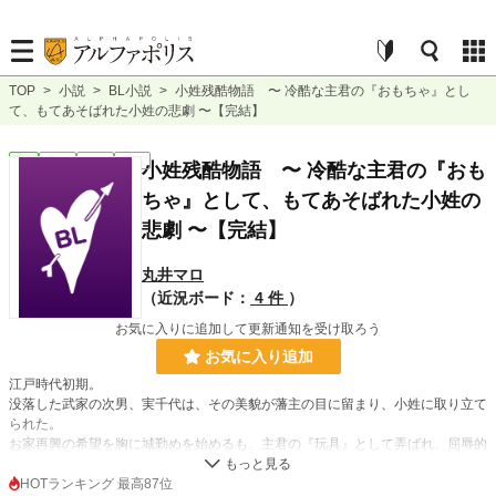
TOP
>
小説
>
BL小説
>
小姓残酷物語 〜 冷酷な主君の『おもちゃ』とし
て、もてあそばれた小姓の悲劇 〜【完結】
BL
完結
長編
R18
小姓残酷物語 〜 冷酷な主君の『おも
ちゃ』として、もてあそばれた小姓の
悲劇 〜【完結】
丸井マロ
（近況ボード：
4 件
）
お気に入りに追加して更新通知を受け取ろう
お気に入り追加
江戸時代初期。
没落した武家の次男、実千代は、その美貌が藩主の目に留まり、小姓に取り立て
られた。
お家再興の希望を胸に城勤めを始めるも、主君の『玩具』として弄ばれ、屈辱的
な調教を受ける。
主君の嫡男・松寿丸は、実千代に心を奪われるが、父の過激な調教によって心身
HOTランキング 最高87位