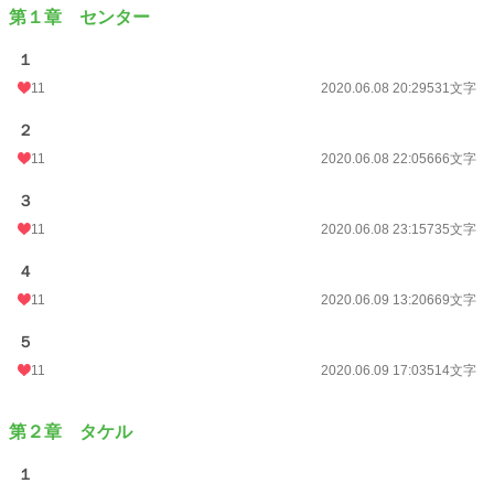
https://estar.jp/novels/25917436
第１章 センター
小説
21,904 位 / 228,572 件
１
11
2020.06.08 20:29
531文字
BL
5,510 位 / 31,381 件
２
お気に入り
56
11
2020.06.08 22:05
666文字
24h.ポイント
28 pt
３
文字数
35,012
11
2020.06.08 23:15
735文字
更新日時
2020.07.05 21:01
４
初回公開日時
2020.06.08 17:12
11
2020.06.09 13:20
669文字
初回完結日時
2020.07.05 21:01
５
週間ポイント
14 pt (70,247 位)
11
2020.06.09 17:03
514文字
月間ポイント
294 pt (44,138 位)
第２章 タケル
年間ポイント
3,870 pt (51,640 位)
１
累計ポイント
59,829 pt (40,497 位)