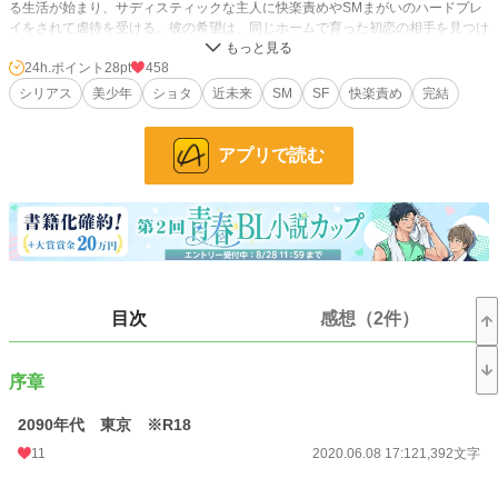
る生活が始まり、サディスティックな主人に快楽責めやSMまがいのハードプレ
イをされて虐待を受ける。彼の希望は、同じホームで育った初恋の相手を見つけ
出し、「特権」を手に入れることだった。
24h.ポイント
28pt
458
サクっと読める、約３万字の中編です。
シリアス
美少年
ショタ
近未来
SM
SF
快楽責め
完結
R18、BL、SMなどの痛い描写、ショタ描写あります。
舞台は近未来で、SF要素ありますが、ストーリーは日常系の青春恋愛BL小説で
アプリで読む
す。
バッドエンドではありませんが、完璧なハッピーエンドではなく、読んだ方の想
像に委ねるエンディングです。
BLエロ、R18描写がある話は、サブタイトルに注意書きを入れています。
苦手な方は避ける目印にしてくださいね。
感想など反応をいただけると励みになります。
目次
感想（2件）
もし好評でしたら、番外編や続編を書きたいな〜と思っています。
リクエストがあれば、お気軽にどうぞ。
序章
追記
大幅に加筆修正してハッピーエンドにした約７万字の改訂版を、『檻の中の人形
2090年代 東京 ※R18
たち』というタイトルで、エブリスタで公開しています。
よろしければ、そちらもどうぞ。
11
2020.06.08 17:12
1,392文字
檻の中の人形たち