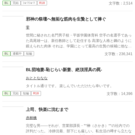
文字数：2,514
BL
完結
ｼｮｰﾄｼｮｰﾄ
R18
邪神の祭壇へ無垢な筋肉を生贄として捧ぐ
零
世間に秘された名門男子校・平坂学園体育科 空手の名選手であっ
た高尾雄一は、新任教師として赴任する 高潔な人格と鋼のように
鍛えられた肉体 それは、学園にとって最高の生贄の候補に他なら
なかった 至高の筋肉を持つ、精神を削られ意志をなくした青年を
文字数：236,341
BL
連載中
短編
太古の神に捧げるため、“水”、“風”、“土”の信奉者達が暗躍する 意
志をなくし筋肉の操り人形と化した“デク” 消える教師 山奥の男子
校で繰り広げられるダークファンタジー
BL団地妻-恥じらい新妻、絶頂淫具の罠-
おととななな
タイトル通りです。 楽しんでいただけたら幸いです。
文字数：14,396
BL
完結
短編
R18
上司、快楽に沈むまで
赤林檎
完璧な男――それが、営業部課長・**榊（さかき）**の社内での
評判だった。 冷静沈着、部下にも厳しい。私生活の噂すら立たな