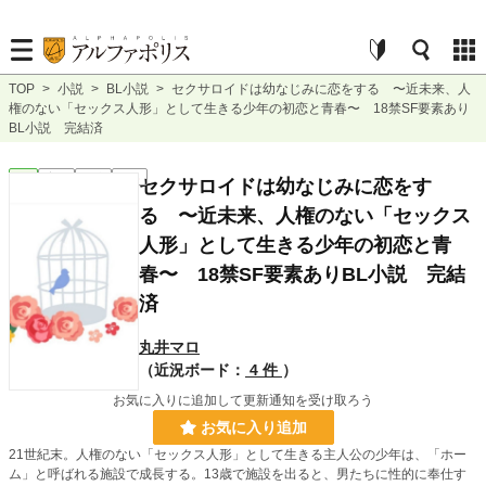
TOP
>
小説
>
BL小説
>
セクサロイドは幼なじみに恋をする 〜近未来、人
権のない「セックス人形」として生きる少年の初恋と青春〜 18禁SF要素あり
BL小説 完結済
BL
完結
短編
R18
セクサロイドは幼なじみに恋をす
る 〜近未来、人権のない「セックス
人形」として生きる少年の初恋と青
春〜 18禁SF要素ありBL小説 完結
済
丸井マロ
（近況ボード：
4 件
）
お気に入りに追加して更新通知を受け取ろう
お気に入り追加
21世紀末。人権のない「セックス人形」として生きる主人公の少年は、「ホー
ム」と呼ばれる施設で成長する。13歳で施設を出ると、男たちに性的に奉仕す