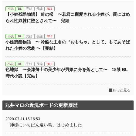
小説
BL
完結
長編
R18
【小姓残酷物語】 針の檻 〜若君に寵愛される小姓が、罠にはめ
られ性奴隷に堕とされて〜 完結
小説
BL
完結
長編
R18
小姓残酷物語 〜 冷酷な主君の『おもちゃ』として、もてあそば
れた小姓の悲劇 〜【完結】
小説
BL
完結
長編
R18
色地獄 〜会津藩士の美少年が男娼に身を落として〜 18禁 BL
時代小説【完結】
もっと見る
丸井マロの近況ボードの更新履歴
2020-07-11 15:16:53
「神様にいちばん遠い島」はじめました