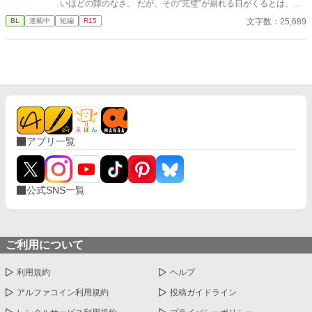
いほどの隙のなさ。 だが、その“完璧”が崩れる日がくるとは、誰
も想像していなかった。 入社三年目の篠原は、榊の直属の部下。
文字数：25,689
BL
連載中
短編
R15
真面目だが強気で、どこか挑発的な笑みを浮かべる青年。 ある
夜、取引先とのトラブル対応で二人だけが残ったオフィスで、 篠
原は上司に向かって、いつもの穏やかな口調を崩した。「……そ
んな顔、部下には見せないんですね」 疲労で僅かに緩んだ榊の表
情。 その弱さを見逃さず、篠原はデスク越しに距離を詰める。
「強がらなくていいですよ。俺の前では、もう」 指先が榊のネク
タイを掴む。 引き寄せられた瞬間、榊の理性は音を立てて崩れ
た。 拒むことも、許すこともできないまま、 彼は“部下”の手によ
って、ひとつずつ乱されていく。 言葉で支配され、触れられるた
アプリ一覧
びに、自分の知らなかった感情と快楽を知る。それは、上司とし
ての誇りを壊すほどに甘く、逃れられないほどに深い。 だが、篠
原の視線の奥に宿るのは、ただの欲望ではなかった。 そこには、
ずっと榊だけを見つめ続けてきた、静かな執着がある。 「俺、前
公式SNS一覧
から思ってたんです。 あなたが誰かに“支配される”ところ、き
っと綺麗だろうなって」 支配する側だったはずの男が、 支配され
ることで初めて“生きている”と感じてしまう――。 上司と部下、
立場も理性も、すべてが絡み合うオフィスの夜。 秘密の扉を開け
た榊は、もう戻れない。 快楽に溺れるその瞬間まで、彼を待つの
ご利用について
は破滅か、それとも救いか。 ――これは、ひとりの上司が“愛”と
いう名の支配に沈んでいく物語。
利用規約
ヘルプ
アルファコイン利用規約
投稿ガイドライン