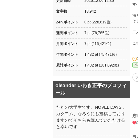
更新日時
2025.12.06 12:35
す
文字数
18,942
海
そ
24h.ポイント
0 pt (228,619位)
二
週間ポイント
7 pt (78,785位)
こ
月間ポイント
7 pt (116,421位)
年間ポイント
1,432 pt (75,471位)
累計ポイント
1,432 pt (181,092位)
小
oleander いわき正平のプロフィ
ール
ただの大学生です。NOVEL DAYS 、
カクヨム、なろうにも投稿しており
序
ますのでそちらも読んでいただける
と幸いです
ラ