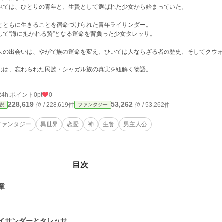
べては、ひとりの青年と、生贄として選ばれた少女から始まっていた。
とともに生きることを宿命づけられた青年ライサンダー。
して“海に抱かれる贄”となる運命を背負った少女タレッサ。
人の出会いは、やがて族の運命を変え、ひいては人ならざる者の歴史、そしてクウ
れは、忘れられた民族・シャガル族の真実を紐解く物語。
24h.ポイント
0pt
0
228,619
53,262
位 / 228,619件
位 / 53,262件
説
ファンタジー
ファンタジー
異世界
恋愛
神
生贄
男主人公
目次
章
0
イサンダーとタレッサ