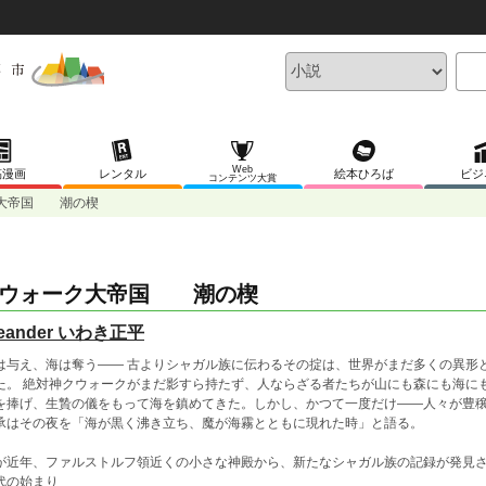
Web
稿漫画
レンタル
絵本ひろば
ビジ
コンテンツ大賞
大帝国 潮の楔
ウォーク大帝国 潮の楔
leander いわき正平
は与え、海は奪う―― 古よりシャガル族に伝わるその掟は、世界がまだ多くの異形
た。 絶対神クウォークがまだ影すら持たず、人ならざる者たちが山にも森にも海に
を捧げ、生贄の儀をもって海を鎮めてきた。しかし、かつて一度だけ――人々が豊
承はその夜を「海が黒く沸き立ち、魔が海霧とともに現れた時」と語る。
が近年、ファルストルフ領近くの小さな神殿から、新たなシャガル族の記録が発見
代の始まり