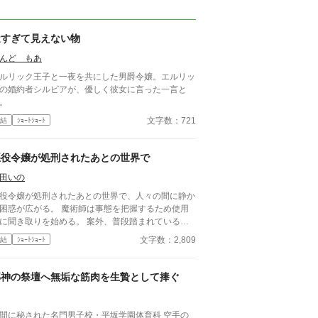
近すぎて見えない物
んど もあ
ルリック王子と一夜を共にした男爵令嬢。エルリッ
の婚約者シルビアが、優しく彼女に言った一言と
。
文字数：721
結
ｼｮｰﾄｼｮｰﾄ
悪役令嬢が処刑されたあとの世界で
田いの
役令嬢が処刑されたあとの世界で、人々の間に静か
が広がる。 魔術師は事態を把握するため使用
聞き取りを始める。 案外、普段踏まれている側
人々の方が真実を理解しているものである。
文字数：2,809
結
ｼｮｰﾄｼｮｰﾄ
邪神の祭壇へ無垢な筋肉を生贄として捧ぐ
間に秘された名門男子校・平坂学園体育科 空手の