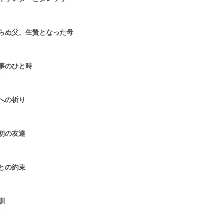
0
らぬ父、生贄となった母
0
事のひと時
0
への祈り
0
初の友達
0
との約束
0
訓
0