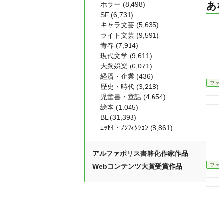
ホラー (8,498)
あ
SF (6,731)
キャラ文芸 (5,635)
ライト文芸 (9,591)
青春 (7,914)
現代文学 (9,611)
大衆娯楽 (6,071)
経済・企業 (436)
フ
歴史・時代 (3,218)
児童書・童話 (4,654)
絵本 (1,045)
BL (31,393)
ｴｯｾｲ・ﾉﾝﾌｨｸｼｮﾝ (8,861)
アルファポリス書籍化作家作品
フ
Webコンテンツ大賞受賞作品