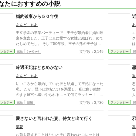
なたにおすすめの小説
婚約破棄から５０年後
あんど もあ
あ
王立学園の卒業パーティーで、王子が婚約者に婚約破
エ
棄を宣言した。王子は真に愛する女性と結ばれ、めで
ク
たしめでたし。 そして50年後、王子の孫の王子は、
は
婚約破棄された女性の孫と婚約する事に。そこで明か
文字数：2,149
ァンタジー
完結
ｼｮｰﾄｼｮｰﾄ
ファンタジー
完
された婚約破棄の真実とは。
冷遇王妃はときめかない
あんど もあ
重
幼いころから婚約していた彼と結婚して王妃になった
悪
私。 だが、陛下は側妃だけを溺愛し、私は白い結婚
な困惑
のまま離宮へ追いやられる…って何てラッキー！ 国
人に
の事は陛下と側妃様に任せて、私はこのまま離宮で何
の
文字数：3,730
ァンタジー
完結
短編
ファンタジー
完
の責任も無い楽な生活を！…と思っていたのに…。
愛さないと言われた妻、侍女と出て行く
菜花
零
お前を愛することはないと夫に言われたコレットは、
世