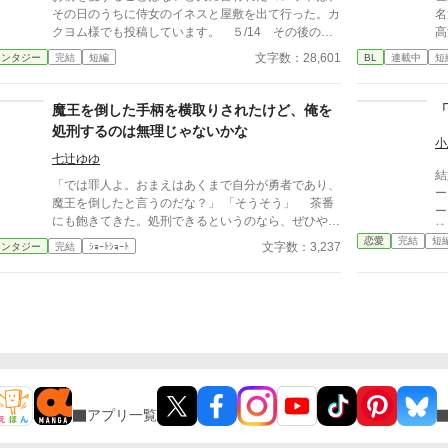
その日のうちに侍女のイネスと屋敷を出て行った。カ
名
クヨム様でも投稿しています。 ５/14 その後の話
高
を追加しました。
園
文字数：28,601
ァンタジー
完結
短編
BL
連載中
短
の
古
躍する 意志をな
魔王を倒した手柄を横取りされたけど、俺を
消える教
処刑するのは無理じゃないかな
ァ
小
七辻ゆゆ
結
「では罪人よ。おまえはあくまで自分が勇者であり、
ー
魔王を倒したと言うのだな？」 「そうそう」 茶番
ー
にも飽きてきた。処刑できるというのなら、ぜひやっ
静
てみてほしい。 無理だと思うけど。
恋愛
完結
短
し
文字数：3,237
ァンタジー
完結
ｼｮｰﾄｼｮｰﾄ
反
カ
は
アプリ一覧