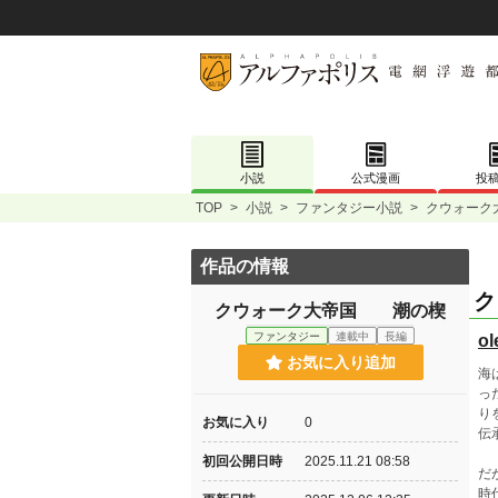
小説
公式漫画
投
TOP
>
小説
>
ファンタジー小説
>
クウォーク
作品の情報
ク
クウォーク大帝国 潮の楔
ファンタジー
連載中
長編
o
お気に入り追加
海
っ
り
お気に入り
0
伝
初回公開日時
2025.11.21 08:58
だ
時