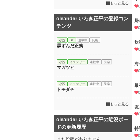
もっと見る
oleander いわき正平の登録コン
帰
テンツ
小説
SF
連載中
長編
炊
黒ずんだ正義
小説
ミステリー
連載中
長編
海
マガツヒ
小説
ミステリー
連載中
長編
最
トモダチ
もっと見る
友
oleander いわき正平の近況ボー
ドの更新履歴
特
まだ投稿がありません