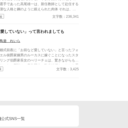
選手であった高尾雄一は、新任教師として赴任する
潔な人格と鋼のように鍛えられた肉体 それは、学
にとって最高の生贄の候補に他ならなかった 至高
文字数：236,341
編
筋肉を持つ、精神を削られ意志をなくした青年を太
の神に捧げるため、“水”、“風”、“土”の信奉者達が暗
くし筋肉の操り人形と化した“デク”
「愛していない」って言われましても
師 山奥の男子校で繰り広げられるダークフ
ンタジー
鳥遊 れいら
婚式前夜に「お前など愛していない」と言ったフォ
エル侯爵家嫡男のルーカスに嫁ぐことになったスタ
リング伯爵家長女のべリーチェは、驚きながらも冷
だった。所詮は、貴族同士の政略結婚なのだから愛
文字数：3,425
編
てほしいなど願ったこともなかった。べリーチェの
応に驚きながらも恋人との時間を優先していくルー
ス。 ルーカスが本当に大切なものに気づいた時に
時すでに遅かった・・・
公式SNS一覧