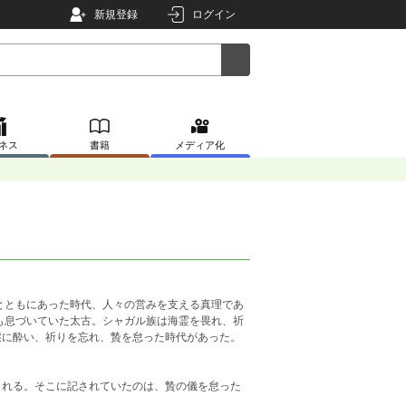
新規登録
ログイン
ネス
書籍
メディア化
とともにあった時代、人々の営みを支える真理であ
も息づいていた太古。シャガル族は海霊を畏れ、祈
穣に酔い、祈りを忘れ、贄を怠った時代があった。
される。そこに記されていたのは、贄の儀を怠った