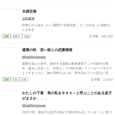
真面目だが強気で、どこか挑発的な笑みを浮かべる青年。 ある
夜、取引先とのトラブル対応で二人だけが残ったオフィスで、 篠
原は上司に向かって、いつもの穏やかな口調を崩した。「……そ
夫婦交換
んな顔、部下には見せないんですね」 疲労で僅かに緩んだ榊の表
山田森湖
情。 その弱さを見逃さず、篠原はデスク越しに距離を詰める。
「強がらなくていいですよ。俺の前では、もう」 指先が榊のネク
好奇心から始まった一週間の“夫婦交換”。そこで出会った新鮮な
タイを掴む。 引き寄せられた瞬間、榊の理性は音を立てて崩れ
ときめき
た。 拒むことも、許すこともできないまま、 彼は“部下”の手によ
文字数：247,032
恋愛
連載中
短編
って、ひとつずつ乱されていく。 言葉で支配され、触れられるた
びに、自分の知らなかった感情と快楽を知る。それは、上司とし
ての誇りを壊すほどに甘く、逃れられないほどに深い。 だが、篠
還暦の性 若い彼との恋愛模様
原の視線の奥に宿るのは、ただの欲望ではなかった。 そこには、
ずっと榊だけを見つめ続けてきた、静かな執着がある。 「俺、前
MisakiNonagase
から思ってたんです。 あなたが誰かに“支配される”ところ、き
還暦を迎えた和子。保持する資格の更新講習で二十代後半の青
っと綺麗だろうなって」 支配する側だったはずの男が、 支配され
年、健太に出会った。何気なくてLINE交換してメッセージをやり
ることで初めて“生きている”と感じてしまう――。 上司と部下、
とりするうちに、胸が高鳴りはじめ、長年忘れていた恋心に花が
立場も理性も、すべてが絡み合うオフィスの夜。 秘密の扉を開け
咲く。 そんな還暦女性と二十代の青年の恋模様。 その後、結婚、
た榊は、もう戻れない。 快楽に溺れるその瞬間まで、彼を待つの
文字数：12,614
恋愛
完結
短編
そして永遠の別れまでを描いたストーリーです。 全7話
は破滅か、それとも救いか。 ――これは、ひとりの上司が“愛”と
いう名の支配に沈んでいく物語。
わたしの下着 母の私をＢＢＡ～と呼ぶことのある息子
がまさか．．．
MisakiNonagase
39才の母・真知子は息子が私の下着を持ち出していることに気づ