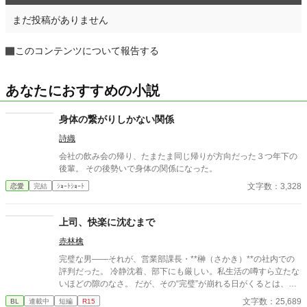
まだ投稿がありません
このコンテンツについて報告する
あなたにおすすめの小説
身体の繋がりしかない関係
詩織
会社の飲み会の帰り、たまたま同じ帰りが方向だった３つ年下の
後輩。 その後勢いで身体の関係になった。
文字数：3,328
恋愛
完結
ｼｮｰﾄｼｮｰﾄ
上司、快楽に沈むまで
赤林檎
完璧な男――それが、営業部課長・**榊（さかき）**の社内での
評判だった。 冷静沈着、部下にも厳しい。私生活の噂すら立たな
いほどの隙のなさ。 だが、その“完璧”が崩れる日がくるとは、誰
も想像していなかった。 入社三年目の篠原は、榊の直属の部下。
文字数：25,689
BL
連載中
短編
R15