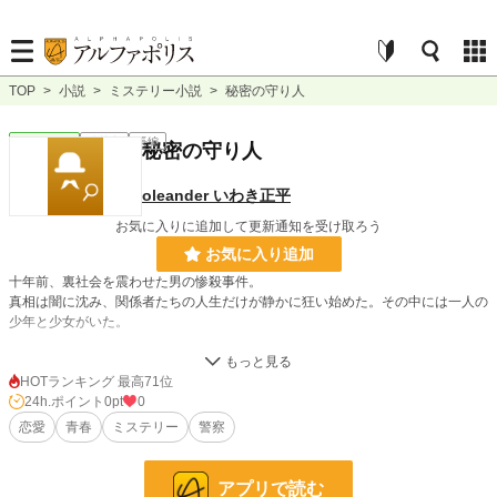
TOP
>
小説
>
ミステリー小説
>
秘密の守り人
ミステリー
連載中
長編
秘密の守り人
oleander いわき正平
お気に入りに追加して更新通知を受け取ろう
お気に入り追加
十年前、裏社会を震わせた男の惨殺事件。
真相は闇に沈み、関係者たちの人生だけが静かに狂い始めた。その中には一人の
少年と少女がいた。
そして現在――高校生の怜雄は、ある秘密を抱えていた。絶対にばれてはいけな
い。ある、秘密を。
HOTランキング 最高71位
24h.ポイント
0pt
0
いじめ、暴力、裏社会、そして消えない恨み。
恋愛
青春
ミステリー
警察
無関係だったはずの人間たちの線が、
いつしかひとつの“真実”へと収束していく。
アプリで読む