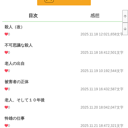
過去と現在が交錯するダークサスペンス。
復讐が復讐を呼び、日常が崩れ落ちていく。
運命に抗う者たちの物語が、いま動き出す。
目次
感想
小説
228,852 位 / 228,852 件
殺人（改）
ミステリー
5,378 位 / 5,378 件
0
2025.11.18 12:02
1,658文字
お気に入り
1
不可思議な殺人
0
2025.11.18 16:41
2,501文字
24h.ポイント
0 pt
老人の出自
文字数
39,764
0
2025.11.19 10:19
2,544文字
更新日時
2025.12.07 09:46
被害者の正体
初回公開日時
2025.11.18 12:02
0
2025.11.19 16:43
2,587文字
週間ポイント
42 pt (48,661 位)
老人、そして１０年後
月間ポイント
42 pt (83,903 位)
0
2025.11.20 18:04
2,047文字
年間ポイント
6,004 pt (41,909 位)
怜雄の仕事
累計ポイント
6,004 pt (118,155 位)
0
2025.11.21 18:47
2,321文字