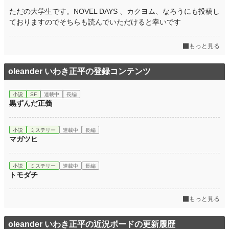
ただの大学生です。NOVEL DAYS 、カクヨム、なろうにも投稿し
ておりますのでそちらも読んでいただけると幸いです
もっと見る
oleander いわき正平の登録コンテンツ
小説
SF
連載中
長編
黒ずんだ正義
小説
ミステリー
連載中
長編
マガツヒ
小説
ミステリー
連載中
長編
トモダチ
もっと見る
oleander いわき正平の近況ボードの更新履歴