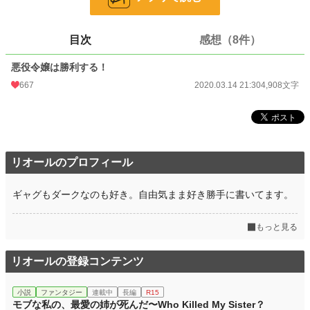
……ちょっと支離滅裂です
小説
15,985 位 / 228,653 件
目次
感想（8件）
恋愛
7,102 位 / 66,334 件
悪役令嬢は勝利する！
お気に入り
234
667
2020.03.14 21:30
4,908文字
24h.ポイント
49 pt
文字数
4,908
更新日時
2020.03.14 21:30
リオールのプロフィール
初回公開日時
2020.03.14 21:30
ギャグもダークなのも好き。自由気まま好き勝手に書いてます。
初回完結日時
2020.03.14 21:30
もっと見る
週間ポイント
91 pt (35,631 位)
月間ポイント
343 pt (41,332 位)
リオールの登録コンテンツ
年間ポイント
14,074 pt (25,347 位)
小説
ファンタジー
連載中
長編
R15
累計ポイント
229,341 pt (18,295 位)
モブな私の、最愛の姉が死んだ〜Who Killed My Sister？