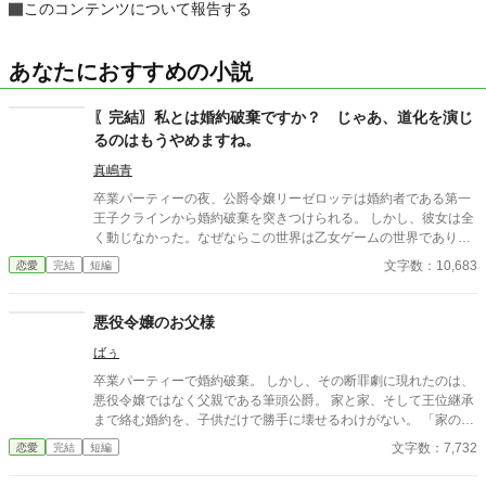
このコンテンツについて報告する
あなたにおすすめの小説
〖完結〗私とは婚約破棄ですか？ じゃあ、道化を演じ
るのはもうやめますね。
真嶋青
卒業パーティーの夜、公爵令嬢リーゼロッテは婚約者である第一
王子クラインから婚約破棄を突きつけられる。 しかし、彼女は全
く動じなかった。なぜならこの世界は乙女ゲームの世界であり、
今日この「断罪イベント」が起こることを前世の記憶から知って
文字数：10,683
恋愛
完結
短編
いたからだ。 「私とは婚約破棄ですか？ 承知いたしました。―
―では、始めましょうか」 リーゼロッテは完璧に準備してきた証
拠と証人を次々と提示し、王子の言いがかりを公衆の面前で華麗
悪役令嬢のお父様
に論破していく。 ※カクヨム、小説家になろうにも掲載していま
ばぅ
す。
卒業パーティーで婚約破棄。 しかし、その断罪劇に現れたのは、
悪役令嬢ではなく父親である筆頭公爵。 家と家、そして王位継承
まで絡む婚約を、子供だけで勝手に壊せるわけがない。 「家の話
であれば、私を通していただこうか」 その一言で、恋に酔った王
文字数：7,732
恋愛
完結
短編
太子の“物語”は終わりを告げて――！？ これは、婚約破棄を現実
でやってしまった愚かな王太子に、大人たちが正論を叩き込むお