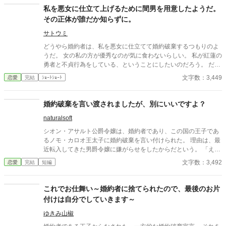
話。
私を悪女に仕立て上げるために間男を用意したようだ。
その正体が誰だか知らずに。
サトウミ
どうやら婚約者は、私を悪女に仕立てて婚約破棄するつもりのよ
うだ。 女の私の方が優秀なのが気に食わないらしい。 私が紅蓮の
勇者と不貞行為をしている、ということにしたいのだろう。 だけ
ど愚かな婚約者は、紅蓮の勇者の正体を知らないようだ。
文字数：3,449
恋愛
完結
ｼｮｰﾄｼｮｰﾄ
婚約破棄を言い渡されましたが、別にいいですよ？
naturalsoft
シオン・アサルト公爵令嬢は、婚約者であり、この国の王子であ
るノモ・カロオ王太子に婚約破棄を言い付けられた。 理由は、最
近転入してきた男爵令嬢に嫌がらせをしたからだという。 「え
っ！私が婚約破棄ですって！？」 突然の事に驚きを隠せないシオ
文字数：3,492
恋愛
完結
短編
ンだったが── 『…………それってそんなに重要なことかしら？
これから始まる真のパーティーが楽しみね♪』 パーティー会場大
人しく出ていくシオンの内心を知る者は居なかった…………
これでお仕舞い～婚約者に捨てられたので、最後のお片
付けは自分でしていきます～
ゆきみ山椒