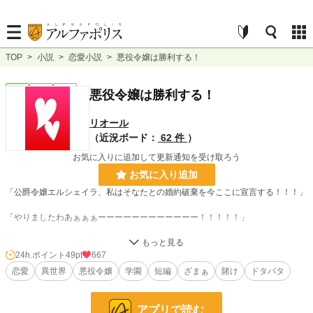
TOP
>
小説
>
恋愛小説
>
悪役令嬢は勝利する！
恋愛
完結
短編
悪役令嬢は勝利する！
リオール
（近況ボード：
62 件
）
お気に入りに追加して更新通知を受け取ろう
お気に入り追加
「公爵令嬢エルシェイラ、私はそなたとの婚約破棄を今ここに宣言する！！！」
「やりましたわあぁぁぁーーーーーーーーーーーー！！！！！」
婚約破棄するかしないか
悪役令嬢は勝利するのかしないのか
24h.ポイント
49pt
667
恋愛
異世界
悪役令嬢
学園
短編
ざまぁ
賭け
ドタバタ
はたして勝者は！？
アプリで読む