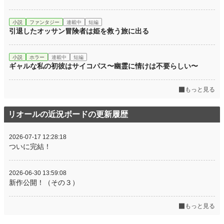
小説
ファンタジー
連載中
短編
引退したオッサン冒険者は姫を救う旅に出る
小説
ホラー
連載中
短編
ギャルな私の初彼はサイコパス〜幽霊に情けは不要らしい〜
もっと見る
リオールの近況ボードの更新履歴
2026-07-17 12:28:18
ついに完結！
2026-06-30 13:59:08
新作公開！（その３）
もっと見る