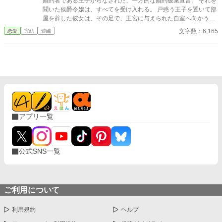
婚約者である王子からなされた、一方的な婚約破棄宣言。 それを
聞いた侯爵令嬢は、すべてを受け入れる。 戸惑う王子を置いて部
屋を辞した彼女は、その足で、王宮に与えられた自室へ向かう。
たくさんの思い出が詰まったものたちを自分の手で「仕舞う」た
文字数：6,165
恋愛
完結
短編
めに――。 ※この作品は、「小説家になろう」にも掲載していま
す。
アプリ一覧
公式SNS一覧
ご利用について
利用規約
ヘルプ