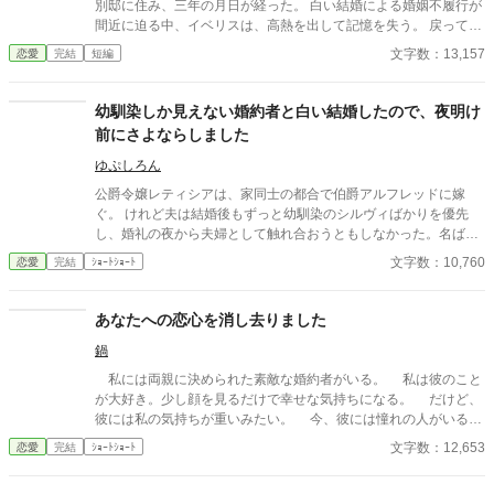
別邸に住み、三年の月日が経った。 白い結婚による婚姻不履行が
間近に迫る中、イベリスは、高熱を出して記憶を失う。 戻ってき
た夫は、妻に仕える侍女アリッサムから、いない月日の間書き綴
文字数：13,157
恋愛
完結
短編
られた日記を手渡される。 そこには、出会った日から自分を恋し
いと思ってくれていた少女の思いの丈が詰まっていた。 十八歳に
なり、美しく成長した妻を前に、ハイドランジアは、心が揺ら
幼馴染しか見えない婚約者と白い結婚したので、夜明け
ぐ。 自分への恋心を忘れてしまったとしても、これ程までに思っ
前にさよならしました
てくれていたのなら、また、愛を育めるのではないのか？ 様々な
人間の思いが交錯し、物語は、思わぬ方向へと進んでいく。
ゆぷしろん
公爵令嬢レティシアは、家同士の都合で伯爵アルフレッドに嫁
ぐ。 けれど夫は結婚後もずっと幼馴染のシルヴィばかりを優先
し、婚礼の夜から夫婦として触れ合おうともしなかった。名ばか
りの妻として伯爵家を支え、領地経営まで立て直しても、彼にと
文字数：10,760
恋愛
完結
ｼｮｰﾄｼｮｰﾄ
ってレティシアは“都合のいい伯爵夫人”でしかない。 やがて結婚
一周年の夜、アルフレッドが自分を手放す気はない一方で、幼馴
染を屋敷に迎え入れようとしている会話を聞いてしまったレティ
あなたへの恋心を消し去りました
シアは、ついに決意する。 ――もう、この結婚には見切りをつけ
鍋
よう。 夜明け前、彼女は離縁の準備を整え、伯爵邸を出奔。 身を
寄せた北の港町で薬舗を手伝いながら、自分の力で生きる穏やか
私には両親に決められた素敵な婚約者がいる。 私は彼のこと
な日々を手に入れていく。そこで出会ったのは、身分ではなく一
が大好き。少し顔を見るだけで幸せな気持ちになる。 だけど、
人の女性として彼女を尊重してくれる青年医師ノアだった。 一
彼には私の気持ちが重いみたい。 今、彼には憧れの人がいる。
方、都合よく尽くしてくれる妻を失ったアルフレッドは、ようや
その人は大人びた雰囲気をもつ二つ上の先輩。 彼は心は自由で
文字数：12,653
恋愛
完結
ｼｮｰﾄｼｮｰﾄ
く自分が何を失ったのかを思い知ることになる。 幼馴染ばかりを
いたい言っていた。 その女性と話す時、私には見せない楽しそ
優先する婚約者との白い結婚に終止符を打ち、傷ついた公爵令嬢
うな笑顔を向ける貴方を見て、胸が張り裂けそうになる。 友人
が新天地で本当の幸せを掴む、離縁から始まる逆転ラブストーリ