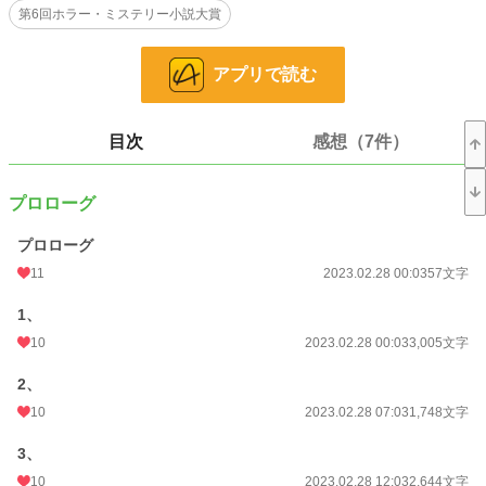
第6回ホラー・ミステリー小説大賞
許さない
小説
17,473 位 / 228,564 件
アプリで読む
ホラー
190 位 / 8,494 件
お気に入り
81
目次
感想（7件）
24h.ポイント
42 pt
プロローグ
文字数
140,779
プロローグ
更新日時
2023.04.06 22:10
11
2023.02.28 00:03
57文字
初回公開日時
2023.02.28 00:03
1、
初回完結日時
2023.04.06 22:11
10
2023.02.28 00:03
3,005文字
週間ポイント
169 pt (26,958 位)
2、
月間ポイント
802 pt (27,275 位)
10
2023.02.28 07:03
1,748文字
年間ポイント
15,031 pt (24,308 位)
3、
累計ポイント
10
390,569 pt (12,614 位)
2023.02.28 12:03
2,644文字