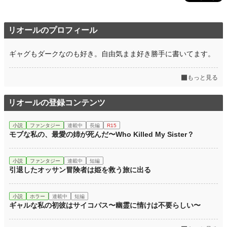
リオールのプロフィール
ギャグもダークなのも好き。自由気まま好き勝手に書いてます。
もっと見る
リオールの登録コンテンツ
小説
ファンタジー
連載中
長編
R15
モブな私の、最愛の姉が死んだ〜Who Killed My Sister？
小説
ファンタジー
連載中
短編
引退したオッサン冒険者は姫を救う旅に出る
小説
ホラー
連載中
短編
ギャルな私の初彼はサイコパス〜幽霊に情けは不要らしい〜