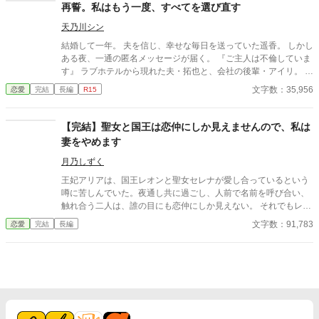
たちは言う。お互いに干渉しない割り切った夫婦のほうが気が楽
再誓。私はもう一度、すべてを選び直す
ー。
だって……。 だから私は彼が自由になれるように、魔女にこの
天乃川シン
激しい気持ちを封印してもらったの。 ※このお話はハッピーエン
ドではありません。 ※短いお話でサクサクと進めたいと思いま
結婚して一年。 夫を信じ、幸せな毎日を送っていた遥香。 しかし
す。
ある夜、一通の匿名メッセージが届く。 『ご主人は不倫していま
す』 ラブホテルから現れた夫・拓也と、会社の後輩・アイリ。 裏
切りを目の当たりにした遥香は二人を追いかけ、交通事故で命を
文字数：35,956
恋愛
完結
長編
R15
落としてしまう。 ――だが次に目を覚ますと、そこは一年前、結
婚式の日だった。 「もう二度と騙されない」 二度目の人生で、遥
香は夫の不倫の証拠を集め始める。 復讐だけを見つめていた遥香
【完結】聖女と国王は恋仲にしか見えませんので、私は
だったが、かつての恋人・礼一郎との再会をきっかけに、 自分自
妻をやめます
身の生き方と向き合うことになる。 私は、一度でも自分で自分を
選んだことがあったのだろうか。 これは、復讐を誓った一人の女
月乃しずく
性が、自分自身を取り戻すまでの物語。
王妃アリアは、国王レオンと聖女セレナが愛し合っているという
噂に苦しんでいた。夜通し共に過ごし、人前で名前を呼び合い、
触れ合う二人は、誰の目にも恋仲にしか見えない。 それでもレオ
ンは「国を守るために必要なことだ」と妻の痛みに気づかず、セ
文字数：91,783
恋愛
完結
長編
レナも王妃の席へ座り、妻のように振る舞い続ける。ついに礼拝
堂で、アリアは皆の前で二人を問いただす。 「お二人には、本当
に呆れましたわ」そして結婚指輪をレオンへ投げつけ、「私は、
あなたの妻をやめます」と宣言する。だが王妃が去った直後、妻
になったつもりで振る舞う聖女へ、王宮中の視線は冷たく変わっ
ていき。