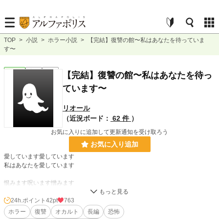
TOP
>
小説
>
ホラー小説
>
【完結】復讐の館〜私はあなたを待っていま
す〜
ホラー
完結
長編
【完結】復讐の館〜私はあなたを待っ
ています〜
リオール
（近況ボード：
62 件
）
お気に入りに追加して更新通知を受け取ろう
お気に入り追加
愛しています愛しています
私はあなたを愛しています
恨みます呪います憎みます
私は
24h.ポイント
42pt
763
あなたを
ホラー
復讐
オカルト
長編
恐怖