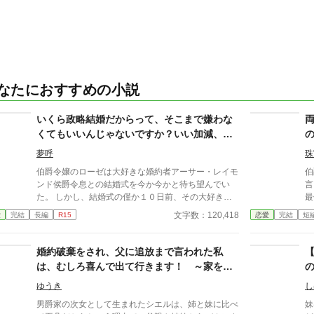
なたにおすすめの小説
いくら政略結婚だからって、そこまで嫌わな
くてもいいんじゃないですか？いい加減、腹
が立ってきたんですけど！
夢呼
珠
伯爵令嬢のローゼは大好きな婚約者アーサー・レイモ
伯
ンド侯爵令息との結婚式を今か今かと待ち望んでい
言
た。 しかし、結婚式の僅か１０日前、その大好きな
最
アーサーから「私から愛されたいという思いがあった
日々
文字数：120,418
愛
完結
長編
R15
恋愛
完結
短
ら捨ててくれ。それに応えることは出来ない」と告げ
と
られる。 ローゼはその言葉にショックを受け、熱を
はなかっ
出し寝込んでしまう。数日間うなされ続け、やっと目
や
婚約破棄をされ、父に追放まで言われた私
を覚ました。前世の記憶と共に・・・。 愛されるこ
な
は、むしろ喜んで出て行きます！ ～家を出
とは無いと分かっていても、覆すことが出来ないのが
る
る時に一緒に来てくれた執事の溺愛が始まり
貴族間の政略結婚。日本で生きたアラサー女子の
れ
ゆうき
し
ました～
「私」が八割心を占めているローゼが、この政略結婚
男爵家の次女として生まれたシエルは、姉と妹に比べ
妹
に臨むことになる。 いくら政略結婚といえども、親