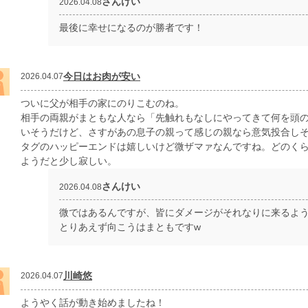
さんけい
2026.04.08
最後に幸せになるのが勝者です！
今日はお肉が安い
2026.04.07
ついに父が相手の家にのりこむのね。
相手の両親がまともな人なら「先触れもなしにやってきて何を頭
いそうだけど、さすがあの息子の親って感じの親なら意気投合し
タグのハッピーエンドは嬉しいけど微ザマァなんですね。どのく
ようだと少し寂しい。
さんけい
2026.04.08
微ではあるんですが、皆にダメージがそれなりに来るよ
とりあえず向こうはまともですw
川崎悠
2026.04.07
ようやく話が動き始めましたね！