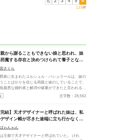
6
2
3
4
5
133
件
両親から謝ることもできない娘と思われ、妹
の邪魔する存在と決めつけられて養子となり
ましたが、必要のないもの全てを捨てて幸せ
宮さくら
になれました
爵家に生まれたユルシュル・バシュラールは、妹の
うことばかりを信じる両親と妹のしていることで、
低最悪な婚約者と解消や破棄ができたと言われる
を送っていた。 一見良いことのように思えるこ
文字数：28,562
編
だが、実際は妹がしていることは褒められることで
た。 更には自己中な幼なじみやその異母妹
王妃や側妃たちによって、ユルシュルは心労の尽き
【完結】天才デザイナーと呼ばれた妹は、私
い日々を送っているというのにそれに気づいてくれ
のデザイン帳が尽きた途端に立ち行かなくな
人は周りにいなかったことで、ユルシュルはいつ倒
りました
てもおかしくない状態が続いていたのだが……。
ばゎんゎん
は王都で天才デザイナーと呼ばれていた。 けれ