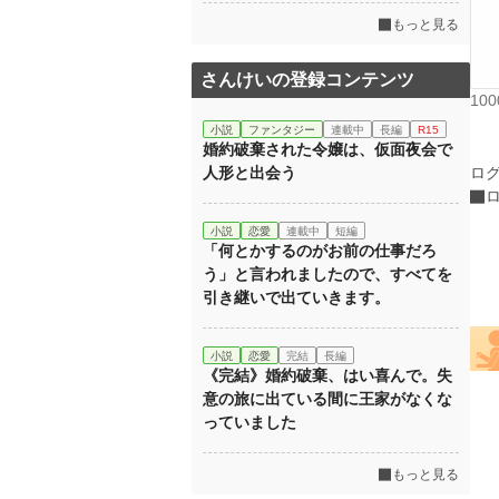
もっと見る
さんけいの登録コンテンツ
10
小説
ファンタジー
連載中
長編
R15
婚約破棄された令嬢は、仮面夜会で
人形と出会う
ロ
小説
恋愛
連載中
短編
「何とかするのがお前の仕事だろ
う」と言われましたので、すべてを
引き継いで出ていきます。
小説
恋愛
完結
長編
《完結》婚約破棄、はい喜んで。失
意の旅に出ている間に王家がなくな
っていました
もっと見る