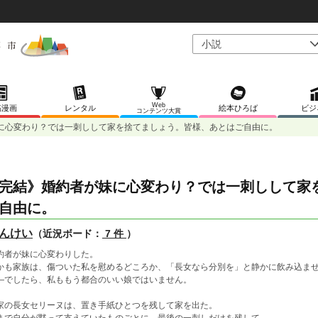
Web
稿漫画
レンタル
絵本ひろば
ビジ
コンテンツ大賞
に心変わり？では一刺しして家を捨てましょう。皆様、あとはご自由に。
完結》婚約者が妹に心変わり？では一刺しして家
自由に。
んけい
（近況ボード：
7 件
）
約者が妹に心変わりした。
かも家族は、傷ついた私を慰めるどころか、「長女なら分別を」と静かに飲み込ま
―でしたら、私ももう都合のいい娘ではいません。
家の長女セリーヌは、置き手紙ひとつを残して家を出た。