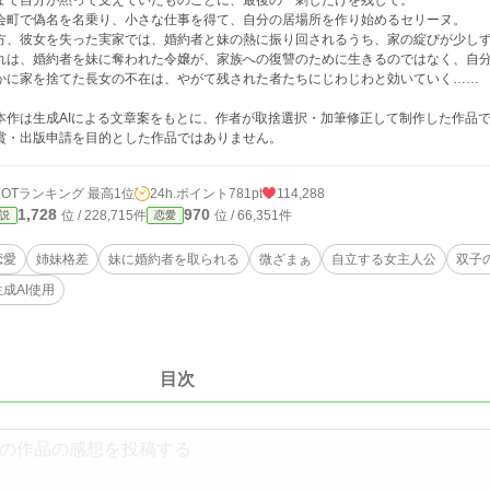
まで自分が黙って支えていたものごとに、最後の一刺しだけを残して。
会町で偽名を名乗り、小さな仕事を得て、自分の居場所を作り始めるセリーヌ。
方、彼女を失った実家では、婚約者と妹の熱に振り回されるうち、家の綻びが少し
れは、婚約者を妹に奪われた令嬢が、家族への復讐のために生きるのではなく、自
かに家を捨てた長女の不在は、やがて残された者たちにじわじわと効いていく……
本作は生成AIによる文章案をもとに、作者が取捨選択・加筆修正して制作した作品
・出版申請を目的とした作品ではありません。
HOTランキング 最高1位
24h.ポイント
781pt
114,288
1,728
970
位 / 228,715件
位 / 66,351件
説
恋愛
恋愛
姉妹格差
妹に婚約者を取られる
微ざまぁ
自立する女主人公
双子
生成AI使用
目次