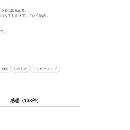
ずつ表に出始める。
分の人生を取り戻していく物語。
です。
の姉妹
じわじわ
ハッピーエンド
感想（133件）