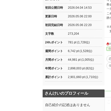
今
教
初回公開日時
2026.04.04 14:53
一
こ
更新日時
2026.05.06 22:00
静
初回完結日時
2026.05.06 22:20
※
賞
文字数
273,204
24h.ポイント
781 pt (1,728位)
小
週間ポイント
6,742 pt (1,528位)
月間ポイント
44,981 pt (1,005位)
年間ポイント
2,898,003 pt (82位)
累計ポイント
2,901,660 pt (1,710位)
さんけいのプロフィール
自己紹介の記述はありません