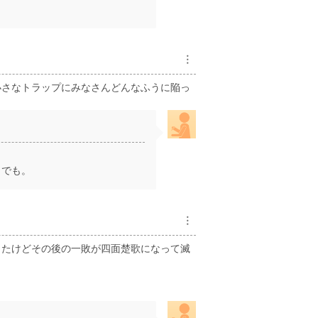
︙
小さなトラップにみなさんどんなふうに陥っ
らでも。
︙
したけどその後の一敗が四面楚歌になって滅