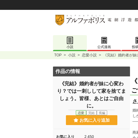
小説
公式漫画
投
TOP
>
小説
>
恋愛小説
>
《完結》婚約者が妹
作品の情報
《
《完結》婚約者が妹に心変わ
ご
り？では一刺しして家を捨てま
しょう。皆様、あとはご自由
さ
に。
婚
恋愛
完結
長編
し
お気に入り追加
―
商
お気に入り
2,450