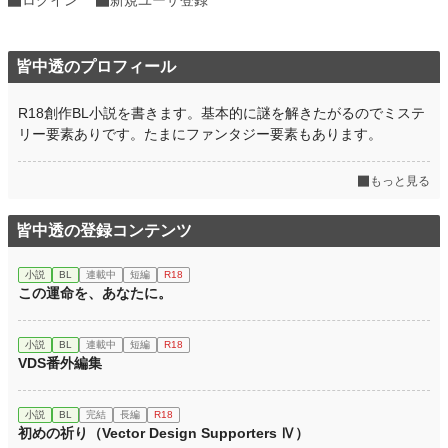
皆中透のプロフィール
R18創作BL小説を書きます。基本的に謎を解きたがるのでミステ
リー要素ありです。たまにファンタジー要素もあります。
もっと見る
皆中透の登録コンテンツ
小説
BL
連載中
短編
R18
この運命を、あなたに。
小説
BL
連載中
短編
R18
VDS番外編集
小説
BL
完結
長編
R18
初めの祈り（Vector Design Supporters Ⅳ）