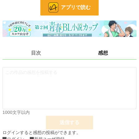
24h.ポイント
0 pt
アプリで読む
文字数
4,099
更新日時
2024.02.19 10:50
初回公開日時
2024.02.14 12:32
週間ポイント
7 pt (77,350 位)
目次
感想
月間ポイント
14 pt (107,361 位)
年間ポイント
224 pt (123,127 位)
累計ポイント
2,178 pt (162,039 位)
1000文字以内
送信する
ログインすると感想の投稿ができます。
ログイン
新規ユーザ登録