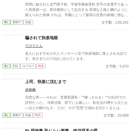
世間に秘された名門男子校・平坂学園体育科 空手の名選手であっ
た高尾雄一は、新任教師として赴任する 高潔な人格と鋼のように
鍛えられた肉体 それは、学園にとって最高の生贄の候補に他なら
なかった 至高の筋肉を持つ、精神を削られ意志をなくした青年を
文字数：236,341
BL
連載中
短編
太古の神に捧げるため、“水”、“風”、“土”の信奉者達が暗躍する 意
志をなくし筋肉の操り人形と化した“デク” 消える教師 山奥の男子
校で繰り広げられるダークファンタジー
騙されて快楽地獄
てけてとん
友人におすすめされたマッサージ店で快楽地獄に落とされる話で
す。長すぎたので2話に分けています。
文字数：5,970
BL
完結
ｼｮｰﾄｼｮｰﾄ
R18
上司、快楽に沈むまで
赤林檎
完璧な男――それが、営業部課長・**榊（さかき）**の社内での
評判だった。 冷静沈着、部下にも厳しい。私生活の噂すら立たな
いほどの隙のなさ。 だが、その“完璧”が崩れる日がくるとは、誰
も想像していなかった。 入社三年目の篠原は、榊の直属の部下。
文字数：25,689
BL
連載中
短編
R15
真面目だが強気で、どこか挑発的な笑みを浮かべる青年。 ある
夜、取引先とのトラブル対応で二人だけが残ったオフィスで、 篠
原は上司に向かって、いつもの穏やかな口調を崩した。「……そ
BL団地妻-恥じらい新妻、絶頂淫具の罠-