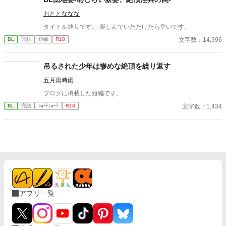
んな顔、部下には見せないんですね」 疲労で僅かに緩んだ榊の表
おととななな
情。 その弱さを見逃さず、篠原はデスク越しに距離を詰める。
「強がらなくていいですよ。俺の前では、もう」 指先が榊のネク
タイトル通りです。 楽しんでいただけたら幸いです。
タイを掴む。 引き寄せられた瞬間、榊の理性は音を立てて崩れ
文字数：14,396
BL
完結
短編
R18
た。 拒むことも、許すこともできないまま、 彼は“部下”の手によ
って、ひとつずつ乱されていく。 言葉で支配され、触れられるた
びに、自分の知らなかった感情と快楽を知る。それは、上司とし
吊るされた少年は惨めな絶頂を繰り返す
ての誇りを壊すほどに甘く、逃れられないほどに深い。 だが、篠
原の視線の奥に宿るのは、ただの欲望ではなかった。 そこには、
五月雨時雨
ずっと榊だけを見つめ続けてきた、静かな執着がある。 「俺、前
ブログに掲載した短編です。
から思ってたんです。 あなたが誰かに“支配される”ところ、き
っと綺麗だろうなって」 支配する側だったはずの男が、 支配され
文字数：1,434
BL
完結
ｼｮｰﾄｼｮｰﾄ
R18
ることで初めて“生きている”と感じてしまう――。 上司と部下、
立場も理性も、すべてが絡み合うオフィスの夜。 秘密の扉を開け
た榊は、もう戻れない。 快楽に溺れるその瞬間まで、彼を待つの
は破滅か、それとも救いか。 ――これは、ひとりの上司が“愛”と
いう名の支配に沈んでいく物語。
アプリ一覧