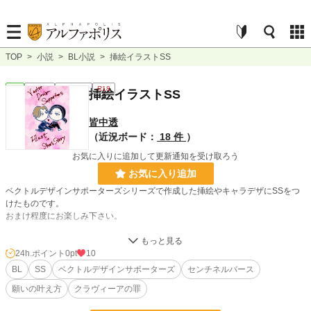
TOP
>
小説
>
BL小説
>
挿絵イラストSS
BL
連載中
ｼｮｰﾄｼｮｰﾄ
R18
挿絵イラストSS
皆中透
（近況ボード：
18 件
）
お気に入りに追加して更新通知を受け取ろう
お気に入り追加
ベクトルデザインサポーターズシリーズで作成した挿絵やキャラデザにSSをつ
けたものです。
おまけ程度にお楽しみ下さい。
小説
228,990 位 / 228,990 件
24h.ポイント
0pt
10
BL
SS
ベクトルデザインサポーターズ
センチネルバース
BL
31,482 位 / 31,482 件
願いの叶え方
クラヴィーアの罪
お気に入り
0