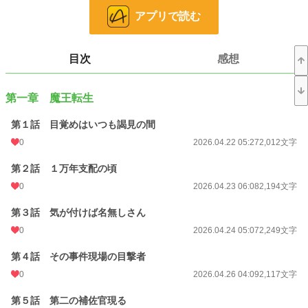
アプリで読む
ファンタジー
53,274 位 / 53,274 件
お気に入り
0
目次
感想
24h.ポイント
0 pt
文字数
43,547
第一章 魔王転生
更新日時
2026.05.07 17:12
第１話 目覚めはいつも謁見の間
初回公開日時
2026.04.22 05:27
0
2026.04.22 05:27
2,012文字
週間ポイント
0 pt (228,637 位)
第２話 １万年支配の頃
0
2026.04.23 06:08
2,194文字
月間ポイント
7 pt (116,421 位)
第３話 気が付けば名無しさん
年間ポイント
3,416 pt (54,536 位)
0
2026.04.24 05:07
2,249文字
累計ポイント
3,416 pt (141,752 位)
第４話 その事件現場の目撃者
0
2026.04.26 04:09
2,117文字
第５話 第二の補佐官現る