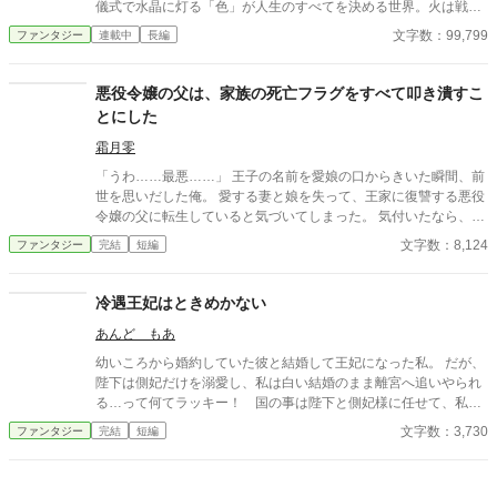
儀式で水晶に灯る「色」が人生のすべてを決める世界。火は戦い
です。
に、土は壁に、青は治しに——だが、彼の水晶だけが灯らなかっ
文字数：99,799
ファンタジー
連載中
長編
た。 無属性。俗称「いろなし」。職への道は閉ざされ、村の帳
簿の彼の欄は、何も書き込む予定のない空白になった。 それで
も彼は見ていた。誰の色も、灯る直前に一瞬だけ走る——「色の
悪役令嬢の父は、家族の死亡フラグをすべて叩き潰すこ
ない揺らぎ」を。 無いんじゃない。まだ、見つかっていないだ
とにした
けだ。 誰にも見せない納屋で、毎晩百回、三年。物が既に持つ
性質に無色の魔力を沿わせる独自技術「支え」を組み上げた少年
霜月零
の前に、ある夜、火の色の髪の冒険者が立つ。三年ぶんの記録の
「うわ……最悪……」 王子の名前を愛娘の口からきいた瞬間、前
板を見上げて、彼女は笑わずに言った。 「ないんじゃなくて、ま
世を思いだした俺。 愛する妻と娘を失って、王家に復讐する悪役
だ見つかってないだけなんでしょ。……いいよ。あたしが最初に
令嬢の父に転生していると気づいてしまった。 気付いたなら、妻
見つけたげる」 欄のなかった少年と、その三年を最初に面白が
と娘の死亡フラグは破壊するよ。 まだ二人とも生きてるからね。
文字数：8,124
ファンタジー
完結
短編
った冒険者。拾われた雑用格から始まり、村を出て、ギルド都市
物語の通りになんて、させるか！ ※他サイトにも掲載中
へ、戦いの「境」へ——無属性の積み上げと発見の物語。 これ
は、「無い」と言われた色を、俺が見つけるまでの——そのぜん
冷遇王妃はときめかない
ぶの記録だ。 ※今週、1日2話投稿を出来る限り全力で頑張りま
す🔥寝ない🔥 ※完結まで投稿を続けることをお約束します
あんど もあ
幼いころから婚約していた彼と結婚して王妃になった私。 だが、
陛下は側妃だけを溺愛し、私は白い結婚のまま離宮へ追いやられ
る…って何てラッキー！ 国の事は陛下と側妃様に任せて、私は
このまま離宮で何の責任も無い楽な生活を！…と思っていたの
文字数：3,730
ファンタジー
完結
短編
に…。