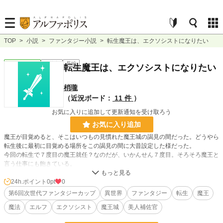
TOP
>
小説
>
ファンタジー小説
>
転生魔王は、エクソシストになりたい
ファンタジー
連載中
長編
転生魔王は、エクソシストになりたい
梢瓏
（近況ボード：
11 件
）
お気に入りに追加して更新通知を受け取ろう
お気に入り追加
魔王が目覚めると、そこはいつもの見慣れた魔王城の謁見の間だった。どうやら
転生後に最初に目覚める場所をこの謁見の間に大昔設定した様だった。
今回の転生で７度目の魔王就任？なのだが、いかんせん７度目。そろそろ魔王と
言う仕事にも飽きている。
そこで魔王は、今度は別の人生を歩みたい！と、思い立つが･･･その前にその魔
王たらしめている容姿を何とかする処から始めましょうと、筆頭補佐官に促され
24h.ポイント
0pt
0
る。
第6回次世代ファンタジーカップ
異世界
ファンタジー
転生
魔王
魔王は、いつエクソシストになれるのか？
魔法
エルフ
エクソシスト
魔王城
美人補佐官
小説
228,637 位 / 228,637 件