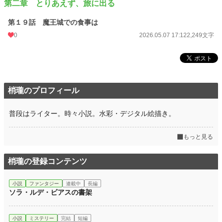
第二章 とりあえず、旅に出る
第１９話 魔王城での食事は
0
2026.05.07 17:12
2,249文字
梢瓏のプロフィール
普段はライター。時々小説。水彩・デジタル絵描き。
もっと見る
梢瓏の登録コンテンツ
小説
ファンタジー
連載中
長編
ソラ・ルデ・ビアスの書架
小説
ミステリー
完結
短編