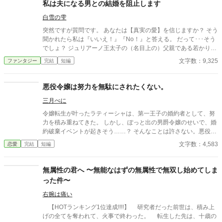
私は夫になる男との結婚を阻止します
白雪の雫
突然ですが質問です。 あなたは【真実の愛】を信じますか？ そう
聞かれたら私は『いいえ！』『No！』と答える。 だって･･･そう
でしょ？ ジュリアーノ王太子の（名目上の）父親である若かりし
頃の陛下曰く「私と彼女は真実の愛で結ばれている」という何が
文字数：9,325
ファンタジー
完結
短編
何だか訳の分からない理屈で、婚約者だった大臣の姫ではなく平
民の女を妃にしたのよ！？ それだけではない。 何と平民から王妃
になった女は庭師と不倫して不義の子を儲け、その不義の子こと
悪役令嬢は努力を無駄にされたくない。
ジュリアーノは陛下が側室にも成れない身分の低い女が産んだ息
三月べに
子のユーリアを後宮に入れて妃のように扱っているのよーーー
っ！！！ 私とジュリアーノの結婚は王太子の後見になって欲しい
令嬢転生が叶ったラティーシャは、第一王子の婚約者として、努
と陛下から土下座をされてまで請われたもの。 それなのに･･･ジ
力を積み重ねてきた。 しかし、ぽっと出の男爵令嬢のせいで、婚
ュリアーノは私を後宮の片隅に追いやりユーリアと毎晩「アッ
約破棄イベントが起きそう……？ そんなことは許さない。悪役令
ー！」をしている。 しかも！ ジュリアーノはユーリアと「アッ
嬢は微笑む。努力を無駄にはさせない。
文字数：4,583
恋愛
完結
短編
ー！」をするにしてもベルフィーネという存在が邪魔という理由
だけで、正式な王太子妃である私を車裂きの刑にしやがるの
よ！！！ マジかーーーっ！！！ 前世は腐女子であるが会社では働
無属性の君へ 〜無能なはずの無属性で無双し始めてしま
く女性向けの商品開発に携わっていた私は【夢色の恋人達】とい
った件〜
うBLゲームの、悪役と位置づけられている王太子妃のベルフィー
ネに転生していたのよーーーっ！！！ 思い付きで書いたので、ガ
右腕は痛い
バガバ設定+矛盾がある+ご都合主義。 世界観、建築物や衣装等は
【HOTランキング1位達成!!!!】 研究者だった前世は、積み上
古代ギリシャ・ローマ神話、古代バビロニアをベースにしたファ
げの全てを奪われて、火事で終わった。 転生した先は、十歳の
ンタジー、ベルフィーネの一人称は『私』と書いて『わたくし』