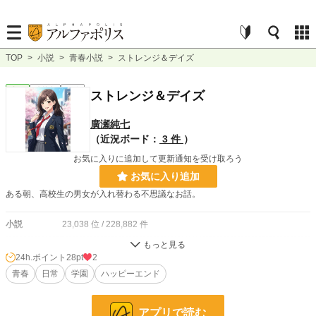
TOP
>
小説
>
青春小説
>
ストレンジ＆デイズ
青春
連載中
短編
ストレンジ＆デイズ
廣瀬純七
（近況ボード：
3 件
）
お気に入りに追加して更新通知を受け取ろう
お気に入り追加
ある朝、高校生の男女が入れ替わる不思議なお話。
小説
23,038 位 / 228,882 件
青春
240 位 / 7,924 件
24h.ポイント
28pt
2
お気に入り
青春
日常
7
学園
ハッピーエンド
24h.ポイント
28 pt
アプリで読む