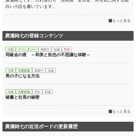
廣瀬純七です。入れ替わり 性転換 女性化 男性化に関する面
白い小説を書いています。
もっと見る
廣瀬純七の登録コンテンツ
小説
ファンタジー
連載中
短編
R18
同級会の夜 ～和美と拓也の不思議な体験～
小説
大衆娯楽
連載中
短編
男の子になる方法
小説
大衆娯楽
完結
短編
秘書と社長の秘密
もっと見る
廣瀬純七の近況ボードの更新履歴