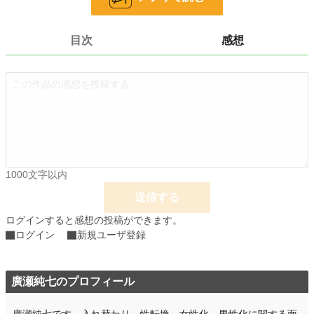
文字数
576
更新日時
2026.03.19 18:23
目次
感想
初回公開日時
2026.03.19 18:23
週間ポイント
792 pt (10,665 位)
月間ポイント
3,792 pt (10,363 位)
年間ポイント
27,723 pt (15,975 位)
累計ポイント
28,430 pt (59,865 位)
1000文字以内
送信する
ログインすると感想の投稿ができます。
ログイン
新規ユーザ登録
廣瀬純七のプロフィール