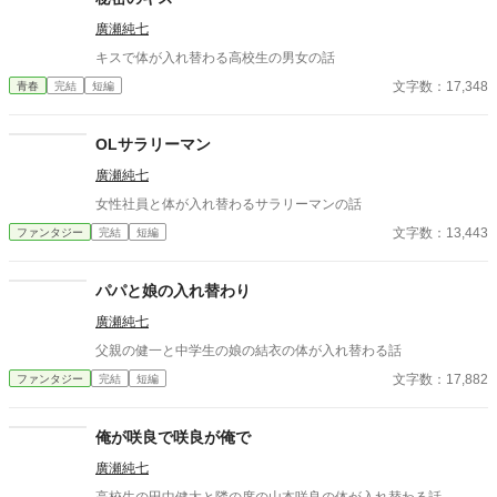
廣瀬純七
キスで体が入れ替わる高校生の男女の話
文字数：17,348
青春
完結
短編
OLサラリーマン
廣瀬純七
女性社員と体が入れ替わるサラリーマンの話
文字数：13,443
ファンタジー
完結
短編
パパと娘の入れ替わり
廣瀬純七
父親の健一と中学生の娘の結衣の体が入れ替わる話
文字数：17,882
ファンタジー
完結
短編
俺が咲良で咲良が俺で
廣瀬純七