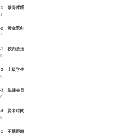
5-1 骸骨蹂躙
41
5-2 黄金双剣
32
6-1 校内放送
30
6-2 上級学生
30
6-3 生徒会長
30
6-4 賢者時間
30
7-1 不慣距離