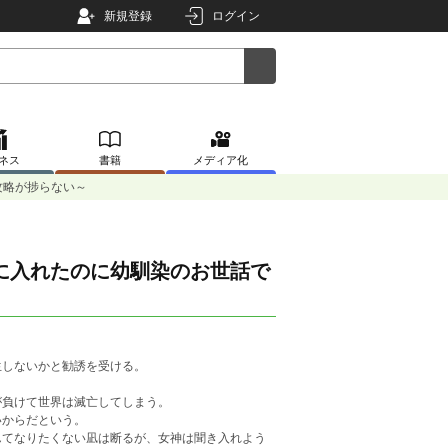
新規登録
ログイン
ネス
書籍
メディア化
攻略が捗らない～
に入れたのに幼馴染のお世話で
しないかと勧誘を受ける。
。
負けて世界は滅亡してしまう。
いからだという。
てなりたくない凪は断るが、女神は聞き入れよう