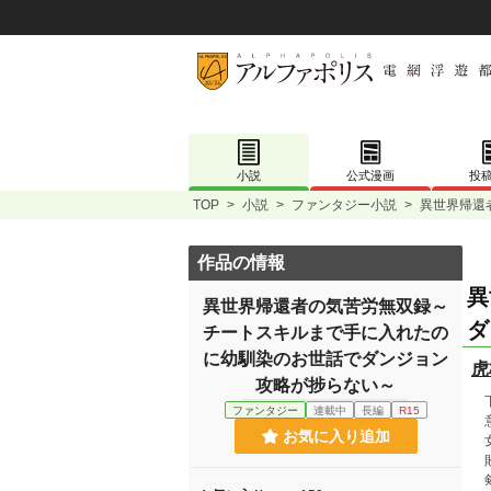
小説
公式漫画
投
TOP
>
小説
>
ファンタジー小説
>
異世界帰還
作品の情報
異
異世界帰還者の気苦労無双録～
ダ
チートスキルまで手に入れたの
に幼馴染のお世話でダンジョン
虎
攻略が捗らない～
下
ファンタジー
連載中
長編
R15
意
お気に入り追加
女
敗
剣