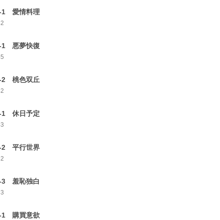
0-1 愛情料理
42
1-1 悪夢快復
45
1-2 桃色双丘
42
2-1 休日予定
43
2-2 平行世界
32
2-3 羞恥独白
33
3-1 購買意欲