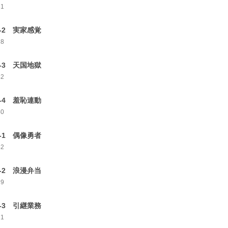
31
3-2 実家感覚
28
3-3 天国地獄
42
3-4 羞恥連動
40
4-1 偶像勇者
42
4-2 浪漫弁当
29
4-3 引継業務
21