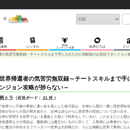
Web
稿漫画
レンタル
絵本ひろば
ビジ
コンテンツ大賞
者の気苦労無双録～チートスキルまで手に入れたのに幼馴染のお世話でダンジョン
世界帰還者の気苦労無双録～チートスキルまで手
ンジョン攻略が捗らない～
柄トラ
（近況ボード：
21 件
）
校帰りに不慮の事故に遭い命を落とした桜川凪は、女神から開口一番に異世界転生
味が分からず凪が聞き返すと、女神は涙ながらに異世界の現状について語り出す
神が管理する世界ではいま魔族と人類とで戦争をしているが、このままだと人類が
色濃厚なその理由は、魔族側には魔王がいるのに対して、人類側には勇者がいな
と魔法が存在するファンタジー世界は大好物だが、そんな物騒な世界で勇者になん