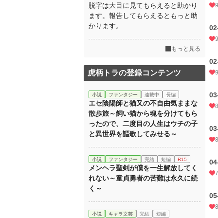
脱字は大目に見てもらえると助かり
ます。報告してもらえるともっと助
かります。
0
もっと見る
0
虎柄トラの登録コンテンツ
0
小説
ファンタジー
連載中
長編
エセ陰陽師と猫又の不自由気ままな
散歩旅～飼い猫から魂を分けてもら
ったので、二度目の人生はウチの子
0
と異世界を謳歌してみせる～
小説
ファンタジー
完結
短編
R15
0
メンヘラ聖剣が僕を一生解放してく
れない～童貞勇者の苦難は永久に続
く～
0
小説
キャラ文芸
完結
短編