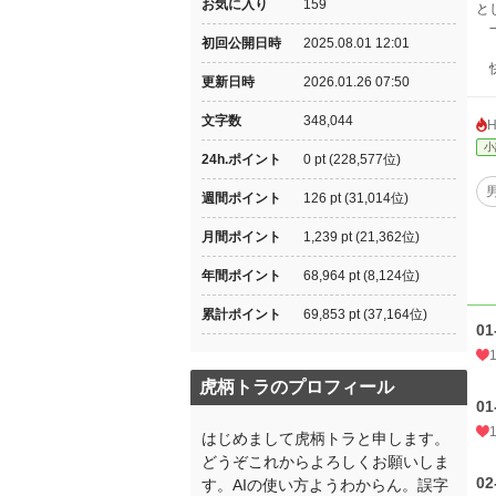
お気に入り
159
と
一
初回公開日時
2025.08.01 12:01
快
更新日時
2026.01.26 07:50
文字数
348,044
小
24h.ポイント
0 pt (228,577位)
週間ポイント
126 pt (31,014位)
月間ポイント
1,239 pt (21,362位)
年間ポイント
68,964 pt (8,124位)
累計ポイント
69,853 pt (37,164位)
0
虎柄トラのプロフィール
0
はじめまして虎柄トラと申します。
どうぞこれからよろしくお願いしま
0
す。AIの使い方ようわからん。誤字