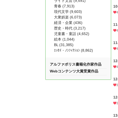
ライト文芸 (9,591)
青春 (7,913)
1
現代文学 (9,603)
大衆娯楽 (6,073)
経済・企業 (436)
1
歴史・時代 (3,217)
児童書・童話 (4,652)
絵本 (1,044)
1
BL (31,385)
ｴｯｾｲ・ﾉﾝﾌｨｸｼｮﾝ (8,862)
1
アルファポリス書籍化作家作品
Webコンテンツ大賞受賞作品
1
1
1