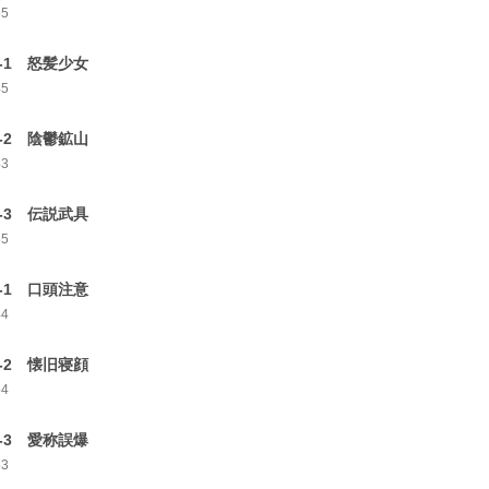
55
8-1 怒髪少女
45
8-2 陰鬱鉱山
43
8-3 伝説武具
55
9-1 口頭注意
44
9-2 懐旧寝顔
54
9-3 愛称誤爆
53