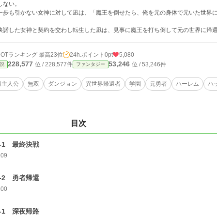
しない。
歩も引かない女神に対して凪は、「魔王を倒せたら、俺を元の身体で元いた世界に
諾した女神と契約を交わし転生した凪は、見事に魔王を打ち倒して元の世界に帰
HOTランキング 最高23位
24h.ポイント
0pt
5,080
228,577
53,246
位 / 228,577件
位 / 53,246件
説
ファンタジー
男主人公
無双
ダンジョン
異世界帰還者
学園
元勇者
ハーレム
ハ
目次
1-1 最終決戦
109
1-2 勇者帰還
100
2-1 深夜帰路