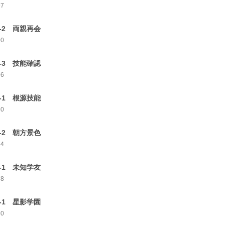
97
2-2 両親再会
90
2-3 技能確認
96
3-1 根源技能
80
3-2 朝方景色
84
4-1 未知学友
78
5-1 星影学園
80