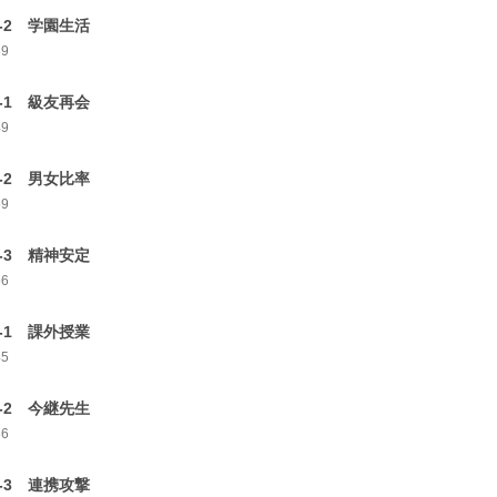
5-2 学園生活
69
6-1 級友再会
49
6-2 男女比率
59
6-3 精神安定
56
7-1 課外授業
45
7-2 今継先生
36
7-3 連携攻撃