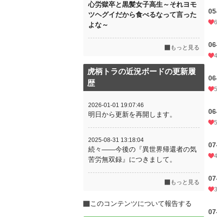
心労獄卒と黒髪女子高生～それヨモ
0
ツヘグイだから食べるなって言った
よな～
0
もっと見る
虎柄トラの近況ボードの更新履
0
歴
2026-01-01 19:07:46
0
明日から更新を再開します。
2025-08-31 13:18:04
0
続々――今後の『異世界帰還者の気
苦労無双録』につきまして。
0
もっと見る
このコンテンツについて報告する
0