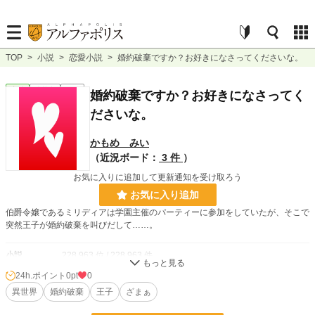
TOP
>
小説
>
恋愛小説
>
婚約破棄ですか？お好きになさってくださいな。
恋愛
連載中
短編
婚約破棄ですか？お好きになさってく
ださいな。
かもめ みい
（近況ボード：
3 件
）
お気に入りに追加して更新通知を受け取ろう
お気に入り追加
伯爵令嬢であるミリディアは学園主催のパーティーに参加をしていたが、そこで
突然王子が婚約破棄を叫びだして……。
小説
228,963 位 / 228,963 件
24h.ポイント
0pt
0
恋愛
66,395 位 / 66,395 件
異世界
婚約破棄
王子
ざまぁ
お気に入り
19