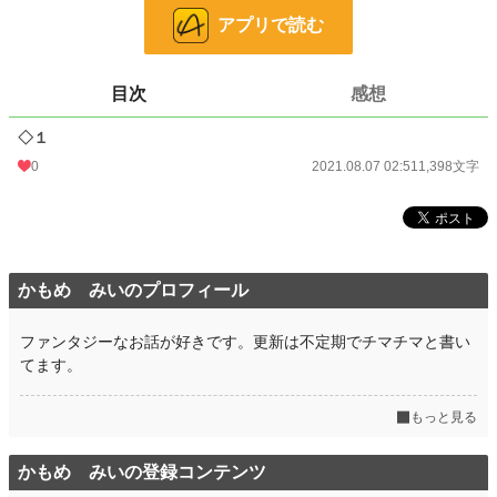
24h.ポイント
0 pt
アプリで読む
文字数
1,398
目次
感想
更新日時
2021.08.07 02:51
◇１
初回公開日時
2021.08.07 02:51
0
2021.08.07 02:51
1,398文字
週間ポイント
0 pt (228,963 位)
月間ポイント
0 pt (228,963 位)
年間ポイント
49 pt (158,302 位)
かもめ みいのプロフィール
累計ポイント
7,472 pt (109,012 位)
ファンタジーなお話が好きです。更新は不定期でチマチマと書い
てます。
もっと見る
かもめ みいの登録コンテンツ