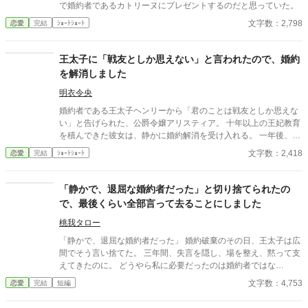
で婚約者であるカトリーヌにプレゼントするのだと思っていた。
文字数：2,798
恋愛
完結
ｼｮｰﾄｼｮｰﾄ
王太子に「戦友としか思えない」と言われたので、婚約
を解消しました
明衣令央
婚約者である王太子ヘンリーから「君のことは戦友としか思えな
い」と告げられた、公爵令嬢アリスティア。 十年以上の王妃教育
を積んできた彼女は、静かに婚約解消を受け入れる。 一年後、幸
せな結婚を迎えた彼女にとって、ヘンリーのその後は――もうど
文字数：2,418
恋愛
完結
ｼｮｰﾄｼｮｰﾄ
うでもいいことだった。
「静かで、退屈な婚約者だった」と切り捨てられたの
で、最後くらい全部言って去ることにしました
桃我タロー
「静かで、退屈な婚約者だった」 婚約破棄のその日、王太子は広
間でそう言い捨てた。 三年間、失言を隠し、場を整え、黙って支
えてきたのに。 どうやら私に必要だったのは婚約者ではな
く、“便利な人”という役割だけだったらしい。 しかも隣には、つ
文字数：4,753
恋愛
完結
短編
い三日前まで殿下の従兄に求婚していた令嬢まで立っていて―
―。 ならばもう、黙っている理由はない。 これは、最後まで笑っ