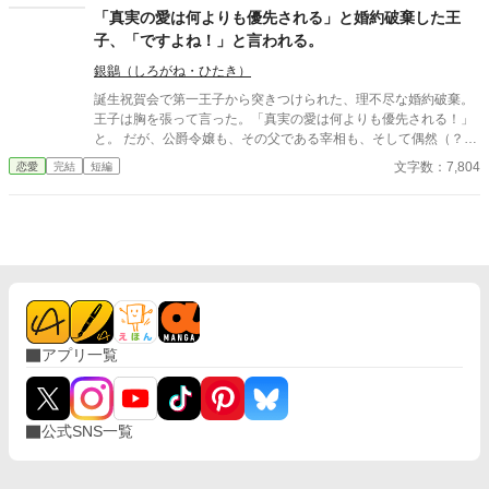
て終わるつもりだった令嬢が、自分の声を取り戻す話。
「真実の愛は何よりも優先される」と婚約破棄した王
子、「ですよね！」と言われる。
銀鶲（しろがね・ひたき）
誕生祝賀会で第一王子から突きつけられた、理不尽な婚約破棄。
王子は胸を張って言った。「真実の愛は何よりも優先される！」
と。 ​だが、公爵令嬢も、その父である宰相も、そして偶然（？）
その場に居合わせた隣国の第二王子も、全員が内心でガッツポー
文字数：7,804
恋愛
完結
短編
ズを決めていた。 ​「あの王子なら、必ず考えなしな計画を実行す
る。それに関しては信頼していた」 ​愚行を完璧に計算に入れて動
いていた公爵家による、おそろしくスピーディーな王権強奪（セ
ルフ自滅）の記録。 ※全4話＋番外編1話のサクッと読める短編で
す。凄惨な不幸描写はありません。後味爽快な論破劇をお楽しみ
ください。 ※2026/07/28 関連作品に接続するために若干修整し
た「スピンオフルート」を追加しました。 ーーーーーーーーーー
【「ですよね！シリーズ」について】 本作は「ですよね！シリー
ズ」の第１作目です。 ◆ シリーズラインナップ ・1作目：『真実
アプリ一覧
の愛は何よりも優先される』と婚約破棄した王子、「ですよ
ね！」と言われる。（※本作） ・2作目：『お姉様、そのネック
レス素敵ね』と微笑んだ義妹は、何も欲しがっていない件につい
て ・3作目：追放されない重戦士は、商人になりたかっただけな
公式SNS一覧
のに ・4作目：婚約破棄で返り討ちにされた元王子、「真実の
愛」で世界を救う？