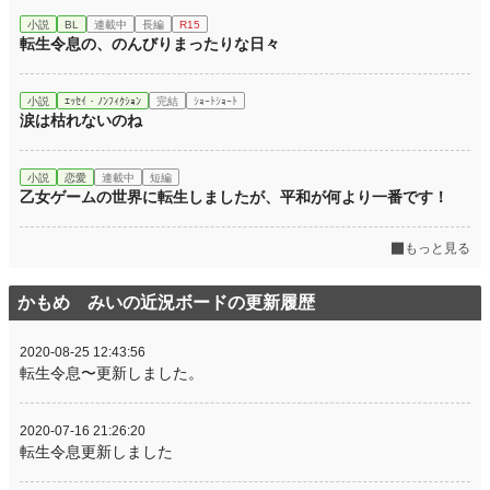
小説
BL
連載中
長編
R15
転生令息の、のんびりまったりな日々
小説
ｴｯｾｲ・ﾉﾝﾌｨｸｼｮﾝ
完結
ｼｮｰﾄｼｮｰﾄ
涙は枯れないのね
小説
恋愛
連載中
短編
乙女ゲームの世界に転生しましたが、平和が何より一番です！
もっと見る
かもめ みいの近況ボードの更新履歴
2020-08-25 12:43:56
転生令息〜更新しました。
2020-07-16 21:26:20
転生令息更新しました