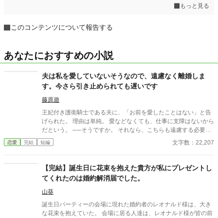
もっと見る
このコンテンツについて報告する
あなたにおすすめの小説
夫は私を愛していないそうなので、遠慮なく離婚しま
す。今さら引き止められても遅いです
藤原遊
王妃付き護衛騎士である夫に、「お前を愛したことはない」と告
げられた。 理由は単純。 愛などなくても、仕事に支障はないから
だという。 ──そうですか。 それなら、こちらも遠慮する必要は
ありませんね。 王妃の機嫌、侍女たちとの関係、贈り物の選定。
文字数：22,207
恋愛
完結
短編
夫が「当然のように」こなしていたそれらは、すべて私が整えて
いたもの。 離婚後、少しずつ歯車は狂い始める。 気づいたときに
はもう遅い。 積み上げてきた信用は、静かに崩れていく。 一方で
【完結】誕生日に花束を抱えた貴方が私にプレゼントし
私は、王妃のもとへ。 今さら引き止められても、遅いのです。
てくれたのは婚約解消届でした。
山葵
誕生日パーティーの会場に現れた婚約者のレオナルド様は、大き
な花束を抱えていた。 会場に居る人達は、レオナルド様が皆の前