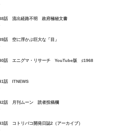
0
38話 流出経路不明 政府極秘文書
0
39話 空に浮かぶ巨大な「目」
0
40話 エニグマ・リサーチ YouTube版 ♯1968
0
41話 ITNEWS
0
42話 月刊ムーン 読者投稿欄
0
43話 コトリバコ開発日誌2（アーカイブ）
0