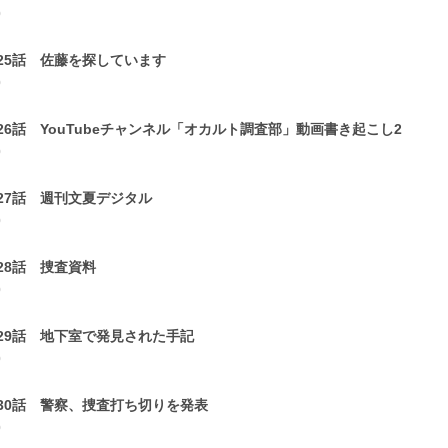
0
25話 佐藤を探しています
0
26話 YouTubeチャンネル「オカルト調査部」動画書き起こし2
0
27話 週刊文夏デジタル
0
28話 捜査資料
0
29話 地下室で発見された手記
0
30話 警察、捜査打ち切りを発表
0