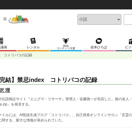
Web
稿漫画
レンタル
絵本ひろば
ビジ
コンテンツ大賞
ex コトリバコの記録
完結】禁忌index コトリバコの記録
沢 理
市伝説検証サイト『エニグマ・リサーチ』管理人・佐藤慎一が失踪した。彼の友人・高
ma.zip」を発見する。
ァイルには、AI怪談生成ブログ「コトリバコ」、自己啓発オンラインサロン「言霊
に関する、膨大な情報が収められていた。