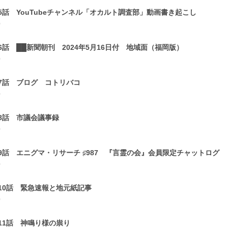
5話 YouTubeチャンネル「オカルト調査部」動画書き起こし
0
6話 ██新聞朝刊 2024年5月16日付 地域面（福岡版）
0
7話 ブログ コトリバコ
0
8話 市議会議事録
0
9話 エニグマ・リサーチ ♯987 『言霊の会』会員限定チャットログ
0
10話 緊急速報と地元紙記事
0
11話 神鳴り様の祟り