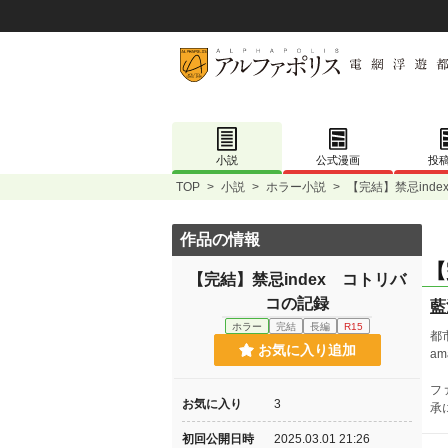
小説
公式漫画
投
TOP
>
小説
>
ホラー小説
>
【完結】禁忌ind
作品の情報
【
【完結】禁忌index コトリバ
コの記録
藍
ホラー
完結
長編
R15
都
お気に入り追加
a
フ
お気に入り
3
承
初回公開日時
2025.03.01 21:26