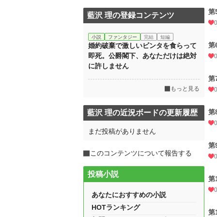
第
藍沢 理の登録コンテンツ
小説
ファンタジー
完結
短編
第
婚約破棄で激しいビンタを食らって
即死。公爵閣下、あなただけは絶対
に許しません
第
もっと見る
第
藍沢 理の近況ボードの更新履歴
まだ投稿がありません
第
このコンテンツについて報告する
投稿小説
第
あなたにおすすめの小説
HOTランキング
第