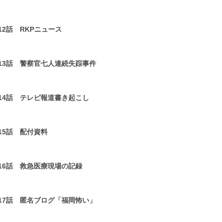
0
12話 RKPニュース
0
13話 警察官七人連続失踪事件
0
14話 テレビ報道書き起こし
0
15話 配付資料
0
16話 救急医療現場の記録
0
17話 匿名ブログ「福岡怖い」
0