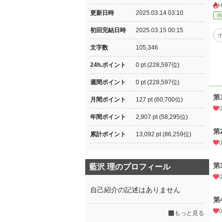
更新日時
2025.03.14 03:10
小
初回完結日時
2025.03.15 00:15
文字数
105,346
24h.ポイント
0 pt (228,597位)
週間ポイント
0 pt (228,597位)
第
月間ポイント
127 pt (60,700位)
年間ポイント
2,907 pt (58,295位)
第
累計ポイント
13,092 pt (86,259位)
第
藍沢 理のプロフィール
自己紹介の記述はありません
第
もっと見る