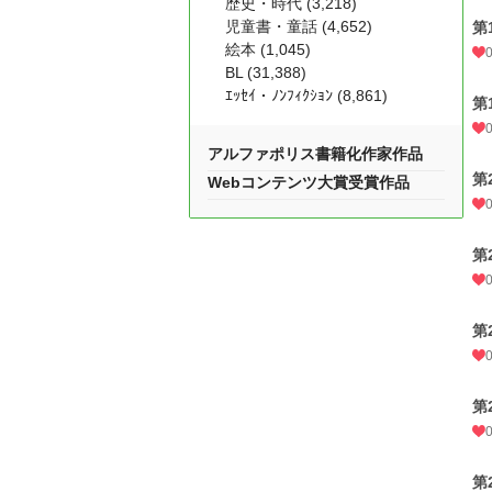
歴史・時代 (3,218)
児童書・童話 (4,652)
第
絵本 (1,045)
BL (31,388)
ｴｯｾｲ・ﾉﾝﾌｨｸｼｮﾝ (8,861)
第
アルファポリス書籍化作家作品
第
Webコンテンツ大賞受賞作品
第
第
第
第