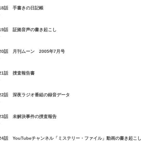
18話 手書きの日記帳
0
19話 証拠音声の書き起こし
0
20話 月刊ムーン 2005年7月号
0
21話 捜査報告書
0
22話 深夜ラジオ番組の録音データ
0
23話 未解決事件の捜査報告
0
24話 YouTubeチャンネル「ミステリー・ファイル」動画の書き起こ