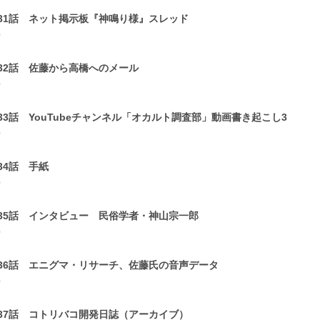
31話 ネット掲示板『神鳴り様』スレッド
0
32話 佐藤から高橋へのメール
0
33話 YouTubeチャンネル「オカルト調査部」動画書き起こし3
0
34話 手紙
0
35話 インタビュー 民俗学者・神山宗一郎
0
36話 エニグマ・リサーチ、佐藤氏の音声データ
0
37話 コトリバコ開発日誌（アーカイブ）