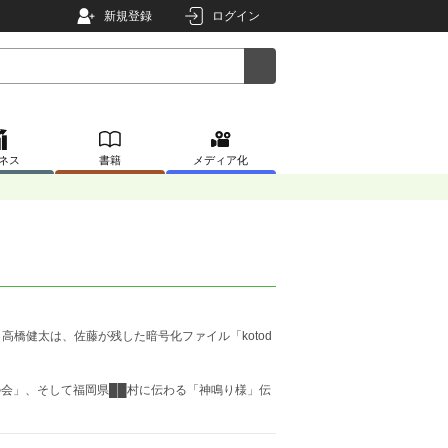
新規登録
ログイン
ネス
書籍
メディア化
橋健太は、佐藤が残した暗号化ファイル「kotod
の会」、そして福岡県██村に伝わる「神鳴り様」伝