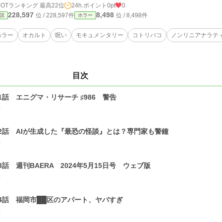
HOTランキング 最高22位
24h.ポイント
0pt
0
228,597
8,498
位 / 228,597件
位 / 8,498件
説
ホラー
ホラー
オカルト
呪い
モキュメンタリー
コトリバコ
ノンリニアナラテ
目次
1話 エニグマ・リサーチ ♯986 警告
0
2話 AIが生成した『最恐の怪談』とは？専門家も警鐘
0
3話 週刊BAERA 2024年5月15日号 ウェブ版
0
4話 福岡市██区のアパート、ヤバすぎ
0