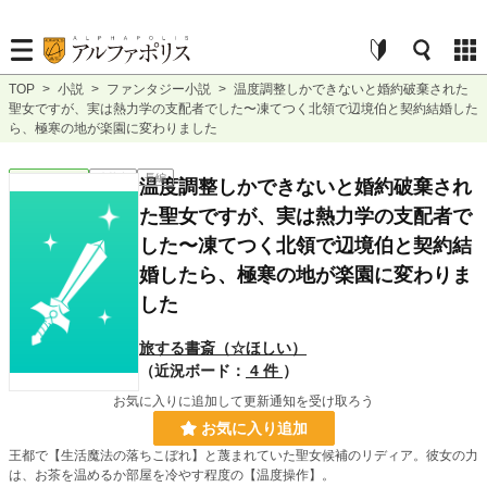
TOP
>
小説
>
ファンタジー小説
>
温度調整しかできないと婚約破棄された
聖女ですが、実は熱力学の支配者でした〜凍てつく北領で辺境伯と契約結婚した
ら、極寒の地が楽園に変わりました
ファンタジー
連載中
長編
温度調整しかできないと婚約破棄され
た聖女ですが、実は熱力学の支配者で
した〜凍てつく北領で辺境伯と契約結
婚したら、極寒の地が楽園に変わりま
した
旅する書斎（☆ほしい）
（近況ボード：
4 件
）
お気に入りに追加して更新通知を受け取ろう
お気に入り追加
王都で【生活魔法の落ちこぼれ】と蔑まれていた聖女候補のリディア。彼女の力
は、お茶を温めるか部屋を冷やす程度の【温度操作】。