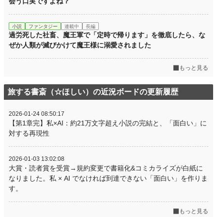
会う口実ですよね？
小説
ファンタジー
連載中
長編
過労死した社畜、魔王軍で「定時で帰ります」を徹底したら、な
ぜか人類が滅びかけて魔王様に溺愛されました
もっと見る
旅する書斎（☆ほしい）の近況ボードの更新履歴
2026-01-24 08:50:17
【第1章完】私×AI：約21万文字超え小説の完結と、「面白い」に
対する再現性
2026-01-03 13:02:08
大賞・読者賞を受賞→規約変更で書籍化&コミカライズが白紙に
なりました。私 × AI でなければ到達できない「面白い」を作りま
す。
もっと見る