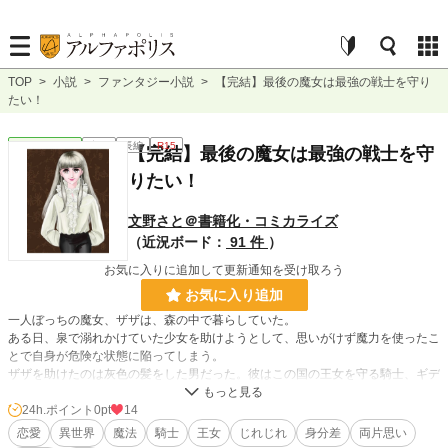
TOP
>
小説
>
ファンタジー小説
>
【完結】最後の魔女は最強の戦士を守り
たい！
ファンタジー
完結
長編
R15
【完結】最後の魔女は最強の戦士を守
りたい！
文野さと＠書籍化・コミカライズ
（近況ボード：
91 件
）
お気に入りに追加して更新通知を受け取ろう
お気に入り追加
一人ぼっちの魔女、ザザは、森の中で暮らしていた。
ある日、泉で溺れかけていた少女を助けようとして、思いがけず魔力を使ったこ
とで自身が危険な状態に陥ってしまう。
ザザを助けたのは灰色の髪をした男だった。彼はこの国の王女を守る騎士、ギデ
ィオン。
命を助けられたザザは、ギディオンを仕えるべき主（あるじ）と心に決める。し
24h.ポイント
0pt
14
かし、彼の大切な存在は第三王女フェリア。
恋愛
異世界
魔法
騎士
王女
じれじれ
身分差
両片思い
ザザはそんな彼の役に立とうと一生懸命だが、その想いはどんどん広がっ