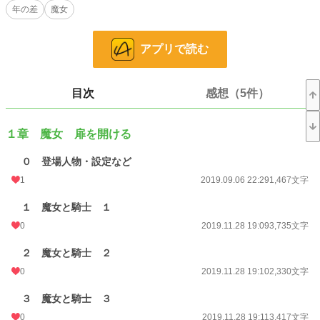
年の差
魔女
て……。
──あなたと共にありたい。
アプリで読む
この想いの名はなんと言うのだろう？
目次
感想（5件）
小説
228,971 位 / 228,971 件
ファンタジー
53,350 位 / 53,350 件
１章 魔女 扉を開ける
お気に入り
199
０ 登場人物・設定など
24h.ポイント
0 pt
1
2019.09.06 22:29
1,467文字
文字数
316,457
１ 魔女と騎士 １
更新日時
2020.06.13 00:00
0
2019.11.28 19:09
3,735文字
初回公開日時
2019.09.06 22:29
２ 魔女と騎士 ２
初回完結日時
2020.06.14 12:35
0
2019.11.28 19:10
2,330文字
週間ポイント
0 pt (228,971 位)
３ 魔女と騎士 ３
0
2019.11.28 19:11
3,417文字
月間ポイント
14 pt (107,361 位)