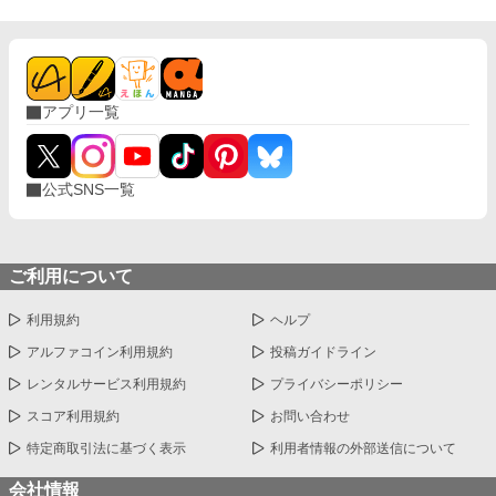
た九人の令嬢全員が、最後には美貌の副団長への紹介を頼んだか
ら。 ならば十人目の私は、行動で証明する。 騎士団の施療室へ通
い、彼の隣で負傷者を救い、それでもなお「あなたが好きです」
と伝え続けるクラリス。 やがてダリウスは彼女の気持ちを信じ
る。 ――それでも、求婚を断った。 「あなたは私のためと言いな
アプリ一覧
がら、私が誰を選ぶべきか勝手に決めています」 愛されることだ
けは怖い強面騎士団長と、自分の幸せは自分で選びたい令嬢。 大
きすぎる外套も、傷のある顔も、震える巨大な手も全部好き。 小
柄な令嬢が“黒熊”の臆病な恋心を正面から攻略する、体格差逆求
公式SNS一覧
婚ラブコメ。
ご利用について
利用規約
ヘルプ
アルファコイン利用規約
投稿ガイドライン
レンタルサービス利用規約
プライバシーポリシー
スコア利用規約
お問い合わせ
特定商取引法に基づく表示
利用者情報の外部送信について
会社情報