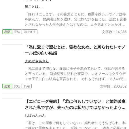
凪ことは。
「終わりにします」 その言葉とともに、侯爵令嬢シルヴィアは毒
を飲んだ。 婚約者は妹を選び、父は妹だけを信じた。 誰にも必要
とされなかった人生を終えたはずなのに、目を覚ますと三か月前
へと時間は巻き戻っていた。 もう、誰かに愛されるためだけに生
文字数：14,386
恋愛
完結
ｼｮｰﾄｼｮｰﾄ
きるのはやめよう。 そう決めた彼女は、静かに運命を書き換えて
いく。 これは、一度死んだ少女が、自分自身の人生を取り戻すた
めの物語。
「私に愛まで望むとは、強欲な女め」と罵られたレオノ
ール妃の白い結婚
きぬがやあきら
「私に愛まで望むな。褒賞に王子を求めておいて、強欲が過ぎる
と言っている」 新婚初夜に訪れた寝室で、レオノールはクラウデ
ィオ王子に白い結婚を宣言される。 それもそのはず。 ２人の間に
愛はないーーどころか、この結婚はレオノールが魔王討伐の褒美
文字数：200,352
恋愛
完結
長編
にと国王に要求したものだった。 でも、王子を望んだレオノール
にもそれなりの理由がある。 美しく気高いクラウディオ王子を欲
しいと願った気持ちは本物だ。 だからいくら冷遇されようが、嫌
【エピローグ完結】「君は何もしていない」と婚約破棄
がらせを受けようが心は揺るがない。 どこまでも逞しく、軽薄そ
された私ですが、失ったのは私だけではなかったようで
うでいて賢い。どこか憎めない魅力を持ったレオノールに、やが
す
てクラウディオの心は……。 すれ違い、拗れる２人に愛は生まれ
しばゎんゎん
るのか？ 焦ったい恋と陰謀＋バトルのラブファンタジー。
「君は、この屋敷で何もしていない」 婚約者にそう告げられ、私
は静かに屋敷を去りました。 反論はしなかった。 本当に必要とさ