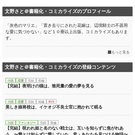
文野さと＠書籍化・コミカライズのプロフィール
「灰色のマリエ」「置き去りにされた花嫁は、辺境騎士の不器用
な愛に気づかない」など１０冊以上出版。コミカライズもありま
す。
もっと見る
文野さと＠書籍化・コミカライズの登録コンテンツ
小説
恋愛
完結
長編
【完結】夜明けの猫は、致死量の愛の夢を見る
小説
恋愛
完結
短編
R15
美しき娘将校は、イケオジ不良士官に抱かれて眠る
小説
ファンタジー
完結
長編
【完結】呪われ姫と名のない戦士は、互いを知らずに焦がれあ
う 〜愛とは知らずに愛していた、君・あなたを見つける物語〜