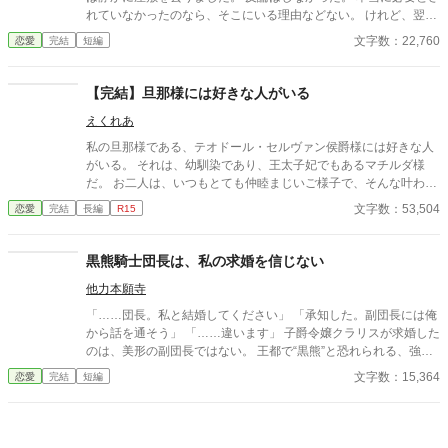
れていなかったのなら、そこにいる理由などない。 けれど、翌日
から屋敷は変わり始める。 もちろん、悪い意味で。 執事が辞め、
文字数：22,760
恋愛
完結
短編
料理長が辞め、長年付き合いのあった商会は取引を打ち切り、貴
族たちも離れていく。 婚約破棄で失ったものは、婚約者だけでは
なかった。 本質を見ずに婚約破棄をした人が、信頼そのものを失
【完結】旦那様には好きな人がいる
ってしまう物語。
えくれあ
私の旦那様である、テオドール・セルヴァン侯爵様には好きな人
がいる。 それは、幼馴染であり、王太子妃でもあるマチルダ様
だ。 お二人は、いつもとても仲睦まじいご様子で、そんな叶わぬ
お二人の恋をそっと見守るのが私の日常だった。 そんなある日、
文字数：53,504
恋愛
完結
長編
R15
夜会にめったに顔を出さない王太子殿下に、ダンスに誘われて。
それがきっかけで、私の日常は少しずつ変化し始めた。
黒熊騎士団長は、私の求婚を信じない
他力本願寺
「……団長。私と結婚してください」 「承知した。副団長には俺
から話を通そう」 「……違います」 子爵令嬢クラリスが求婚した
のは、美形の副団長ではない。 王都で“黒熊”と恐れられる、強面
の騎士団長ダリウス本人だった。 見上げなければ目も合わないほ
文字数：15,364
恋愛
完結
短編
どの巨漢で、顔には大きな傷。けれど彼は、負傷者を誰より先に
助け、泣く子どもには血のついた手を隠す、不器用で優しい人だ
った。 そんな彼に惹かれたクラリスは自ら求婚するが、ダリウス
はどうしても信じてくれない。 なぜなら過去、自分へ近づいてき