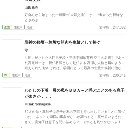
山田森湖
好奇心から始まった一週間の“夫婦交換”。そこで出会った新鮮な
ときめき
文字数：247,032
恋愛
連載中
短編
邪神の祭壇へ無垢な筋肉を生贄として捧ぐ
零
世間に秘された名門男子校・平坂学園体育科 空手の名選手であっ
た高尾雄一は、新任教師として赴任する 高潔な人格と鋼のように
鍛えられた肉体 それは、学園にとって最高の生贄の候補に他なら
なかった 至高の筋肉を持つ、精神を削られ意志をなくした青年を
文字数：236,341
BL
連載中
短編
太古の神に捧げるため、“水”、“風”、“土”の信奉者達が暗躍する 意
志をなくし筋肉の操り人形と化した“デク” 消える教師 山奥の男子
校で繰り広げられるダークファンタジー
わたしの下着 母の私をＢＢＡ～と呼ぶことのある息子
がまさか．．．
MisakiNonagase
39才の母・真知子は息子が私の下着を持ち出していることに気づ
いた。 ネットで同様の事象がないか調べると、案外多いようだ。
さて、真知子は息子を問い詰める？ それとも気づかないふりを
続けてあげるか？ そのほかに外伝も綴りました。