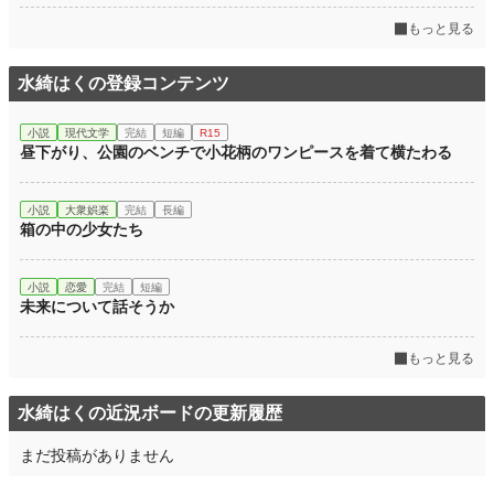
もっと見る
水綺はくの登録コンテンツ
小説
現代文学
完結
短編
R15
昼下がり、公園のベンチで小花柄のワンピースを着て横たわる
小説
大衆娯楽
完結
長編
箱の中の少女たち
小説
恋愛
完結
短編
未来について話そうか
もっと見る
水綺はくの近況ボードの更新履歴
まだ投稿がありません