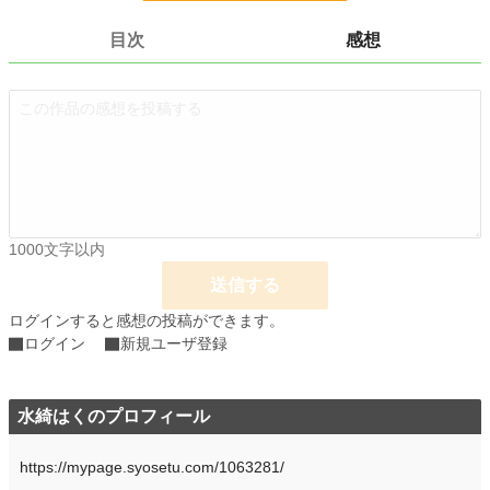
現代文学
9,614 位 / 9,614 件
目次
感想
お気に入り
1
24h.ポイント
0 pt
文字数
6,290
更新日時
2024.12.01 23:00
初回公開日時
2024.12.01 23:00
1000文字以内
初回完結日時
2024.12.01 23:00
送信する
週間ポイント
0 pt (228,637 位)
ログインすると感想の投稿ができます。
月間ポイント
14 pt (108,258 位)
ログイン
新規ユーザ登録
年間ポイント
566 pt (99,609 位)
累計ポイント
2,278 pt (159,792 位)
水綺はくのプロフィール
https://mypage.syosetu.com/1063281/