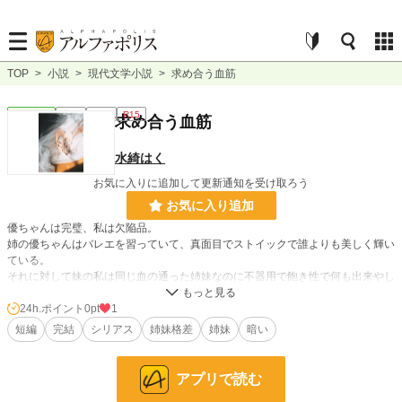
TOP
>
小説
>
現代文学小説
>
求め合う血筋
現代文学
完結
短編
R15
求め合う血筋
水綺はく
お気に入りに追加して更新通知を受け取ろう
お気に入り追加
優ちゃんは完璧、私は欠陥品。
姉の優ちゃんはバレエを習っていて、真面目でストイックで誰よりも美しく輝い
ている。
それに対して妹の私は同じ血の通った姉妹なのに不器用で飽き性で何も出来やし
ない。
手を伸ばしても永遠に届かない優ちゃんに負けたくない私はいつも“何も出来な
24h.ポイント
0pt
1
い私“を極めることで家族からの愛情を量っていた。
短編
完結
シリアス
姉妹格差
姉妹
暗い
ところがある日、優ちゃんが骨折をしたことでその土台が崩れることになった私
は…
アプリで読む
小説
228,637 位 / 228,637 件