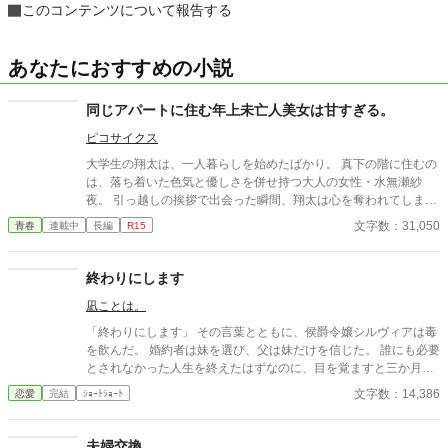
このコンテンツについて報告する
あなたにおすすめの小説
同じアパートに住む年上未亡人美女は甘すぎる。
ピコサイクス
大学生の翔太は、一人暮らしを始めたばかり。 真下の階に住むの
は、落ち着いた色気と優しさを併せ持つ大人の女性・水無瀬紗
夜。 引っ越しの挨拶で出会った瞬間、翔太は心を奪われてしま
う。 偶然にもアルバイト先のスーパーで再会した彼女は、翔太を
文字数：31,050
青春
連載中
長編
R15
すぐに採用し、温かく仕事を教えてくれる存在だった。 ある日の
仕事帰り、ふたりで過ごす時間が増えていき――そして気づけば
紗夜の部屋でご飯をご馳走になるほど親密に。 優しくて穏やかで
終わりにします
――その色気に触れるたび、翔太の心は揺れていく。 大人の女性
凪ことは。
と大学生、甘くちょっぴり刺激的な同居生活（？）がはじまる。
「終わりにします」 その言葉とともに、侯爵令嬢シルヴィアは毒
を飲んだ。 婚約者は妹を選び、父は妹だけを信じた。 誰にも必要
とされなかった人生を終えたはずなのに、目を覚ますと三か月前
へと時間は巻き戻っていた。 もう、誰かに愛されるためだけに生
文字数：14,386
恋愛
完結
ｼｮｰﾄｼｮｰﾄ
きるのはやめよう。 そう決めた彼女は、静かに運命を書き換えて
いく。 これは、一度死んだ少女が、自分自身の人生を取り戻すた
めの物語。
夫婦交換