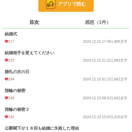
アプリで読む
恋愛
11,124 位 / 66,375 件
お気に入り
278
目次
感想（1件）
24h.ポイント
21 pt
結婚式
文字数
18,726
217
2024.12.22 17:46
1,866文字
更新日時
2024.12.26 12:09
結婚相手を変えてください
225
2024.12.22 21:31
1,682文字
初回公開日時
2024.12.22 17:46
初回完結日時
2024.12.26 12:09
婚礼の次の日
194
2024.12.23 01:22
1,662文字
週間ポイント
161 pt (27,740 位)
指輪の秘密
月間ポイント
224 pt (49,330 位)
199
2024.12.23 08:52
1,842文字
年間ポイント
20,899 pt (19,533 位)
指輪の秘密２
累計ポイント
82,505 pt (33,922 位)
192
2024.12.23 15:02
1,415文字
公爵閣下が１８回も結婚に失敗した理由