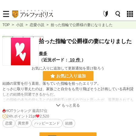
TOP
>
小説
>
恋愛小説
>
拾った指輪で公爵様の妻になりました
恋愛
完結
短編
R15
拾った指輪で公爵様の妻になりました
奏多
（近況ボード：
10 件
）
お気に入りに追加して更新通知を受け取ろう
お気に入り追加
結婚の宣誓を行う直前、落ちていた指輪を拾ったエミリア。
とっさに取り替えたのは、家族ごと自分をも売り飛ばそうと計画している高利貸
しとの結婚を回避できるからだ。
この指輪の本当の持ち主との結婚相手は怒るのではと思ったが、最悪殺されても
いいと思ったのに、予想外に受け入れてくれたけれど……？
「この試験を通過できれば、君との結婚を継続する。そうでなければ、死んだも
HOTランキング 最高57位
のとして他国へ行ってもらおうか」
24h.ポイント
21pt
2,520
公爵閣下の１９回目の結婚相手になったエミリアのお話です。
恋愛
異世界
ハッピーエンド
結婚
小説
25,848 位 / 228,833 件