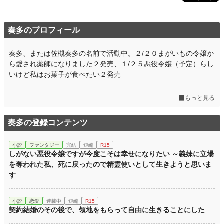
奏多のプロフィール
奏多、または佐槻奏多の名前で活動中。２/２０まがいもの令嬢か
ら愛され薬師になりました２発売、１/２５悪役令嬢（予定）らし
いけど私はお菓子が食べたい２発売
もっと見る
奏多の登録コンテンツ
小説
ファンタジー
完結
短編
R15
しがない悪役令嬢ですが今度こそは幸せになりたい ～義妹に立場
を奪われた私、死に戻ったので精霊使いとして生きようと思いま
す
小説
恋愛
連載中
短編
R15
契約結婚のその後で、領地をもらって自由に生きることにした