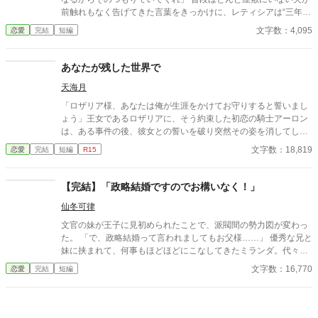
前触れもなく告げてきた言葉をきっかけに、レティシアは“三年
間”の契約を終わらせることにした。 赤の他人を屋敷に迎えるこ
文字数：4,095
恋愛
完結
短編
とはしない。 不要なものに感情を砕く理由などない。 「だって、
面倒でしょう？」 不誠実な夫も、無意味な結婚も、 この際すべて
切り捨ててしまいましょう。
あなたが残した世界で
天海月
「ロザリア様、あなたは俺が生涯をかけてお守りすると誓いまし
ょう」王女であるロザリアに、そう約束した初恋の騎士アーロン
は、ある事件の後、彼女との誓いを破り突然その姿を消してしま
う。 八年後、生贄に選ばれてしまったロザリアは、最期に彼に一
文字数：18,819
恋愛
完結
短編
R15
目会いたいとアーロンを探し、彼と再会を果たすが・・・。
【完結】「政略結婚ですのでお構いなく！」
仙冬可律
文官の妹が王子に見初められたことで、派閥間の勢力図が変わっ
た。 「で、政略結婚って言われましてもお父様……」 優秀な兄と
妹に挟まれて、何事もほどほどにこなしてきたミランダ。代々優
秀な文官を輩出してきたシューゼル伯爵家は良縁に恵まれるそう
文字数：16,770
恋愛
完結
短編
だ。 適齢期になったら適当に釣り合う方と適当にお付き合いをし
て適当な時期に結婚したいと思っていた。 それなのに代々武官の
家柄で有名なリッキー家と結婚だなんて。 のんびりに見えて豪胆
な令嬢と 体力系にしか自信がないワンコ令息 24.4.87 本編完結 以