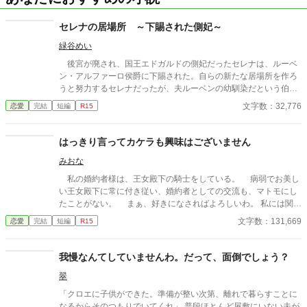
セレナの居場所 ～下賜された側妃～
緑谷めい
後宮が廃され、国王エドガルドの側妃だったセレナは、ルーベ
ン・アルファーロ侯爵に下賜された。自らの新たな居場所を作ろ
うと努力するセレナだったが、夫ルーベンの幼馴染だという伯爵
家令嬢クラーラが頻繁に屋敷を訪れることに違和感を覚える。
文字数：32,776
恋愛
完結
短編
R15
はっきり言ってカケラも興味はございません
みおな
私の婚約者様は、王女殿下の騎士をしている。 病弱でお美し
い王女殿下に常に付き従い、婚約者としての交流も、マトモにし
たことがない。 まぁ、好きになさればよろしいわ。 私には関係
ないことですから。
文字数：131,669
恋愛
完結
短編
R15
我慢なんてしていませんわ。だって、面倒でしょう？
翠
「クロエに子供ができた。準備が整い次第、離れで暮らすことに
なるからそのつもりでいてくれ」 普段ほとんど屋敷にいない夫が