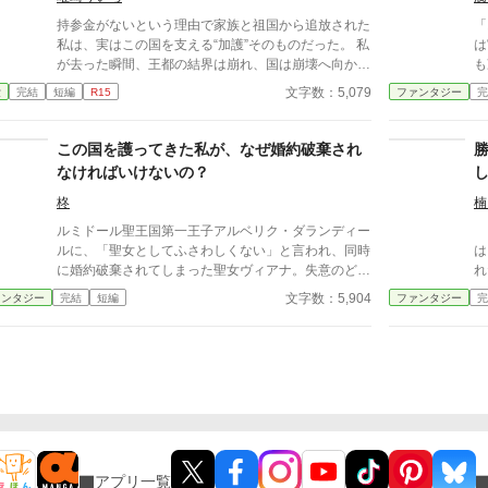
持参金がないという理由で家族と祖国から追放された
「
私は、実はこの国を支える“加護”そのものだった。 私
は宮
が去った瞬間、王都の結界は崩れ、国は崩壊へ向かい
も
始める。 そんな私を拾ったのは、冷徹と噂される隣
かな
文字数：5,079
愛
完結
短編
R15
ファンタジー
完
国の王子。 「やっと見つけた。お前は俺のものだ」
は
捨てられたはずの私は、気づけば滅びゆく祖国を背
彼
に、彼の腕の中で溺愛されていた。
な
この国を護ってきた私が、なぜ婚約破棄され
は
なければいけないの？
柊
楠
ルミドール聖王国第一王子アルベリク・ダランディー
I
ルに、「聖女としてふさわしくない」と言われ、同時
は
に婚約破棄されてしまった聖女ヴィアナ。失意のどん
れ
底に落ち込むヴィアナだったが、第二王子マリクに
い
文字数：5,904
ァンタジー
完結
短編
ファンタジー
完
「この国を出よう」と誘われ、そのまま求婚される。
る
それを受け入れたヴィアナは聖女聖人が確認されたこ
カ
とのないテレンツィアへと向かうが……。 ※複数の
だ
サイトに投稿しています。
き
アプリ一覧