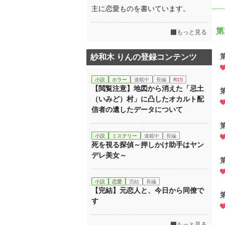
主に恋愛ものを書いています。
第
もっと見る
紗和木 りんの登録コンテンツ
小説
ホラー
連載中
長編
R15
【閲覧注意】地図から消えた「忌土
（いみど）村」に凸したオカルト配
信者の遺したデータについて
小説
ミステリー
連載中
長編
死を視る探偵～押しかけ助手はヤン
デレ美女～
小説
恋愛
完結
長編
【完結】元恋人と、今日から同僚で
す
もっと見る