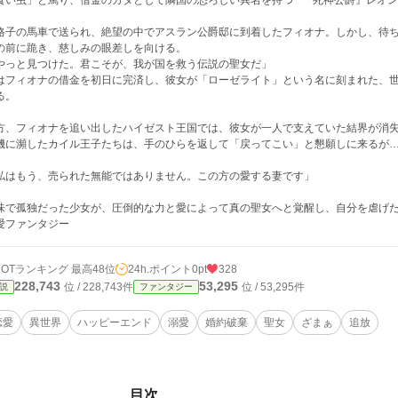
食い虫」と罵り、借金のカタとして隣国の恐ろしい異名を持つ**『死神公爵』レオン
格子の馬車で送られ、絶望の中でアスラン公爵邸に到着したフィオナ。しかし、待
の前に跪き、慈しみの眼差しを向ける。
やっと見つけた。君こそが、我が国を救う伝説の聖女だ」
はフィオナの借金を初日に完済し、彼女が「ローゼライト」という名に刻まれた、
る。
方、フィオナを追い出したハイゼスト王国では、彼女が一人で支えていた結界が消
機に瀕したカイル王子たちは、手のひらを返して「戻ってこい」と懇願しに来るが
私はもう、売られた無能ではありません。この方の愛する妻です」
味で孤独だった少女が、圧倒的な力と愛によって真の聖女へと覚醒し、自分を虐げ
愛ファンタジー
HOTランキング 最高48位
24h.ポイント
0pt
328
228,743
53,295
位 / 228,743件
位 / 53,295件
説
ファンタジー
恋愛
異世界
ハッピーエンド
溺愛
婚約破棄
聖女
ざまぁ
追放
目次