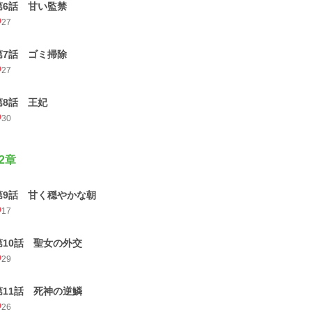
第6話 甘い監禁
27
第7話 ゴミ掃除
27
第8話 王妃
30
2章
第9話 甘く穏やかな朝
17
第10話 聖女の外交
29
第11話 死神の逆鱗
26