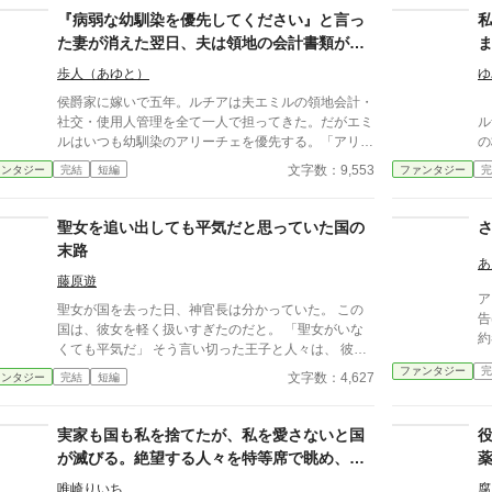
『病弱な幼馴染を優先してください』と言っ
た妻が消えた翌日、夫は領地の会計書類が全
て白紙になっていることに気づいた
歩人（あゆと）
ゆ
侯爵家に嫁いで五年。ルチアは夫エミルの領地会計・
「
社交・使用人管理を全て一人で担ってきた。だがエミ
ル
ルはいつも幼馴染のアリーチェを優先する。「アリー
の
チェは体が弱いんだ、お前とは違う」——その言葉を
女
文字数：9,553
ァンタジー
完結
短編
ファンタジー
完
百回聞いた日、ルチアは微笑んで離縁届に署名した。
の身
「ええ、私は丈夫ですから。どうぞ幼馴染様をお大事
レ
に」。翌朝、エミルが目にしたのは——税務報告の締
か
聖女を追い出しても平気だと思っていた国の
切、領民からの陳情の山、そして紅茶の淹れ方すら知
三
末路
らない自分。三ヶ月後、かつて「地味な妻」と呼ばれ
ナ
あ
たルチアは、辺境伯の財務顧問として辣腕を振るって
女
藤原遊
ア
いた。
れ
聖女が国を去った日、神官長は分かっていた。 この
告
ど
国は、彼女を軽く扱いすぎたのだと。 「聖女がいな
約
し
くても平気だ」 そう言い切った王子と人々は、 彼女
が
が“何もしていない”まま国が崩れていく現実を、 やが
ファンタジー
完
文字数：4,627
ァンタジー
完結
短編
戻
て思い知ることになる。 ――これは、聖女を追い出
した国の末路を、 静かに見届けた者の記録。
実家も国も私を捨てたが、私を愛さないと国
が滅びる。絶望する人々を特等席で眺め、冷
徹な王子の腕の中で思考停止する。
唯崎りいち
腐