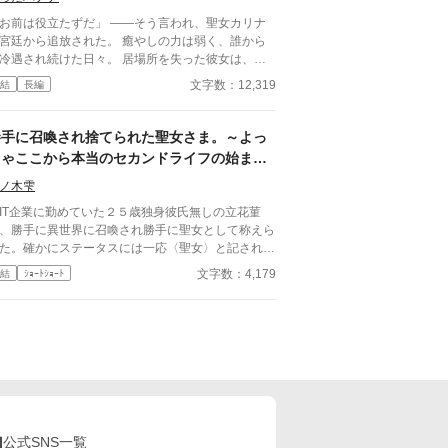
お前は役立たずだ」 ――そう言われ、聖女カリナ
廷から追放された。 癒やしの力は弱く、誰から
冷遇され続けた日々。 居場所を失った彼女は、静
田舎の村へ向かう。 しかしそこで出会ったの
文字数：12,319
結
長編
、病に苦しむ人々、薬草を必要とする生活、そして
女をまっすぐ信じてくれる村人たちだった。 小さ
治療を重ねるうちに、カリナは“ただの役立たず”で
勝手に召喚され捨てられた聖女さま。～よっ
なく「薬師」としての価値を見いだしていく。
しゃここから本当のセカンドライフの始まり
だ！～
ノ木雫
T企業に勤めていた２５歳独身彼氏無しの立花菫
、勝手に異世界に召喚され勝手に聖女として称えら
た。確かにステータスには一応〈聖女〉と記されて
るのだが、しばらくして偽物扱いされ国を追放され
文字数：4,179
結
ｼｮｰﾄｼｮｰﾄ
。まぁ仕方ない、と森に移り住み神様の助けの元セ
ンドライフを満喫するのだった。だが、彼女を追い
した国はその日を境に天気が大荒れになり始めてい
…… ※他の投稿サイトにも掲載しています。
公式SNS一覧