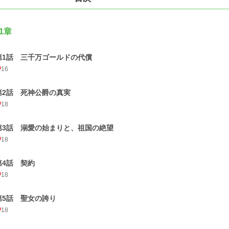
1章
第1話 三千万ゴールドの代償
16
第2話 死神公爵の真実
18
第3話 溺愛の始まりと、祖国の絶望
18
第4話 契約
18
第5話 聖女の誇り
18