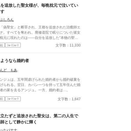
私を追放した聖女様が、毎晩枕元で泣いてい
ます
ぷしろん
偽聖女」と断罪され、王都を追放された治癒師エ
ナ。すべてを奪われ、廃修道院で眠りについた彼女
枕元に現れたのは――自分を追放した“本物の聖
”セレスティアの幽霊だった。 「お願い、わたくし
文字数：11,330
結
ｼｮｰﾄｼｮｰﾄ
体を取り戻して！」 聖印を授かった瞬間、セ
スティアの肉体は謎の存在に乗っ取られていた。し
も完全に魂を喰われるまで、残された時間はわずか
さようなら婚約者
日。性悪令嬢の涙など知るものかと思っていたエル
だが、無口な騎士団長ロルフと調べるうち、歴代聖
んど もあ
を食い物にしてきた神殿の闇と、自分の追放に隠さ
ンジュは、五年間虐げられた婚約者から婚約破棄を
た恐ろしい真相へ辿り着く。 許せない。けれ
げられる。翌日、カバン一つを持って五年住んだ婚
、見捨てない。 追放治癒師と泣き虫な元敵、そ
者の家を去るアンジュ。一方、婚約者は…。
て訳あり騎士団長。最悪の出会いから始まる三人
、偽りの奇跡を暴き、奪われた身体と居場所を取り
文字数：1,847
結
ｼｮｰﾄｼｮｰﾄ
す！
役立たずと追放された聖女は、第二の人生で
薬師として静かに輝く
ったバナナ