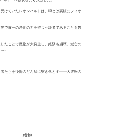
ハルト**へ彼女を売り飛ばした。
ち受けていたレオンハルトは、噂とは裏腹にフィオ
世界で唯一の浄化の力を持つ守護者であることを告
失したことで魔物が大発生し、経済も崩壊。滅亡の
……。
た者たちを後悔のどん底に突き落とす――大逆転の
感想