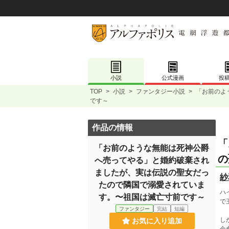
小説
公式漫画
投
TOP
>
小説
>
ファンタジー小説
>
「お前のよ
です～
作品の情報
「
「お前のような無能は死神公爵
の
へ売ってやる」と婚約破棄され
ましたが、実は伝説の聖女だっ
紗
たので隣国で溺愛されていま
ハ
す。〜祖国は滅亡寸前です～
で
ファンタジー
完結
短編
し
お気に入り追加