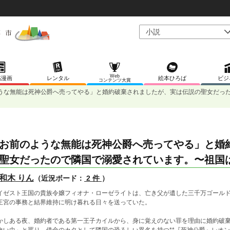
Web
稿漫画
レンタル
絵本ひろば
ビジ
コンテンツ大賞
うな無能は死神公爵へ売ってやる」と婚約破棄されましたが、実は伝説の聖女だっ
お前のような無能は死神公爵へ売ってやる」と婚
聖女だったので隣国で溺愛されています。〜祖国
和木 りん
（近況ボード：
2 件
）
イゼスト王国の貴族令嬢フィオナ・ローゼライトは、亡き父が遺した三千万ゴール
王宮の事務と結界維持に明け暮れる日々を送っていた。
かしある夜、婚約者である第一王子カイルから、身に覚えのない罪を理由に婚約破