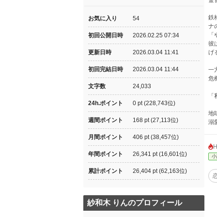
金
鉄
お気に入り
54
ナ
「
初回公開日時
2026.02.25 07:34
彼
更新日時
2026.03.04 11:41
げ
初回完結日時
2026.03.04 11:44
一
危
文字数
24,033
「
24h.ポイント
0 pt (228,743位)
地
週間ポイント
168 pt (27,113位)
溺
月間ポイント
406 pt (38,457位)
年間ポイント
26,341 pt (16,601位)
小
累計ポイント
26,404 pt (62,163位)
紗和木 りんのプロフィール