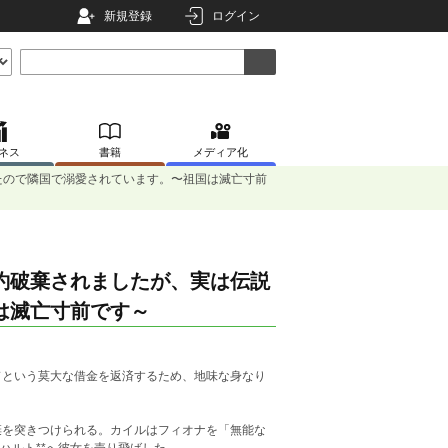
新規登録
ログイン
ネス
書籍
メディア化
たので隣国で溺愛されています。〜祖国は滅亡寸前
約破棄されましたが、実は伝説
は滅亡寸前です～
ドという莫大な借金を返済するため、地味な身なり
棄を突きつけられる。カイルはフィオナを「無能な