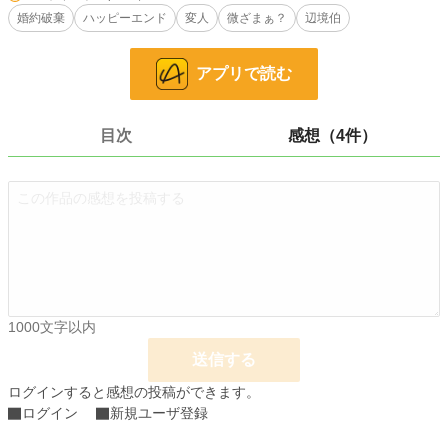
小説
26,442 位 / 228,874 件
婚約破棄
ハッピーエンド
変人
微ざまぁ？
辺境伯
恋愛
11,467 位 / 66,382 件
お気に入り
233
アプリで読む
24h.ポイント
21 pt
目次
感想（4件）
文字数
6,658
更新日時
2022.03.23 17:00
初回公開日時
2022.02.07 14:30
初回完結日時
2022.02.07 17:02
週間ポイント
119 pt (31,906 位)
月間ポイント
392 pt (39,023 位)
1000文字以内
年間ポイント
7,830 pt (36,250 位)
送信する
累計ポイント
112,362 pt (28,417 位)
ログインすると感想の投稿ができます。
ログイン
新規ユーザ登録