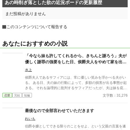
あの時削ぎ落とした欲の近況ボードの更新履歴
まだ投稿がありません
このコンテンツについて報告する
あなたにおすすめの小説
「今なら妹も許してくれるから、きちんと謝ろう」夫が
優しく謝罪の強要をした日、侯爵夫人をやめて家を出ま
した～デラミネーションによる夫の終焉～
水上
侯爵夫人であるサフィアには、常に優しい笑みを浮かべる夫がい
る。 ある日、夫の妹の行動によって、多額の損害が出る事態が起
きる。 それを論理的に批判するサフィアだったが、夫は妹を庇
い、さらに……。 「今なら妹も許してくれるから、きちんと謝ろ
文字数：31,276
恋愛
完結
短編
う」 あろうことか、夫は諭すような優しい笑みを浮かべ、サフィ
アに謝罪の強要をした。 その瞬間、彼女はすべてを悟った。 「あ
なたのその優しさや気遣いは、私にとっては劇薬でしかありませ
最後なので全部言わせていただきます
ん」 その日、サフィアは侯爵夫人をやめて家を出た。 さらにその
れいも
後、あることがきっかけで、夫の笑顔の仮面が剥がれ落ち始
め……。
伯爵令嬢としてできる限りのことをせよ、という父親の言葉を遂