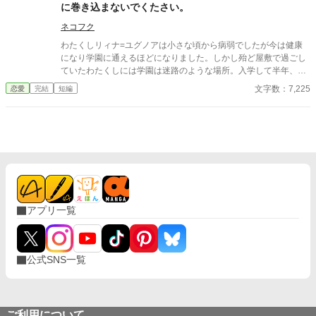
家の襲撃に遭い、スノーは命を落とす寸前、自身の命と引き換え
に巻き込まないでくたさい。
に広域回復魔法で多くの命を救う。 これでスノーの、人生は終
わりのはずだった。 だが次に目を覚ますと、スノーは三年前の
ネコフク
結婚式当日に戻っていた。何度死んでも、何度拒絶しても、結婚
わたくしリィナ=ユグノアは小さな頃から病弱でしたが今は健康
式の誓いの瞬間へと戻される。 番から逃れようと、スノーは何
になり学園に通えるほどになりました。しかし殆ど屋敷で過ごし
度も死を選ぶが――。
ていたわたくしには学園は迷路のような場所。入学して半年、未
だに迷子になってしまいます。今日も侍従のハルにニヤニヤされ
文字数：7,225
恋愛
完結
短編
ながら遠回り（迷子）して出た場所では何やら不穏な集団
が・・・ 強制的に修羅場に巻き込まれたリィナがちょっとだけざ
まぁするお話です。そして修羅場とは関係ないトコで婚約者に溺
愛されています。
アプリ一覧
公式SNS一覧
ご利用について