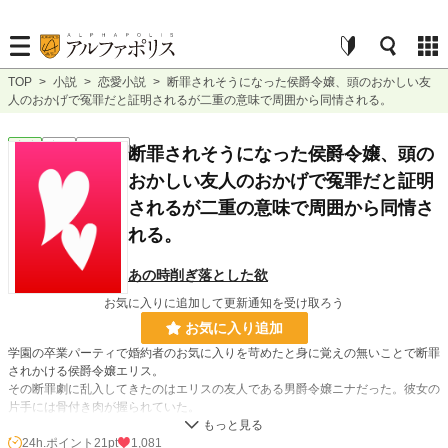
TOP
>
小説
>
恋愛小説
>
断罪されそうになった侯爵令嬢、頭のおかしい友
人のおかげで冤罪だと証明されるが二重の意味で周囲から同情される。
恋愛
完結
ｼｮｰﾄｼｮｰﾄ
断罪されそうになった侯爵令嬢、頭の
おかしい友人のおかげで冤罪だと証明
されるが二重の意味で周囲から同情さ
れる。
あの時削ぎ落とした欲
お気に入りに追加して更新通知を受け取ろう
お気に入り追加
学園の卒業パーティで婚約者のお気に入りを苛めたと身に覚えの無いことで断罪
されかける侯爵令嬢エリス。
その断罪劇に乱入してきたのはエリスの友人である男爵令嬢ニナだった。彼女の
片手には骨付き肉が握られていた。
24h.ポイント
21pt
1,081