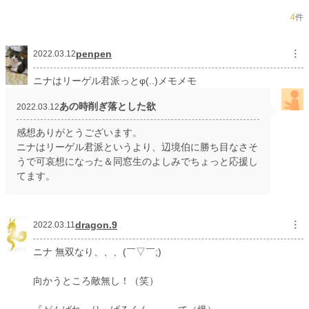
4
件
penpen
︙
2022.03.12
ニナはリーゲル君派っとφ(..)メモメモ
あの時削ぎ落とした欲
2022.03.12
感想ありがとうございます。
ニナはリーゲル君派というより、辺境伯に勝ち目なさそ
うで可哀想になった＆同窓生のよしみでちょっと応援し
てます。
dragon.9
︙
2022.03.11
ニナ 無双なり、、、(￣▽￣;)
向かうところ敵無し！（笑）