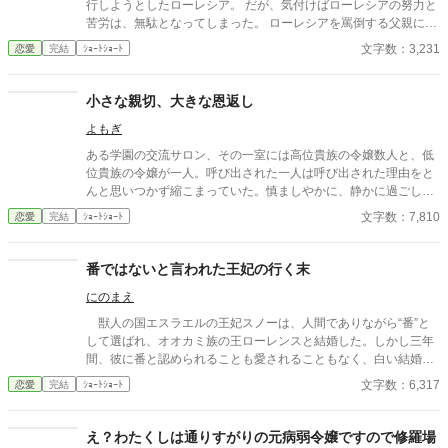
行しようとしたローレシア。 だが、気付けばローレシアの努力と
苦労は、無駄となってしまった。 ローレシアを罵倒する父親に、
ついに彼女は切れた。 そうして父親に、今までの鬱憤をぶちまけ
文字数：3,231
恋愛
完結
ｼｮｰﾄｼｮｰﾄ
るのだった。 ※ざまあ展開はありません。 また、カテゴリー設定
がどれに該当するか分からないため、一番近そうな「恋愛」（婚
約破棄を含むため）にしております。
小さな親切、大きな恩返し
よもぎ
ある学園の交流サロン、その一室には高位貴族の令嬢数人と、低
位貴族の令嬢が一人。呼び出された一人は呼び出された理由をと
んと思いつかず縮こまっていた。慎ましやかに、静かに過ごして
いたはずなのに、どこで不興を買ったのか――内心で頭を抱える
文字数：7,810
恋愛
完結
ｼｮｰﾄｼｮｰﾄ
彼女に、令嬢たちは優しく話しかけるのだった。
番ではないと言われた王妃の行く末
にのまえ
獣人の国エスラエルの王妃スノーは、人間でありながら“番”と
して選ばれ、オオカミ族の王ローレンスと結婚した。しかし三年
間、彼に番と認められることも愛されることもなく、白い結婚の
まま冷遇され続ける。 それでも王妃として国に尽くしてきたス
文字数：6,317
恋愛
完結
ｼｮｰﾄｼｮｰﾄ
ノーだったが、ある日、ローレンスが別の令嬢レイアーを懐妊さ
せ、側妃として迎えると知る。ついに心が折れたスノーは離縁を
決意し、国を去ろうとする。 しかしその道中、レイアー嬢の実
え？わたくしは通りすがりの元病弱令嬢ですので修羅場