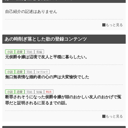
自己紹介の記述はありません
もっと見る
あの時削ぎ落とした欲の登録コンテンツ
小説
恋愛
完結
長編
元侯爵令嬢は辺境で友人と平穏に暮らしたい。
小説
恋愛
完結
ｼｮｰﾄｼｮｰﾄ
無口無表情な婚約者の心の声は大変愉快でした
小説
恋愛
完結
短編
R15
断罪されそうになった侯爵令嬢が頭のおかしい友人のおかげで冤
罪だと証明されるに至るまでの話。
もっと見る