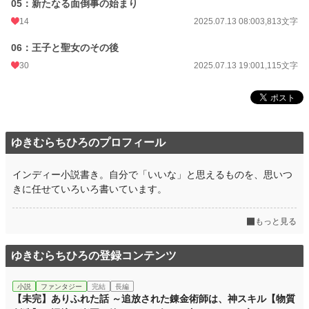
05：新たなる面倒事の始まり
※「小説家になろう」、「カクヨム」、「アルファポリス」に同内容のものを投
稿しています。
14
2025.07.13 08:00
3,813文字
06：王子と聖女のその後
30
2025.07.13 19:00
1,115文字
20250715：婚約者候補について他、整合性を合わせる修正をしました。
小説
228,890 位 / 228,890 件
ファンタジー
53,342 位 / 53,342 件
ゆきむらちひろのプロフィール
お気に入り
26
24h.ポイント
0 pt
インディー小説書き。自分で「いいな」と思えるものを、思いつ
きに任せていろいろ書いています。
文字数
26,802
更新日時
2025.07.13 19:00
もっと見る
初回公開日時
2025.07.11 08:00
ゆきむらちひろの登録コンテンツ
初回完結日時
2025.07.13 20:26
小説
ファンタジー
完結
長編
週間ポイント
7 pt (78,785 位)
【未完】ありふれた話 ～追放された錬金術師は、神スキル【物質