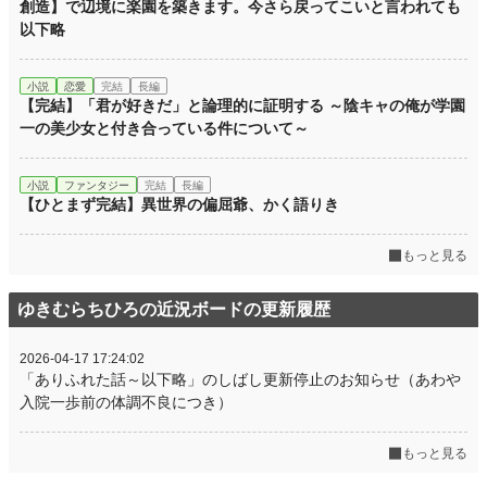
創造】で辺境に楽園を築きます。今さら戻ってこいと言われても
月間ポイント
70 pt (73,336 位)
以下略
年間ポイント
7,031 pt (38,477 位)
累計ポイント
11,368 pt (91,763 位)
小説
恋愛
完結
長編
【完結】「君が好きだ」と論理的に証明する ～陰キャの俺が学園
一の美少女と付き合っている件について～
小説
ファンタジー
完結
長編
【ひとまず完結】異世界の偏屈爺、かく語りき
もっと見る
ゆきむらちひろの近況ボードの更新履歴
2026-04-17 17:24:02
「ありふれた話～以下略」のしばし更新停止のお知らせ（あわや
入院一歩前の体調不良につき）
もっと見る