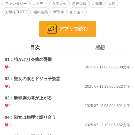
■あらすじ
ファンタジー
コメディ
女主人公
悪役令嬢
お転婆
天然
ベルンシュタイン公爵家が誇る令嬢・レティシア。
お嬢様TUEEE
婚約破棄
断罪劇
ざまぁ？
その完璧な淑女ぶりは社交界の華と謳われている。
だがその実態は、
幼少期に武門の血が騒ぎすぎて屋敷の庭で熊を絞めかけたこともある、
アプリで読む
超弩級のお転婆娘。
面倒事を避けるため、完璧な淑女の仮面（猫）を被って過ごす日々だ。
そんな彼女は、王太子アルフォンスの婚約者候補のひとり。
目次
感想
しかし王太子は最近、聖女として見出された男爵令嬢イザベラに夢中だった。
レティシアを恋の邪魔者と見なしたイザベラは、
01：猫かぶり令嬢の憂鬱
彼女を稀代の悪役令嬢に仕立て上げるべく涙と嘘で周囲を味方につけていく。
7
2025.07.11 08:00
5,509文字
そして迎えた卒業記念パーティ。
王太子は声高にレティシアの「罪」を断じ、婚約破棄を宣言。
02：聖女の涙とドジっ子疑惑
騎士たちに命じて彼女を捕縛させようとする。
2
2025.07.11 19:00
5,922文字
「え、捕まるんですか？……それは、ちょっと面倒ですわね」
03：断罪劇の幕が上がる
次の瞬間、レティシアの猫は剥がれ落ちた。
2
2025.07.12 08:00
4,891文字
彼女は襲いかかる屈強な騎士たちを、
優雅かつ圧倒的な無手格闘術でなぎ倒していく！
04：淑女は物理で語り合う
22
2025.07.12 19:00
5,552文字
※全6話、テキスト数は約26000字。