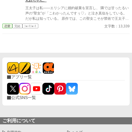
丸顔ちゃん。
王太子は私――エリシアに婚約破棄を宣言し、 隣では甘ったるい
声の“聖女”が「こわかったんですぅ♡」と泣き真似をしている。
だが私は知っている。 原作では、この聖女こそが禁術で王太子の
魔力を吸い取り、 私に冤罪を着せて処刑へ追い込んだ張本人だ。
文字数：13,339
恋愛
完結
ｼｮｰﾄｼｮｰﾄ
優しい家族を守るためにも、同じ結末は絶対に許さない。 私は転
生者としての知識を武器に、 聖女の嘘と禁術の証拠を次々に暴
き、 王太子の依存と愚かさを白日の下に晒す。 「婚約は……こち
らから願い下げです」 土下座する王太子も、泣き叫ぶ聖女も、も
う関係ない。 私は新しい未来を選ぶ。
アプリ一覧
公式SNS一覧
ご利用について