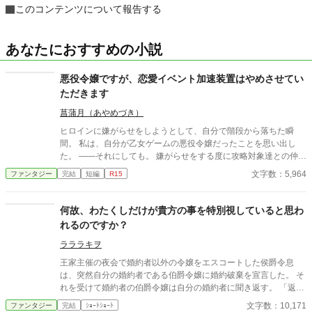
このコンテンツについて報告する
あなたにおすすめの小説
悪役令嬢ですが、恋愛イベント加速装置はやめさせてい
ただきます
菖蒲月（あやめづき）
ヒロインに嫌がらせをしようとして、自分で階段から落ちた瞬
間。 私は、自分が乙女ゲームの悪役令嬢だったことを思い出し
た。 ――それにしても。 嫌がらせをする度に攻略対象達との仲が
深まるなんて、こちら完全に“恋愛イベント加速装置”では？ そん
文字数：5,964
ファンタジー
完結
短編
R15
な気持ちの悪い役回りは御免だ。 そうして悪役令嬢をやめた結
果、何故か周囲の様子が変わり始めて――。 ※「小説家になろ
う」でも投稿しています。
何故、わたくしだけが貴方の事を特別視していると思わ
れるのですか？
ラララキヲ
王家主催の夜会で婚約者以外の令嬢をエスコートした侯爵令息
は、突然自分の婚約者である伯爵令嬢に婚約破棄を宣言した。 そ
れを受けて婚約者の伯爵令嬢は自分の婚約者に聞き返す。 「返
事……ですか？わたくしは何を言えばいいのでしょうか？」 侯爵
文字数：10,171
ファンタジー
完結
ｼｮｰﾄｼｮｰﾄ