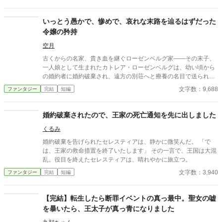
令息の胸に抱かれる子爵令嬢も一緒になって婚約破棄を告げられ
た令嬢を責め立てる。しかし伯爵令嬢は首を傾げて問返す。 「何
故わたくしが嫉妬すると思われるのですか？」 ※この世界の貴族
いっとう愚かで、惨めで、哀れな末路を辿るはずだった
は『完全なピラミッド型』だと思って下さい…… ◇テンプレ婚約
令嬢の矜持
破棄モノ。 ◇ふんわり世界観。ゆるふわ設定。 ◇なろうにも上げ
ています。 〔2026/02・大幅加筆修正〕
空月
古くからの名家、貴き血を継ぐローゼンベルグ家――その末子、
一人娘として生まれたカトレア・ローゼンベルグは、幼い頃から
の婚約者に婚約破棄され、遠方の別荘へと療養の名目で送られ
た。 その道中に惨めに死ぬはずだった未来を、突然現れた『バ
文字数：9,688
ファンタジー
完結
短編
グ』によって回避して、ただの『カトレア』として生きていく
話。 ※悪役令嬢で婚約破棄物ですが、ざまぁもスッキリもありま
せん。 ※以前投稿していた「いっとう愚かで惨めで哀れだった令
婚約破棄されたので、王家の死亡通知を先に出しました
嬢の果て」改稿版です。文章量が1.5倍くらいに増えています。
くるみ
婚約破棄を告げられたセレスティアは、静かに微笑んだ。 「で
は、王家の救命措置を終了いたします」 その一言で、王国は大混
乱。役目を終えたセレスティアは、晴れやかに旅立つ。
文字数：3,940
ファンタジー
完結
短編
【完結】転生したら断罪イベントの真っ最中。聖女の嘘
を暴いたら、王太子が真っ青になりました