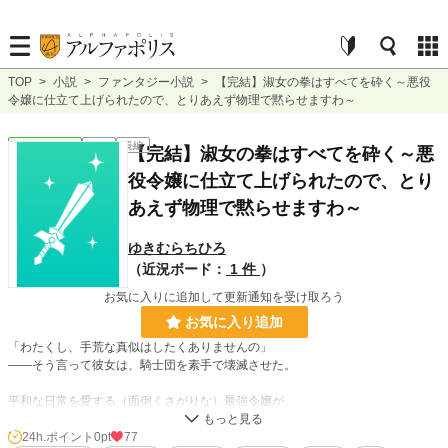
TOP
>
小説
>
ファンタジー小説
>
【完結】淑女の拳はすべてを砕く～悪役
令嬢に仕立て上げられたので、とりあえず物理で黙らせますわ～
ファンタジー
完結
長編
【完結】淑女の拳はすべてを砕く～悪
役令嬢に仕立て上げられたので、とり
あえず物理で黙らせますわ～
ゆきむらちひろ
（近況ボード：
1 件
）
お気に入りに追加して更新通知を受け取ろう
お気に入り追加
「わたくし、手荒な真似はしたくありませんの」
――そう言って彼女は、騎士団を素手で壊滅させた。
平和な日常を愛する（面倒くさがりな）最強令嬢が、
理不尽な断罪劇を物理で粉砕する痛快アクションコメディ。
24h.ポイント
0pt
77