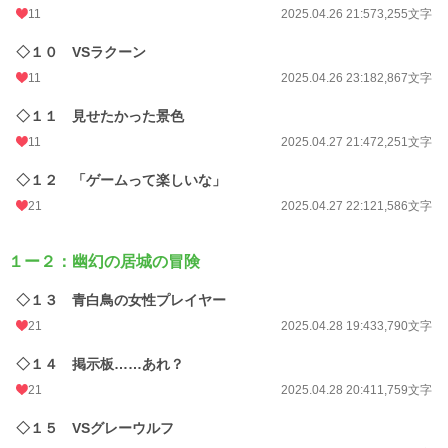
11
2025.04.26 21:57
3,255文字
週間ポイント
512 pt (14,178 位)
◇１０ VSラクーン
月間ポイント
2,767 pt (12,912 位)
11
2025.04.26 23:18
2,867文字
年間ポイント
43,819 pt (11,529 位)
◇１１ 見せたかった景色
累計ポイント
80,629 pt (34,419 位)
11
2025.04.27 21:47
2,251文字
◇１２ 「ゲームって楽しいな」
21
2025.04.27 22:12
1,586文字
１ー２：幽幻の居城の冒険
◇１３ 青白鳥の女性プレイヤー
21
2025.04.28 19:43
3,790文字
◇１４ 掲示板……あれ？
21
2025.04.28 20:41
1,759文字
◇１５ VSグレーウルフ