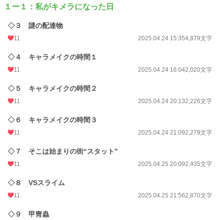
言うか、欲しいです（貪欲に）。少しでも面白いと思っていただけたら嬉しいの
１ー１：私がキメラになった日
で、よろしくお願いです。
◇３ 謎の配達物
小説家になろう様でも更新中（こっちの方が最新）もちろんかくよむでも。
本作はリメイクの位置付けです。（内容は寄せてますが、設定・キャラ・展開な
11
2025.04.24 15:35
4,879文字
どが随時変わり、パラレルになっています）
◇４ キャラメイクの時間１
AIに聞いてみました。
11
2025.04.24 16:04
2,020文字
SFだと硬い印象になるらしい。
そこでファンタジーにしてみましたが、日常的な雰囲気を楽しんでくれると嬉し
◇５ キャラメイクの時間２
いです。
11
2025.04.24 20:13
2,226文字
小説
6,935 位 / 229,002 件
◇６ キャラメイクの時間３
ファンタジー
1,333 位 / 53,355 件
11
2025.04.24 21:09
2,279文字
お気に入り
37
◇７ そこは始まりの街“スタット”
24h.ポイント
207 pt
11
2025.04.25 20:09
2,435文字
文字数
707,841
◇８ VSスライム
更新日時
11
2026.08.09 22:30
2025.04.25 21:56
2,870文字
初回公開日時
2025.04.23 15:58
◇９ 甲冑蟲