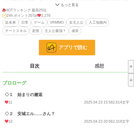
ものだった！？
HOTランキング 最高25位
24h.ポイント
207pt
2,276
あらすじ。立花明輝はある夜、公園で桜の写真を撮っていた謎の女性、安城エ
近未来
日常
ゲーム
VRMMO
女主人公
人工知能AI
ル……とぶつかってしまい、何故かそのお礼にと、最新式のVRドライブと人気
チートスキル
友情
主人公最強？
成長
沸騰中VRゲーム、Creatures Unionを手に入れる。
VRゲームなんて遊んだことのない明輝は試しにゲームをプレイすると、あまり
のリアリティと自由な楽しさに目をキラリとさせる。
アプリで読む
しかし明輝はまだ気が付いていなかった。キャラメイクで明輝が手にした二つの
強力スキルの実態と運命に……なんてことはさておき置いといて、行くぞ、リン
グ・ゴー！ なんちゃって。
目次
感想
※本作はカクヨム様・アルファポリス様にして投稿中の『VRMMOのキメラさ
ん〜雑魚種族を選んだ私だけど、固有スキルが「倒したモンスターの能力を奪
プロローグ
う」だったのでいつの間にか最強に！？』を再構成した作品です。是非、元とな
った作品も拝読してくれると嬉しいです。
◇１ 始まりの邂逅
→ https://www.alphapolis.co.jp/novel/513994755/913653757
11
2025.04.23 15:58
2,614文字
投稿は数日置きになります。
◇２ 安城エル……さん？
もしかしたら、隔日。基本的には水・金・日を目標に投稿します。
10
2025.04.23 20:56
2,319文字
ブックマーク登録・感想・★をたくさんつけてくれると大変励みになります。と