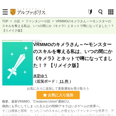
TOP
>
小説
>
ファンタジー小説
>
VRMMOのキメラさん～〜モンスターの
スキルを奪える私は、いつの間にか《キメラ》とネットで噂になってました！？
【リメイク版】
ファンタジー
連載中
長編
VRMMOのキメラさん～〜モンスター
のスキルを奪える私は、いつの間にか
《キメラ》とネットで噂になってまし
た！？ 【リメイク版】
水定ゆう
（近況ボード：
11 件
）
お気に入りに追加して更新通知を受け取ろう
お気に入り追加
概要。最新VRMMO、“Creatures Union”通称CU。
偶然にも手にしてしまった主人公の明輝/アキラはいざゲームの世界へ。
そこは種族と固有、たった二つのスキルしか使えないファンタジーな世界で。ア
キラの固有スキルは、【キメラハント】：倒したモンスターの能力を確率で奪う