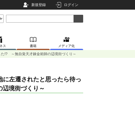
新規登録
ログイン
ネス
書籍
メディア化
た!? ～無自覚天才錬金術師の辺境街づくり～
地に左遷されたと思ったら待っ
の辺境街づくり～