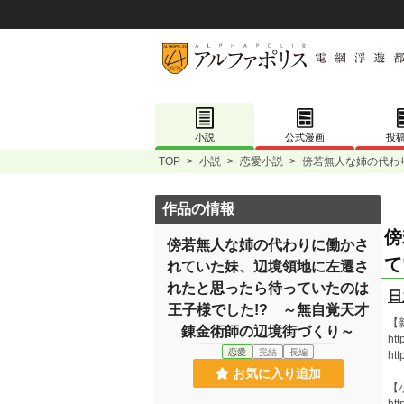
小説
公式漫画
投
TOP
>
小説
>
恋愛小説
>
傍若無人な姉の代わ
作品の情報
傍
傍若無人な姉の代わりに働かさ
て
れていた妹、辺境領地に左遷さ
れたと思ったら待っていたのは
日
王子様でした!? ～無自覚天才
【
錬金術師の辺境街づくり～
htt
恋愛
完結
長編
htt
お気に入り追加
【