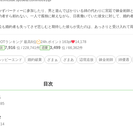
ps://ncode.syosetu.com/n0091ip/
かずパーティーに参加したり、男と遊んでばかりいる姉の代わりに宮廷で錬金術師
約者すら頼れない。一人で孤独に耐えながら、日夜働いていた彼女に対して、婚約
。
位も婚約者も失ってさぞ悲しむと期待した彼らが見たのは、あっさりと受け入れて
HOTランキング 最高6位
24h.ポイント
163pt
14,178
7,916
3,499
位 / 228,741件
位 / 66,362件
説
恋愛
ハッピーエンド
婚約破棄
ざまぁ
ざまあ
辺境追放
錬金術師
姉優遇
目次
1
185
2
214