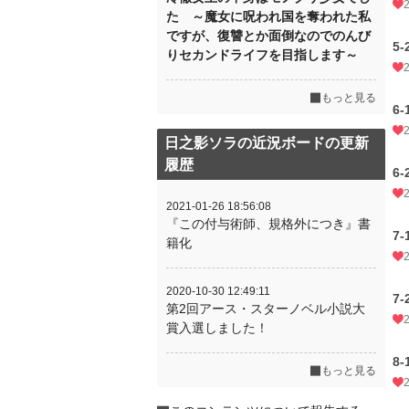
た ～魔女に呪われ国を奪われた私
ですが、復讐とか面倒なのでのんび
5-
りセカンドライフを目指します～
もっと見る
6-
日之影ソラの近況ボードの更新
履歴
6-
2021-01-26 18:56:08
『この付与術師、規格外につき』書
7-
籍化
2020-10-30 12:49:11
7-
第2回アース・スターノベル小説大
賞入選しました！
8-
もっと見る