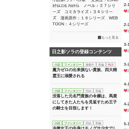
2-
ｶｸﾖﾑｺﾝ6 /ｷﾙﾀｲﾑ ノベル：２７シリ
ーズ コミカライズ：３４シリー
ズ 漫画原作：１６シリーズ WEB
TOON：４シリーズ
2-
もっと見る
3-
日之影ソラの登録コンテンツ
3-
小説
ファンタジー
連載中
長編
R15
魔力ゼロの出来損ない貴族、四大精
霊王に溺愛される
4-
小説
ファンタジー
完結
長編
没落した元名門貴族の令嬢は、馬鹿
にしてきた人たちを見返すため王子
4-
の騎士を目指します！
小説
ファンタジー
完結
長編
5-
冷徹女王の中身はモノグサ少女でし