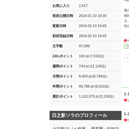
htt
お気に入り
2,417
働
婚
初回公開日時
2024.01.10 19:30
る
更新日時
2024.02.10 19:45
地
初回完結日時
2024.02.10 19:45
文字数
97,099
小
24h.ポイント
163 pt (7,916位)
週間ポイント
743 pt (11,126位)
月間ポイント
6,403 pt (6,768位)
年間ポイント
60,786 pt (9,010位)
1-
累計ポイント
1,132,375 pt (5,130位)
1-
日之影ソラのプロフィール
小説家/ラノベ作家 受賞歴：ESN2/