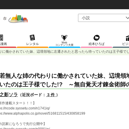
Web
稿漫画
レンタル
絵本ひろば
ビジ
コンテンツ大賞
りに働かされていた妹、辺境領地に左遷されたと思ったら待っていたのは王子様でし
若無人な姉の代わりに働かされていた妹、辺境領
いたのは王子様でした!? ～無自覚天才錬金術師
之影ソラ
（近況ボード：
3 件
）
新作連載スタート！！】
ps://ncode.syosetu.com/n1741iq/
ps://www.alphapolis.co.jp/novel/516811515/430858199
小説家になろうで先行公開中】