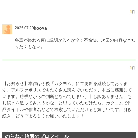
累計ポイント
80,693 pt (34,399 位)
1
件
kooya
︙
2025.07.29
各章が終わる度に説明が入るが全く不愉快、次回の内容など知
りたくもない。
1
件
【お知らせ】本作は今後「カクヨム」にて更新を継続しておりま
す。アルファポリスでもたくさん読んでいただき、本当に感謝して
います。勝手ながらの判断となってしまい、申し訳ありません。も
し続きを追ってみようかな、と思っていただけたら、カクヨムで作
品タイトルや作者名などで検索していただけると嬉しいです。引き
続き、どうぞよろしくお願いいたします！
のらねこ吟醸のプロフィール