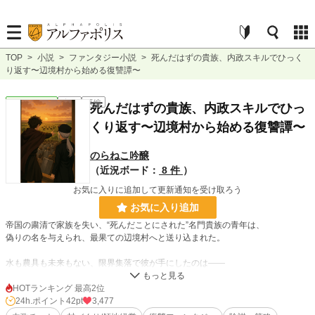
TOP
>
小説
>
ファンタジー小説
>
死んだはずの貴族、内政スキルでひっく
り返す〜辺境村から始める復讐譚〜
ファンタジー
完結
長編
死んだはずの貴族、内政スキルでひっ
くり返す〜辺境村から始める復讐譚〜
のらねこ吟醸
（近況ボード：
8 件
）
お気に入りに追加して更新通知を受け取ろう
お気に入り追加
帝国の粛清で家族を失い、“死んだことにされた”名門貴族の青年は、
偽りの名を与えられ、最果ての辺境村へと送り込まれた。
水も農具も未来もない、限界集落で彼が手にしたのは――
古代遺跡の力と、“俺にだけ見える内政スキル”。
HOTランキング 最高2位
村を立て直し、仲間と絆を築きながら、
24h.ポイント
42pt
3,477
やがて帝国の陰謀に迫り、家を滅ぼした仇と対峙する。