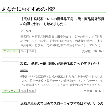
あなたにおすすめの小説
【完結】発明家アレンの異世界工房 ～元・商品開発部員
の知識で村おこし始めました～
シマセイ
過労死した元商品開発部員の田中浩介は、女神の計らいで異世界
の少年アレンに転生。 前世の知識と物作りの才能を活かし、村の
道具を次々と改良。 その発明は村の生活を豊かにし、アレンは周
囲の信頼と期待を集め始める。
文字数：265,091
ファンタジー
完結
長編
攻略. 解析. 分離. 制作. が出来る鑑定って何ですか？
mabu
平民レベルの鑑定持ちと婚約破棄されたらスキルがチート化しま
した。 乙ゲー攻略？製産チートの成り上がり？いくらチートでも
ソレは無理なんじゃないでしょうか？ 前世の記憶とかまで分かる
って神スキルですか？
文字数：83,631
ファンタジー
完結
短編
追放されたので田舎でスローライフするはずが、いつの