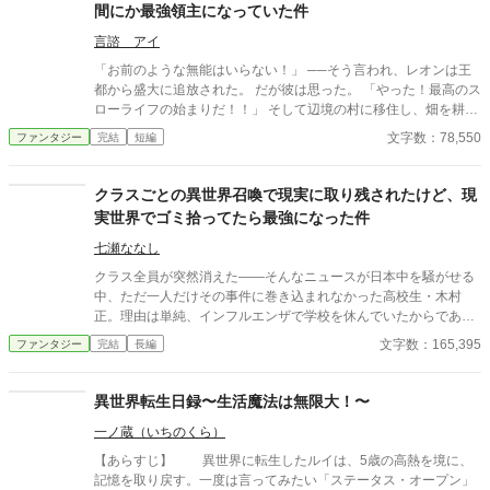
間にか最強領主になっていた件
言諮 アイ
「お前のような無能はいらない！」 ──そう言われ、レオンは王
都から盛大に追放された。 だが彼は思った。 「やった！最高のス
ローライフの始まりだ！！」 そして辺境の村に移住し、畑を耕
し、温泉を掘り当て、牧場を開き、ついでに商売を始めたら……
文字数：78,550
ファンタジー
完結
短編
気づけば村が巨大都市になっていた。 農業改革を進めたら周囲の
貴族が土下座し、交易を始めたら王国経済をぶっ壊し、温泉を作
ったら各国の王族が観光に押し寄せる。 「俺はただ、のんびり暮
クラスごとの異世界召喚で現実に取り残されたけど、現
らしたいだけなんだが……？」 一方、レオンを追放した王国は、
実世界でゴミ拾ってたら最強になった件
バカ王のせいで経済崩壊＆敵国に占領寸前！ 慌てて「レオン様、
助けてください！！」と泣きついてくるが…… 「ん？ ちょっと待
七瀬ななし
て。俺に無能って言ったの、どこのどいつだっけ？」 もはや世界
クラス全員が突然消えた――そんなニュースが日本中を騒がせる
最強の領主となったレオンは、 「好き勝手やった報い？ しらん
中、ただ一人だけその事件に巻き込まれなかった高校生・木村
な」と華麗にスルーし、 今日ものんびり温泉につかるのだった。
正。理由は単純、インフルエンザで学校を休んでいたからであ
ついでに「真の愛」まで手に入れて、レオンの楽園ライフは続く
る。気づけば教室は空っぽ、親友の田中勇気もいない。どうやら
文字数：165,395
ファンタジー
完結
長編
──！
クラスごと異世界に召喚されたらしい……って、いやいやそんな
わけある？と思いつつも、自分の目の前にはしっかりと「ステー
タス画面」が出現。どうやら自分にも何かしらの“力”は与えられ
異世界転生日録〜生活魔法は無限大！〜
ているようだ。 ただしそのスキルが微妙すぎる。《翻訳》と《ク
一ノ蔵（いちのくら）
リーンアップ》。いや、地味すぎない？と思いながらも試してみ
ると、なんとゴミを拾うだけでレベルが上がることが判明。しか
【あらすじ】 異世界に転生したルイは、5歳の高熱を境に、
も不法投棄されたゴミは経験値がバカ高い。これは……やばい。
記憶を取り戻す。一度は言ってみたい「ステータス・オープン」