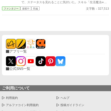
誰にもバレずに最強になれるやつでは？ こうして正は、毎朝こっ
で、ステータスを見れることに気付いた。スキル「生活魔法∞
そりゴミ拾いをしながらレベルアップするという謎の生活をスタ
（無限大）」を発見。その意味を知るルイは、仄かに期待を抱い
文字数：327,513
ファンタジー
連載中
長編
ート。すると、体育祭でちょっと走っただけで高校記録寸前、野
た。 それと同時に、今世の出自である農家の四男は、長男大事
球の助っ人では球速160kmを叩き出すなど、気づけばとんでもな
な両親の態度に、未来はないと確信。 家族に隠れて、ステータ
いスペックに。周囲からは注目されまくるが、本人はあくまで
スにあったスキルの一つ「鑑定」を使い、村のお婆（薬師）相手
「目立たない」を貫こうとする。 一方で、異世界に行ったクラス
に、金策を開始。 十歳の時に行われたスキル鑑定の結果を父に
メイトたちはどうなっているのか？ なぜ自分だけが残されたの
伝えたが、農家向きのスキルではなかったルイは「家の役には立
か？ 現実でコツコツ強くなる“裏ルート主人公”がなんと生きよう
たない」と判断され、早々に家を追い出される。 だが、追放
とする物語（のはず） 疲れている人が頭を使わないで読める作
ありがとう！とばかりに、生活魔法を知るべく、図書館がある街
品です。ちなみに読むとIQが少し下がります。 ＊完結しました
を目指すことにしたルイ。 最初に訪れた街・ゼントで、冒険者
長い間のご声援とご支援、ありがとうございました ＊ちょっとだ
登録を済ませる。だがそのギルドの資料室で、前世の文字である
け第二部を付け足しました。第三部までお休みします。
アプリ一覧
漢字が、この世界の魔法文字だという事実を知ることになる。
この世界の魔法文字を試したルイは、魔法文字の奥深さに気づい
てしまった。バレないように慎重に……と行動しているつもりの
ルイだが、そんな彼に奇妙な称号が増えて行く。 そして、冒険
公式SNS一覧
者ギルドのギルドマスターや、魔法具師のバレンと共に過ごすう
ちに、バレンのお師匠様の危機を知る。 そして彼に会いにいく
ことになったが、その目的地が、図書館がある魔法都市アルティ
メットだった。 旅の道中もさることながら、魔法都市について
も、色々な人に巻き込まれる運命にあるルイだったが……それを
ご利用について
知るのは、まだ先である。 ☆見切り発車のため、後日変更・追記
する場合があります。不定期更新。 ☆カクヨム様(吉野 ひな)で
利用規約
ヘルプ
も投稿しております。
アルファコイン利用規約
投稿ガイドライン