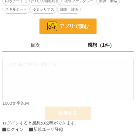
内政チート
村づくり/領地経営
復讐ファンタジー
陰謀・策略
スキルチート
ゆるシリアス
戦略・戦術
辺境から始まる、ちょっぴりほのぼの（？）な村興しと、
静かに進む策略と復讐の物語。
アプリで読む
小説
17,950 位 / 229,002 件
ファンタジー
2,983 位 / 53,355 件
目次
感想（1件）
お気に入り
243
24h.ポイント
42 pt
文字数
113,103
更新日時
2025.07.12 10:36
初回公開日時
2025.06.13 20:10
1000文字以内
初回完結日時
2025.07.20 10:04
送信する
週間ポイント
281 pt (20,363 位)
ログインすると感想の投稿ができます。
月間ポイント
1,033 pt (23,640 位)
ログイン
新規ユーザ登録
年間ポイント
23,947 pt (17,791 位)