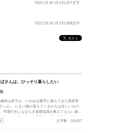
2022.10.18 19:13
1,057文字
2022.10.18 19:13
1,609文字
おばさんは、ひっそり暮らしたい
梅
0歳村山直子は、いわゆる勝手に落ちてきた異世界
。 たまに物が落ちてくるが人は珍しいもの
、牢屋行きにもならず基礎知識を教えてもらい居場
が分かるように、また定期的に国に報告する以外は
文字数：18,607
編
言われた。 さて、生きるには働かなければな
仕方がない、ご飯屋にするか」 栄養士に
なったものの向いてないと思いながら働いていた私