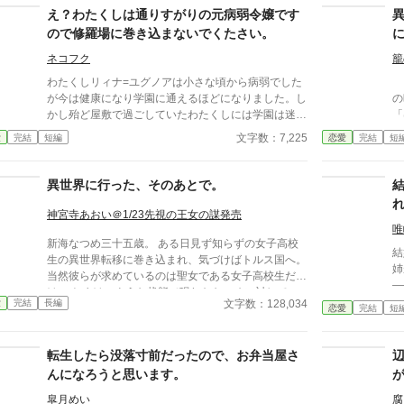
で」と言い切ること。 そして迎えた運命の日。 婚約
え？わたくしは通りすがりの元病弱令嬢です
は
破棄の宣告は完璧に成功し、彼女は王城からの脱出に
そ
ので修羅場に巻き込まないでくたさい。
成功する。 だがそれは終わりではなかった。 彼女を
直
追う影、崩壊する王国、そして“本当の自由”の行き先
ネコフク
籠
イ
は隣国へ――。 逃走劇の果てに待っていたのは、救
が
わたくしリィナ=ユグノアは小さな頃から病弱でした
日
済か、それとも別の支配か。 「今更探されても、も
が今は健康になり学園に通えるほどになりました。し
の
う遅い」
かし殆ど屋敷で過ごしていたわたくしには学園は迷路
「
のような場所。入学して半年、未だに迷子になってし
の
文字数：7,225
愛
完結
短編
恋愛
完結
短
まいます。今日も侍従のハルにニヤニヤされながら遠
とし
回り（迷子）して出た場所では何やら不穏な集団
成
が・・・ 強制的に修羅場に巻き込まれたリィナがち
妃
異世界に行った、そのあとで。
ょっとだけざまぁするお話です。そして修羅場とは関
ち
係ないトコで婚約者に溺愛されています。
し
神宮寺あおい＠1/23先視の王女の謀発売
で
唯
新海なつめ三十五歳。 ある日見ず知らずの女子高校
言
結
生の異世界転移に巻き込まれ、気づけばトルス国へ。
か
姉
当然彼らが求めているのは聖女である女子高校生だ
—— 私こそが、誰も知ら
け。 おまけのような状態で現れたなつめに対しての
ていた。 世
文字数：128,034
愛
完結
長編
扱いは散々な中、宰相の協力によって職と居場所を手
恋愛
完結
短
て
に入れる。 いたって普通に過ごしていたら、いつの
を迎え
まにか聖女である女子高校生だけでなく王太子や高位
当
転生したら没落寸前だったので、お弁当屋さ
貴族の子息たちがこぞって悩み相談をしにくるよう
に。 『私はカウンセラーでも保健室の先生でもあり
んになろうと思います。
ません！』 そう思いつつも生来のお人好しの性格か
皐月めい
腐