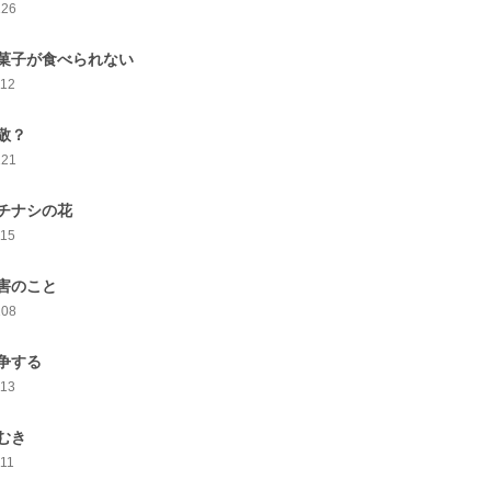
126
菓子が食べられない
112
敬？
121
チナシの花
115
害のこと
108
争する
113
むき
111