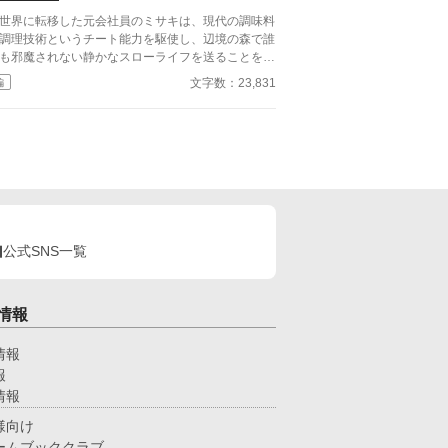
世界に転移した元会社員のミサキは、現代の調味料
調理技術というチート能力を駆使し、辺境の森で誰
も邪魔されない静かなスローライフを送ることを目
していた。 しかし、彼女の作る絶品の料理の香り
文字数：23,831
編
、辺境を守る冷酷な「鉄血」騎士団長ガイウスを引
寄せてしまった。
公式SNS一覧
情報
情報
報
情報
様向け
ームブッククラブ