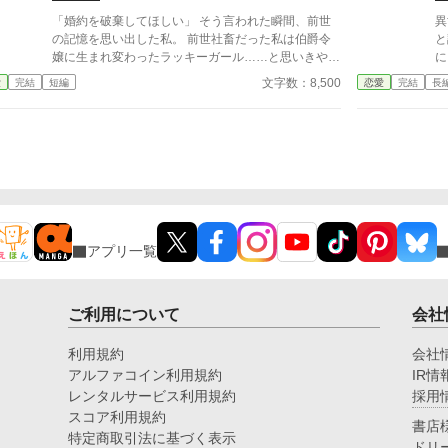
らみんなの悩みごとの相談にのっているうちに、いつ
の間にか年下の美丈夫に好かれるようになる。 そし
「婚約を破棄してほしい」 そう言われた瞬間、前世
異
て、気づけば異世界で求婚されるという本人大混乱の
の記憶を思い出した私。 前世社畜だった私は伯爵令
と
事態に！
嬢に生まれ変わったラッキーガール……と思いきや。
に
父が亡くなり、母は倒れて、我が伯爵家にはとんでも
指
文字数：8,500
愛
完結
短編
恋愛
完結
長
ない借金が残され、一年後には爵位も取り消し、七年
は
婚約していた婚約者から婚約まで破棄された。最悪だ
き
よ。 使用人は解雇し、平民になる準備を始めようと
したのだけれど。 え、塊肉を切るところから料理が
始まるとか正気ですか……？ その上デリバリーとテ
イクアウトがない世界で生きていける自信がないんだ
けど……この国のズボラはどうしてるの……？ あ、
お弁当屋さんを作ればいいんだ！ 能天気な転生令嬢
が、自分の騎士とお弁当屋さんを立ち上げて幸せにな
アプリ一覧
るまでの話です。
ご利用について
会社
利用規約
会社
アルファコイン利用規約
IR情
レンタルサービス利用規約
採用
スコア利用規約
書店
特定商取引法に基づく表示
ドリ