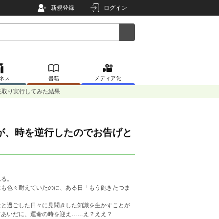
新規登録
ログイン
ネス
書籍
メディア化
先取り実行してみた結果
が、時を逆行したのでお告げと
れる。
にも色々耐えていたのに、ある日「もう飽きたつま
女と過ごした日々に見聞きした知識を生かすことが
すあいだに、運命の時を迎え……え？ええ？