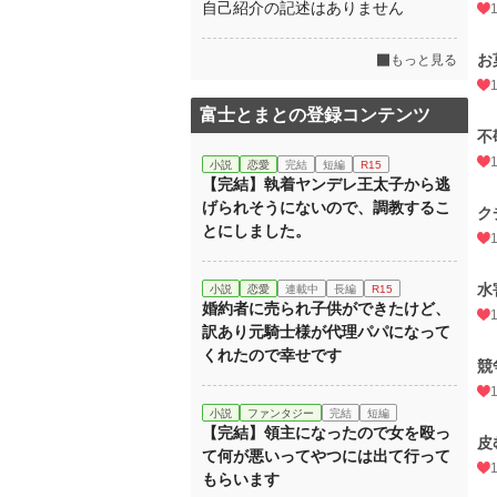
自己紹介の記述はありません
お
もっと見る
富士とまとの登録コンテンツ
不
小説
恋愛
完結
短編
R15
【完結】執着ヤンデレ王太子から逃
げられそうにないので、調教するこ
ク
とにしました。
水
小説
恋愛
連載中
長編
R15
婚約者に売られ子供ができたけど、
訳あり元騎士様が代理パパになって
くれたので幸せです
競
小説
ファンタジー
完結
短編
【完結】領主になったので女を殴っ
皮
て何が悪いってやつには出て行って
もらいます