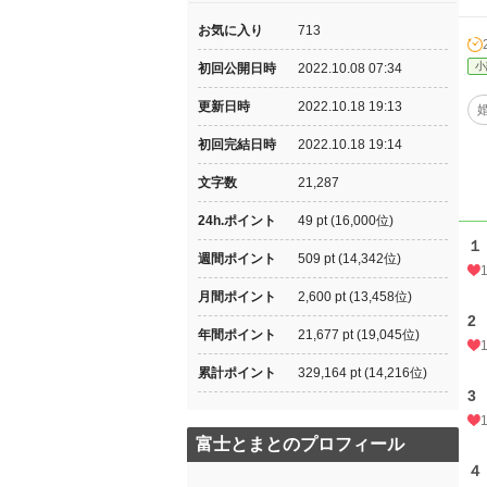
お気に入り
713
小
初回公開日時
2022.10.08 07:34
更新日時
2022.10.18 19:13
初回完結日時
2022.10.18 19:14
文字数
21,287
24h.ポイント
49 pt (16,000位)
１
週間ポイント
509 pt (14,342位)
月間ポイント
2,600 pt (13,458位)
2
年間ポイント
21,677 pt (19,045位)
累計ポイント
329,164 pt (14,216位)
3
富士とまとのプロフィール
４