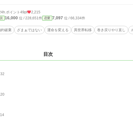
24h.ポイント
49pt
2,215
16,000
7,097
位 / 228,651件
位 / 66,334件
説
恋愛
婚約破棄
ざまぁではない
運命を変える
異世界転移
巻き戻りやり直し
目次
132
120
114