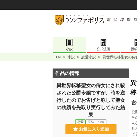
小説
公式漫画
投
TOP
>
小説
>
恋愛小説
>
異世界転移聖女の侍
作品の情報
異
異世界転移聖女の侍女にされ殺
称
された公爵令嬢ですが、時を逆
行したのでお告げと称して聖女
富
の功績を先取り実行してみた結
公
果
そ
恋愛
完結
短編
ん
死
お気に入り追加
で