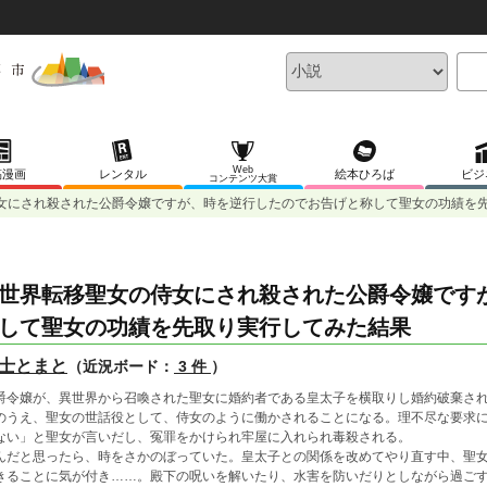
Web
稿漫画
レンタル
絵本ひろば
ビジ
コンテンツ大賞
女にされ殺された公爵令嬢ですが、時を逆行したのでお告げと称して聖女の功績を
世界転移聖女の侍女にされ殺された公爵令嬢です
して聖女の功績を先取り実行してみた結果
士とまと
（近況ボード：
3 件
）
爵令嬢が、異世界から召喚された聖女に婚約者である皇太子を横取りし婚約破棄さ
のうえ、聖女の世話役として、侍女のように働かされることになる。理不尽な要求
ない」と聖女が言いだし、冤罪をかけられ牢屋に入れられ毒殺される。
んだと思ったら、時をさかのぼっていた。皇太子との関係を改めてやり直す中、聖
きることに気が付き……。殿下の呪いを解いたり、水害を防いだりとしながら過ご