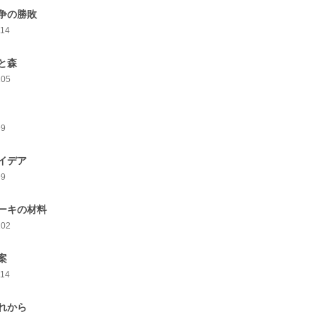
争の勝敗
114
と森
105
99
イデア
99
ーキの材料
102
案
114
れから