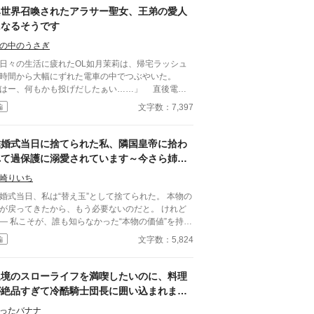
異世界召喚されたアラサー聖女、王弟の愛人
、また生活のために今日もご飯を作る。 「地味に
こそこ人が入ればいいのに困るなぁ」 意欲が低い
になるそうです
子は、今日もまたテンション低く呟いた。 騎士サ
の中のうさぎ
ド追加しました。2023/05/23 番外編を不定期です
始めました。
々の生活に疲れたOL如月茉莉は、帰宅ラッシュ
時間から大幅にずれた電車の中でつぶやいた。
はー、何もかも投げだしたぁい……」 直後電車
座席部分が光輝き、気づけば見知らぬ異世界に聖女
文字数：7,397
編
て召喚されていた。 十六歳の王子と結婚？未
年淫行罪というものがありまして。 王様の側
？三十年間一夫一妻の国で生きてきたので、それも
結婚式当日に捨てられた私、隣国皇帝に拾わ
ょっと……。 聖女の後ろ盾となる大義名分が欲
れて過保護に溺愛されています～今さら姉を
い王家と、王家の一員になるのは荷が勝ちすぎるの
選んだ王子が後悔しても手遅れです～
遠慮したい茉莉。 そんな中、王弟陛下が名案と
崎りいち
わんばかりに声をあげた。 「では、私の愛人はい
婚式当日、私は“替え玉”として捨てられた。 本物の
がでしょう」
が戻ってきたから、もう必要ないのだと。 けれど
なかった“本物の価値”を持っ
界でただ一人、すべてを癒す力。 そし
文字数：5,824
編
、その価値を知るただ一人の人が、皇帝となって私
に来る。 これは、すべてを失った少女が、本
に必要とされる場所へ辿り着く物語。
辺境のスローライフを満喫したいのに、料理
が絶品すぎて冷酷騎士団長に囲い込まれまし
た
ったバナナ