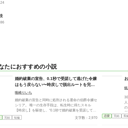
124
後
286
なたにおすすめの小説
婚約破棄の宣告、0.1秒で受諾して逃げた令嬢
はもう戻らない〜時戻しで脱出ルートを完成
蝋
させたので今さら探されても遅い〜
唯崎りいち
3
婚約破棄の宣告と同時に処刑される運命の伯爵令嬢セ
人だった
シリア。 唯一の生存手段は、転生時に得たスキル
の
【時戻し】を駆使し、“0.1秒で婚約破棄を受諾して逃
所
げること”だった。 何度も死に戻りを繰り返し、つい
恋愛
完結
長
自由と
文字数：2,970
愛
完結
短編
に彼女は「最適な逃走ルート」を完成させる。 しか
らない。 「
しその条件はただ一つ――噛まずに「はい、よろこん
は