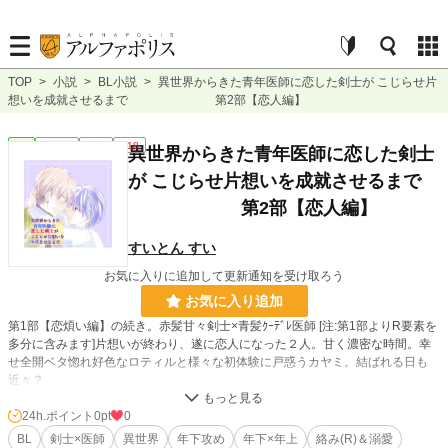
TOP
>
小説
>
BL小説
>
異世界からきた青年医師に恋した剣士が こじらせ片
想いを成就させるまで 第2部【恋人編】
BL
連載中
長編
R18
異世界からきた青年医師に恋した剣士
が こじらせ片想いを成就させるまで
第2部【恋人編】
すいとん すい
お気に入りに追加して更新通知を受け取ろう
お気に入り追加
第1部【恋煩い編】の続き。赤髪甘々剣士×青髪ｸｰﾃﾞﾚ医師 [注:第1部よりR要素を
多分に含みます]片想いが終わり、遂に恋人になった２人。甘く濃密な時間。幸
せ全開ベタ惚れ好色なロティルと様々な初体験に戸惑うカヤミ。結ばれる日も
近々？
謎の白い光と『異次元の旅人』の関係は？
24h.ポイント
0pt
0
BL
剣士×医師
異世界
年下攻め
年下×年上
絡み(R)＆溺愛
小説
228,809 位 / 228,809 件