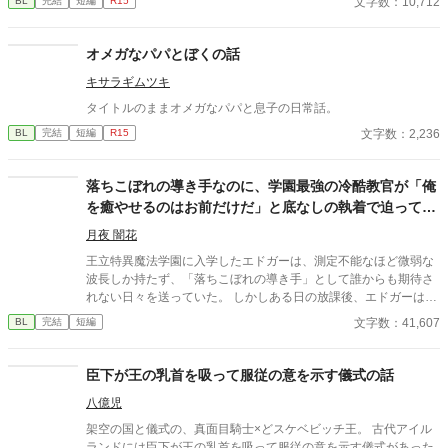
文字数：10,712
BL
完結
短編
R15
しています）
オメガなパパとぼくの話
キサラギムツキ
タイトルのままオメガなパパと息子の日常話。
文字数：2,236
BL
完結
短編
R15
落ちこぼれの導き手なのに、学園最強の冷酷教官が「俺
を癒やせるのはお前だけだ」と底なしの執着で迫ってき
ます
月夜 闇花
王立特異魔法学園に入学したエドガーは、測定不能なほど微弱な
波長しか持たず、「落ちこぼれの導き手」として誰からも期待さ
れない日々を送っていた。 しかしある日の放課後、エドガーは学
園で最も恐れられる最強の戦闘魔術教官、レオン・ヴァレンタイ
文字数：41,607
BL
完結
短編
ンの秘密を知ってしまう。 強大すぎる魔力ゆえに、五感が暴走す
る「過負荷」の激痛に一人で耐え続けていたレオン。エドガーの
底知れぬ静かな波長は、世界で唯一、彼の苦痛を完全に溶かすこ
臣下が王の乳首を吸って服従の意を示す儀式の話
とができるものだった。 「お前は、俺の専属の導き手になるん
八億児
だ」 痛みを癒やしたことで、冷酷なはずの最強教官から底なしの
執着と溺愛を向けられるようになり――！？ 孤独な二人の魂が共
架空の国と儀式の、真面目騎士×どスケベビッチ王。 古代アイル
鳴する、極上の救済と溺愛の学園ファンタジー。 ※センチネルバ
ランドには臣下が王の乳首を吸って服従の意を示す儀式があった