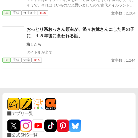
ースをベースにした独自設定（特異覚醒者×導き手）です。
そうで、それはよいものだと思いましたので古代アイルランドと
は特に関係なく王の乳首を吸ってもらいました。
文字数：2,284
BL
完結
ｼｮｰﾄｼｮｰﾄ
R15
おっとり系おっさん領主が、渋々お嫁さんにした男の子
に、１５年後に食われる話。
梅したら
タイトルが全て
文字数：1,244
BL
完結
短編
R15
アプリ一覧
公式SNS一覧