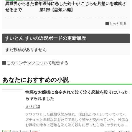
異世界からきた青年医師に恋した剣士が こじらせ片想いを成就さ
せるまで 第1部【恋煩い編】
もっと見る
すいとん すいの近況ボードの更新履歴
まだ投稿がありません
このコンテンツについて報告する
あなたにおすすめの小説
性悪なお嬢様に命令されて泣く泣く恋敵を殺りにいった
らヤられました
まりも13
フワフワとした酩酊状態が薄れ、僕は気がつくとパンパンパン、
ズチュッと卑猥な音をたてて激しく誰かと交わっていた。 性悪な
お嬢様の命令で恋敵を泣く泣く殺りに行ったら逆にヤラれちゃっ
た、ちょっとアホな子の話です。 （ムーンライトノベルにも掲載