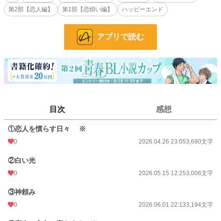
第2部【恋人編】
第1部【恋煩い編】
ハッピーエンド
BL
31,420 位 / 31,420 件
お気に入り
7
アプリで読む
24h.ポイント
0 pt
文字数
13,932
更新日時
2026.06.27 15:10
初回公開日時
2026.04.26 23:05
目次
感想
週間ポイント
0 pt (228,809 位)
①恋人を慣らす日々 ※
月間ポイント
28 pt (93,489 位)
0
2026.04.26 23:05
3,690文字
年間ポイント
1,870 pt (68,876 位)
②白い光
累計ポイント
1,870 pt (168,939 位)
0
2026.05.15 12:25
3,006文字
③神頼み
0
2026.06.01 22:13
3,194文字