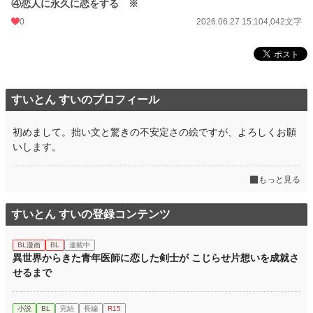
④恋人に永久に恋をする ※
0
2026.06.27 15:10
4,042文字
すいとん すいのプロフィール
初めまして。拙い文と驚きの不安定さの絵ですが、よろしくお願
いします。
もっと見る
すいとん すいの登録コンテンツ
BL漫画
BL
連載中
異世界からきた青年医師に恋した剣士が こじらせ片想いを成就さ
せるまで
小説
BL
完結
長編
R15