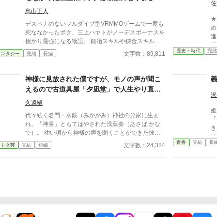
佐
日22時投稿します。
ますので奮ってご参加いただけたらと思います イベ
た。
鳥山正人
ントの有無によらず、ゲーム内(物語内)のシステムな
★
どにご指摘を頂けましたら、運営チームの判断により
デスペナのないフルダイブ型VRMMOゲームで一度も
め
緊急メンテナンスを実施させていただくことも考えて
死ななかったボク、三上ハヤトがノーデスボーナスを
進
います 皆様が楽しんで頂けるゲーム作りに邁進して
授かり最強になる物語。 鍛冶スキルや錬金スキルを
後
いきますので、変わらぬご愛顧をよろしくお願いしま
使っていく、まったり系生産職のお話です。 まった
歴史・時代
完結
堀
文字数：89,811
ァンタジー
完結
長編
すm(*_ _)m 吉日 運営チーム 大変申し訳ありません
り更新でやっていきたいと思っていますので、よろし
一人
が、諸事情により、キリが一応いいということでここ
くお願いします。 「DADAN WEB小説コンテスト」1
後
で再度完結にさせていただきます。
次選考通過しました。
神様に見放された僕ですが、モノの声が聞こ
事与
麗
えるので古道具屋「夕凪堂」で人生やり直し
沢
を
ます
久遠翠
（
姫
し
代々続く名門・水鏡（みかがみ）神社の分家に生ま
「再婚
さ
れ、「神童」ともてはやされた浅葉奏（あさば かな
き
縁
で）。 幼い頃から神様の声を聞くことができた彼
妹、楓
※
は、しかし十八歳の誕生日を境に、その不思議な能力
青春
完結
長
に
文字数：24,384
イト文芸
完結
短編
ト
を失ってしまう。 「出来損ないめ」 才能を失った奏
園
切
に浴びせられたのは、本家の跡継ぎである完璧な兄・
し
で
律（りつ）からの冷たい言葉だった。 家を追い出さ
れ、降りしきる雨の中、都会の片隅で絶望に打ちひし
がれる奏。彼が雨宿りのために駆け込んだのは、忘れ
られたように佇む一軒の古道具屋「夕凪堂（ゆうなぎ
どう）」だった。 そこで彼を待っていたのは、古風
な着物をまとった美しい少女・紬（つむぎ）と、一匹