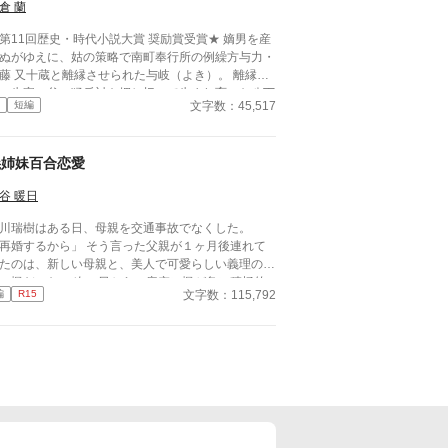
倉 蘭
第11回歴史・時代小説大賞 奨励賞受賞★ 嫡男を産
ぬがゆえに、姑の策略で南町奉行所の例繰方与力・
藤 又十蔵と離縁させられた与岐（よき）。 離縁
、生家の父の猛反対を押し切って生まれ育った八丁
文字数：45,517
短編
の組屋敷を出ると、小伝馬町の仕舞屋に居を定めて
暮らしを始めた。 月日は流れ、姑の思惑どおり
妻が嫡男を産み、婚家に置いてきた娘は二人とも無
義姉妹百合恋愛
力の御家に嫁いだ。 おのれに起こったことは綺
さっぱり水に流した与岐は、今では女だてらに離縁
谷 暖日
望む町家の女房たちの代わりに亭主どもから去り状
三行半）をもぎ取るなどをする「公事師（くじ
川瑞樹はある日、母親を交通事故でなくした。
）」の生業（なりわい）をして生計を立てていた。
するから」 そう言った父親が１ヶ月後連れて
れどもある日突然、与岐の仕舞屋にとっくの昔に離
たのは、新しい母親と、美人で可愛らしい義理の
したはずの元夫・又十蔵が転がり込んできて——
だった。 次の日から、唐突に楓が急に積極的
「今宵は遣らずの雨」「大江戸ロミオ&ジュリエッ
文字数：115,792
編
R15
なる。 それもそのはず、楓にとっての瑞樹は幼稚
」「大江戸シンデレラ」「大江戸の番人 〜吉原髪
の頃の初恋相手だったのだ。 ※他サイトにも掲載
り捕物帖〜」にうっすらと関連したお話ですが単独
ております
お読みいただけます。