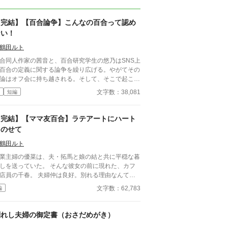
【完結】【百合論争】こんなの百合って認め
ない！
鶴田ルト
合同人作家の茜音と、百合研究学生の悠乃はSNS上
百合の定義に関する論争を繰り広げる。やがてその
論はオフ会に持ち越される。そして、そこで起こっ
とは…！？ 百合に人生を賭けた二人が、ぶつ
文字数：38,081
短編
り合い、話し合い、惹かれ合う。百合とは何か。友
とは。恋愛とは。 すべての百合好きに捧げる、論
系百合コメディ！
【完結】【ママ友百合】ラテアートにハート
をのせて
鶴田ルト
業主婦の優菜は、夫・拓馬と娘の結と共に平穏な暮
しを送っていた。 そんな彼女の前に現れた、カフ
店員の千春。 夫婦仲は良好。別れる理由なんてど
にもない。 それでも――千春との時間は、日常の
文字数：62,783
編
でそっと息を潜め、やがて大きな存在へと変わって
変わったママ友不倫百合ほのぼのガ
ルズラブ物語です。 ハッピーエンドになるのでご
別れし夫婦の御定書（おさだめがき）
心ください。