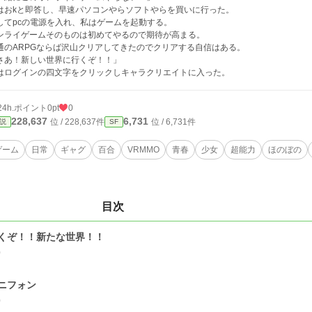
はおkと即答し、早速パソコンやらソフトやらを買いに行った。
してpcの電源を入れ、私はゲームを起動する。
ンライゲームそのものは初めてやるので期待が高まる。
通のARPGならば沢山クリアしてきたのでクリアする自信はある。
さあ！新しい世界に行くぞ！！」
はログインの四文字をクリックしキャラクリエイトに入った。
24h.ポイント
0pt
0
228,637
6,731
位 / 228,637件
位 / 6,731件
説
SF
ゲーム
日常
ギャグ
百合
VRMMO
青春
少女
超能力
ほのぼの
目次
くぞ！！新たな世界！！
0
ニフォン
0