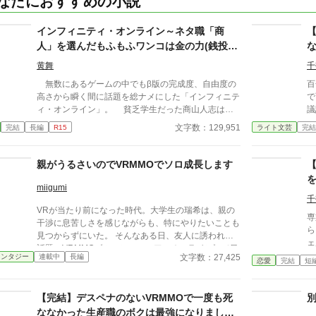
なたにおすすめの小説
インフィニティ・オンライン～ネタ職「商
人」を選んだもふもふワンコは金の力(銭投
げ)で無双する～
黄舞
千
無数にあるゲームの中でもβ版の完成度、自由度の
百
高さから瞬く間に話題を総ナメにした「インフィニテ
で
ィ・オンライン」。 貧乏学生だった商山人志はゲ
議
ームの中だけでも大金持ちになることを夢みてネタ職
たこと
文字数：129,951
完結
長編
R15
ライト文芸
完結
「商人」を選んでしまう。 攻撃スキルはゲーム内
か
通貨を投げつける「銭投げ」だけ。 他の戦闘職の
情
ように強力なスキルや生産職のように戦闘に役立つア
争
親がうるさいのでVRMMOでソロ成長します
イテムや武具を作るスキルも無い。 見た目はせっ
かくゲームだからと選んだもふもふワンコの獣人姿。
miigumi
これもモンスターと間違えられやすいため、PK回
千
VRが当たり前になった時代。大学生の瑞希は、親の
避で選ぶやつは少ない！ そんな中、人志は半ばや
専
干渉に息苦しさを感じながらも、特にやりたいことも
けくそ気味にこう言い放った。 「くそっ！ 完全に
ら
見つからずにいた。 そんなある日、友人に誘われた
騙された！！ もういっその事お前らがバカにした
ェ
話題のVRMMO《ルーンスフィア・オンライン》で目
『商人』で天下取ってやんよ！！ 金の力を思い知
こ
文字数：27,425
ァンタジー
連載中
長編
にしたのは――「あなたが求める自由を」という言
恋愛
完結
短
れ！！」 一度完結させて頂きましたが、勝手ながら2
中
葉。 軽い気持ちでログインしたはずが、気づけば彼
章を始めさせていただきました 毎日更新は難しく、
いく。 ちょっと
女は“ソロ”で世界を駆けることになる。 誰にも縛られ
最長一週間に一回の更新頻度になると思います ま
ー
【完結】デスペナのないVRMMOで一度も死
ない場所で、瑞希は自分の力で強くなることを選ん
た、1章でも試みた、読者参加型の物語としたいと思
安
だ。これは、自由を求める彼女のソロ成長物語。 毎
ななかった生産職のボクは最強になりまし
っています 具体的にはあとがき等で都度告知を行い