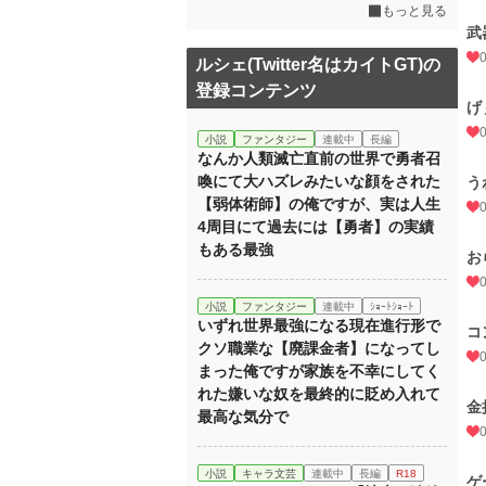
もっと見る
武
ルシェ(Twitter名はカイトGT)の
登録コンテンツ
げ
小説
ファンタジー
連載中
長編
なんか人類滅亡直前の世界で勇者召
喚にて大ハズレみたいな顔をされた
う
【弱体術師】の俺ですが、実は人生
4周目にて過去には【勇者】の実績
もある最強
お
小説
ファンタジー
連載中
ｼｮｰﾄｼｮｰﾄ
いずれ世界最強になる現在進行形で
コ
クソ職業な【廃課金者】になってし
まった俺ですが家族を不幸にしてく
れた嫌いな奴を最終的に貶め入れて
金
最高な気分で
小説
キャラ文芸
連載中
長編
R18
ゲ