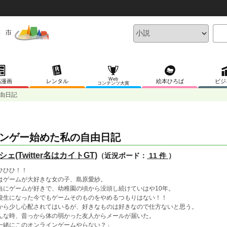
Web
稿漫画
レンタル
絵本ひろば
ビジ
コンテンツ大賞
由日記
ンゲー始めた私の自由日記
シェ(Twitter名はカイトGT)
（近況ボード：
11 件
）
ひひひ！！
はゲームが大好きな女の子、島原愛紗。
当にゲームが好きで、幼稚園の頃から没頭し続けていはや10年。
校生になった今でもゲームそのものをやめるつもりはない！！
から少し心配されてはいるが、好きなものは好きなので仕方ないと思う。
んな時、昔っから体の弱かった友人からメールが届いた。
一緒にこのオンラインゲームやらない？」