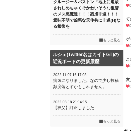
クルージー＆パストン『地上に追放
されしめちゃくそかわいそうな復讐
のメス悪魔達！！！残虐非道！！！
て
意味不明で凶悪な天使共に非道(H)な
る報復を
ゲ
もっと見る
ルシェ(Twitter名はカイトGT)の
こ
近況ボードの更新履歴
2022-11-07 16:17:03
友
病気になりました。なので少し投稿
頻度落とすかもしれません。
2022-08-18 21:14:15
【神父】訂正しました
もっと見る