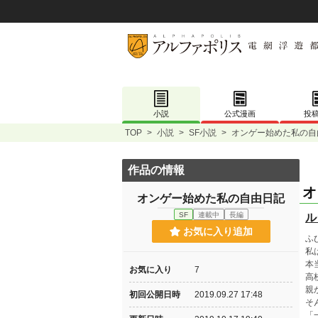
小説
公式漫画
投
TOP
>
小説
>
SF小説
>
オンゲー始めた私の自
作品の情報
オ
オンゲー始めた私の自由日記
SF
連載中
長編
ル
お気に入り追加
ふ
私
本
お気に入り
7
高
親
初回公開日時
2019.09.27 17:48
そ
「