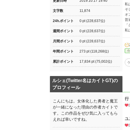
更新日時
2019.10.17 19:40
私
そ
文字数
11,874
オ
普
24h.ポイント
0 pt (228,637位)
「
私
週間ポイント
0 pt (228,637位)
月間ポイント
0 pt (228,637位)
小
年間ポイント
273 pt (118,268位)
累計ポイント
17,834 pt (75,002位)
ルシェ(Twitter名はカイトGT)の
プロフィール
行
こんにちは。女体化した勇者と魔王
が一緒になった理由の作者カイトで
す。この作品をぜひ気に入ってもら
ユ
えれば幸いですね。