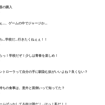
器の購入
0
ぇ...、ゲームの中でジャージか...
0
わ...学校だ...行きたくねぇぇ！！
0
らっ！学校だぞ！少しは青春を楽しめ！
0
ントローラって自分の手に馴染む奴がいいよね？良くない？
0
持ちの食事は、意外と面倒いって知ってた？
0
ームばっかしてる奴は誰だ！...はっ！私だ！！