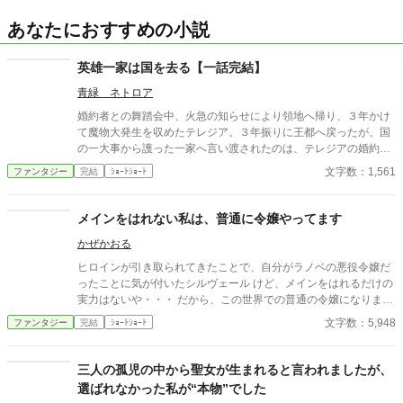
あなたにおすすめの小説
英雄一家は国を去る【一話完結】
青緑 ネトロア
婚約者との舞踏会中、火急の知らせにより領地へ帰り、３年かけ
て魔物大発生を収めたテレジア。３年振りに王都へ戻ったが、国
の一大事から護った一家へ言い渡されたのは、テレジアの婚約破
棄だった。 - - - - - - - - - - - - - ただいま後日談の加筆を計画中で
文字数：1,561
ファンタジー
完結
ｼｮｰﾄｼｮｰﾄ
す。 2025/06/22
メインをはれない私は、普通に令嬢やってます
かぜかおる
ヒロインが引き取られてきたことで、自分がラノベの悪役令嬢だ
ったことに気が付いたシルヴェール けど、メインをはれるだけの
実力はないや・・・ だから、この世界での普通の令嬢になりま
す！ ↑本文と大分テンションの違う説明になってます・・・
文字数：5,948
ファンタジー
完結
ｼｮｰﾄｼｮｰﾄ
三人の孤児の中から聖女が生まれると言われましたが、
選ばれなかった私が“本物”でした