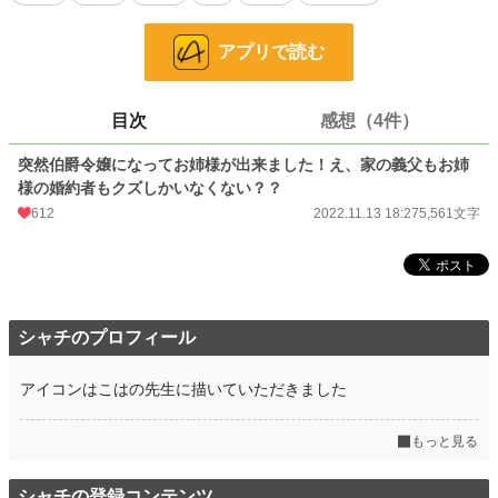
小説家になろうで日間総合１位を取れました～
転載防止のためにこちらでも投稿します。
アプリで読む
小説
31,790 位 / 228,938 件
ファンタジー
4,784 位 / 53,349 件
目次
感想（4件）
お気に入り
126
突然伯爵令嬢になってお姉様が出来ました！え、家の義父もお姉
様の婚約者もクズしかいなくない？？
24h.ポイント
14 pt
612
2022.11.13 18:27
5,561文字
文字数
5,561
更新日時
2022.11.13 18:27
初回公開日時
2022.11.13 18:27
シャチのプロフィール
初回完結日時
2022.11.13 18:27
週間ポイント
35 pt (52,133 位)
アイコンはこはの先生に描いていただきました
月間ポイント
126 pt (60,411 位)
もっと見る
年間ポイント
12,466 pt (27,395 位)
シャチの登録コンテンツ