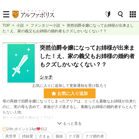
TOP
>
小説
>
ファンタジー小説
>
突然伯爵令嬢になってお姉様が出来まし
た！え、家の義父もお姉様の婚約者もクズしかいなくない？？
ファンタジー
完結
ｼｮｰﾄｼｮｰﾄ
突然伯爵令嬢になってお姉様が出来ま
した！え、家の義父もお姉様の婚約者
もクズしかいなくない？？
シャチ
お気に入りに追加して更新通知を受け取ろう
お気に入り追加
母の再婚で伯爵令嬢になってしまったアリアは、とっても素敵なお姉様が出来た
のに、実の母も含めて、家族がクズ過ぎるし、素敵なお姉様の婚約者すらとんで
もない人物。
何とかお姉様を救わなくては！
日曜学校で文字書き計算を習っていたアリアは、お仕事を手伝いながらお姉様を
何とか手助けする！
24h.ポイント
14pt
612
異世界
姉妹愛
ざまぁ
義妹
クズ親
クズ婚約者