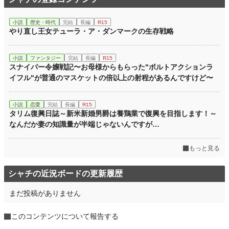
累計ポイント
58,459 pt (41,113 位)
小説
歴史・時代
完結
長編
R15
やり直し王女テューラ・ア・ダンマークの生存戦略
小説
ファンタジー
完結
長編
R15
スナイパー令嬢戦記〜お母様からもらった"ボルトアクションラ
イフル"が普通のマスケットの倍以上の射程があるんですけど〜
小説
恋愛
完結
長編
R15
タリム復興日誌～新米新婚男爵は養鶏業で復興を目指します！～
なんだか妻の知識量が半端じゃないんですが…
もっと見る
シャチの近況ボードの更新履歴
まだ投稿がありません
このコンテンツについて報告する