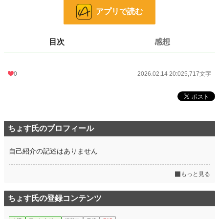
アプリで読む
24h.ポイント
0 pt
文字数
5,717
目次
感想
更新日時
2026.02.14 20:02
⠀
初回公開日時
2026.02.14 20:02
0
2026.02.14 20:02
5,717文字
初回完結日時
2026.02.14 20:02
週間ポイント
0 pt (228,726 位)
月間ポイント
21 pt (99,984 位)
ちょす氏のプロフィール
年間ポイント
375 pt (110,484 位)
自己紹介の記述はありません
累計ポイント
382 pt (223,551 位)
もっと見る
ちょす氏の登録コンテンツ