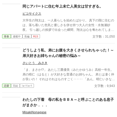
とは一切関係ありません。 表紙画像はAIイラストです。下着が生
成できないのでビキニで代用しています。
同じアパートに住む年上未亡人美女は甘すぎる。
ピコサイクス
大学生の翔太は、一人暮らしを始めたばかり。 真下の階に住むの
は、落ち着いた色気と優しさを併せ持つ大人の女性・水無瀬紗
夜。 引っ越しの挨拶で出会った瞬間、翔太は心を奪われてしま
う。 偶然にもアルバイト先のスーパーで再会した彼女は、翔太を
文字数：31,050
青春
連載中
長編
R15
すぐに採用し、温かく仕事を教えてくれる存在だった。 ある日の
仕事帰り、ふたりで過ごす時間が増えていき――そして気づけば
紗夜の部屋でご飯をご馳走になるほど親密に。 優しくて穏やかで
どうしよう私、弟にお腹を大きくさせられちゃった！～
――その色気に触れるたび、翔太の心は揺れていく。 大人の女性
弟大好きお姉ちゃんの秘密の悩み～
と大学生、甘くちょっぴり刺激的な同居生活（？）がはじまる。
さいとう みさき
「ま、まさか!?」 あたし三鷹優美（みたかゆうみ）高校一年生。
弟の晴仁（はると）が大好きな普通のお姉ちゃん。 弟とは凄く仲
が良いの！ それはそれはものすごく‥‥‥ 「あん、晴仁いきなり
そんなのお口に入らないよぉ～♡」 そんな関係のあたしたち。 で
文字数：9,943
恋愛
完結
ｼｮｰﾄｼｮｰﾄ
もある日トイレであたしはアレが来そうなのになかなか来ないの
も気にもせずスカートのファスナーを上げると‥‥‥ 「うそっ！
お腹が出て来てる!?」 お姉ちゃんの秘密の悩みです。
わたしの下着 母の私をＢＢＡ～と呼ぶことのある息子
がまさか．．．
MisakiNonagase