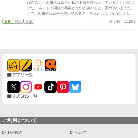
39才の母・真知子は息子が私の下着を持ち出していることに気づ
いた。 ネットで同様の事象がないか調べると、案外多いようだ。
さて、真知子は息子を問い詰める？ それとも気づかないふりを
続けてあげるか？ そのほかに外伝も綴りました。
文字数：11,293
青春
完結
短編
アプリ一覧
公式SNS一覧
ご利用について
利用規約
ヘルプ