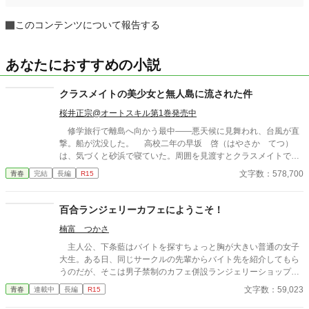
このコンテンツについて報告する
あなたにおすすめの小説
クラスメイトの美少女と無人島に流された件
桜井正宗@オートスキル第1巻発売中
修学旅行で離島へ向かう最中――悪天候に見舞われ、台風が直
撃。船が沈没した。 高校二年の早坂 啓（はやさか てつ）
は、気づくと砂浜で寝ていた。周囲を見渡すとクラスメイトで美
少女の天音 愛（あまね まな）が隣に倒れていた。 どうや
文字数：578,700
青春
完結
長編
R15
ら、漂流して流されていたようだった。 帰ろうにも島は『無人
島』。 しばらくは島で生きていくしかなくなった。天音と共に
無人島サバイバルをしていくのだが……クラスの女子が次々に見
百合ランジェリーカフェにようこそ！
つかり、やがてハーレムに。 男一人と女子十五人で……取り合
楠富 つかさ
いに発展！？
主人公、下条藍はバイトを探すちょっと胸が大きい普通の女子
大生。ある日、同じサークルの先輩からバイト先を紹介してもら
うのだが、そこは男子禁制のカフェ併設ランジェリーショップ
で！？ ちょっとハレンチなお仕事カフェライフ、始まりま
文字数：59,023
青春
連載中
長編
R15
す！！ ※この物語はフィクションであり実在の人物・団体・法律