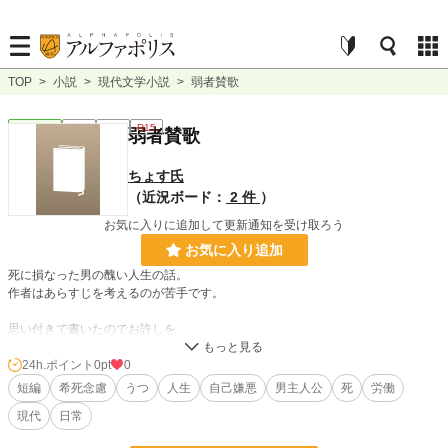
TOP
>
小説
>
現代文学小説
>
弱者賛歌
現代文学
完結
短編
R15
弱者賛歌
ちょす氏
（近況ボード：
2 件
）
お気に入りに追加して更新通知を受け取ろう
お気に入り追加
死に損なった男の醜い人生の話。
作者はあらすじを考えるのが苦手です。
思い付きで書いたのでお許しを
24h.ポイント
0pt
0
小説
228,726 位 / 228,726 件
短編
希死念慮
うつ
人生
自己嫌悪
男主人公
死
労働
現代文学
9,620 位 / 9,620 件
現代
日常
お気に入り
1