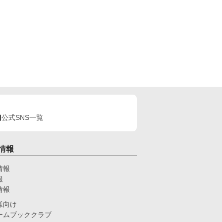
公式SNS一覧
情報
情報
報
情報
様向け
ームブッククラブ