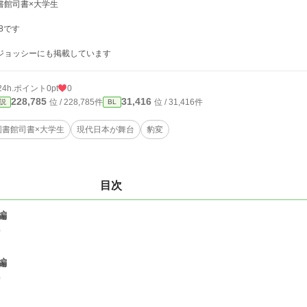
書館司書×大学生
18です
ジョッシーにも掲載しています
24h.ポイント
0pt
0
228,785
31,416
位 / 228,785件
位 / 31,416件
説
BL
図書館司書×大学生
現代日本が舞台
豹変
目次
編
0
編
0