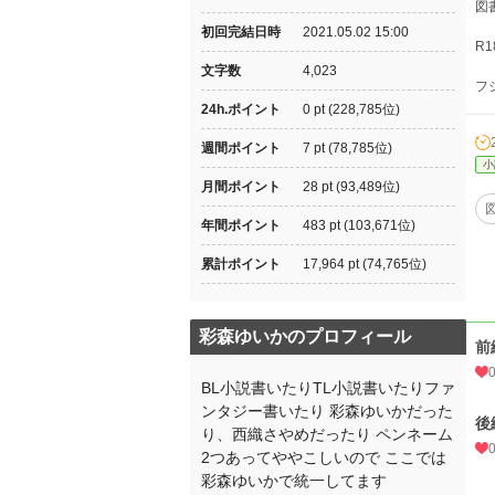
図
初回完結日時
2021.05.02 15:00
R
文字数
4,023
フ
24h.ポイント
0 pt (228,785位)
週間ポイント
7 pt (78,785位)
小
月間ポイント
28 pt (93,489位)
年間ポイント
483 pt (103,671位)
累計ポイント
17,964 pt (74,765位)
彩森ゆいかのプロフィール
前
BL小説書いたりTL小説書いたりファ
ンタジー書いたり 彩森ゆいかだった
後
り、西織さやめだったり ペンネーム
2つあってややこしいので ここでは
彩森ゆいかで統一してます