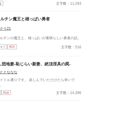
詰める？ それとも気づかないふりを続けてあげる
文字数：11,293
編
か？ そのほかに外伝も綴りました。
フルチン魔王と雄っぱい勇者
クリ21
ルチンの魔王と、雄っぱいが素晴らしい勇者の話。
文字数：516
ｼｮｰﾄ
R15
L団地妻-恥じらい新妻、絶頂淫具の罠-
ととななな
トル通りです。 楽しんでいただけたら幸いで
。
文字数：14,396
R18