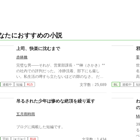
なたにおすすめの小説
上司、快楽に沈むまで
赤林檎
零
完璧な男――それが、営業部課長・**榊（さかき）**
世
の社内での評判だった。 冷静沈着、部下にも厳し
名
い。私生活の噂すら立たないほどの隙のなさ。 だ
高
が、その“完璧”が崩れる日がくるとは、誰も想像して
園
文字数：25,689
連載中
短編
R15
BL
連載中
短
いなかった。 入社三年目の篠原は、榊の直属の部
の
下。 真面目だが強気で、どこか挑発的な笑みを浮か
古
べる青年。 ある夜、取引先とのトラブル対応で二人
躍する 意志をな
吊るされた少年は惨めな絶頂を繰り返す
だけが残ったオフィスで、 篠原は上司に向かって、
消える教
いつもの穏やかな口調を崩した。「……そんな顔、部
ァ
五月雨時雨
下には見せないんですね」 疲労で僅かに緩んだ榊の
M
表情。 その弱さを見逃さず、篠原はデスク越しに距
3
ブログに掲載した短編です。
離を詰める。 「強がらなくていいですよ。俺の前で
る
は、もう」 指先が榊のネクタイを掴む。 引き寄せら
べる
れた瞬間、榊の理性は音を立てて崩れた。 拒むこと
文字数：1,434
完結
ｼｮｰﾄｼｮｰﾄ
R18