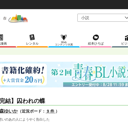
Web
稿漫画
レンタル
絵本ひろば
ビジ
コンテンツ大賞
完結】囚われの蝶
森ゆいか
（近況ボード：
9 件
）
想いのあの人にようやく告白した