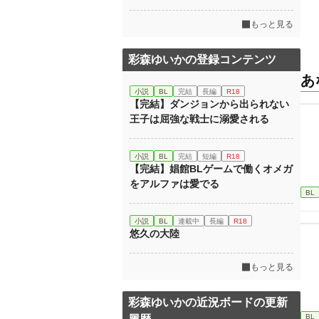
もっと見る
彩森ゆいかの登録コンテンツ
あ
小説
BL
完結
長編
R18
【完結】ダンジョンから出られない
王子は屈強な戦士に溺愛される
小説
BL
完結
短編
R18
【完結】娼館BLゲームで働くオメガ
をアルファは愛でる
BL
小説
BL
連載中
長編
R18
悠久の大陸
もっと見る
彩森ゆいかの近況ボードの更新
BL