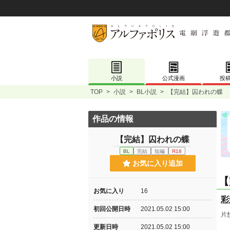
小説
公式漫画
投
TOP
>
小説
>
BL小説
>
【完結】囚われの蝶
作品の情報
【完結】囚われの蝶
BL
完結
短編
R18
お気に入り追加
【
お気に入り
16
彩
初回公開日時
2021.05.02 15:00
片
更新日時
2021.05.02 15:00