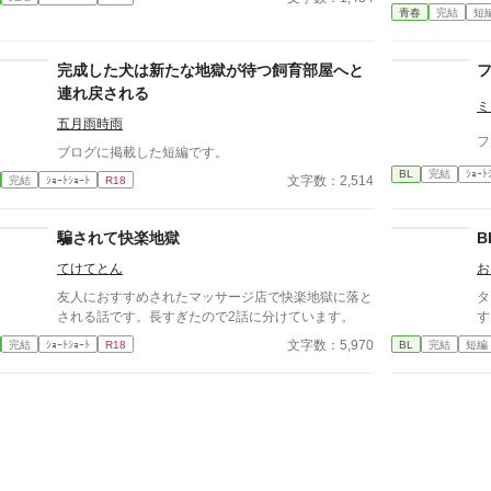
い
青春
完結
短
も、許すこともできないまま、 彼は“部下”の手によっ
て、ひとつずつ乱されていく。 言葉で支配され、触
れられるたびに、自分の知らなかった感情と快楽を知
完成した犬は新たな地獄が待つ飼育部屋へと
る。それは、上司としての誇りを壊すほどに甘く、逃
連れ戻される
れられないほどに深い。 だが、篠原の視線の奥に宿
ミ
るのは、ただの欲望ではなかった。 そこには、ずっ
五月雨時雨
と榊だけを見つめ続けてきた、静かな執着がある。
フ
「俺、前から思ってたんです。 あなたが誰かに“支
ブログに掲載した短編です。
配される”ところ、きっと綺麗だろうなって」 支配す
BL
完結
ｼｮｰﾄ
文字数：2,514
完結
ｼｮｰﾄｼｮｰﾄ
R18
る側だったはずの男が、 支配されることで初めて“生
きている”と感じてしまう――。 上司と部下、立場も
理性も、すべてが絡み合うオフィスの夜。 秘密の扉
騙されて快楽地獄
B
を開けた榊は、もう戻れない。 快楽に溺れるその瞬
てけてとん
お
間まで、彼を待つのは破滅か、それとも救いか。 ―
―これは、ひとりの上司が“愛”という名の支配に沈ん
友人におすすめされたマッサージ店で快楽地獄に落と
タイ
でいく物語。
される話です。長すぎたので2話に分けています。
す
文字数：5,970
完結
ｼｮｰﾄｼｮｰﾄ
R18
BL
完結
短編