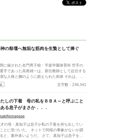
邪神の祭壇へ無垢な筋肉を生贄として捧ぐ
間に秘された名門男子校・平坂学園体育科 空手の
選手であった高尾雄一は、新任教師として赴任する
潔な人格と鋼のように鍛えられた肉体 それは、学
にとって最高の生贄の候補に他ならなかった 至高
文字数：236,341
編
筋肉を持つ、精神を削られ意志をなくした青年を太
の神に捧げるため、“水”、“風”、“土”の信奉者達が暗
くし筋肉の操り人形と化した“デク”
わたしの下着 母の私をＢＢＡ～と呼ぶこと
師 山奥の男子校で繰り広げられるダークフ
のある息子がまさか．．．
ンタジー
isakiNonagase
9才の母・真知子は息子が私の下着を持ち出してい
ことに気づいた。 ネットで同様の事象がないか調
と、案外多いようだ。 さて、真知子は息子を問