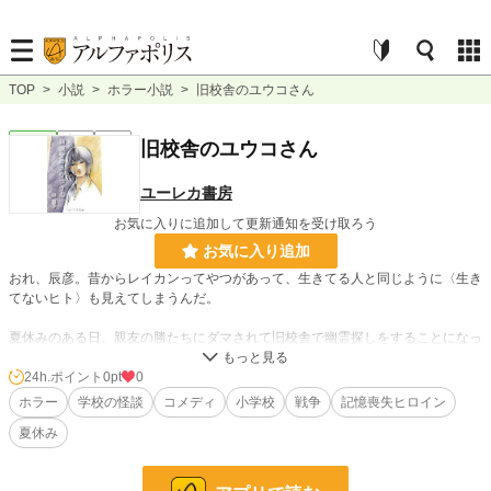
TOP
>
小説
>
ホラー小説
>
旧校舎のユウコさん
ホラー
完結
長編
旧校舎のユウコさん
ユーレカ書房
お気に入りに追加して更新通知を受け取ろう
お気に入り追加
おれ、辰彦。昔からレイカンってやつがあって、生きてる人と同じように〈生き
てないヒト〉も見えてしまうんだ。
夏休みのある日、親友の勝たちにダマされて旧校舎で幽霊探しをすることになっ
てしまったおれは、記憶喪失のユーレイ、ユウコさんと出会った――。
24h.ポイント
0pt
0
【登場人物】
ホラー
学校の怪談
コメディ
小学校
戦争
記憶喪失ヒロイン
辰彦………「おれ」。どこにでもいる平凡な十二歳とおもいきや、母譲りの霊感
夏休み
があり幽霊が見える。お人好しで、やや巻き込まれ体質。
勝…………辰彦の親友。スポーツが得意なガキ大将。足の速さといざというとき
の瞬発力はピカイチ。態度はデカいがビビり。