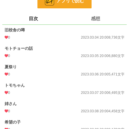
アプリで読む
大夢………辰彦の親友。勉強が得意な大人しい少年。オカルトが三度の飯より好
きで、幽霊探しの言い出しっぺ。
ユウコさん…「旧校舎のユーレイ」。辰彦たちより年上らしい少女。記憶喪失に
なっており、自分の名前もどうして死んだかも、生きていた頃何をしていたかも
目次
感想
忘れてしまった。どうやら戦時中に亡くなったらしい。
トモちゃん…ユウコさんの一番下の弟。ユウコさんによると、いつもお腹を空か
旧校舎の噂
せて泣いていた。ユウコさんは自分のことを忘れてもなお「トモちゃん」が心配
で成仏できずにいた。
0
2023.03.04 20:00
8,736文字
モトチョー…辰彦たちの通う小学校の先代校長。「元校長先生」を略して「モト
モトチョーの話
チョー」と呼ばれている。
0
2023.03.05 20:00
6,880文字
ひいじいちゃん…辰彦のひいじいちゃん。戦時中兵隊に取られ、南の島で餓死し
た。幽霊になって戻ってきたとき、自分の妻と娘に霊感があることに初めて気が
夏祭り
ついた。お盆になると帰ってくる。
0
2023.03.06 20:00
5,471文字
橋の少年……辰彦が夏祭りから帰る途中、橋のたもとで出会った少年。実は川に
落ちたことで亡くなっており、両親に気づいてもらえない寂しさから声をかけて
トモちゃん
くれた辰彦を道連れにしようとした。
0
2023.03.07 20:00
6,495文字
小説
228,851 位 / 228,851 件
姉さん
0
2023.03.08 20:00
4,458文字
ホラー
8,508 位 / 8,508 件
お気に入り
希望の子
0