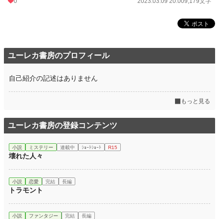
0
2023.03.09 20:00
9,179文字
24h.ポイント
0 pt
文字数
41,219
更新日時
2023.03.09 20:00
ユーレカ書房のプロフィール
初回公開日時
2023.03.04 20:00
初回完結日時
2023.03.09 22:37
自己紹介の記述はありません
週間ポイント
42 pt (48,661 位)
もっと見る
月間ポイント
42 pt (83,903 位)
年間ポイント
ユーレカ書房の登録コンテンツ
42 pt (161,157 位)
累計ポイント
3,354 pt (142,632 位)
小説
ミステリー
連載中
ｼｮｰﾄｼｮｰﾄ
R15
壊れた人々
小説
恋愛
完結
長編
トラモント
小説
ファンタジー
完結
長編