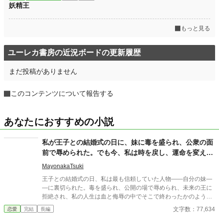
妖精王
もっと見る
ユーレカ書房の近況ボードの更新履歴
まだ投稿がありません
このコンテンツについて報告する
あなたにおすすめの小説
私が王子との結婚式の日に、妹に毒を盛られ、公衆の面
前で辱められた。でも今、私は時を戻し、運命を変えに
来た。
MayonakaTsuki
王子との結婚式の日、私は最も信頼していた人物――自分の妹―
―に裏切られた。毒を盛られ、公開の場で辱められ、未来の王に
拒絶され、私の人生は血と侮辱の中でそこで終わったかのように
思えた。しかし、死が私を迎えたとき、不可能なことが起きた―
文字数：77,634
恋愛
完結
長編
―私は同じ回廊で、祭壇の前で目を覚まし、あらゆる涙、嘘、そ