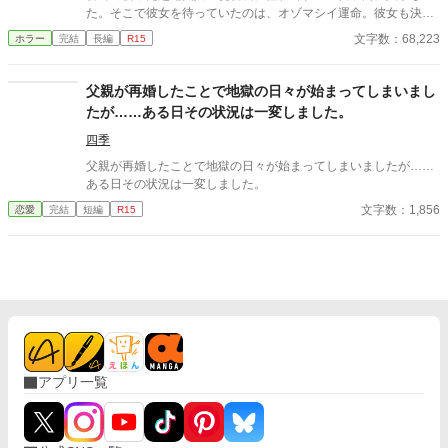
た。 不穏な気配にコウイチは振り向くが、なにもない。 日本の中
た。そこで彼女を待っていたのは、オゾマシイ運命。彼女も決し
心地・東京。そこからわずかにはずれた山の中に潜む秘密をめぐ
て正常とは言えない思考に染まってゆき、流されていってしま
る奇譚。
文字数：68,223
ホラー
完結
長編
R15
う…。 はたして、彼女の行き着く先は・・・。 この話は、切腹場
面等、流血を含む残酷シーンがあります。御注意ください。 ま
た・・・。登場人物は、だれもかれも皆、イカレテいます。イカ
父親が再婚したことで地獄の日々が始まってしまいまし
レタ者どものイカレタ話です。決して、マネしてはいけません。
たが……ある日その状況は一変しました。
マネしてはいけないのですが……。案外、あなたの近くにも、似
たような話があるのかも。 世の中には、知らなくて良いコト…知
四季
ってはいけないコト…が、存在するのですよ。
父親が再婚したことで地獄の日々が始まってしまいましたが……
ある日その状況は一変しました。
文字数：1,856
恋愛
完結
短編
R15
アプリ一覧