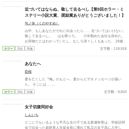
して一撃の記憶をそのまま覚えていた。今、二度目のチャンスを
得た私は、ただ一つの使命を持つ――真実を突き止め、奪われた
近づいてはならぬ、敬して去るべし【第9回ホラー・ミ
ものを取り戻し、私を破滅させた者たちにその代償を払わせる。
ステリー小説大賞、奨励賞ありがとうございました！】
もはや、何も以前のままではない。何も許されない。
句ノ休（くのやすめ）
山中、もしあなたがそれに出会ったら…… 近づいてはいけない。
敬して去るべし。 山を降りろ。 六年勤めた会社を辞めた。
お荷物だとはわかっていたし、むしろ清々しくもあった。 28歳の
コウイチには、仕事より大切なものがあった。 田舎歩きだ。そこ
文字数：118,918
ホラー
完結
長編
大事なのが学生のときにかじった民俗学だ。廃集落、古い祠、忘
れられた神々——それを訪ねることは、彼のたった一つの愉しみ
だった。 大学時代、民俗学の講義で准教授はこう言った。
あなたへ
「神々は神ではない」。人が畏れ、従い、忖度したものがかみに
臣桜
なる。その言葉がコウイチを変えた。 会社の営業で関東のあちこ
ちを歩きまわった。コウイチは仕事よりも土地の古老の話に耳を
妻を亡くした〝俺〟のもとへ、妻からビデオメッセージが届い
傾けることに熱中したほどだった。 失業後、ふと見つけた資料
た。 そこには……。
にコウイチは目を奪われた。 「名付け得ぬ神」。 東京の西、檜原
文字数：9,603
ホラー
完結
短編
村の奥深く、コボレザワという場所にその祭祀を担った一族がい
たという。山奥には祠があるらしい。だがもう六十年も前に無人
になってしまっているようだ。 コウイチは訪ねてみることにす
女子切腹同好会
る。 道中、奇妙な老人に出会う。一人目は気のいい古書店主。二
人目は何かを知りながら口を閉ざす資料館の老人。そして三人目
しんいち
は—— 深い山中でコウイチはついに祠を見つけた。巨大な岩を
どこにでもいるような平凡な女の子である新瀬有香は、学校説明
背にした祠は古び、壊れていたが、まだ人が来ている痕跡があっ
会で出会った超絶美人生徒会長に憧れて私立の女子高に入学し