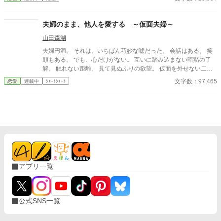
夫婦のまま、他人を愛する ～仮面夫婦～
山田森湖
夫婦円満。 それは、いちばん巧妙な嘘だった。 会話はある。 笑
顔もある。 でも、心だけがない。 互いに踏み込まない暗黙の了
解。 触れない距離。 見て見ぬふりの欲望。 仮面を外せない二人
が、 ひとつの“揺らぎ”に出会う。 そのとき、夫婦という関係は崩
文字数：97,465
恋愛
連載中
ｼｮｰﾄｼｮｰﾄ
れるのか、 それとも、初めて本音に触れるのか。
アプリ一覧
公式SNS一覧