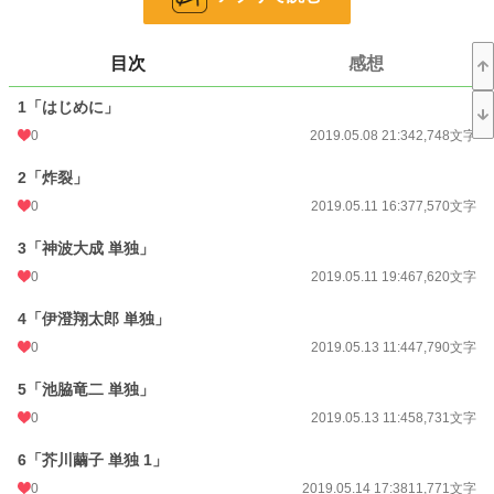
いう問いかけに対する答えである。例え音楽に興味がなく、ヘヴィメタルに興味
がなかったとしても、今を「本気」で生きるすべての人に読んで欲しい。彼らの
すべてが、ここにあります」
目次
感想
主にインタビュー形式ですが、物語です。全76回。
1「はじめに」
0
2019.05.08 21:34
2,748文字
シリーズ『風街燐景』 1
2「炸裂」
小説
228,704 位 / 228,704 件
0
2019.05.11 16:37
7,570文字
青春
7,917 位 / 7,917 件
3「神波大成 単独」
お気に入り
6
0
2019.05.11 19:46
7,620文字
24h.ポイント
0 pt
4「伊澄翔太郎 単独」
0
2019.05.13 11:44
7,790文字
文字数
1,169,754
更新日時
2019.07.16 21:43
5「池脇竜二 単独」
0
2019.05.13 11:45
8,731文字
初回公開日時
2019.05.08 21:34
6「芥川繭子 単独 1」
初回完結日時
2019.07.16 21:43
0
2019.05.14 17:38
11,771文字