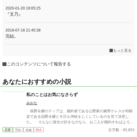
2020-01-20 19:05:25
『文乃』
2019-07-16 21:45:38
完結。
もっと見る
このコンテンツについて報告する
あなたにおすすめの小説
私のことはお気になさらず
みおな
侯爵令嬢のティアは、婚約者である公爵家の嫡男ケレスが幼馴
染である伯爵令嬢と今日も仲睦まじくしているのを見て決意し
た。 そんなに彼女が好きなのなら、お二人が婚約すればよろし
いのよ。 私のことはお気になさらず。
文字数：85,853
恋愛
完結
短編
R15