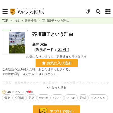
TOP
>
小説
>
青春小説
>
芥川繭子という理由
青春
完結
長編
芥川繭子という理由
新開 水留
（近況ボード：
21 件
）
お気に入りに追加して更新通知を受け取ろう
お気に入り追加
この物語を読み終えた時、あなたはきっと涙する。
その涙は必ず、あなたの生きる糧となる。
10年前、高校卒業とともに18歳の若さで、日本が世界に誇るデスラッシュメタ
ルバンド「DAWNHAMMER」に加入した芥川繭子。誰も知り得なかった彼女の
秘めたるその思いとは。
24h.ポイント
0pt
0
繭子を取り巻く曲者揃いの男達と、彼らを支える幼馴染のマネージャー、ファッ
音楽
会話劇
悲恋
年の差
バンド
いじめ
取材
デスメタル
ションモデル、悪友達の織り成す会話群像劇。
「これは彼らに一年間の密着取材を行う日々の中で見た、人間の本気とは何かと
アプリで読む