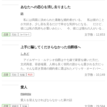
あなたへの恋心を消し去りました
鍋
私には両親に決められた素敵な婚約者がいる。 私は彼のこと
が大好き。少し顔を見るだけで幸せな気持ちになる。 だけど、
彼には私の気持ちが重いみたい。 今、彼には憧れの人がいる。
その人は大人びた雰囲気をもつ二つ上の先輩。 彼は心は自由で
文字数：12,653
恋愛
完結
ｼｮｰﾄｼｮｰﾄ
いたい言っていた。 その女性と話す時、私には見せない楽しそ
うな笑顔を向ける貴方を見て、胸が張り裂けそうになる。 友人
たちは言う。お互いに干渉しない割り切った夫婦のほうが気が楽
上手に騙してくださらなかった伯爵様へ
だって……。 だから私は彼が自由になれるように、魔女にこの
しきど
激しい気持ちを封印してもらったの。 ※このお話はハッピーエン
ドではありません。 ※短いお話でサクサクと進めたいと思いま
アイルザート・ルテシオ伯爵は十七歳で家督を継いだ方だ。
す。
文武両道、容姿端麗、人柄も良く領民の誰からも愛される方だっ
た。そんな若き英雄の婚約者に選ばれたメリッサ・オードバーン
子爵令嬢は、自身を果報者と信じて疑っていなかった。 彼が屋
文字数：10,149
恋愛
完結
短編
R15
敷のメイドと関係を持っていると知る事になる、その時までは。
貴族に愛人がいる事など珍しくもない。そんな事は分かってい
るつもりだった。分かっていてそれでも、許せなかった。 メリ
愛人
ッサにとってアイルザートは、本心から愛した人だったから。
magosu
愛人を迎えなければならなかった家の話
文字数：29,584
恋愛
連載中
短編