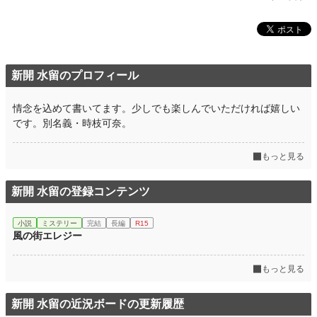
新開 水留のプロフィール
情念を込めて書いてます。少しでも楽しんでいただければ嬉しい
です。別名義・時枝可奈。
もっと見る
新開 水留の登録コンテンツ
小説
ミステリー
完結
長編
R15
風の街エレジー
もっと見る
新開 水留の近況ボードの更新履歴