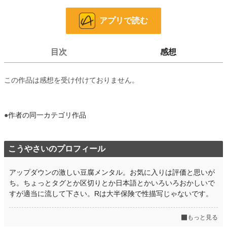
今週もアレなので『そは復讐なりか』の残りでもあげとこうかと思ったんだけ
アプリで読む
ど、なんか自殺のシーンがあるので作品削除しましたって言ってる人見かけて。
未読だから正確には知らないけど多分便乗して書いたとかその日にちょうどその
シーンアップしたとかじゃなく既にあげてたそこそこ長い話の一要素にそーゆー
目次
感想
のがあったってだけでそこまでやらなきゃならんのか？ そんなのいってたらき
りがないし創作出来ないしこちとらどうなると思いはしたものの、自粛したくな
る気持ちも解るというか要するに日和ったというか気を取り直せなかったので急
この作品は感想を受け付けておりません。
遽適当なのにしました。
……配慮だよな？ 文句言われたんじゃないよな？
ただいま諸事情で出すべきか否か微妙なので棚上げしてたのとか自サイトの方
●
作者の同一カテゴリ作品
に上げるべきかどうか悩んでたのとか大昔のとかを放出中です。見直しもあまり
出来ないのでいつも以上に誤字脱字等も多いです。ご了承下さい。
URL of this novel:https://www.alphapolis.co.jp/novel/628331665/430580714
こうやさいのプロフィール
小説
22,681 位 / 228,861 件
アップダウンの激しい豆腐メンタル。お気に入りは評価と思いが
ち。ちょっとタグとか区切りとか日本語とかいろいろおかしいで
ファンタジー
3,523 位 / 53,336 件
すが適当に流して下さい。Rは大半保険で性描写じゃないです。
お気に入り
21
もっと見る
24h.ポイント
28 pt