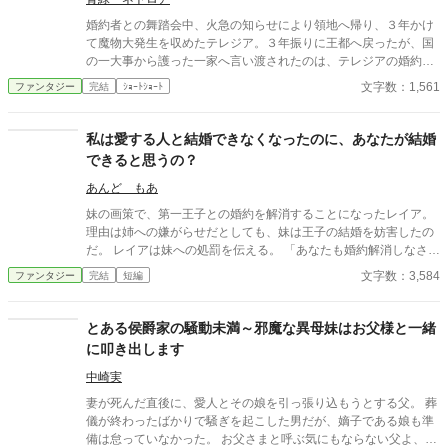
婚約者との舞踏会中、火急の知らせにより領地へ帰り、３年かけ
て魔物大発生を収めたテレジア。３年振りに王都へ戻ったが、国
の一大事から護った一家へ言い渡されたのは、テレジアの婚約破
棄だった。 - - - - - - - - - - - - - ただいま後日談の加筆を計画中で
文字数：1,561
ファンタジー
完結
ｼｮｰﾄｼｮｰﾄ
す。 2025/06/22
私は愛する人と結婚できなくなったのに、あなたが結婚
できると思うの？
あんど もあ
妹の画策で、第一王子との婚約を解消することになったレイア。
理由は姉への嫌がらせだとしても、妹は王子の結婚を妨害したの
だ。 レイアは妹への処罰を伝える。 「あなたも婚約解消しなさ
い」
文字数：3,584
ファンタジー
完結
短編
とある侯爵家の騒動未満～邪魔な異母妹はお父様と一緒
に叩き出します
中崎実
妻が死んだ直後に、愛人とその娘を引っ張り込もうとする父。 葬
儀が終わったばかりで騒ぎを起こした男だが、嫡子である娘も準
備は怠っていなかった。 お父さまと呼ぶ気にもならない父よ、あ