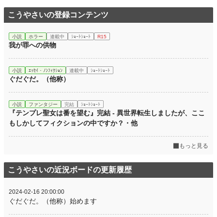
文字数
1,185
こうやさいの登録コンテンツ
更新日時
2021.12.24 20:30
小説
ホラー
連載中
ｼｮｰﾄｼｮｰﾄ
R15
初回公開日時
2021.12.24 20:30
我が罪への供物
初回完結日時
2021.12.24 21:16
小説
ｴｯｾｲ・ﾉﾝﾌｨｸｼｮﾝ
連載中
ｼｮｰﾄｼｮｰﾄ
週間ポイント
161 pt (27,740 位)
ぐだぐだ。（他称）
月間ポイント
763 pt (28,024 位)
小説
ファンタジー
完結
ｼｮｰﾄｼｮｰﾄ
年間ポイント
9,142 pt (33,092 位)
『テンプレ聖女は番を望む』完結 - 異世界転生しましたが、ここ
もしかしてフィクションの中ですか？・他
累計ポイント
63,394 pt (39,259 位)
もっと見る
こうやさいの近況ボードの更新履歴
2024-02-16 20:00:00
ぐだぐだ。（他称）始めます