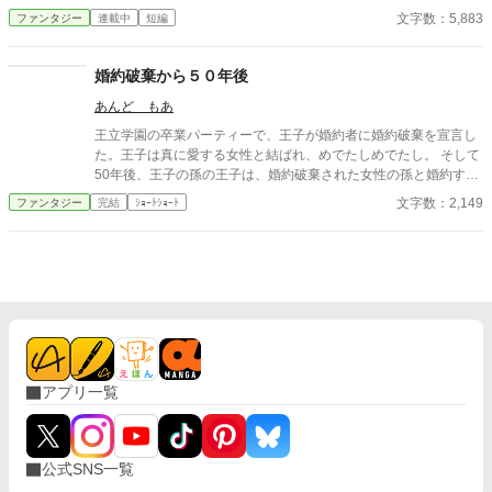
なたは叩き出します。
文字数：5,883
ファンタジー
連載中
短編
婚約破棄から５０年後
あんど もあ
王立学園の卒業パーティーで、王子が婚約者に婚約破棄を宣言し
た。王子は真に愛する女性と結ばれ、めでたしめでたし。 そして
50年後、王子の孫の王子は、婚約破棄された女性の孫と婚約する
事に。そこで明かされた婚約破棄の真実とは。
文字数：2,149
ファンタジー
完結
ｼｮｰﾄｼｮｰﾄ
アプリ一覧
公式SNS一覧