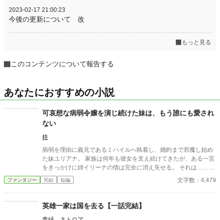
2023-02-17 21:00:23
今後の更新について 改
もっと見る
このコンテンツについて報告する
あなたにおすすめの小説
可哀想な病弱令嬢を演じ続けた妹は、もう誰にも愛され
ない
柊
病弱を理由に義兄であるミハイルへ執着し、婚約まで邪魔し始め
た妹ユリアナ。 家族は何年も彼女を支え続けてきたが、ある一言
をきっかけに姉イリーナの情は完全に消え失せる。 それは……。
※複数のサイトに投稿しています。
文字数：4,479
ファンタジー
完結
短編
英雄一家は国を去る【一話完結】
青緑 ネトロア