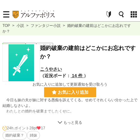
TOP
>
小説
>
ファンタジー小説
>
婚約破棄の建前はどこかにお忘れです
か？
ファンタジー
完結
ｼｮｰﾄｼｮｰﾄ
婚約破棄の建前はどこかにお忘れです
か？
こうやさい
（近況ボード：
14 件
）
お気に入りに追加して更新通知を受け取ろう
お気に入り追加
今日も妹の夫が妹に対する愚痴を訴えてくる。せめてそれくらい分かった上で
結婚しなさいよ。
わたしとの婚約を破棄までしたくせに。
婚約破棄要素があるのに恋愛がない。そしてざまぁでもない。けど誰かこの男
ざまぁしてやってくれ、妹が不幸になる未来しか見えない。
24h.ポイント
28pt
17
この後なんかある事に期待しよう（おい）。……いや、考えたら泥沼ったの
婚約破棄？
姉妹
で。これはこれで不幸。。。