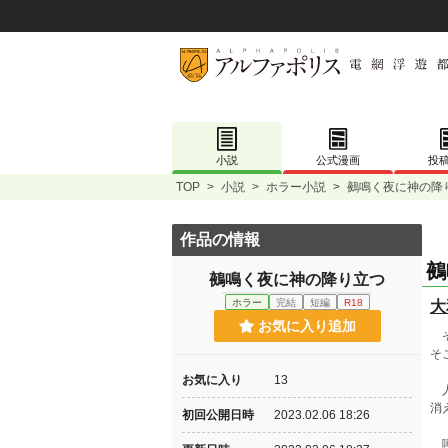
小説
公式漫画
投
TOP
>
小説
>
ホラー小説
>
鵺鳴く夜に神の降
作品の情報
鵺
鵺鳴く夜に神の降り立つ
ホラー
完結
短編
R18
大
お気に入り追加
そ
そ
お気に入り
13
人
消
初回公開日時
2023.02.06 18:26
噂