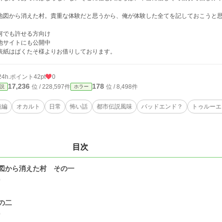
図から消えた村。貴重な体験だと思うから、俺が体験した全てを記しておこうと
何でも許せる方向け
他サイトにも公開中
表紙はぱくたそ様よりお借りしております。
24h.ポイント
42pt
0
17,236
178
位 / 228,597件
位 / 8,498件
説
ホラー
短編
オカルト
日常
怖い話
都市伝説風味
バッドエンド？
トゥルーエ
目次
図から消えた村 その一
0
の二
0