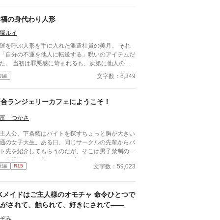
幸福の身代わり人形
塚ルイ
運を呼ぶ人形を手に入れた派遣社員の美月。 それ
「自分の不運を他人に転送する」呪いのアイテムだ
悪感に苛まれるも、次第に他人の犠
で手に入る幸福に魅了され 美月は自ら不幸を呼び
文字数：8,349
短編
み、身近な恋人さえも身代わりに差し出す。 しか
、人形の「配当」は美月自身の肉体をも蝕み始め、
後には身代わりとなる運命が待ち受けていた。
百合ランジェリーカフェにようこそ！
富 つかさ
人公、下条藍はバイトを探すちょっと胸が大きい
通の女子大生。ある日、同じサークルの先輩からバ
ト先を紹介してもらうのだが、そこは男子禁制のカ
ェ併設ランジェリーショップで！？ ちょっとハ
文字数：59,023
長編
R15
ンチなお仕事カフェライフ、始まります！！ ※こ
物語はフィクションであり実在の人物・団体・法律
一切関係ありません。 表紙画像はAIイラストで
JKメイドはご主人様のオモチャ 命令ひとつで
。下着が生成できないのでビキニで代用していま
。
脱がされて、触られて、好きにされて――
ぞみ