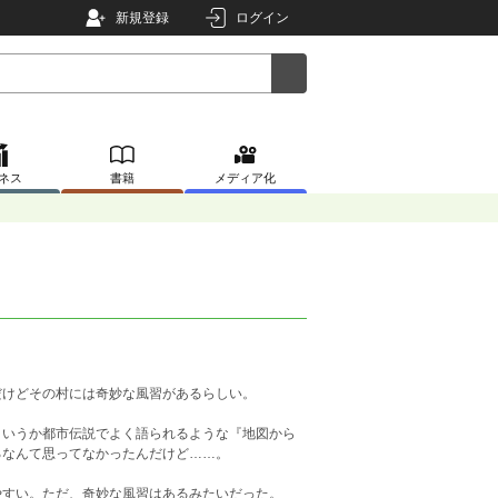
新規登録
ログイン
ネス
書籍
メディア化
だけどその村には奇妙な風習があるらしい。
いうか都市伝説でよく語られるような『地図から
るなんて思ってなかったんだけど……。
すい。ただ、奇妙な風習はあるみたいだった。