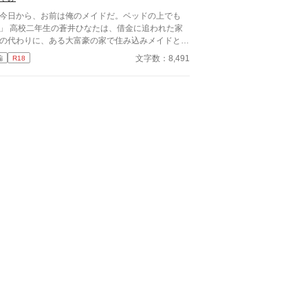
今日から、お前は俺のメイドだ。ベッドの上でも
ひなたは、借金に追われた家
の代わりに、ある大富豪の家で住み込みメイドとし
働くことに。 そこは、まるでおとぎ話に出てきそ
文字数：8,491
編
R18
な大きな洋館。 でも、そこで待っていたのは、同
高校に通うちょっと有名な男の子――完璧だけど性
が超ドSな御曹司、天城 蓮だった。 昼間は生徒会
、夜は…ご主人様？ しかも、彼の命令はちょっと
ゃない。 「掃除だけじゃダメだろ？ ご主人
の癒しも、メイドの大事な仕事だろ？」 手を握ら
るたび、耳元で囁かれるたび、心臓がバクバクす
。 なのに、ひなたの体はどんどん反応してしまっ
…。 怒ったり照れたりしながらも、次第に蓮に惹
れていくひなた。 だけど、彼にはまだ知られてい
秘密があって―― 「…ほんとは、ずっと前か
」 ただのメイドなんかじゃ終わりたくな
。 恋と欲望が交差する、ちょっぴり危険な主従ラ
ストーリー。