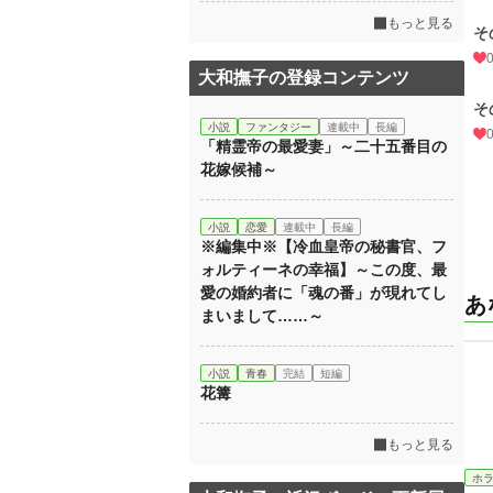
もっと見る
そ
大和撫子の登録コンテンツ
そ
小説
ファンタジー
連載中
長編
「精霊帝の最愛妻」～二十五番目の
花嫁候補～
小説
恋愛
連載中
長編
※編集中※【冷血皇帝の秘書官、フ
ォルティーネの幸福】～この度、最
愛の婚約者に「魂の番」が現れてし
あ
まいまして……～
小説
青春
完結
短編
花篝
もっと見る
ホ