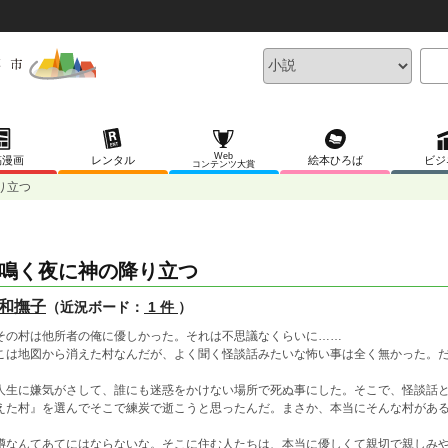
Web
稿漫画
レンタル
絵本ひろば
ビジ
コンテンツ大賞
り立つ
鳴く夜に神の降り立つ
和撫子
（近況ボード：
1 件
）
の村は他所者の俺に優しかった。それは不思議なくらいに……
こは地図から消えた村なんだが、よく聞く怪談話みたいな怖い事は全く無かった。
生に嫌気がさして、誰にも迷惑をかけない場所で死ぬ事にした。そこで、怪談話と
えた村』を選んでそこで練炭で逝こうと思ったんだ。まさか、本当にそんな村があ
なんてあてにはならないな。そこに住む人たちは、本当に優しくて親切で親しみや