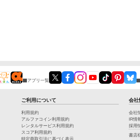
理性も、すべてが絡み合うオフィスの夜。 秘密の扉
を開けた榊は、もう戻れない。 快楽に溺れるその瞬
間まで、彼を待つのは破滅か、それとも救いか。 ―
―これは、ひとりの上司が“愛”という名の支配に沈ん
でいく物語。
アプリ一覧
ご利用について
会社
利用規約
会社
アルファコイン利用規約
IR情
レンタルサービス利用規約
採用
スコア利用規約
書店
特定商取引法に基づく表示