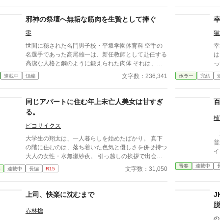
が、ある瞬間、取り返しのつかない異常へと変わる。
意味が分かると凍りつく話。 理由もなく、ただ追い
邪神の祭壇へ無垢な筋肉を生贄として捧ぐ
詰められていく話。 そして、最後の一行で現実がひ
零
猫
っくり返る話。 1話1000〜2000文字。隙間時間で読
める短編ながら、 読み終えたあと、ふとした静寂が
世間に秘された名門男子校・平坂学園体育科 空手の
幸
怖くなる。 これはすべて、どこかで起きていてもお
名選手であった高尾雄一は、新任教師として赴任する
は
かしくない話。 ――あなたのすぐ隣でも。 洒落にな
高潔な人格と鋼のように鍛えられた肉体 それは、学
った。 当初は罪
らない実話風・創作ホラー。
園にとって最高の生贄の候補に他ならなかった 至高
牲
文字数：236,341
連載中
短編
ホラー
完結
の筋肉を持つ、精神を削られ意志をなくした青年を太
込
古の神に捧げるため、“水”、“風”、“土”の信奉者達が暗
し
躍する 意志をなくし筋肉の操り人形と化した“デク”
最
同じアパートに住む年上未亡人美女は甘すぎ
消える教師 山奥の男子校で繰り広げられるダークフ
る。
ァンタジー
楠
ピコサイクス
主
大学生の翔太は、一人暮らしを始めたばかり。 真下
普
の階に住むのは、落ち着いた色気と優しさを併せ持つ
イ
大人の女性・水無瀬紗夜。 引っ越しの挨拶で出会っ
フ
た瞬間、翔太は心を奪われてしまう。 偶然にもアル
青春
連載中
レ
文字数：31,050
春
連載中
長編
R15
バイト先のスーパーで再会した彼女は、翔太をすぐに
の
採用し、温かく仕事を教えてくれる存在だった。 あ
とは
る日の仕事帰り、ふたりで過ごす時間が増えていき―
上司、快楽に沈むまで
す
―そして気づけば紗夜の部屋でご飯をご馳走になるほ
す
ど親密に。 優しくて穏やかで――その色気に触れる
赤林檎
たび、翔太の心は揺れていく。 大人の女性と大学
の