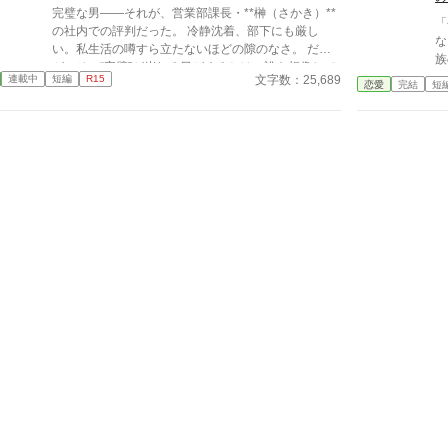
完璧な男――それが、営業部課長・**榊（さかき）**
生、甘くちょっぴり刺激的な同居生活（？）がはじま
「
の社内での評判だった。 冷静沈着、部下にも厳し
る。
な」 高校二年生の蒼井
い。私生活の噂すら立たないほどの隙のなさ。 だ
族
が、その“完璧”が崩れる日がくるとは、誰も想像して
て
文字数：25,689
連載中
短編
R15
いなかった。 入社三年目の篠原は、榊の直属の部
恋愛
完結
短
う
下。 真面目だが強気で、どこか挑発的な笑みを浮か
じ
べる青年。 ある夜、取引先とのトラブル対応で二人
格
だけが残ったオフィスで、 篠原は上司に向かって、
長
いつもの穏やかな口調を崩した。「……そんな顔、部
普通じ
下には見せないんですね」 疲労で僅かに緩んだ榊の
様
表情。 その弱さを見逃さず、篠原はデスク越しに距
れ
離を詰める。 「強がらなくていいですよ。俺の前で
る
は、もう」 指先が榊のネクタイを掴む。 引き寄せら
て
れた瞬間、榊の理性は音を立てて崩れた。 拒むこと
か
も、許すこともできないまま、 彼は“部下”の手によっ
ない
て、ひとつずつ乱されていく。 言葉で支配され、触
ら、私…
れられるたびに、自分の知らなかった感情と快楽を知
い
る。それは、上司としての誇りを壊すほどに甘く、逃
ブ
れられないほどに深い。 だが、篠原の視線の奥に宿
るのは、ただの欲望ではなかった。 そこには、ずっ
と榊だけを見つめ続けてきた、静かな執着がある。
「俺、前から思ってたんです。 あなたが誰かに“支
配される”ところ、きっと綺麗だろうなって」 支配す
る側だったはずの男が、 支配されることで初めて“生
きている”と感じてしまう――。 上司と部下、立場も