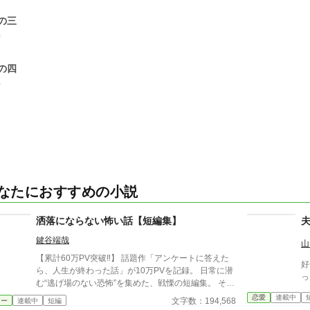
の三
0
の四
0
なたにおすすめの小説
洒落にならない怖い話【短編集】
鍵谷端哉
山
【累計60万PV突破‼】 話題作「アンケートに答えた
好
ら、人生が終わった話」が10万PVを記録。 日常に潜
っ
む“逃げ場のない恐怖”を集めた、戦慄の短編集。 その
違和感は、もう始まっている。 帰り道、誰もいない
恋愛
連載中
文字数：194,568
ラー
連載中
短編
はずの部屋、何気ない会話。 どこにでもある日常