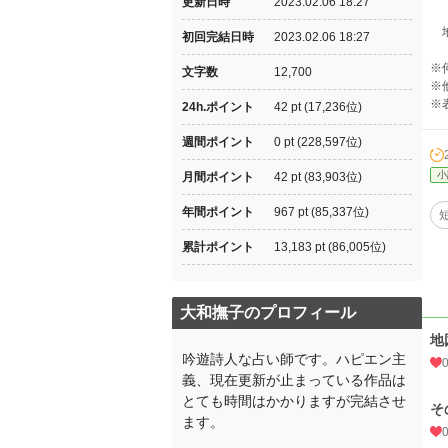
更新日時
2023.02.06 18:27
地
初回完結日時
2023.02.06 18:27
※
文字数
12,700
※
※
24h.ポイント
42 pt (17,236位)
週間ポイント
0 pt (228,597位)
小
月間ポイント
42 pt (83,903位)
年間ポイント
967 pt (85,337位)
累計ポイント
13,183 pt (86,005位)
大和撫子のプロフィール
地
吟遊詩人な占い師です。ハピエン主
義、現在更新が止まっている作品は
とても時間はかかりますが完結させ
そ
ます。