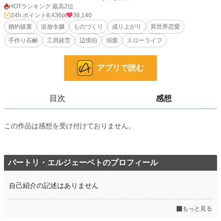
それは、薬草と油と花の香りを使った、肌に優しい石鹸作り。
HOTランキング 最高2位
24h.ポイント
8,436pt
36,140
肌が弱かったリリアーナは、幼い頃から自分のために石鹸や香り袋を作ってい
婚約破棄
追放令嬢
ものづくり
成り上がり
異世界恋愛
た。
手作り石鹸
工房経営
辺境伯
溺愛
スローライフ
けれど貴族社会では、高価な香水をまとえない彼女は「みすぼらしい令嬢」と見
下されるばかり。
アプリで読む
居場所を失ったリリアーナは、亡き母が残した森の端の小屋で、小さな石鹸工房
を始める。
最初のお客様は、手荒れに悩む村の洗濯女。
目次
感想
次に訪れたのは、戦傷と肌荒れに苦しむ無口な辺境伯。
やがてリリアーナの石鹸は、肌荒れに悩む貴婦人たち、香水が苦手な令嬢、汗の
匂いを気にする騎士たちの間で評判になっていく。
この作品は感想を受け付けておりません。
一方、リリアーナを捨てた元婚約者と義妹は、彼女の商品が王都で流行し始めた
ことに焦り始める。
バートリ・エルジェーベトのプロフィール
「戻ってきてくれ」と言われても、もう遅い。
私はもう、誰かの顔色をうかがう令嬢ではない。
自己紹介の記述はありません
これは、捨てられた元令嬢が、手作り石鹸で人々の悩みを洗い流しながら、王国
一の香り職人へと成り上がっていく、明るく優しいものづくり恋愛ファンタジ
もっと見る
ー。