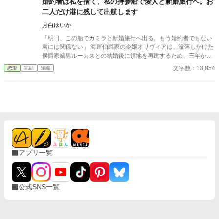
婚約者は私を捨て、私の持参船で愛人と新婚旅行へ。お
二人だけ港に残して出航します
月白ゆいか
「明日、この船でカミラと新婚旅行へ出る。もう婚約者でもない
君には関係ない」 海運伯爵家の令嬢オリヴィアは、没落しかけた
侯爵家嫡男ルーカスとの結婚後に領地を再建するため、三年かけ
て持参船〈暁の鴎〉号を準備してきた。 船員をそろえ、航路を整
文字数：13,854
恋愛
完結
短編
え、翌朝には嵐で被害を受けた島々へ出航する予定だった。船倉
には、備蓄があと二日で尽きる島民へ届ける食糧、薬、毛布が積
まれている。 ところが出航前日、港へ着いたオリヴィアが見たの
は、船から降ろされる救援物資と、代わりに積み込まれる衣装
箱、酒樽、鏡台、長椅子だった。 船上にはルーカスと、その愛人
カミラがいる。 ルーカスはオリヴィアとの婚約を一方的に解消
し、カミラとの婚礼と新婚旅行、さらに自分の私的事業へ〈暁の
鴎〉号を使うと告げた。 「この毛布、少し獣臭いのですもの」 カ
ミラも救援物資を邪魔扱いし、自分の衣装と家具を優先する。 け
アプリ一覧
れどルーカスは、大切な二つの事実を軽んじていた。 〈暁の鴎〉
号は、結婚が成立するまではオリヴィアの所有物。そして船員た
ちを雇っているのは、オリヴィアの実家である。 救援先を治める
フレデリック辺境伯は、島の備蓄があと二日だと伝えても、オリ
公式SNS一覧
ヴィアへ命令しない。 「この船をどうするかは、あなたが決めて
ください」 裏切られた痛みを抱えながら、オリヴィアは自分で救
援続行を決める。船員たちと物資を積み戻し、翌朝、予定どおり
出航すると宣言した。 それでもルーカスは、招待客の前ならオリ