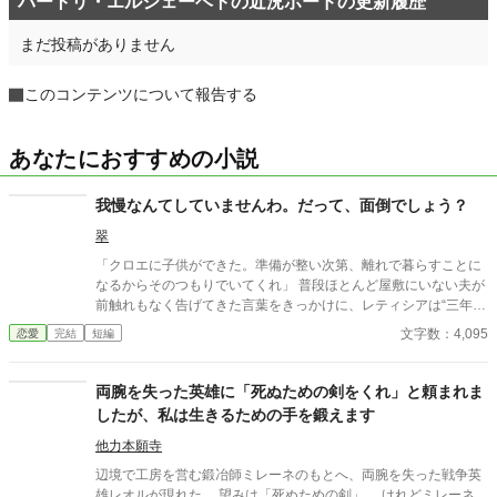
バートリ・エルジェーベトの近況ボードの更新履歴
まだ投稿がありません
このコンテンツについて報告する
あなたにおすすめの小説
我慢なんてしていませんわ。だって、面倒でしょう？
翠
「クロエに子供ができた。準備が整い次第、離れで暮らすことに
なるからそのつもりでいてくれ」 普段ほとんど屋敷にいない夫が
前触れもなく告げてきた言葉をきっかけに、レティシアは“三年
間”の契約を終わらせることにした。 赤の他人を屋敷に迎えるこ
文字数：4,095
恋愛
完結
短編
とはしない。 不要なものに感情を砕く理由などない。 「だって、
面倒でしょう？」 不誠実な夫も、無意味な結婚も、 この際すべて
切り捨ててしまいましょう。
両腕を失った英雄に「死ぬための剣をくれ」と頼まれま
したが、私は生きるための手を鍛えます
他力本願寺
辺境で工房を営む鍛冶師ミレーネのもとへ、両腕を失った戦争英
雄レオルが現れた。 望みは「死ぬための剣」。 けれどミレーネ