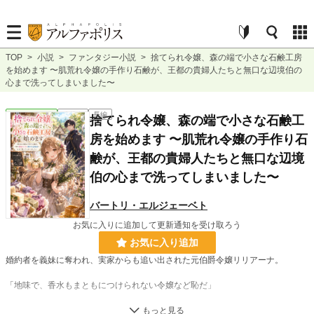
TOP
>
小説
>
ファンタジー小説
>
捨てられ令嬢、森の端で小さな石鹸工房
を始めます 〜肌荒れ令嬢の手作り石鹸が、王都の貴婦人たちと無口な辺境伯の
心まで洗ってしまいました〜
ファンタジー
連載中
長編
捨てられ令嬢、森の端で小さな石鹸工
房を始めます 〜肌荒れ令嬢の手作り石
鹸が、王都の貴婦人たちと無口な辺境
伯の心まで洗ってしまいました〜
バートリ・エルジェーベト
お気に入りに追加して更新通知を受け取ろう
お気に入り追加
婚約者を義妹に奪われ、実家からも追い出された元伯爵令嬢リリアーナ。
「地味で、香水もまともにつけられない令嬢など恥だ」
そう笑われた彼女には、誰にも認められなかった得意なことがあった。