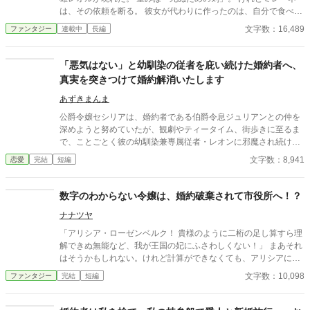
は、その依頼を断る。 彼女が代わりに作ったのは、自分で食べ、
扉を開け、働くための道具だった。 代金は施しにせず、仕事で返
文字数：16,489
ファンタジー
連載中
長編
す契約に。 英雄ではなく一人の働き手として工房に残ったレオル
と、誰にも頼れず工房を抱えてきたミレーネは、少しずつ対等な
居場所と恋を育てていく。 しかし国家は、レオルの身体を再び戦
「悪気はない」と幼馴染の従者を庇い続けた婚約者へ、
場へ戻し、ミレーネの技術を所有しようとする。 剣を鍛えない女
真実を突きつけて婚約解消いたします
職人と、昔の英雄ではない男が、仲間と記録と“戦わない道
具”で、自分たちの明日を取り戻す物語。 ※シリアスあり／恋愛
あずきまんま
は一途／ハッピーエンド／全60話完結
公爵令嬢セシリアは、婚約者である伯爵令息ジュリアンとの仲を
深めようと努めていたが、観劇やティータイム、街歩きに至るま
で、ことごとく彼の幼馴染兼専属従者・レオンに邪魔され続けて
いた。セシリアやその父である公爵が度重なる非礼を注意・抗議
文字数：8,941
恋愛
完結
短編
しても、ジュリアンは「悪気はないんだ」「寛容になりなさい」
と一向に取り合わず、従者の暴走を放置し続ける。 無数の不誠実
な対応に堪忍袋の緒が切れたセシリアは、綿密な記録を携え、建
数字のわからない令嬢は、婚約破棄されて市役所へ！？
国記念夜会という晴れの舞台で決着をつけることを決意。大勢の
ナナツヤ
貴族が見守る中、逃げ場のない完璧な証拠とともに婚約解消を突
きつけ、身勝手な二人と身内を庇い続けた伯爵家を社会的な破滅
「アリシア・ローゼンベルク！ 貴様のように二桁の足し算すら理
へと追い込んでいく。
解できぬ無能など、我が王国の妃にふさわしくない！」 まあそれ
はそうかもしれない。けれど計算ができなくても、アリシアには
人の気持ちを読む能力がある。港湾都市ラグナールの役所に勤め
文字数：10,098
ファンタジー
完結
短編
ることになり、数字に強いベテラン職員とともに、存分にその力
を発揮していく。