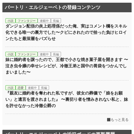
無口で不器用な辺境伯の静かな溺愛つき。
バートリ・エルジェーベトの登録コンテンツ
小説
144 位 / 228,743 件
小説
ファンタジー
連載中
長編
ダンジョン配信の炎上処理係だった俺、実はコメント欄をスキル
ファンタジー
20 位 / 53,295 件
化できる唯一の裏方でした〜クビにされたので拾った負けヒロイ
お気に入り
ンたちと最深層をバズらせ
1,272
24h.ポイント
8,436 pt
小説
ファンタジー
連載中
長編
文字数
妹に婚約者を譲ったので、王都で小さな焼き菓子屋を開きます 〜
831,414
泣き虫令嬢の幸せレシピが、冷徹王弟と国中の胃袋をつかんでし
更新日時
2026.08.07 21:30
まいました〜
初回公開日時
2026.07.05 15:23
小説
恋愛
連載中
長編
週間ポイント
64,934 pt (138 位)
『親友に婚約者を奪われた私ですが、彼女の葬儀で「娘をお願
い」と遺言を渡されました』 〜裏切り者を憎みきれない私と、妹
月間ポイント
513,233 pt (58 位)
を許せなかった冷徹公爵の
年間ポイント
513,233 pt (993 位)
もっと見る
累計ポイント
559,707 pt (9,541 位)