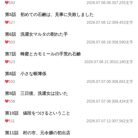
593
2026.07.06 06:30
7,255文字
無口で不器用な辺境伯の静かな溺愛つき。
第5話 初めての石鹸は、見事に失敗しました
小説
143 位 / 228,723 件
527
2026.07.06 12:30
9,453文字
ファンタジー
21 位 / 53,294 件
第6話 洗濯女マルタの割れた手
お気に入り
1,273
503
2026.07.06 18:30
8,590文字
24h.ポイント
8,869 pt
第7話 蜂蜜とカモミールの手荒れ石鹸
文字数
814,283
523
2026.07.06 21:30
10,180文字
更新日時
2026.08.07 18:30
第8話 小さな帳簿係
502
2026.07.07 00:30
8,691文字
初回公開日時
2026.07.05 15:23
第9話 三日後、洗濯女は泣いた
週間ポイント
64,934 pt (138 位)
558
2026.07.07 06:30
8,434文字
月間ポイント
513,233 pt (58 位)
第10話 値段をつけるということ
年間ポイント
513,233 pt (993 位)
511
2026.07.07 12:30
7,562文字
累計ポイント
551,250 pt (9,654 位)
第11話 村の市、元令嬢の初出店