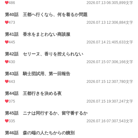
486
2026.07.13 06:30
5,899文字
第40話 王都へ行くなら、何を着るか問題
473
2026.07.13 12:30
6,884文字
第41話 香水をまとわない商談服
445
2026.07.14 21:40
5,633文字
第42話 セリーヌ、香りを控えられない
430
2026.07.15 07:30
6,166文字
第43話 騎士団試用、第一回報告
443
2026.07.15 12:30
7,780文字
第44話 王都行きを決める夜
375
2026.07.15 19:30
7,247文字
第45話 ニナは同行するか、留守番するか
335
2026.07.16 07:30
7,543文字
第46話 森の端の人たちからの餞別