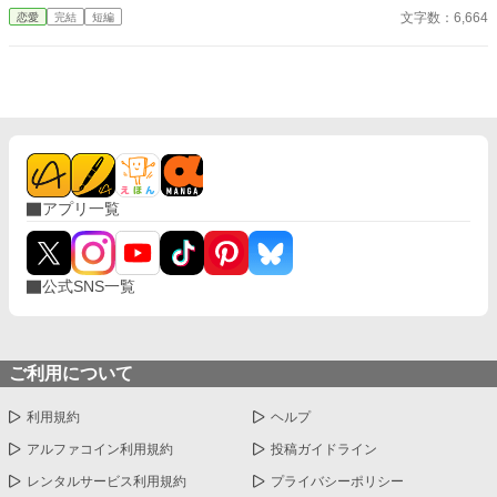
で“氷の将軍”に溺愛されていた。 手遅れになってから縋る王子と
文字数：6,664
恋愛
完結
短編
ぁ。
滅びゆく国をよそに、彼女は初めての恋を知る。
アプリ一覧
公式SNS一覧
ご利用について
利用規約
ヘルプ
アルファコイン利用規約
投稿ガイドライン
レンタルサービス利用規約
プライバシーポリシー