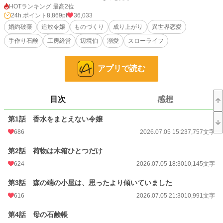
それは、薬草と油と花の香りを使った、肌に優しい石鹸作り。
HOTランキング 最高2位
24h.ポイント
8,869pt
36,033
肌が弱かったリリアーナは、幼い頃から自分のために石鹸や香り袋を作ってい
婚約破棄
追放令嬢
ものづくり
成り上がり
異世界恋愛
た。
手作り石鹸
工房経営
辺境伯
溺愛
スローライフ
けれど貴族社会では、高価な香水をまとえない彼女は「みすぼらしい令嬢」と見
下されるばかり。
アプリで読む
居場所を失ったリリアーナは、亡き母が残した森の端の小屋で、小さな石鹸工房
を始める。
最初のお客様は、手荒れに悩む村の洗濯女。
目次
感想
次に訪れたのは、戦傷と肌荒れに苦しむ無口な辺境伯。
やがてリリアーナの石鹸は、肌荒れに悩む貴婦人たち、香水が苦手な令嬢、汗の
第1話 香水をまとえない令嬢
匂いを気にする騎士たちの間で評判になっていく。
686
2026.07.05 15:23
7,757文字
一方、リリアーナを捨てた元婚約者と義妹は、彼女の商品が王都で流行し始めた
ことに焦り始める。
第2話 荷物は木箱ひとつだけ
624
2026.07.05 18:30
10,145文字
「戻ってきてくれ」と言われても、もう遅い。
私はもう、誰かの顔色をうかがう令嬢ではない。
第3話 森の端の小屋は、思ったより傾いていました
これは、捨てられた元令嬢が、手作り石鹸で人々の悩みを洗い流しながら、王国
616
2026.07.05 21:30
10,991文字
一の香り職人へと成り上がっていく、明るく優しいものづくり恋愛ファンタジ
ー。
第4話 母の石鹸帳