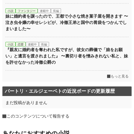
小説
ファンタジー
連載中
長編
妹に婚約者を譲ったので、王都で小さな焼き菓子屋を開きます 〜
泣き虫令嬢の幸せレシピが、冷徹王弟と国中の胃袋をつかんでし
まいました〜
小説
恋愛
連載中
長編
『親友に婚約者を奪われた私ですが、彼女の葬儀で「娘をお願
い」と遺言を渡されました』 〜裏切り者を憎みきれない私と、妹
を許せなかった冷徹公爵の
もっと見る
バートリ・エルジェーベトの近況ボードの更新履歴
まだ投稿がありません
このコンテンツについて報告する
あなたにおすすめの小説