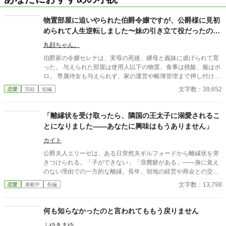
物置部屋に追いやられた伯爵令嬢ですが、公爵様に見初
められて人生逆転しました〜妹の引き立て役だったの
に、今では社交界の花と呼ばれています〜
丸顔ちゃん。
伯爵家の令嬢セレナは、実母の死後、継母と義妹に虐げられて育
った。 与えられた部屋は使用人以下の物置、食事は残飯、服はボ
ロ。 専属侍女も与えられず、家の運営や帳簿管理まで押し付けら
れ、 失敗すれば鞭打ち――それが彼女の日常だった。 そんなある
文字数：39,652
恋愛
完結
短編
日、世間体のためだけに同行させられた夜会で、 セレナは公爵家
の跡取りレオンと出会う。 「あなたの瞳は、こんな場所に閉じ込
めていいものではない」 彼はセレナの知性と静かな強さに一瞬で
「離縁状を受け取ったら、隣国の王太子に溺愛されるこ
心を奪われ、 彼女の境遇を知ると激怒し、家族の前で堂々と求婚
とになりました——あなたに興味はもうありません」
する。 嫁ぎ先の公爵家で、セレナは初めて“人として扱われ”、 広
い部屋、美味しい食事、優しい侍女たちに囲まれ、 独学で身につ
カイト
けた知識を活かして家の運営でも大活躍。 栄養と愛情を取り戻し
公爵夫人エリーゼは、ある日突然夫ギルフォードから離縁状を突
たセレナは、 誰もが振り返るほどの美しさを開花させ、 社交界で
きつけられる。「子ができない」「浪費癖がある」——身に覚え
注目される存在となる。 一方、セレナを失った伯爵家は、 彼女の
のない理由での一方的な離縁。長年、領地の経営や商会との交
能力なしでは立ち行かず、 ゆっくりと没落していくのだった―
渉、社交界の采配まで公爵家を陰で支え続けてきたエリーゼだっ
文字数：13,798
恋愛
連載中
長編
―。 虐げられた令嬢が、公爵の愛と自分の才能で幸せを掴む逆転
たが、夫はその功績を顧みることなく、男爵令嬢クラリスとの関
物語。
係に溺れていた。 実家も没落し、行き場を失ったエリーゼの前に
現れたのは、かつて貿易交渉で顔を合わせた隣国の王太子レオン
何も知らなかったのと言われてももう戻りません
ハルト。彼女の誠実さと実務能力を高く評価していた彼は、迷わ
ふゆきまゆ