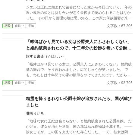
ず彼女を隣国へと迎え入れる。 隣国の宮廷でエリーゼは、初めて
自分の働きが正当に評価される心地よさを知る。一方、公爵家か
シエルは王妃に頼まれて後妻になった家から今日出ていく。 年の
ら「知恵を貸してほしい」という都合のいい相談が届くが、エリ
近い義理の娘とは折り合いが悪く最後まで認められることはなか
ーゼの答えは静かで揺るぎない——「あなたに興味はもうありま
った。 その日から義理の娘は思い知る。この家に何故後妻が来て
せん」。 エリーゼが去った後、公爵家にはまず小さな綻びが生ま
どれ程支えられていたのかを。 ●貴族の事情と現代の事情って違
文字数：67,206
恋愛
連載中
長編
れ、実務をこなせないクラリスが公爵夫人となったことでそれは
うよねとふと思いついた話です 話を追加しようと思うので少し伸
本格的な経営危機へと発展していく。取引先の離反、社交界での
びます。どのくらいかはまだ。
評判失墜——ギルフォードは失って初めて、エリーゼがどれほど
「帳簿ばかり見ている女は公爵夫人にふさわしくない」
大きな存在だったかを思い知る。 一方、隣国ではレオンハルトの
と婚約破棄されたので、十二年分の粉飾を暴いて公爵家
敬意がいつしか恋心へと変わっていた。対等な関係の中で求婚を
を潰しました
受け入れたエリーゼは、新しい人生を歩み始める。すべてを失い
旅する書斎（☆ほしい）
かけたギルフォードが復縁を懇願しに訪れても、彼女の心はもう
「帳簿ばかり見ている女は、公爵夫人にふさわしくない」 婚約破
微動だにしない。 過去を振り返ることなく、エリーゼは自分を正
棄の舞台で、そう言われました。広間じゅうが笑いました。 で
しく見てくれる相手のもとで、本当の幸せを掴み取る——「無関
も、わたしは十年間その家の帳簿をつけてきたのです。だから知
心」という最も静かで確実な復讐を成し遂げながら。
っています。フェルゼン公爵家の帳簿は、十二年前から一度も合
文字数：93,796
恋愛
連載中
長編
っていません。 前の暮らしで、わたしは会計士でした。顔も名前
も思い出せませんが、数字の読み方だけは体に残っています。 魔
法は使えません。剣も振れません。できるのは、歩幅を数えるこ
精霊を操りきれない公爵令嬢が追放されたら、国が滅び
と、三度足すこと、端数を見ること、日付の差を取ること。ただ
ました
それだけです。 けれど紙は書き直せても、焼けた家は書き直せな
い。買ったことになっている馬は、どこにもいない。十二年前に
唯崎りいち
辞めた十一人は、どこかで暮らしている。 一行ずつ数えていく
「地味な女に王妃は務まらない」と婚約破棄された公爵令嬢。 だ
と、公爵家の足もとから音が鳴りはじめました。 わたしを笑わな
が翌日、彼女が消えた途端、国の花は枯れ作物は全滅する。 ――
かった人がひとりだけいます。王室監査院の監査卿。人の顔を見
彼女こそが、この国を支えていた存在だった。 一方、彼女は隣国
ずに、数字のほうを見る人です。 数える女の、静かな監査ざま