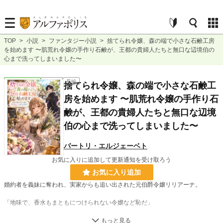
TOP
>
小説
>
ファンタジー小説
>
捨てられ令嬢、森の端で小さな石鹸工房
を始めます 〜肌荒れ令嬢の手作り石鹸が、王都の貴婦人たちと無口な辺境伯の
心まで洗ってしまいました〜
ファンタジー
連載中
長編
捨てられ令嬢、森の端で小さな石鹸工
房を始めます 〜肌荒れ令嬢の手作り石
鹸が、王都の貴婦人たちと無口な辺境
伯の心まで洗ってしまいました〜
バートリ・エルジェーベト
お気に入りに追加して更新通知を受け取ろう
お気に入り追加
婚約者を義妹に奪われ、実家からも追い出された元伯爵令嬢リリアーナ。
「地味で、香水もまともにつけられない令嬢など恥だ」
そう笑われた彼女には、誰にも認められなかった得意なことがあった。