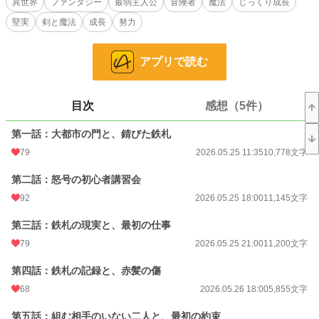
異世界
ファンタジー
最弱主人公
冒険者
魔法
じっくり成長
そんなアルトが選んだのは、無理に強敵へ挑む道ではなく、街中の雑用依頼をこ
堅実
剣と魔法
成長
努力
なし、薬草を採り、スライムの核を拾い、毎日きちんと生きて帰ることだった。
やがてアルトは、赤髪の少女リーズと行動を共にするようになる。
アプリで読む
前に出るリーズと、慎重に周囲を見るアルト。
最初は噛み合わなかった二人も、小さな失敗と報告を重ねながら、少しずつ冒険
者としての歩き方を覚えていく。
目次
感想（5件）
これは、最弱の新人が急に無双する物語ではない。
怖さを知り、足元を見て、できることを一つずつ増やしていく物語。
第一話：大都市の門と、錆びた鉄札
能力値オールFだけど、なんとか生きています。
79
2026.05.25 11:35
10,778文字
今日も無事に帰るため、アルトは小盾を構えて森へ向かう。
第二話：怒号の初心者講習会
小説
5,028 位 / 228,584 件
92
2026.05.25 18:00
11,145文字
ファンタジー
872 位 / 53,243 件
第三話：鉄札の現実と、最初の仕事
79
2026.05.25 21:00
11,200文字
お気に入り
144
第四話：鉄札の記録と、赤髪の傷
24h.ポイント
269 pt
68
2026.05.26 18:00
5,855文字
文字数
350,362
第五話：組む相手のいない二人と、最初の約束