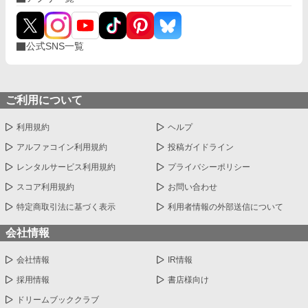
球の助っ人では球速160kmを叩き出すなど、気づけばとんでもな
いスペックに。周囲からは注目されまくるが、本人はあくまで
「目立たない」を貫こうとする。 一方で、異世界に行ったクラス
公式SNS一覧
メイトたちはどうなっているのか？ なぜ自分だけが残されたの
か？ 現実でコツコツ強くなる“裏ルート主人公”がなんと生きよう
とする物語（のはず） 疲れている人が頭を使わないで読める作
品です。ちなみに読むとIQが少し下がります。 ＊完結しました
長い間のご声援とご支援、ありがとうございました ＊ちょっとだ
ご利用について
け第二部を付け足しました。第三部までお休みします。
利用規約
ヘルプ
アルファコイン利用規約
投稿ガイドライン
レンタルサービス利用規約
プライバシーポリシー
スコア利用規約
お問い合わせ
特定商取引法に基づく表示
利用者情報の外部送信について
会社情報
会社情報
IR情報
採用情報
書店様向け
ドリームブッククラブ