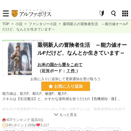
TOP
>
小説
>
ファンタジー小説
>
最弱新人の冒険者生活 ～能力値オールF
だけど、なんとか生きています～
ファンタジー
完結
長編
最弱新人の冒険者生活 ～能力値オー
ルFだけど、なんとか生きています～
お米の国から愛をこめて
（近況ボード：
7 件
）
お気に入りに追加して更新通知を受け取ろう
お気に入り追加
能力値は、筋力F、耐久F、敏捷F、魔力F。
スキルは【生活魔法】と、かすかな違和感を拾うだけの【危機感知・微】。
村を出て交易都市アウローラへやって来た少年アルトは、冒険者登録の水晶で、
自分が見事なまでに“全部F”だと知る。
HOTランキング 最高4位
頼れるのは、父のお古の鈍い短剣と、少しの所持金だけ。
24h.ポイント
269pt
3,117
まともな防具もなく、戦う力もない。