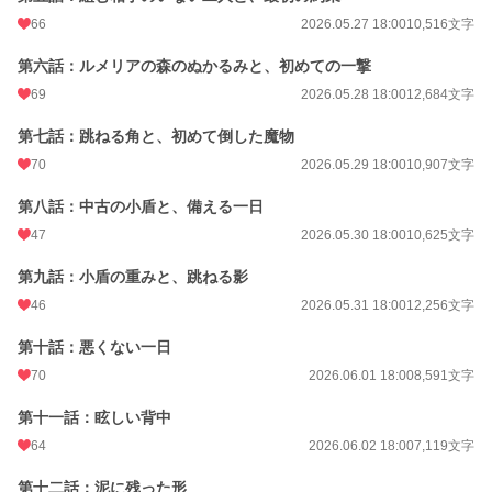
更新日時
2026.07.12 18:00
66
2026.05.27 18:00
10,516文字
初回公開日時
2026.05.25 11:35
第六話：ルメリアの森のぬかるみと、初めての一撃
初回完結日時
2026.07.13 02:12
69
2026.05.28 18:00
12,684文字
週間ポイント
3,462 pt (2,909 位)
第七話：跳ねる角と、初めて倒した魔物
月間ポイント
18,187 pt (2,604 位)
70
2026.05.29 18:00
10,907文字
年間ポイント
68,367 pt (8,182 位)
第八話：中古の小盾と、備える一日
累計ポイント
69,814 pt (37,177 位)
47
2026.05.30 18:00
10,625文字
第九話：小盾の重みと、跳ねる影
46
2026.05.31 18:00
12,256文字
第十話：悪くない一日
70
2026.06.01 18:00
8,591文字
第十一話：眩しい背中
64
2026.06.02 18:00
7,119文字
第十二話：泥に残った形