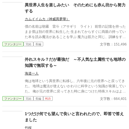
4人引っ越しを決意する。 前世の記憶と知識、魔法を駆使して少
異世界人生を楽しみたい そのためにも赤ん坊から努力
しずつでも確実にお金を貯めていく。
する
カムイイムカ（神威異夢華）
僕の名前は朝霧 雷斗（アサギリ ライト） 前世の記憶を持った
まま僕は別の世界に転生した 生まれてからすぐに両親の持ってい
た本を読み魔法があることを学ぶ 魔力は筋力と同じ、訓練をすれ
ば上達する ということで努力していくことにしました
文字数：151,496
ファンタジー
完結
長編
外れスキル？だが最強だ ～不人気な土属性でも地球の
知識で無双する～
海道一人
俺は地球という異世界に転移し、六年後に元の世界へと戻ってき
た。 地球は魔法が使えないかわりに科学という知識が発展してい
た。 俺が元の世界に戻ってきた時に身につけた特殊スキルはより
にもよって一番不人気の土属性だった。 だけど悔しくはない。 何
文字数：664,401
ファンタジー
完結
長編
R15
故なら地球にいた六年間の間に身につけた知識がある。 そしてあ
らゆる物質を操れる土属性こそが最強だと知っているからだ。 ひ
ょんなことから小さな村を襲ってきた山賊を土属性の力と地球の
1つだけ何でも望んで良いと言われたので、即答で答え
知識で討伐した俺はフィルド王国の調査隊長をしているアマーリ
ました
アという女騎士と知り合うことになった。 アマーリアの協力もあ
ってフィルド王国の首都ゴルドで暮らせるようになった俺は王国
竹桜