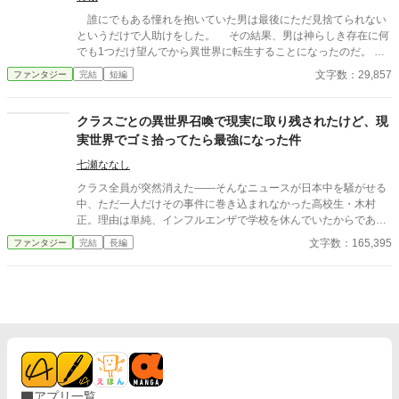
の陰で蠢く陰謀に巻き込まれていく。 フィルド王国を守るための
誰にでもある憧れを抱いていた男は最後にただ見捨てられない
俺の戦いが始まろうとしていた。 ※この小説は小説家になろうと
というだけで人助けをした。 その結果、男は神らしき存在に何
カクヨムにも投稿しています
でも1つだけ望んでから異世界に転生することになったのだ。
男は即答で答え、異世界で竜騎兵となる。 自らの憧れを叶え
文字数：29,857
ファンタジー
完結
短編
る為に。
クラスごとの異世界召喚で現実に取り残されたけど、現
実世界でゴミ拾ってたら最強になった件
七瀬ななし
クラス全員が突然消えた――そんなニュースが日本中を騒がせる
中、ただ一人だけその事件に巻き込まれなかった高校生・木村
正。理由は単純、インフルエンザで学校を休んでいたからであ
る。気づけば教室は空っぽ、親友の田中勇気もいない。どうやら
文字数：165,395
ファンタジー
完結
長編
クラスごと異世界に召喚されたらしい……って、いやいやそんな
わけある？と思いつつも、自分の目の前にはしっかりと「ステー
タス画面」が出現。どうやら自分にも何かしらの“力”は与えられ
ているようだ。 ただしそのスキルが微妙すぎる。《翻訳》と《ク
リーンアップ》。いや、地味すぎない？と思いながらも試してみ
ると、なんとゴミを拾うだけでレベルが上がることが判明。しか
も不法投棄されたゴミは経験値がバカ高い。これは……やばい。
誰にもバレずに最強になれるやつでは？ こうして正は、毎朝こっ
そりゴミ拾いをしながらレベルアップするという謎の生活をスタ
アプリ一覧
ート。すると、体育祭でちょっと走っただけで高校記録寸前、野