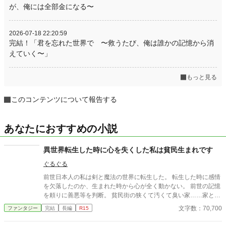
が、俺には全部金になる〜
2026-07-18 22:20:59
完結！「君を忘れた世界で 〜救うたび、俺は誰かの記憶から消
えていく〜」
もっと見る
このコンテンツについて報告する
あなたにおすすめの小説
異世界転生した時に心を失くした私は貧民生まれです
ぐるぐる
前世日本人の私は剣と魔法の世界に転生した。 転生した時に感情
を欠落したのか、生まれた時から心が全く動かない。 前世の記憶
を頼りに善悪等を判断。 貧民街の狭くて汚くて臭い家……家とは
いえないほったて小屋に、生まれた時から住んでいる。 2人の兄
文字数：70,700
ファンタジー
完結
長編
R15
と、私と、弟と母。 母親はいつも心ここにあらず、父親は所在不
明。 ある日母親が死んで父親のへそくりを発見したことで、兄弟