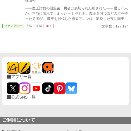
稲山裕
――魔王討伐の凱旋後、勇者は裏切られ処刑された―― 優しい人
が、本当に壊れてしまったら？ それも、魔王を討つほどの力を持
った勇者が。 魔王を討伐した勇者アレンは、凱旋した夜に国王か
ら裏切られた。 共に戦った仲間を殺され、濡れ衣を着せられ、
文字数：127,194
ファンタジー
完結
長編
R15
人々に処刑された彼は、名も知らぬ女神の奇跡によって蘇る。 生
き残った最後の仲間リリスを頼り雪山を進むアレン。 だが、その
少女の正体は――魔族と人間のハーフである勇者を魔族へ引き入
れるため、送り込まれた魔王の第十三王女だった。 逃避行の中、
彼女を心の支えとしていくアレンと、その想いさえ利用して堕転
させようとするリリス。 やがて勇者が「僕」を捨てるその日、壊
れるのは彼だけではなかった――。
アプリ一覧
公式SNS一覧
ご利用について