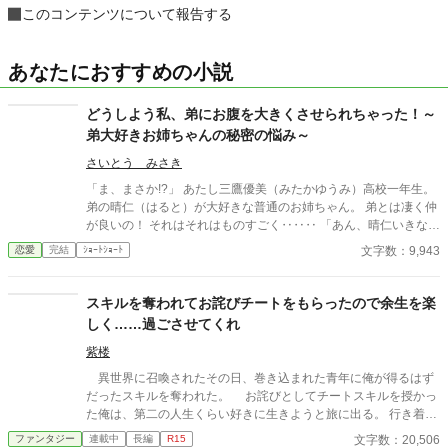
このコンテンツについて報告する
あなたにおすすめの小説
どうしよう私、弟にお腹を大きくさせられちゃった！～
弟大好きお姉ちゃんの秘密の悩み～
さいとう みさき
「ま、まさか!?」 あたし三鷹優美（みたかゆうみ）高校一年生。
弟の晴仁（はると）が大好きな普通のお姉ちゃん。 弟とは凄く仲
が良いの！ それはそれはものすごく‥‥‥ 「あん、晴仁いきなり
そんなのお口に入らないよぉ～♡」 そんな関係のあたしたち。 で
文字数：9,943
恋愛
完結
ｼｮｰﾄｼｮｰﾄ
もある日トイレであたしはアレが来そうなのになかなか来ないの
も気にもせずスカートのファスナーを上げると‥‥‥ 「うそっ！
お腹が出て来てる!?」 お姉ちゃんの秘密の悩みです。
スキルを奪われてお詫びチートをもらったので余生を楽
しく……過ごさせてくれ
紫楼
異世界に召喚されたその日、巻き込まれた青年に俺が得るはず
だったスキルを奪われた。 お詫びとしてチートスキルを授かっ
た俺は、第二の人生くらい好きに生きようと旅に出る。 行き着い
た先は、寂れた町の場末の酒場だ。 なぜか客は男ばかりだが、
文字数：20,506
ファンタジー
連載中
長編
R15