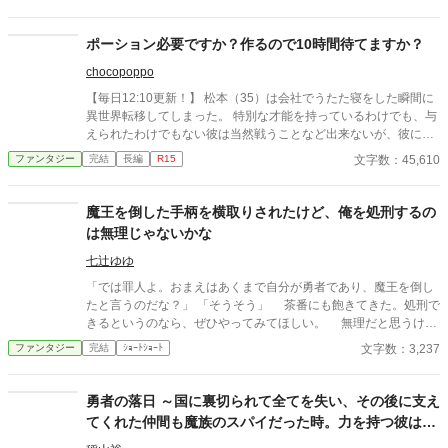
日雇い冒険者や恐妻家の肉屋たちとの気楽な毎日は悪くない。
……ただ一人、どう見ても貴族のような美青年がこの地味な酒場
へ通ってくる理由だけは、さっぱりわからない。 「お前らツケは
ポーション必要ですか？作るので10時間待てますか？
やめろ」 そんな穏やかな日々を送っていたはずなのに、ある
chocopoppo
日、酒場へ厄介な依頼が舞い込んできた――。 他サイトでも掲
載しています。 不定期更新です。
【毎日12:10更新！】 松本（35）は会社でうたた寝をした瞬間に
異世界転移してしまった。 特別な才能を持っているわけでも、与
えられたわけでもない彼は当然戦うことなど出来ないが、彼には
持ち前の『単調作業適性』と『社会人適性』のスキル（？）があ
文字数：45,610
ファンタジー
完結
長編
R15
った。 第二の『社会人』人生を送るため、超資格重視社会で手に
職付けようと奮闘する、自称『どこにでもいる』社会人のお話。
魔王を倒した手柄を横取りされたけど、俺を処刑するの
は無理じゃないかな
七辻ゆゆ
「では罪人よ。おまえはあくまで自分が勇者であり、魔王を倒し
たと言うのだな？」 「そうそう」 茶番にも飽きてきた。処刑で
きるというのなら、ぜひやってみてほしい。 無理だと思うけ
ど。
文字数：3,237
ファンタジー
完結
ｼｮｰﾄｼｮｰﾄ
勇者の落日 ～国に裏切られて全てを失い、その後に支え
てくれた仲間も魔族のスパイだった時。力を持つ彼は人
でいられるのか～