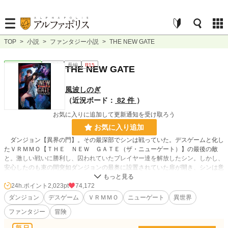
TOP
>
小説
>
ファンタジー小説
>
THE NEW GATE
ファンタジー
連載中
長編
R15
THE NEW GATE
風波しのぎ
（近況ボード：
82 件
）
お気に入りに追加して更新通知を受け取ろう
お気に入り追加
ダンジョン【異界の門】。その最深部でシンは戦っていた。デスゲームと化し
たＶＲＭＭＯ【ＴＨＥ ＮＥＷ ＧＡＴＥ（ザ・ニューゲート）】の最後の敵
と。激しい戦いに勝利し、囚われていたプレイヤー達を解放したシン。しかし、
安心したのも束の間突如ダンジョンの最奥に設置されていた扉が開き、シンは意
識を失う。目覚めたとき、シンの目の前に広がっていたのは本物の【ＴＨＥ Ｎ
ＥＷ ＧＡＴＥ】の世界だった。
24h.ポイント
2,023pt
74,172
ダンジョン
デスゲーム
ＶＲＭＭＯ
ニューゲート
異世界
小説
635 位 / 228,724 件
ファンタジー
冒険
ファンタジー
108 位 / 53,293 件