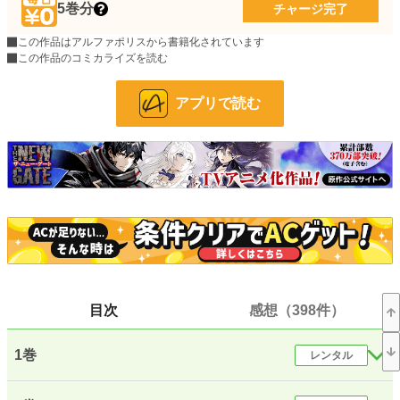
5巻分
チャージ完了
お気に入り
21,287
この作品はアルファポリスから書籍化されています
24h.ポイント
この作品のコミカライズを読む
2,023 pt
文字数(レンタル含む)
3,253,819
アプリで読む
更新日時
2026.08.02 15:32
初回公開日時
2016.08.31 20:42
週間ポイント
16,366 pt (565 位)
月間ポイント
70,215 pt (595 位)
年間ポイント
523,854 pt (967 位)
累計ポイント
36,790,200 pt (29 位)
目次
感想（398件）
1巻
レンタル