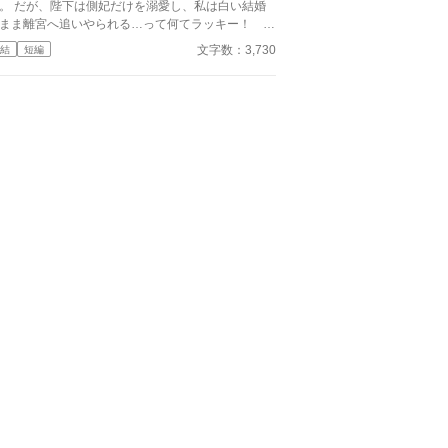
ていた。 「この指輪、瑠奈の手にあったほう
。 だが、陛下は側妃だけを溺愛し、私は白い結婚
うと思う」 私は手を引き戻し、信じられな
まま離宮へ追いやられる…って何てラッキー！ 国
いで彼を見た。 「どういう意味？ 瑠奈と結婚
事は陛下と側妃様に任せて、私はこのまま離宮で何
文字数：3,730
結
短編
つもりなの？」 景人は目を伏せ、指輪の縁を
責任も無い楽な生活を！…と思っていたのに…。
先でなぞった。まるで、たいしたことではない問い
少し考えているだけのようだった。 「そこまでじ
ない。ただ、会えない時間が長くなると、どうして
瑠奈のことを考えるんだ」 その瞬間、私は自分
どうやってあのタワーマンションを出たのかさえ覚
ていない。