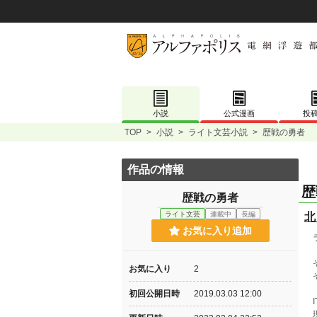
小説
公式漫画
投
TOP
>
小説
>
ライト文芸小説
>
歴戦の勇者
作品の情報
歴
歴戦の勇者
ライト文芸
連載中
長編
北
お気に入り追加
ラ
そ
お気に入り
2
そ
初回公開日時
2019.03.03 12:00
I
現