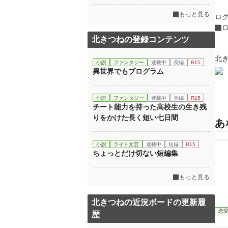
もっと見る
ロ
北きつねの登録コンテンツ
北
小説
ファンタジー
連載中
長編
R15
異世界でもプログラム
小説
ファンタジー
連載中
長編
R15
チート能力を持った高校生の生き残
りをかけた長く短い七日間
あ
小説
ライト文芸
連載中
短編
R15
ちょっとだけ切ない短編集
もっと見る
北きつねの近況ボードの更新履
恋
歴