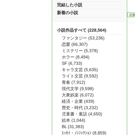
完結した小説
新着の小説
恋
小説作品すべて (228,564)
ファンタジー (53,236)
恋愛 (66,307)
ミステリー (5,378)
ホラー (8,494)
SF (6,733)
キャラ文芸 (5,635)
ライト文芸 (9,592)
青春 (7,912)
現代文学 (9,598)
大衆娯楽 (6,072)
経済・企業 (439)
歴史・時代 (3,232)
児童書・童話 (4,650)
絵本 (1,044)
BL (31,383)
ｴｯｾｲ・ﾉﾝﾌｨｸｼｮﾝ (8,859)