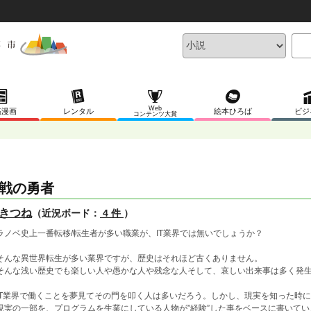
Web
稿漫画
レンタル
絵本ひろば
ビジ
コンテンツ大賞
戦の勇者
きつね
（近況ボード：
4 件
）
ノベ史上一番転移/転生者が多い職業が、IT業界では無いでしょうか？
んな異世界転生が多い業界ですが、歴史はそれほど古くありません。
んな浅い歴史でも楽しい人や愚かな人や残念な人そして、哀しい出来事は多く発
T業界で働くことを夢見てその門を叩く人は多いだろう。しかし、現実を知った時
実の一部を、プログラムを生業にしている人物が”経験”した事をベースに書いてい