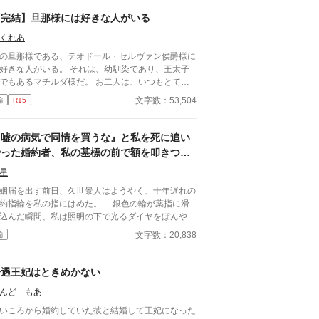
【完結】旦那様には好きな人がいる
くれあ
の旦那様である、テオドール・セルヴァン侯爵様に
好きな人がいる。 それは、幼馴染であり、王太子
でもあるマチルダ様だ。 お二人は、いつもとても
睦まじいご様子で、そんな叶わぬお二人の恋をそっ
文字数：53,504
編
R15
見守るのが私の日常だった。 そんなある日、夜会
めったに顔を出さない王太子殿下に、ダンスに誘わ
て。それがきっかけで、私の日常は少しずつ変化し
『嘘の病気で同情を買うな』と私を死に追い
めた。
やった婚約者、私の墓標の前で額を叩きつ
け、血の涙を流して号泣する大破滅！
星
姻届を出す前日、久世景人はようやく、十年遅れの
約指輪を私の指にはめた。 銀色の輪が薬指に滑
込んだ瞬間、私は照明の下で光るダイヤをぼんやり
つめた。長く続いた待ち時間が、やっと終わったよ
文字数：20,838
編
な気がした。けれど次の瞬間、彼は私の手を見下ろ
、まるで似合わない品物を評するように静かな声で
正直、澪の手ってあまりきれいじゃない
冷遇王妃はときめかない
葉を失った。 景人はそのまま私の
んど もあ
先を取ると、さっきはめたばかりの指輪を抜き取っ
。十年待ち続けた指輪は、彼の手のひらの上で冷た
いころから婚約していた彼と結婚して王妃になった