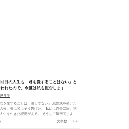
三回目の人生も「君を愛することはない」と
言われたので、今度は私も拒否します
野月子
君を愛することは、決してない」 結婚式を挙げた
の夜、夫は私にそう告げた。 私には過去二回、別
人生を生きた記憶がある。 そうして毎回同じよう
れてきた。 逃げた一回目、我慢した二回目。
文字数：5,073
編
ずれも上手くいかなかった。 だから今回は。