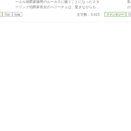
く光っ
ーエル侯爵家嫡男のルーカスに嫁ぐことになったスタ
私
が似合
ーリング伯爵家長女のべリーチェは、驚きながらも冷
の
い思
静だった。所詮は、貴族同士の政略結婚なのだから愛
の
文字数：3,425
愛
完結
短編
ファンタジー
完
する
してほしいなど願ったこともなかった。べリーチェの
の
指
反応に驚きながらも恋人との時間を優先していくルー
を
カス。 ルーカスが本当に大切なものに気づいた時に
ゃ
は時すでに遅かった・・・
も
が
え