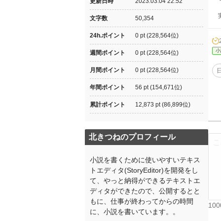
更新日時
2023.03.04 22:52
実
文字数
50,354
24h.ポイント
0 pt (228,564位)
小
週間ポイント
0 pt (228,564位)
月間ポイント
0 pt (228,564位)
年間ポイント
56 pt (154,671位)
累計ポイント
12,873 pt (86,899位)
北きつねのプロフィール
小説を書くために使いやすいテキス
トエディタ(StoryEditor)を開発をし
て、やっと納得ができるテキストエ
ディタができたので、公開するとと
もに、仕事が終わってからの時間
10
に、小説を書いています。。