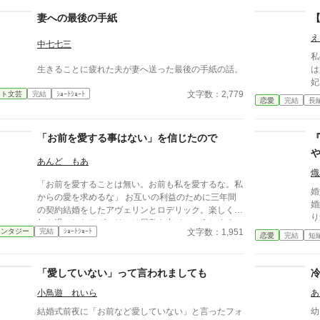
蔑まれ、尊厳を踏みにじられたイザラ。 だが、彼
妻への最後の手紙
女は涙を見せず、侯爵家の誇りを守るため不当な破棄
を断固として拒否。たった一人で反撃の証拠集めを開
え
中七七三
始する。 彼女が助力を求めたのは、社交界から距
私
離を置き、冷徹と噂される辺境伯アレクシス。彼は、
生きることに疲れた夫が妻へ送った最後の手紙の話。
は
イザラの持つ鋼のような意志と冷静な知性を見抜き、
妃
彼女の非公式な協力者となる。 しかし、そんな彼
文字数：2,779
イト文芸
完結
ｼｮｰﾄｼｮｰﾄ
仲
女を待っていたのは「辺境伯と不貞を働いている」と
恋愛
完結
長
と
いう、さらに悪質な濡れ衣だった――
に
れ
「お前を愛する事はない」を信じたので
始
あんど もあ
熾
「お前を愛することは無い。お前も私を愛するな。私
婚
からの愛を求めるな」 お互いの利益のために三年間
婚
の契約結婚をしたアヴェリンとロデリック。楽しく三
り
年を過ごしたアヴェリンは屋敷を出ていこうとするの
見
文字数：1,951
ァンタジー
完結
ｼｮｰﾄｼｮｰﾄ
だが……。
恋愛
完結
短
う
し
言った。 「
「愛していない」って言われましても
よな」 私は言
小鳥遊 れいら
あ
指
た
結婚式前夜に「お前など愛していない」と言ったフォ
幼