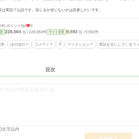
は実話？な話です。信じるか信じないかは読者しだいです。
24h.ポイント
0pt
0
228,564
9,592
位 / 228,564件
位 / 9,592件
説
ライト文芸
日常
ほのぼの？
コメディ？
IT
フィクション？
実話を元にしているフ
目次
00文字以内