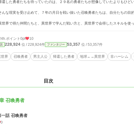
還した勇者たちを待っていたのは、２９名の勇者たちが想像していたよりもひど
んな現実を受け止めて、７年の月日を戦い抜いた召喚勇者たちは、自分たちの目的
世界で得た仲間たちと、異世界で学んだ戦い方と、異世界で会得したスキルを使っ
24h.ポイント
0pt
10
228,924
53,357
位 / 228,924件
位 / 53,357件
説
ファンタジー
異世界
召喚勇者
男主人公
帰還した勇者
地球←→異世界
非ハーレム
目次
章 召喚勇者
第一話 召喚勇者
0