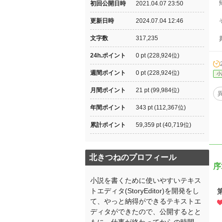
帰
初回公開日時
2021.04.07 23:50
更新日時
2024.07.04 12:46
そ
文字数
317,235
異
24h.ポイント
0 pt (228,924位)
週間ポイント
0 pt (228,924位)
小
月間ポイント
21 pt (99,984位)
年間ポイント
343 pt (112,367位)
累計ポイント
59,359 pt (40,719位)
北きつねのプロフィール
序
小説を書くために使いやすいテキス
トエディタ(StoryEditor)を開発をし
て、やっと納得ができるテキストエ
ディタができたので、公開するとと