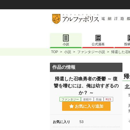
小説
公式漫画
投
TOP
>
小説
>
ファンタジー小説
>
帰還した召
作品の情報
帰
帰還した召喚勇者の憂鬱 ～ 復
讐を嗜むには、俺は幼すぎるの
北
か？ ～
世
ファンタジー
連載中
長編
R15
異
お気に入り追加
無
そ
お気に入り
53