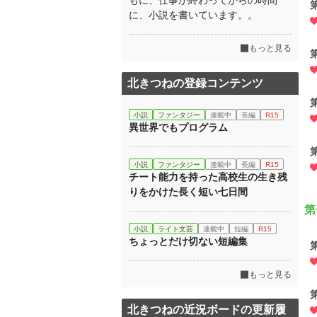
もに、仕事が終わってからの時間
に、小説を書いています。。
もっと見る
北きつねの登録コンテンツ
小説
ファンタジー
連載中
長編
R15
異世界でもプログラム
小説
ファンタジー
連載中
長編
R15
チート能力を持った高校生の生き残
りをかけた長く短い七日間
第
小説
ライト文芸
連載中
短編
R15
ちょっとだけ切ない短編集
もっと見る
北きつねの近況ボードの更新履