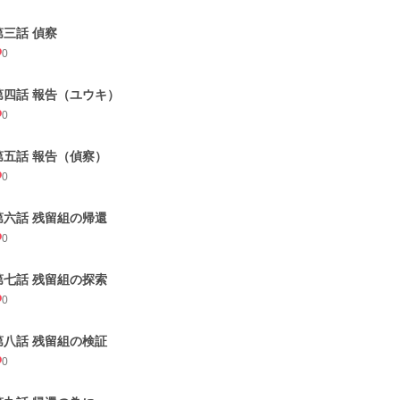
第三話 偵察
0
第四話 報告（ユウキ）
0
第五話 報告（偵察）
0
第六話 残留組の帰還
0
第七話 残留組の探索
0
第八話 残留組の検証
0