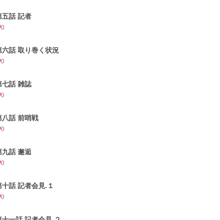
第五話 記者
0
第六話 取り巻く状況
0
第七話 雑誌
0
第八話 前哨戦
0
第九話 邂逅
0
第十話 記者会見.１
0
第十一話 記者会見.２