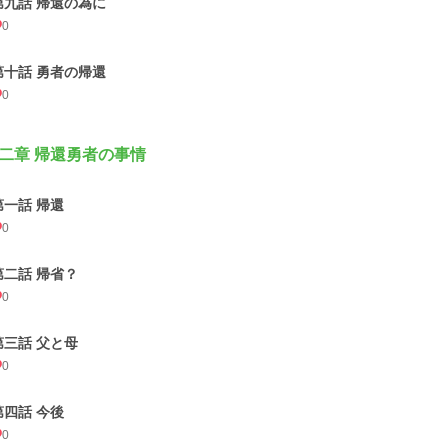
第九話 帰還の為に
0
第十話 勇者の帰還
0
二章 帰還勇者の事情
第一話 帰還
0
第二話 帰省？
0
第三話 父と母
0
第四話 今後
0