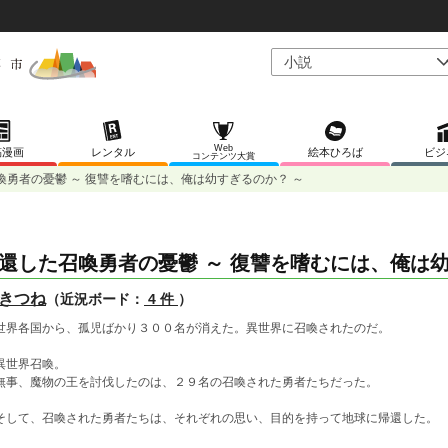
Web
稿漫画
レンタル
絵本ひろば
ビジ
コンテンツ大賞
喚勇者の憂鬱 ～ 復讐を嗜むには、俺は幼すぎるのか？ ～
還した召喚勇者の憂鬱 ～ 復讐を嗜むには、俺は幼
きつね
（近況ボード：
4 件
）
界各国から、孤児ばかり３００名が消えた。異世界に召喚されたのだ。
世界召喚。
事、魔物の王を討伐したのは、２９名の召喚された勇者たちだった。
して、召喚された勇者たちは、それぞれの思い、目的を持って地球に帰還した。