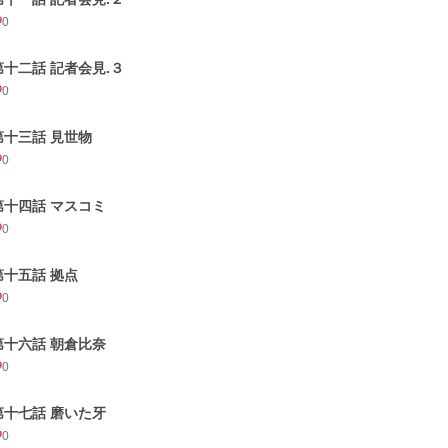
0
第十二話 記者会見.３
0
第十三話 見世物
0
第十四話 マスコミ
0
第十五話 拠点
0
第十六話 朝倉比奈
0
第十七話 磨いた牙
0