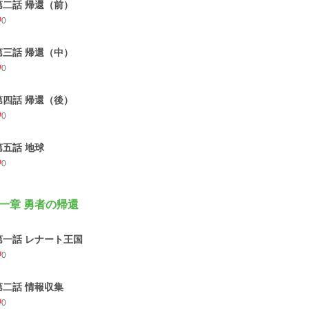
第二話 帰還（前）
0
第三話 帰還（中）
0
第四話 帰還（後）
0
第五話 地球
0
一章 勇者の帰還
第一話 レナート王国
0
第二話 情報収集
0