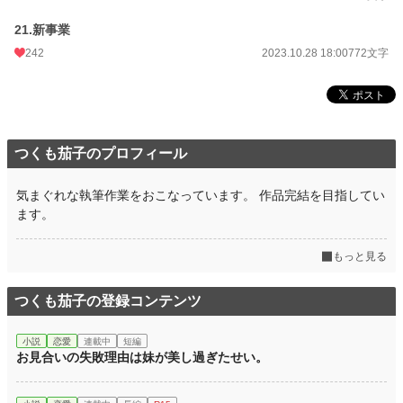
21.新事業
242
2023.10.28 18:00
772文字
つくも茄子のプロフィール
気まぐれな執筆作業をおこなっています。 作品完結を目指してい
ます。
もっと見る
つくも茄子の登録コンテンツ
小説
恋愛
連載中
短編
お見合いの失敗理由は妹が美し過ぎたせい。