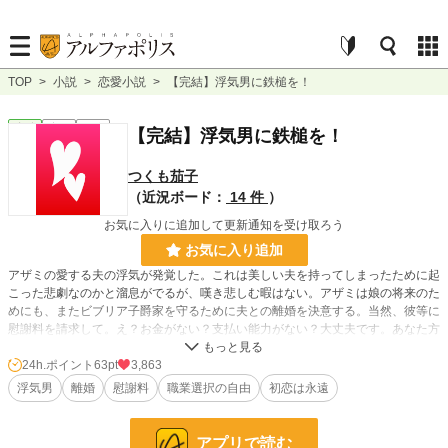
TOP
>
小説
>
恋愛小説
>
【完結】浮気男に鉄槌を！
恋愛
完結
短編
【完結】浮気男に鉄槌を！
つくも茄子
（近況ボード：
14 件
）
お気に入りに追加して更新通知を受け取ろう
お気に入り追加
アザミの愛する夫の浮気が発覚した。これは美しい夫を持ってしまったために起
こった悲劇なのかと溜息がでるが、嘆き悲しむ暇はない。アザミは娘の将来のた
めにも、またビブリア子爵家を守るために夫との離婚を決意する。当然、彼等に
慰謝料を請求して。え？お金がない？支払い能力がない？大丈夫です。あなた方
はまだ若く美しい。ピッタリの働き口は用意してあります。勿論強制は致しませ
ん。特に元夫は美しさに加えて血統の良さもあるのでそこそこ需要はあるはず。
24h.ポイント
63pt
3,863
浮気男
離婚
慰謝料
職業選択の自由
初恋は永遠
小説
14,303 位 / 228,829 件
アプリで読む
恋愛
6,326 位 / 66,377 件