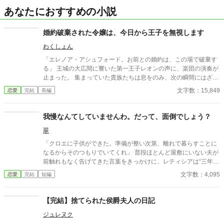
あなたにおすすめの小説
婚約破棄された令嬢は、今日から王子を無視します
わくしょん
「エレノア・アシュフォード。お前との婚約は、この場で破棄す
る」 王城の大広間に響いた第一王子レオンの声に、楽団の演奏が
止まった。 集まっていた貴族たちは息をのみ、次の瞬間にはざわ
めきが広がる。 エレノアはゆっくりと顔を上げた。 目の前では、
文字数：15,849
恋愛
完結
長編
王子が腰に手を回した美しい令嬢――侯爵令嬢セシリアが勝ち誇
ったように微笑んでいる。
我慢なんてしていませんわ。だって、面倒でしょう？
翠
「クロエに子供ができた。準備が整い次第、離れで暮らすことに
なるからそのつもりでいてくれ」 普段ほとんど屋敷にいない夫が
前触れもなく告げてきた言葉をきっかけに、レティシアは“三年
間”の契約を終わらせることにした。 赤の他人を屋敷に迎えるこ
文字数：4,095
恋愛
完結
短編
とはしない。 不要なものに感情を砕く理由などない。 「だって、
面倒でしょう？」 不誠実な夫も、無意味な結婚も、 この際すべて
切り捨ててしまいましょう。
【完結】捨てられた侯爵夫人の日記
ジュレヌク