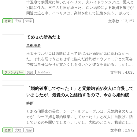
十五歳で侯爵家に嫁いだイベリス。 夫ハイドランジアは、愛人と
別邸に住み、三年の月日が経った。 白い結婚による婚姻不履行が
間近に迫る中、イベリスは、高熱を出して記憶を失う。 戻ってき
た夫は、妻に仕える侍女アリッサムから、いない月日の間書き綴
文字数：13,157
恋愛
完結
短編
られた日記を手渡される。 そこには、出会った日から自分を恋し
いと思ってくれていた少女の思いの丈が詰まっていた。 十八歳に
なり、美しく成長した妻を前に、ハイドランジアは、心が揺ら
てめぇの所為だよ
ぐ。 自分への恋心を忘れてしまったとしても、これ程までに思っ
章槻雅希
てくれていたのなら、また、愛を育めるのではないのか？ 様々な
人間の思いが交錯し、物語は、思わぬ方向へと進んでいく。
王太子ウルリコは政略によって結ばれた婚約が気に食わなかっ
た。それを隠そうともせずに臨んだ婚約者エウフェミアとの茶会
で彼は自分ばかりが貧乏くじを引いたと彼女を責める。しかし、
見事に返り討ちに遭うのだった。 『小説家になろう』様・『アル
文字数：4,635
ファンタジー
完結
ｼｮｰﾄｼｮｰﾄ
ファポリス』様の重複投稿、自サイトにも掲載。
「婚約破棄してやった！」と元婚約者が友人に自慢して
いましたが、最愛の人と結婚するので、今さら婚約破棄
を解消してほしいなんてもう遅い
時雨
とある伯爵家の長女、シーア・ルフェーブルは、元婚約者のリュ
カが「シーア嬢を婚約破棄にしてやった！」と友人に自慢げに話
しているのを聞いてしまう。しかし、実際のところ、我儘だし気
に入らないことがあればすぐに手が出る婚約者にシーアが愛想を
文字数：2,972
恋愛
完結
短編
尽かして、婚約破棄をするよう仕向けたのだった。 その後リュカ