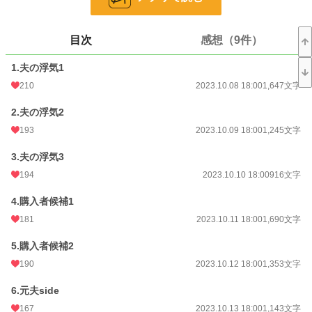
お気に入り
1,289
目次
感想（9件）
24h.ポイント
63 pt
1.夫の浮気1
文字数
26,512
210
2023.10.08 18:00
1,647文字
更新日時
2023.10.28 18:00
2.夫の浮気2
初回公開日時
2023.10.08 18:00
193
2023.10.09 18:00
1,245文字
初回完結日時
2023.10.28 19:32
3.夫の浮気3
週間ポイント
530 pt (14,010 位)
194
2023.10.10 18:00
916文字
月間ポイント
2,427 pt (14,084 位)
4.購入者候補1
年間ポイント
29,119 pt (15,452 位)
181
2023.10.11 18:00
1,690文字
累計ポイント
927,598 pt (6,240 位)
5.購入者候補2
190
2023.10.12 18:00
1,353文字
6.元夫side
167
2023.10.13 18:00
1,143文字