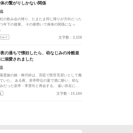
身体の繋がりしかない関係
織
社の飲み会の帰り、たまたま同じ帰りが方向だった
つ年下の後輩。 その後勢いで身体の関係になっ
。
文字数：3,328
ﾄｼｮｰﾄ
一夜の過ちで懐妊したら、幼なじみの冷酷皇
帝に溺愛されました
香
落貴族の娘・柳月鈴は、宮廷で医官見習いとして働
ていた。 ある夜、皇帝即位の宴で酒に酔い、幼な
みだった皇帝・李景珩と再会する。 遠い存在にな
たはずの彼。 けれど、その夜をきっかけに月鈴の
文字数：15,184
編
は大きく動き出す。 冷酷と恐れられる皇帝が、
ぜか彼女だけには甘すぎて――。