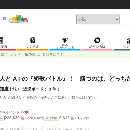
Web
稿漫画
レンタル
絵本ひろば
ビジ
コンテンツ大賞
の『短歌バトル』！ 勝つのは、どっちだ？！
人と A I の『短歌バトル』！ 勝つのは、どっち
知鷹 けい
（近況ボード：
3 件
）
 と A I が織りなす 短歌の『極み』ここにあり。知らんけど(*'▽')
24h.ポイント
0pt
0
228,630
9,612
位 / 228,630件
位 / 9,612件
説
現代文学
短歌
純文学
じんわり
tanka
ヒューマンドラマ