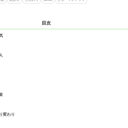
目次
気
0
人
0
0
束
0
り変わり
0