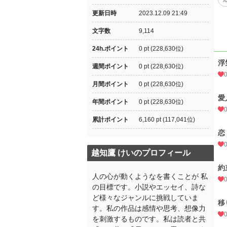
更新日時
2023.12.09 21:49
文字数
9,114
24h.ポイント
0 pt (228,630位)
浮
週間ポイント
0 pt (228,630位)
月間ポイント
0 pt (228,630位)
愛
年間ポイント
0 pt (228,630位)
累計ポイント
6,160 pt (117,041位)
恋
越知鷹 けいのプロフィール
約
人の心が動くようなを書くことが 私
の目標です。小説やエッセイ、詩な
ど様々なジャンルに挑戦していま
移
す。私の作品は感情や思考、想像力
を刺激するものです。私は読者と共