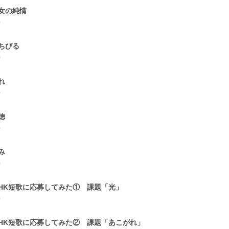
女の純情
0
ちびる
0
れ
0
徳
0
み
0
HK短歌に応募してみた① 課題「光」
0
HK短歌に応募してみた② 課題「あこがれ」