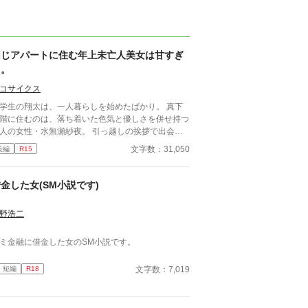
同じアパートに住む年上未亡人美女は甘すぎ
る。
コサイクス
学生の翔太は、一人暮らしを始めたばかり。 真下
階に住むのは、落ち着いた色気と優しさを併せ持つ
人の女性・水無瀬紗夜。 引っ越しの挨拶で出会っ
瞬間、翔太は心を奪われてしまう。 偶然にもアル
文字数：31,050
長編
R15
イト先のスーパーで再会した彼女は、翔太をすぐに
用し、温かく仕事を教えてくれる存在だった。 あ
日の仕事帰り、ふたりで過ごす時間が増えていき―
金した女(SМ小説です)
そして気づけば紗夜の部屋でご飯をご馳走になるほ
親密に。 優しくて穏やかで――その色気に触れる
野浩二
び、翔太の心は揺れていく。 大人の女性と大学
、甘くちょっぴり刺激的な同居生活（？）がはじま
ミ金融に借金した女のSМ小説です。
。
文字数：7,019
短編
R18