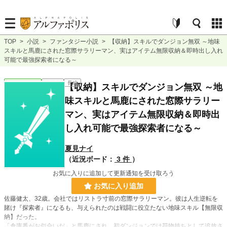
TOP
>
小説
>
ファンタジー小説
>
【収納】スキルでダンジョン無双 ～地味
スキルと馬鹿にされた窓際サラリーマン、実はアイテム無限収納＆即時出し入れ
可能で最強探索者になる～
ファンタジー
連載中
長編
【収納】スキルでダンジョン無双 ～地
味スキルと馬鹿にされた窓際サラリー
マン、実はアイテム無限収納＆即時出
し入れ可能で最強探索者になる～
夏見ナイ
（近況ボード：
3 件
）
お気に入りに追加して更新通知を受け取ろう
お気に入り追加
佐藤健太、32歳。会社ではリストラ寸前の窓際サラリーマン。彼は人生逆転を
賭け『探索者』になるも、与えられたのは戦闘に役立たない地味スキル【無限収
納】だった。
「倉庫番がお似合いだ」と馬鹿にされ、初ダンジョンでは荷物持ちとして追放さ