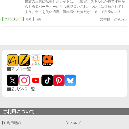
貴族の三男に転生したカイトは、【鑑定】スキルしか持てず家か
らも勇者パーティーからも無能扱いされ、ついには追放されてし
まう。全てを失い辺境に流れ着いた彼だが、そこで自身のスキル
が万物の情報を読み解く最強スキル【万物解析】だと覚醒する！
文字数：249,595
ファンタジー
完結
長編
隠された才能を見抜いて助けた美少女エルフや獣人と共に、カイ
トは辺境の村を豊かにし、古代遺跡の謎を解き明かし、強力な魔
物を従え、着実に力をつけていく。一方、カイトを切り捨てた元
パーティーと王国は凋落の一途を辿り、彼の築いた豊かさに気づ
くが……もう遅い！ 不遇から成り上がる、痛快な逆転劇と辺境ス
ローライフ（？）が今、始まる！
アプリ一覧
公式SNS一覧
ご利用について
利用規約
ヘルプ