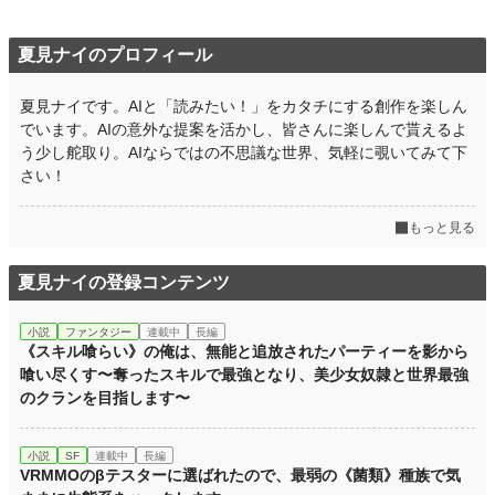
夏見ナイのプロフィール
夏見ナイです。AIと「読みたい！」をカタチにする創作を楽しん
でいます。AIの意外な提案を活かし、皆さんに楽しんで貰えるよ
う少し舵取り。AIならではの不思議な世界、気軽に覗いてみて下
さい！
もっと見る
夏見ナイの登録コンテンツ
小説
ファンタジー
連載中
長編
《スキル喰らい》の俺は、無能と追放されたパーティーを影から
喰い尽くす〜奪ったスキルで最強となり、美少女奴隷と世界最強
のクランを目指します〜
小説
SF
連載中
長編
VRMMOのβテスターに選ばれたので、最弱の《菌類》種族で気