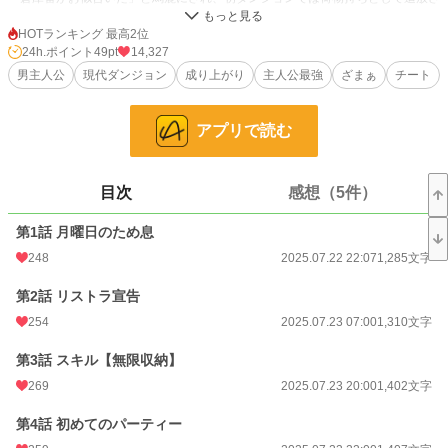
れる始末。
だが彼は気づいてしまう。このスキルが、思考一つでアイテムや武器を無限に取
HOTランキング 最高2位
り出し、敵の魔法すら『収納』できる規格外のチート能力であることに！
24h.ポイント
49pt
14,327
サラリーマン時代の知恵と誰も思いつかない応用力で、地味スキルは最強スキル
男主人公
現代ダンジョン
成り上がり
主人公最強
ざまぁ
チート
へと変貌する。訳ありの美少女剣士や仲間と共に、不遇だった男の痛快な成り上
がり無双が今、始まる！
アプリで読む
小説
16,069 位 / 228,589 件
ファンタジー
2,731 位 / 53,248 件
目次
感想（5件）
お気に入り
528
第1話 月曜日のため息
24h.ポイント
49 pt
248
2025.07.22 22:07
1,285文字
文字数
163,942
第2話 リストラ宣告
254
2025.07.23 07:00
1,310文字
更新日時
2025.08.25 20:00
初回公開日時
第3話 スキル【無限収納】
2025.07.22 22:07
269
2025.07.23 20:00
1,402文字
週間ポイント
238 pt (22,670 位)
第4話 初めてのパーティー
月間ポイント
1,117 pt (22,657 位)