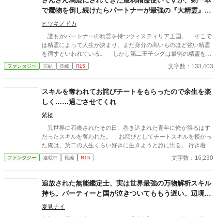
さんざん馬鹿にされてきた最弱精霊使いですが、剣一本
でＡ級パーティーを追放されてしまったモンド。 彼は極小の魔
で魔物を倒し続けたらパートナーが最強の『大精霊』に
力しか持たない黒魔導士だったが、持ち前の戦闘勘によってパー
進化したので逆襲を始めます。
ティーを支えてきた。しかし、地味であるがゆえに貢献を認めら
ヒツキノドカ
れることは最後までなかった。 さらに悪い噂を流されたこと
誰もがパートナーの精霊を持つウィスティリア王国。 そこで
で、冒険者としての道を諦めかけたモンドだったが、悪評高い最
は精霊によって人生が決まり、また身分の高いものほど強い精霊
下級パーティーに拾われ、彼らを成功に導くことで自分の居場所
を宿すといわれている。 しかし第二王子シグは最弱の精霊を宿
や高い名声を得るようになっていく。 「魔力は低かったが、あの
して生まれたために王家を追放されてしまう。 身分を剥奪され
文字数：133,403
ファンタジー
完結
長編
R15
動きは只者ではなかった！ 寄生虫なんて呼ばれてたのが信じら
たシグは冒険者になり、剣一本で魔物を倒して生計を立てるよう
れん……」 「地味に見えるけど、やってることはどう考えても尋
になる。しかしそこでも精霊の弱さから見下された。ひどい時は
常じゃなかった。こんな達人を追放するとかありえねえだ
他の冒険者に襲われこともあった。 そんな生活がしばらく続い
スキルを奪われてお詫びチートをもらったので余生を楽
ろ……」 「方向性は意外ですが、これほどまでに優れた黒魔導士
たある日――今までの苦労が報われ精霊が進化。 姿は美しい白
しく……過ごさせてくれ
がいるとは……」 拾われたパーティーでその高い能力を絶賛さ
髪の少女に。 伝説の大精霊となり、『天候にまつわる全属性使
れるモンド。 これは、様々な事情を抱える低級パーティーを、
用可』という規格外の能力を得たクゥは、「今まで育ててくれた
紫楼
最高の戦闘勘を持つモンドが成功に導いていく物語である……。
恩返しがしたい！」と懐きまくってくる。 最強の相棒を手に入
異世界に召喚されたその日、巻き込まれた青年に俺が得るはず
れたシグは、今まで自分を見下してきた人間たちを見返すことを
だったスキルを奪われた。 お詫びとしてチートスキルを授かっ
決意するのだった。 ーーーーーー ーーー 閲覧、お気に入り登
た俺は、第二の人生くらい好きに生きようと旅に出る。 行き着い
録、感想等いつもありがとうございます。とても励みになりま
た先は、寂れた町の場末の酒場だ。 なぜか客は男ばかりだが、
文字数：16,230
ファンタジー
連載中
長編
R15
す！ ※2020.6.８お陰様でHOTランキングに載ることができまし
日雇い冒険者や恐妻家の肉屋たちとの気楽な毎日は悪くない。
た。ご愛読感謝！
……ただ一人、どう見ても貴族のような美青年がこの地味な酒場
へ通ってくる理由だけは、さっぱりわからない。 「お前らツケは
追放された無能鑑定士、実は世界最強の万物解析スキル
やめろ」 そんな穏やかな日々を送っていたはずなのに、ある
持ち。パーティーと国が泣きついてももう遅い。辺境で
日、酒場へ厄介な依頼が舞い込んできた――。 他サイトでも掲
美少女とスローライフ（？）を送る
載しています。 不定期更新です。
夏見ナイ