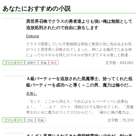
あなたにおすすめの小説
異世界召喚でクラスの勇者達よりも強い俺は無能として
追放処刑されたので自由に旅をします
Dakurai
クラスで授業していた不動無限は突如と教室が光に包み込まれ気
がつくと異世界に召喚されてしまった。神による儀式でとある神
によってのスキルを得たがスキルが強すぎてスキル無しと勘違い
され更にはクラスメイトと王女による思惑で追放処刑に会ってし
文字数：643,062
ファンタジー
連載中
長編
R15
まうしかし最強スキルと聖獣のカワウソによって難を逃れと思っ
たらクラスの女子中野蒼花がついてきた。 相棒のカワウソとクラ
スの中野蒼花そして異世界の仲間と共にこの世界を自由に旅をし
Ａ級パーティーを追放された黒魔導士、拾ってくれた低
ます。 現在、第五章リード王国編
級パーティーを成功へと導く～この男、魔力は極小だが
戦闘勘が異次元の鋭さだった～
名無し
「モンド、ここから消えろ。てめえはもうパーティーに必要ね
え！」 「……え？ ゴート、理由だけでも聴かせてくれ」 「黒魔
導士のくせに魔力がゴミクズだからだ！」 「確かに俺の魔力はゴ
ミ同然だが、その分を戦闘勘の鋭さで補ってきたつもりだ。それ
文字数：75,153
ファンタジー
完結
長編
で何度も助けてやったことを忘れたのか……？」 「うるせえ、と
っとと消えろ！ あと、お前について悪い噂も流しておいてやっ
たからな。役立たずの寄生虫ってよ！」 「くっ……」 問答無用