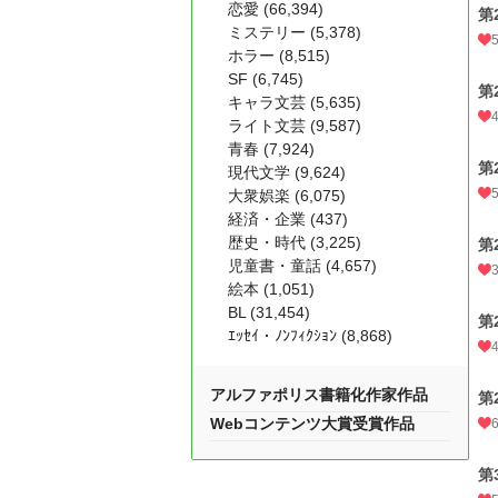
恋愛 (66,394)
第
ミステリー (5,378)
ホラー (8,515)
SF (6,745)
第
キャラ文芸 (5,635)
ライト文芸 (9,587)
青春 (7,924)
第
現代文学 (9,624)
大衆娯楽 (6,075)
経済・企業 (437)
歴史・時代 (3,225)
第
児童書・童話 (4,657)
絵本 (1,051)
BL (31,454)
第
ｴｯｾｲ・ﾉﾝﾌｨｸｼｮﾝ (8,868)
アルファポリス書籍化作家作品
第
Webコンテンツ大賞受賞作品
第