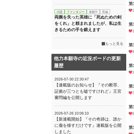
第
小説
ファンタジー
連載中
長編
両腕を失った英雄に「死ぬための剣
をくれ」と頼まれましたが、私は生
第
きるための手を鍛えます
もっと見る
第
他力本願寺の近況ボードの更新
履歴
第
2026-07-30 22:30:47
【連載版のお知らせ】『その断罪、
第
証拠が三つとも嘘ですけれど』王宮
審問編を公開します
第
2026-07-26 10:06:10
【新連載開始】『その奇跡は、誰か
に傷を移すだけです』連載版を公開
第
しました