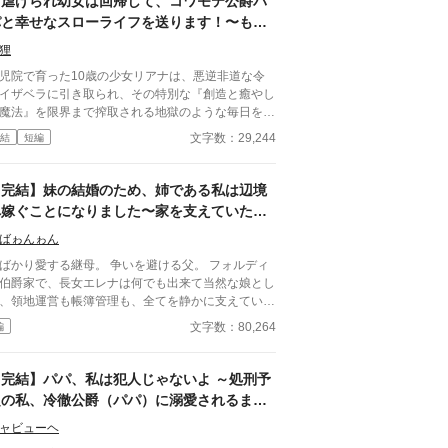
​『虐げられ幼女は回帰して、コワモテ公爵パ
パと幸せなスローライフを送ります！〜もふ
もふと美味しいご飯で心を癒す異世界ファン
狸
タジー〜』
孤児院で育った10歳の少女リアナは、悪逆非道な令
イザベラに引き取られ、その特別な『創造と癒やし
魔法』を限界まで搾取される地獄のような毎日を送
。 ついに用済みとして危険な魔境へ捨てら
文字数：29,244
結
短編
、命を落としかけたその瞬間――前世（日本）の記
を取り戻し、なんと10歳の自分へと時間が巻き戻
【回帰（タイムリープ）】を果たしてしまう！ ​
【完結】妹の結婚のため、姉である私は辺境
また、あの恐ろしい日々が始まるの……？」と絶望
へ嫁ぐことになりました〜家を支えていたの
るリアナ。 しかし、運命の日に彼女の前に現
は私だったようです〜
たのはイザベラではなく、「血塗れの熊」と恐れら
ばゎんゎん
る帝国最強の騎士・レオンハルト公爵だった。 ​
かり愛する継母。 争いを避ける父。 フォルディ
今度は兵器としてこき使われるんだわ！」と勘違い
伯爵家で、長女エレナは何でも出来て当然な娘とし
て怯えるリアナだったが、コワモテな公爵の正体
、領地運営も帳簿管理も、全てを静かに支えてい
、ただの不器用で優しすぎる過保護な人だった！
来はエレナへの縁談だった侯
文字数：80,264
編
かふかのベッド、初めての温かくて美味しいスー
家との婚約は、妹へ譲られることになる。 代わり
、そして公爵の真っ直ぐな愛情に触れ、リアナの凍
与えられたのは、田舎と噂される辺境伯家への嫁入
ついていた心は少しずつ溶け出していく。 ​前世の
だけ働く人材を、放置してい
【完結】パパ、私は犯人じゃないよ ～処刑予
識と『創造魔法』を活かして枯れた大地をふかふか
境伯家だけは、エレナの価値を正しく見
定の私、冷徹公爵（パパ）に溺愛されるまで
農地に変えたり、伝説のもふもふ魔獣（フェンリ
た。 これは、便利な娘として扱われていた
）のルルをテイムしたり、傷ついた天才少年冒険者
～
嬢が、初めてあなたが必要だと言われるまでの物
ャビューヘ
シリウスを助けて専属騎士にしたりと、リアナの周
。