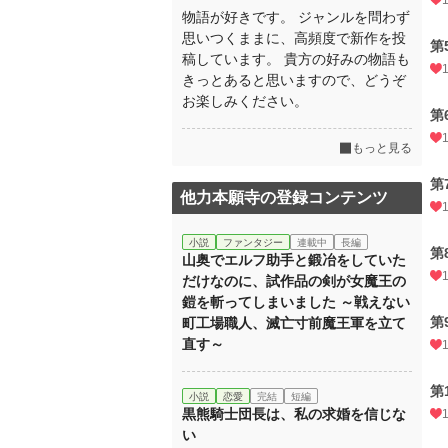
物語が好きです。 ジャンルを問わず
思いつくままに、高頻度で新作を投
第
稿しています。 貴方の好みの物語も
きっとあると思いますので、どうぞ
お楽しみください。
第
もっと見る
第
他力本願寺の登録コンテンツ
小説
ファンタジー
連載中
長編
第
山奥でエルフ助手と鍛冶をしていた
だけなのに、試作品の剣が女魔王の
鎧を斬ってしまいました ～戦えない
第
町工場職人、滅亡寸前魔王軍を立て
直す～
第
小説
恋愛
完結
短編
黒熊騎士団長は、私の求婚を信じな
い