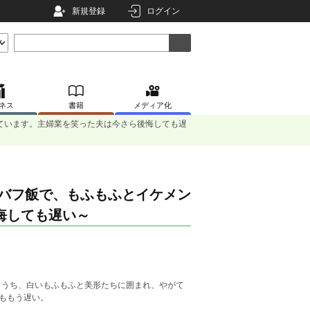
新規登録
ログイン
ネス
書籍
メディア化
ています。主婦業を笑った夫は今さら後悔しても遅
強バフ飯で、もふもふとイケメン
悔しても遅い～
。
ううち、白いもふもふと美形たちに囲まれ、やがて
てももう遅い。