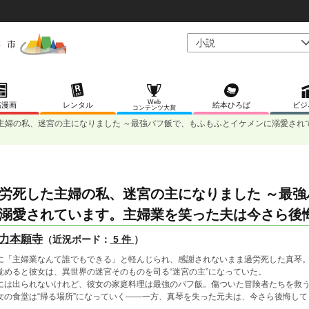
Web
稿漫画
レンタル
絵本ひろば
ビジ
コンテンツ大賞
主婦の私、迷宮の主になりました ～最強バフ飯で、もふもふとイケメンに溺愛され
労死した主婦の私、迷宮の主になりました ～最
溺愛されています。主婦業を笑った夫は今さら後
力本願寺
（近況ボード：
5 件
）
に「主婦業なんて誰でもできる」と軽んじられ、感謝されないまま過労死した真琴
覚めると彼女は、異世界の迷宮そのものを司る“迷宮の主”になっていた。
には出られないけれど、彼女の家庭料理は最強のバフ飯。傷ついた冒険者たちを救
女の食堂は“帰る場所”になっていく――一方、真琴を失った元夫は、今さら後悔し