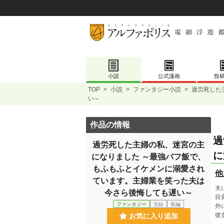
小説
公式漫画
投
TOP
>
小説
>
ファンタジー小説
>
過労死した
い～
作品の情報
過
過労死した主婦の私、迷宮の主
に
になりました ～最強バフ飯で、
もふもふとイケメンに溺愛され
他
ています。主婦業を笑った夫は
夫
今さら後悔しても遅い～
目
ファンタジー
完結
長編
外
彼
お気に入り追加