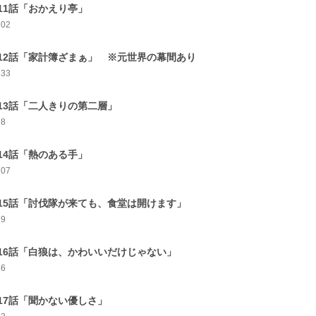
11話「おかえり亭」
102
12話「家計簿ざまぁ」 ※元世界の幕間あり
133
13話「二人きりの第二層」
98
14話「熱のある手」
107
15話「討伐隊が来ても、食堂は開けます」
79
16話「白狼は、かわいいだけじゃない」
86
17話「聞かない優しさ」