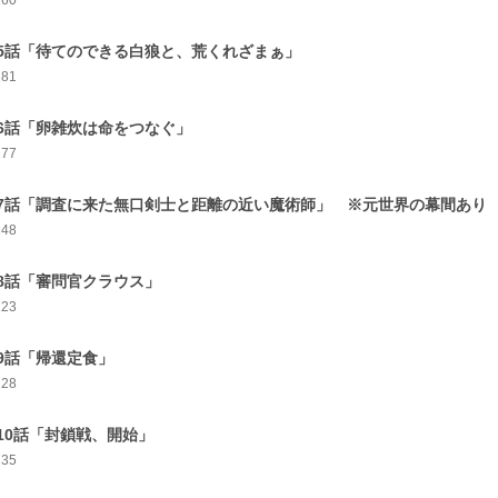
160
5話「待てのできる白狼と、荒くれざまぁ」
181
6話「卵雑炊は命をつなぐ」
177
7話「調査に来た無口剣士と距離の近い魔術師」 ※元世界の幕間あり
148
8話「審問官クラウス」
123
9話「帰還定食」
128
10話「封鎖戦、開始」
135