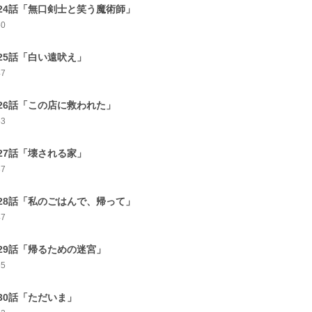
24話「無口剣士と笑う魔術師」
50
25話「白い遠吠え」
47
26話「この店に救われた」
53
27話「壊される家」
37
28話「私のごはんで、帰って」
47
29話「帰るための迷宮」
65
30話「ただいま」