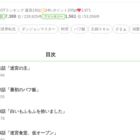
HOTランキング 最高19位
24h.ポイント
205pt
2,971
7,388
1,561
位 / 228,925件
位 / 53,356件
説
ファンタジー
異世界転生
ダンジョンマスター
料理
バフ飯
主婦スキル
ざまぁ
溺愛
目次
1話「迷宮の主」
194
2話「最初のバフ飯」
155
3話「白いもふもふを拾いました」
178
4話「迷宮食堂、仮オープン」