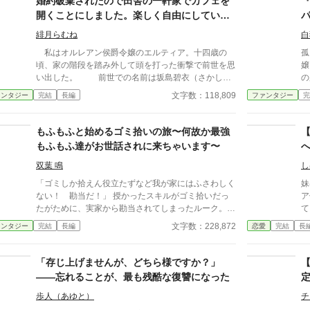
婚約破棄されたので田舎の一軒家でカフェを
開くことにしました。楽しく自由にしていた
ら居心地が良いとS級冒険者達が毎日通い詰め
緋月らむね
白
るようになりました
私はオルレアン侯爵令嬢のエルティア。十四歳の
​
頃、家の階段を踏み外して頭を打った衝撃で前世を思
嬢
い出した。 前世での名前は坂島碧衣（さかしま
の
あおい）。祖父母の引退後、祖父母の経営していた大
っていた
文字数：118,809
ァンタジー
完結
長編
ファンタジー
完
好きなカフェを継ぐつもりでいたのに就職先がブラッ
れ
ク企業で過労の挙句、継ぐ前に死んでしまった。そし
憶
て、自分が息抜きでやっていた乙女ゲーム「星屑のカ
る
もふもふと始めるゴミ拾いの旅〜何故か最強
ンパニー」の悪役令嬢、オルレアン侯爵令嬢エルティ
「
もふもふ達がお世話されに来ちゃいます〜
アに転生してることに気がついた。 エルティアは
で震え
１８歳の舞踏会で婚約者から悪役令嬢として断罪さ
れ
双葉 鳴
し
れ、婚約破棄を言い渡される。その後、父親から家を
れ
「ゴミしか拾えん役立たずなど我が家にはふさわしく
妹ば
追い出され、よからぬ輩に襲われて殺される。 前
「
ない！ 勘当だ！」 授かったスキルがゴミ拾いだっ
ア
世だってやりたかったことができずに死んでしまった
し
たがために、実家から勘当されてしまったルーク。
て
のに、転生してもそんな悲惨な人生を送るなんて、た
は
途方に暮れた時、声をかけてくれたのはひと足先に冒
た。 そんなある日。 本
文字数：228,872
ァンタジー
完結
長編
恋愛
完結
長
まったもんじゃない！！それなら私は前世継ごうと思
ふ
険者になって実家に仕送りしていた長兄アスターだっ
爵
っていた祖父母のやっていたようなカフェを開いて楽
プ
た。 ルークはアスターのパーティで世話になりなが
に
しく自由な人生を送りたい。 そして私は王都と実
り
ら自分のスキルに何ができるか少しづつ理解してい
り。 けれど…。 「これ
「存じ上げませんが、どちら様ですか？」
家を飛び出して森が開けた自然豊かな場所で念願のカ
知
く。 駆け出し冒険者として少しづつ認められていく
たのか」 辺
——忘れることが、最も残酷な復讐になった
フェを侍女のシサとともに開くことができた。 森
の
ルーク。 しかしクエストの帰り、討伐対象のハンタ
抜いてい
が開けた自然豊かな場所で楽しく自由にカフェをやっ
ル
ーラビットとボアが縄張り争いをしてる場面に遭遇。
令
歩人（あゆと）
チ
ていたら、個性豊かなS級冒険者たちが常連として私
の
毛色の違うハンターラビットに自分を重ねるルークだ
語