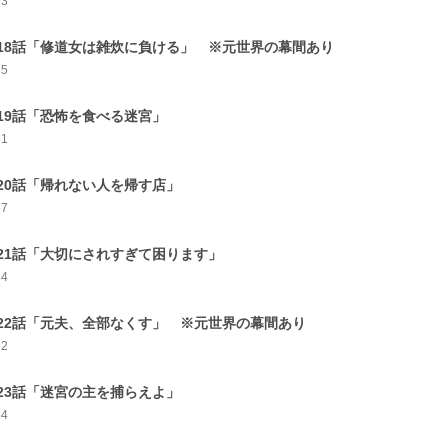
93
18話「修道女は雑炊に負ける」 ※元世界の幕間あり
85
19話「恐怖を食べる迷宮」
51
20話「帰れない人を帰す店」
57
21話「大切にされすぎて困ります」
44
22話「元夫、全部なくす」 ※元世界の幕間あり
52
23話「迷宮の主を捕らえよ」
54