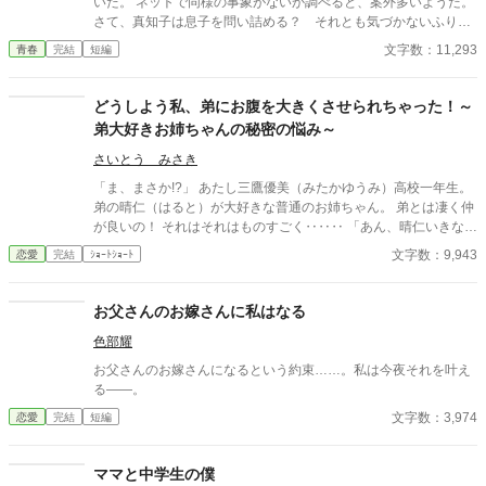
いた。 ネットで同様の事象がないか調べると、案外多いようだ。
さて、真知子は息子を問い詰める？ それとも気づかないふりを
続けてあげるか？ そのほかに外伝も綴りました。
文字数：11,293
青春
完結
短編
どうしよう私、弟にお腹を大きくさせられちゃった！～
弟大好きお姉ちゃんの秘密の悩み～
さいとう みさき
「ま、まさか!?」 あたし三鷹優美（みたかゆうみ）高校一年生。
弟の晴仁（はると）が大好きな普通のお姉ちゃん。 弟とは凄く仲
が良いの！ それはそれはものすごく‥‥‥ 「あん、晴仁いきなり
そんなのお口に入らないよぉ～♡」 そんな関係のあたしたち。 で
文字数：9,943
恋愛
完結
ｼｮｰﾄｼｮｰﾄ
もある日トイレであたしはアレが来そうなのになかなか来ないの
も気にもせずスカートのファスナーを上げると‥‥‥ 「うそっ！
お腹が出て来てる!?」 お姉ちゃんの秘密の悩みです。
お父さんのお嫁さんに私はなる
色部耀
お父さんのお嫁さんになるという約束……。私は今夜それを叶え
る――。
文字数：3,974
恋愛
完結
短編
ママと中学生の僕