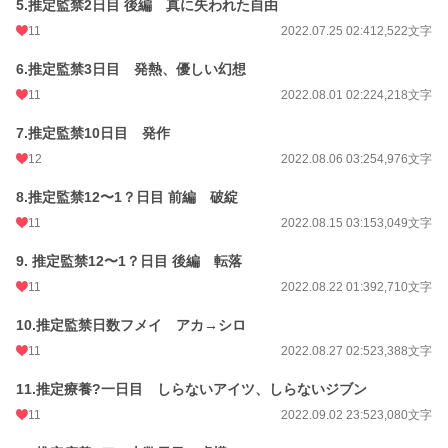
5.推定監禁2日目 後編 真に失われた自由
初回公開日時
2022.07.11 01:25
11
2022.07.25 02:41
2,522文字
初回完結日時
2023.01.14 01:36
6.推定監禁3日目 発熱、優しい幻想
週間ポイント
4,042 pt (2,515 位)
11
2022.08.01 02:22
4,218文字
月間ポイント
15,151 pt (3,090 位)
7.推定監禁10日目 発作
年間ポイント
102,219 pt (5,874 位)
12
2022.08.06 03:25
4,976文字
累計ポイント
1,135,386 pt (5,113 位)
8.推定監禁12〜1？日目 前編 破綻
11
2022.08.15 03:15
3,049文字
9. 推定監禁12〜1？日目 後編 転落
11
2022.08.22 01:39
2,710文字
10.推定監禁日数フメイ アカ→シロ
11
2022.08.27 02:52
3,388文字
11.推定療養?一日目 しらないアイツ、しらないジブン
11
2022.09.02 23:52
3,080文字