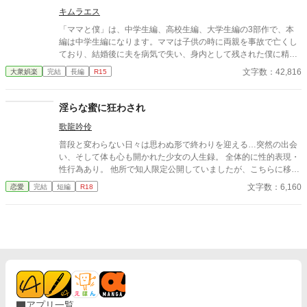
キムラエス
「ママと僕」は、中学生編、高校生編、大学生編の3部作で、本
編は中学生編になります。ママは子供の時に両親を事故で亡くし
ており、結婚後に夫を病気で失い、身内として残された僕に精神
的に依存をするようになる。幼少期の「僕」はそのママの依存が
文字数：42,816
大衆娯楽
完結
長編
R15
嬉しく、素敵なママに甘える閉鎖的な生活を当たり前のことと考
える。成長し、性に目覚め始めた中学生の「僕」は自分の性もマ
マとの日常の中で処理すべきものと疑わず、ママも戸惑いながら
淫らな蜜に狂わされ
もママに甘える「僕」に満足する。ママも僕もそうした行為が少
歌龍吟伶
なからず社会規範に反していることは理解しているが、ママとの
甘美な繋がりは解消できずに戸惑いながらも続く「ママと中学生
普段と変わらない日々は思わぬ形で終わりを迎える…突然の出会
の僕」の営みを描いてみました。
い、そして体も心も開かれた少女の人生録。 全体的に性的表現・
性行為あり。 他所で知人限定公開していましたが、こちらに移し
ました。 全3話完結済みです。
文字数：6,160
恋愛
完結
短編
R18
アプリ一覧