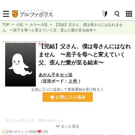
TOP
>
小説
>
ホラー小説
>
【完結】父さん、僕は母さんにはなれませ
ん 〜息子を母へと変えていく父、歪んだ愛が至る結末〜
ホラー
完結
短編
R18
【完結】父さん、僕は母さんにはなれ
ません 〜息子を母へと変えていく
父、歪んだ愛が至る結末〜
あかん子をセッ法
（近況ボード：
2 件
）
お気に入りに追加して更新通知を受け取ろう
お気に入り追加
母さんが死んだ日、家族は終わった。
なら、僕が母さんにされた日には、どうなるのだろう？
24h.ポイント
298pt
154