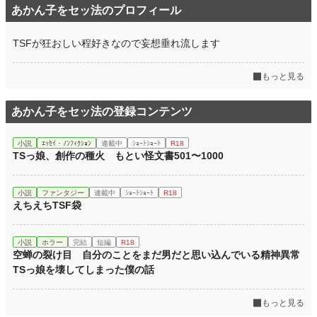
あかん子をセッ法のプロフィール
TSFが狂おしい程好きなので妄想垂れ流します
もっと見る
あかん子をセッ法の登録コンテンツ
小説
ｴｯｾｲ・ﾉﾝﾌｨｸｼｮﾝ
連載中
ｼｮｰﾄｼｮｰﾄ
R18
TSっ娘、創作の種火 もとい怪文書501〜1000
小説
ファンタジー
連載中
ｼｮｰﾄｼｮｰﾄ
R18
えちえちTSF袋
小説
ホラー
完結
短編
R18
空蝉の裂け目 自分のことをまだ男だと思い込んでいる精神異常
TSっ娘を壊してしまった僕の話
もっと見る