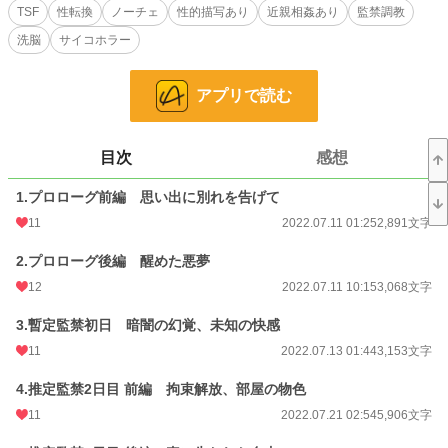
TSF
性転換
ノーチェ
性的描写あり
近親相姦あり
監禁調教
洗脳
サイコホラー
才有る立場に甘んじ、感情を拗らせ家庭を蔑ろにしながらも確かに彼女を愛し
ていた偏屈な父親と、この世でたった一人、自身に無償の愛を注ぎ、成長を見守
アプリで読む
ってくれていた母親とまだ共に在りたかった息子。お互い唯一の支えを失って、
残された二人の人生は大きく狂いだす。
過去を引き摺る親子が織り成す、歪なドメスティックラブストーリー。行き着
目次
感想
く先は、果たして何処か。
1.プロローグ前編 思い出に別れを告げて
11
2022.07.11 01:25
2,891文字
小説
4,562 位 / 228,724 件
2.プロローグ後編 醒めた悪夢
ホラー
40 位 / 8,503 件
12
2022.07.11 10:15
3,068文字
お気に入り
131
3.暫定監禁初日 暗闇の幻覚、未知の快感
11
2022.07.13 01:44
3,153文字
24h.ポイント
298 pt
文字数
4.推定監禁2日目 前編 拘束解放、部屋の物色
104,260
11
2022.07.21 02:54
5,906文字
更新日時
2023.01.14 01:36