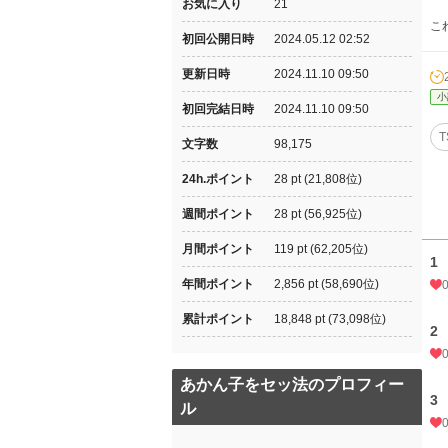
お気に入り
21
こ
初回公開日時
2024.05.12 02:52
更新日時
2024.11.10 09:50
小
初回完結日時
2024.11.10 09:50
T
文字数
98,175
24h.ポイント
28 pt (21,808位)
週間ポイント
28 pt (56,925位)
月間ポイント
119 pt (62,205位)
1
年間ポイント
2,856 pt (58,690位)
累計ポイント
18,848 pt (73,098位)
2
あかん子をセッ法のプロフィー
3
ル