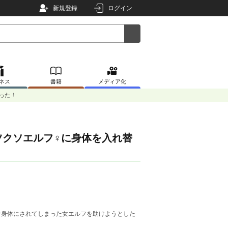
新規登録
ログイン
ネス
書籍
メディア化
った！
ツクソエルフ♀に身体を入れ替
な身体にされてしまった女エルフを助けようとした