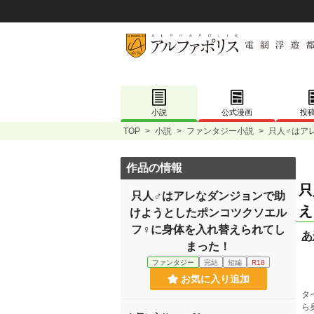
小説
公式漫画
投
TOP
>
小説
>
ファンタジー小説
>
只人♂はア
作品の情報
只
只人♂はアレなダンジョンで助
え
けようとしたポンコツクソエル
フ♀に身体を入れ替えられてし
あ
まった！
ファンタジー
完結
短編
R18
お気に入り追加
タ
ら