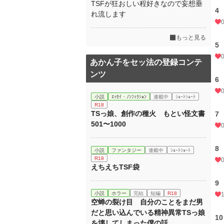
TSFが狂おしい程好きなので妄想垂
4
れ流します
もっと見る
5
あかん子をセッ法の登録コンテ
ンツ
6
小説
ｴｯｾｲ・ﾉﾝﾌｨｸｼｮﾝ
連載中
ｼｮｰﾄｼｮｰﾄ
R18
TSっ娘、創作の種火 もとい怪文書
7
501〜1000
8
小説
ファンタジー
連載中
ｼｮｰﾄｼｮｰﾄ
R18
えちえちTSF袋
9
小説
ホラー
完結
短編
R18
空蝉の裂け目 自分のことをまだ男
だと思い込んでいる精神異常TSっ娘
10
を壊してしまった僕の話