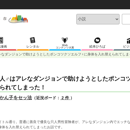
Web
稿漫画
レンタル
絵本ひろば
ビジ
コンテンツ大賞
レなダンジョンで助けようとしたポンコツクソエルフ♀に身体を入れ替えられてしま
人♂はアレなダンジョンで助けようとしたポンコ
られてしまった！
かん子をセッ法
（近況ボード：
2 件
）
イトル通り。普通に善良で優良な只人男性冒険者が、アレなダンジョン内でエッチ
身体を入れ替えられてしまったお話です。