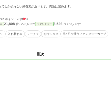
れでしか摂れない栄養素があります。異論は認めます。
24h.ポイント
28pt
3
21,808
3,526
位 / 228,635件
位 / 53,272件
説
ファンタジー
SF
入れ替わり
ノーチェ
おねショタ
第6回次世代ファンタジーカップ
目次
0
0
0