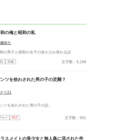
令和の俺と昭和の私
瀬純七
和の男子と昭和の女子の体が入れ替わる話
文字数：8,168
結
短編
パンツを拾わされた男の子の災難？
クリ21
ンツを拾わされた男の子の話。
文字数：901
ﾄｼｮｰﾄ
R15
クラスメイトの美少女と無人島に流された件