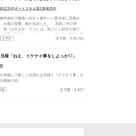
井正宗@オートスキル第1巻発売中
学旅行で離島へ向かう最中――悪天候に見舞わ
、台風が直撃。船が沈没した。 高校二年の早
 啓（はやさか てつ）は、気づくと砂浜で寝てい
。周囲を見渡すとクラスメイトで美少女の天音 愛
文字数：578,700
編
R15
あまね まな）が隣に倒れていた。 どうやら、
流して流されていたようだった。 帰ろうにも島
『無人島』。 しばらくは島で生きていくしかな
お兄様「ねえ、イケナイ事をしよっか♡」
なった。天音と共に無人島サバイバルをしていくの
が……クラスの女子が次々に見つかり、やがてハー
野
男一人と女子十五人で……取り合いに発
！？
が再婚して新しく出来たお兄様と『イケナイ事』を
る義妹の話。
文字数：6,957
長編