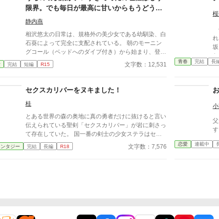
ですか。そうですか。赤面しますよ。 ただ、召喚さ
限界。でも毎日が最高に甘いからもうどうで
れたお城は、落城寸前の風前の灯火。伝説の『マレビ
桜
もいいや
ト』として召喚された俺、百海勇吾(18)は、城主代行
静内燕
修
を任されて、城に襲い掛かる謎のバケモノたちに立ち
相沢悠太の日常は、規格外の美少女である幼馴染、白
れ
向かうことに。 といっても、発現するらしいチート
石葵によって完全に支配されている。 朝のモーニン
坂
は使えないし、お城に唯一いた呪術師の第４王女様は
グコール（ベッドへのダイブ付き）から始まり、登校
た
召喚の呪術の影響で、眠りっ放し。 とにかく、俺を
中の腕組み、そして「あーん」が義務付けられた手作
青春
完結
長
（
文字数：12,531
愛
完結
短編
R15
取り囲んでる女子たちと、お城の皆さんの気持ちをま
り弁当。誰もが羨むラブラブっぷりだが、悠太はこれ
漂
とめて闘うしかない！ フラれたばかりで、そんな気
を「家族愛」だと頑なに誤解（無視）している。
は
分じゃないんだけどなぁ！
「ゆーたは私の運命の相手なんだもん！」と、葵のデ
セクスカリバーをヌキました！
く
レデレは今日も過剰の一途。周囲の冷やかしや、葵を
だ
桂
狙う男子生徒のプレッシャーが高まる中、悠太の**
小
レムに。 
「幼馴染フィルター」**はついに限界を迎える。 この
とある世界の森の奥地に真の勇者だけに抜けると言い
展
父
溺愛っぷり、いつまで「家族」で通せるのか？ 甘す
伝えられている聖剣「セクスカリバー」が岩に刺さっ
す
ぎる日常が、悠太の鈍感な理性を溶かし尽くす――最
て存在していた。 国一番の剣士の少女ステラはセク
初からクライマックスの、超高濃度イチャイチャ・ラ
スカリバーを抜くことに成功するが、セクスカリバー
恋愛
連載中
文字数：7,576
ァンタジー
完結
長編
R18
ブコメ、開幕！
はステラの膣を鞘代わりにして収まってしまう。 ス
テラはセクスカリバーを抜けないまま武闘会に出場し
て……