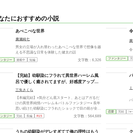
なたにおすすめの小説
あべこべな世界
廣瀬純七
廣
男女の立場が入れ替わったあべこべな世界で想像を越
令
える不思議な日常を体験した健太の話
ファンタジー
完
文字数：6,326
ァンタジー
連載中
短編
【完結】幼馴染にフラれて異世界ハーレム風
呂で優しく癒されてますが、好感度アップに
未練タラタラなのが役立ってるとは気付か
ミ
三矢さくら
ず、世界を救いました。
【本編完結】⭐︎気分どん底スタート、あとはアガるだ
パ
けの異世界純情ハーレム＆バトルファンタジー⭐︎ 長年
思い続けた幼馴染にフラれたショックで目の前が全部
恋愛
完結
ｼｮｰ
真っ白になったと思ったら、これ異世界召喚ですか!?
文字数：564,689
ァンタジー
完結
長編
R15
しかも、フラれたばかりのダダ凹みなのに、まさかの
ハーレム展開。まったくそんな気分じゃないのに、そ
れが『シキタリ』と言われては断りにくい。毎日混浴
うちの幼馴染がデレすぎてて俺の理性はもう