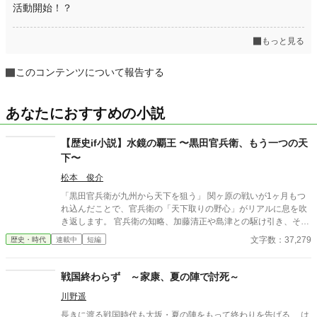
活動開始！？
もっと見る
このコンテンツについて報告する
あなたにおすすめの小説
【歴史if小説】水鏡の覇王 〜黒田官兵衛、もう一つの天
下〜
松本 俊介
「黒田官兵衛が九州から天下を狙う」 関ヶ原の戦いが1ヶ月もつ
れ込んだことで、官兵衛の「天下取りの野心」がリアルに息を吹
き返します。 官兵衛の知略、加藤清正や島津との駆け引き、そし
て豊臣秀頼を擁した「九州王国」の建国から徳川家康との決戦な
文字数：37,279
歴史・時代
連載中
短編
どを歴史if小説としました。続きも掲載予定です。
戦国終わらず ～家康、夏の陣で討死～
川野遥
長きに渡る戦国時代も大坂・夏の陣をもって終わりを告げる …は