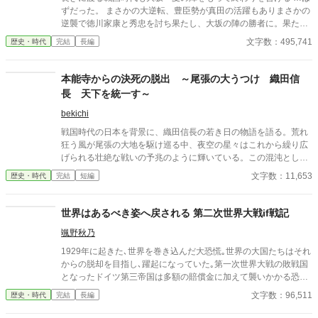
ずだった。 まさかの大逆転、豊臣勢が真田の活躍もありまさかの
逆襲で徳川家康と秀忠を討ち果たし、大坂の陣の勝者に。果たし
て彼らは新たな秩序を作ることができるのか？ 敗北した徳川勢も
文字数：495,741
歴史・時代
完結
長編
何とか巻き返しを図ろうとするが、徳川に臣従したはずの大名達
が新たな野心を抱き始める。 文治系藩主は頼りなし？ 暴れん坊藩
主がまさかの活躍？ 参考情報一切なし、全てゼロから切り開く戦
本能寺からの決死の脱出 ～尾張の大うつけ 織田信
国ifストーリーが始まる。 更新は週5～6予定です。 ※ノベルアッ
長 天下を統一す～
プ＋とカクヨムにも掲載しています。
bekichi
戦国時代の日本を背景に、織田信長の若き日の物語を語る。荒れ
狂う風が尾張の大地を駆け巡る中、夜空の星々はこれから繰り広
げられる壮絶な戦いの予兆のように輝いている。この混沌とした
時代において、信長はまだ無名であったが、彼の野望はやがて天
文字数：11,653
歴史・時代
完結
短編
下を揺るがすことになる。信長は、父・信秀の治世に疑問を持ち
ながらも、独自の力を蓄え、異なる理想を追求し、反逆者とみな
されることもあれば期待の星と讃えられることもあった。彼の目
世界はあるべき姿へ戻される 第二次世界大戦if戦記
標は、乱世を統一し平和な時代を創ることにあった。物語は信長
颯野秋乃
の足跡を追い、若き日の友情、父との確執、大名との駆け引きを
描く。信長の人生は、斎藤道三、明智光秀、羽柴秀吉、徳川家
1929年に起きた､世界を巻き込んだ大恐慌｡世界の大国たちはそれ
康、伊達政宗といった時代の英傑たちとの交流とともに、一つの
からの脱却を目指し､躍起になっていた｡第一次世界大戦の敗戦国
大きな物語を形成する。この物語は、信長の未知なる野望の軌跡
となったドイツ第三帝国は多額の賠償金に加えて襲いかかる恐慌
を描くものである。
に国の存続の危機に陥っていた｡援助の約束をしたアメリカは恐慌
文字数：96,511
歴史・時代
完結
長編
を理由に賠償金の支援を破棄｡フランスは､自らを救うために支払
いの延期は認めない姿勢を貫く｡ ドイツ第三帝国は自らの存続の