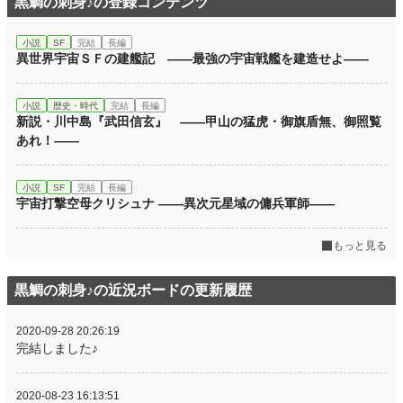
黒鯛の刺身♪の登録コンテンツ
小説
SF
完結
長編
異世界宇宙ＳＦの建艦記 ――最強の宇宙戦艦を建造せよ――
小説
歴史・時代
完結
長編
新説・川中島『武田信玄』 ――甲山の猛虎・御旗盾無、御照覧
あれ！――
小説
SF
完結
長編
宇宙打撃空母クリシュナ ――異次元星域の傭兵軍師――
もっと見る
黒鯛の刺身♪の近況ボードの更新履歴
2020-09-28 20:26:19
完結しました♪
2020-08-23 16:13:51