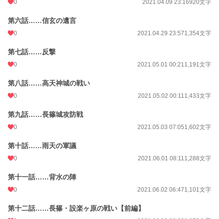
0
2021.04.09 23:16
920文字
初回公開日時
2021.04.05 05:36
第六話……信玄の遺言
初回完結日時
2021.06.30 17:03
0
2021.04.29 23:57
1,354文字
週間ポイント
21 pt (62,459 位)
第七話……反撃
月間ポイント
42 pt (83,903 位)
0
2021.05.01 00:21
1,191文字
年間ポイント
736 pt (92,532 位)
第八話……高天神城の戦い
累計ポイント
32,009 pt (56,317 位)
0
2021.05.02 00:11
1,433文字
第九話……長篠城攻防戦
0
2021.05.03 07:05
1,602文字
第十話……雨天の軍議
0
2021.06.01 08:11
1,288文字
第十一話……背水の陣
0
2021.06.02 06:47
1,101文字
第十二話……長篠・設楽ヶ原の戦い【前編】