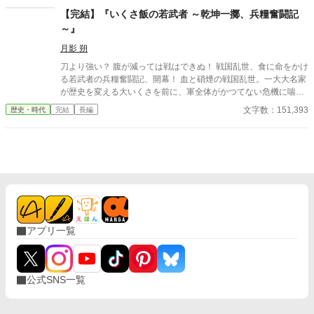
ために､世界に隠しながら軍備の拡張に奔走することになる｡ ま
【完結】『いくさ飯の若武者 ～乾坤一擲、兵糧奮闘記
た､極東の国大日本帝国｡関係の悪化の一途を辿る日米関係によっ
～』
て受ける経済的打撃に苦しんでいた｡ その解決法として提案され
た大東亜共栄圏｡東南アジア諸国及び中国を含めた大経済圏､生存
月影 朔
圏の構築に力を注ごうとしていた｡ この小説は､ドイツ第三帝国と
刀より強い？ 腹が減っては戦はできぬ！ 戦国乱世、食に命をかけ
大日本帝国の2視点で進んでいく｡現代では有り得なかった様々な
る若武者の兵糧奮闘記、開幕！ 血と硝煙の戦国乱世。一大大名家
イフが含まれる｡それを楽しんで貰えたらと思う。 またこの小説
が歴史を変える大いくさを前に、軍全体がかつてない危機に喘い
はいかなる思想を賛美､賞賛するものでは無い｡ この小説は現代と
でいた。それは、敵の奇襲でも、寡兵でもない――輸送路の遮断
文字数：151,393
歴史・時代
完結
長編
は似て非なるもの｡登場人物は史実には沿わないので悪しからず…
による、避けようのない「飢餓」だった！ 武功に血道を上げる武
大日本帝国視点は都合上休止中です。気分により再開するらもし
士たちの中で、ひっそりと、だが確かに異彩を放つ若者が一人。
れません。 【重要】 不定期更新｡超絶不定期更新です｡
伊吹千兵衛。刀の腕は今ひとつだが、「食」の道を探求し、戦場
の兵糧に並々ならぬ情熱をかける兵糧奉行補佐だ。絶望的な食糧
不足、日に日に失われる兵士たちの士気。この危機に、千兵衛は
立ち上がる。 彼の武器は、限られた、乏しい食材から、想像もつ
かない「いくさ飯」を生み出す驚きの創意工夫！ いつもの硬いだ
けの干飯は、野草と胡麻を加え、香ばしく焼き上げた「魂を焦が
す焼きおにぎり」に。 そして、戦場の重苦しい空気を忘れさせ
アプリ一覧
る、兵士たちの「ささやかな甘味」まで――。 『乏しき中にこ
そ、美味は宿る。これぞ、いくさ飯。』 千兵衛が心を込めて作る
一品一品は、単なる食事ではない。 それは、飢えと疲労に倒れか
けた兵士たちの失われた力となり、荒んだ心を癒やす温もりとな
公式SNS一覧
り、そして明日を信じる希望となるのだ。 彼の地道な、しかし確
かな仕事が、戦場の片隅で、確実に戦の行方に影響を与えてい
く。 読めばきっとお腹が空く、創意工夫あふれる戦国グルメの