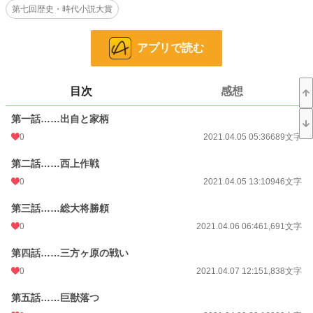
第七回歴史・時代小説大賞
織田信長や徳川家康ら稀代の英雄たちと戦うのに、正式な当主と成れず、一介
の後見人として戦わねばならなかった諏訪勝頼。
アプリで読む
……これは、そんな悲運の名将のお話である。
目次
感想
【画像引用】……諏訪勝頼・高野山持明院蔵
第一話……出自と家柄
【注意】……武田贔屓のお話です。
所説あります。
0
2021.04.05 05:36
689文字
あくまでも一つのお話としてお楽しみください。
第二話……西上作戦
小説
228,635 位 / 228,635 件
0
2021.04.05 13:10
946文字
歴史・時代
3,218 位 / 3,218 件
第三話……総大将勝頼
0
2021.04.06 06:46
1,691文字
お気に入り
11
第四話……三方ヶ原の戦い
24h.ポイント
0 pt
0
2021.04.07 12:15
1,838文字
文字数
35,004
第五話……巨獣落つ
更新日時
2021.06.30 17:02