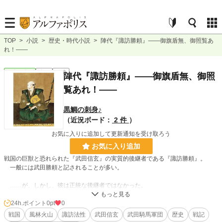
TOP
>
小説
>
歴史・時代小説
>
陣代『諏訪勝頼』――御旗盾無、御照覧あ
れ！――
歴史・時代
完結
長編
陣代『諏訪勝頼』――御旗盾無、御照
覧あれ！――
黒鯛の刺身♪
（近況ボード：
2 件
）
お気に入りに追加して更新通知を受け取ろう
お気に入り追加
戦国の巨獣と恐れられた『武田信玄』の実質的後継者である『諏訪勝頼』。
一般には武田勝頼と記されることが多い。
……が、しかし、彼は正統な後継者ではなかった。
信玄の遺言に寄れば、正式な後継者は信玄の孫とあった。
24h.ポイント
0pt
0
つまり勝頼の子である信勝が後継者であり、勝頼は陣代。
戦国
風林火山
諏訪法性
武田信玄
武田騎馬軍団
歴史
戦記
一介の後見人の立場でしかない。