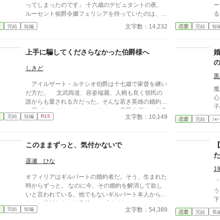
イザラの持つ鋼のような意志と冷静な知性を見抜き、
ってしまったのです」 十六歳のデビュタントの夜、
ーミリ
彼女の非公式な協力者となる。 しかし、そんな彼
ルーセント侯爵令嬢フェリシアを待っていたのは、残
る
女を待っていたのは「辺境伯と不貞を働いている」と
酷な罵倒だった。第一王子カシウスは、可憐な白いド
た
文字数：14,232
愛
完結
短編
恋愛
完結
短
いう、さらに悪質な濡れ衣だった――
レスを纏った彼女を「貧相な小娘」と呼び、己の番
た
（つがい）であることを真っ向から否定する。 会場
っ
に響く冷笑と、愛用の刺繍に込めた自信さえ打ち砕く
観を
上手に騙してくださらなかった伯爵様へ
ような屈辱。しかし、絶望の淵に立たされた彼女を見
だ
つめていたのは、王子ではなく、圧倒的な威厳を放つ
に
しきど
「ある男」だった。 魂を焦がすような熱い視線が重
る」と
黒
アイルザート・ルテシオ伯爵は十七歳で家督を継い
なり、静まり返る謁見の間。この出会いが、王室を揺
が
魔
だ方だ。 文武両道、容姿端麗、人柄も良く領民の
るがす大事件の幕開けになるとは、まだ誰も知らな
め
心
誰からも愛される方だった。そんな若き英雄の婚約者
い。自身の価値を否定された少女が、真実の愛によっ
子
に選ばれたメリッサ・オードバーン子爵令嬢は、自身
て世界で最も幸福な王妃へと駆け上がる、逆転溺愛ス
な
文字数：10,149
愛
完結
短編
R15
を果報者と信じて疑っていなかった。 彼が屋敷の
恋愛
完結
ｼｮｰ
トーリー。 ※小説家になろう様にも投稿しています
た。 だから、泣かない。
メイドと関係を持っていると知る事になる、その時ま
※
約破
では。 貴族に愛人がいる事など珍しくもない。そ
る
このままずっと、気付かないで
んな事は分かっているつもりだった。分かっていてそ
短
れでも、許せなかった。 メリッサにとってアイル
遥瀬 ひな
ザートは、本心から愛した人だったから。
1
オフィリアはギルバートの婚約者だ。そう、生まれた
「
時からずっと。 なのに今、その婚約を解消して欲し
う
いと言われている。他でもないギルバート本人から、
下
なんの前触れもなく突然に。 「すまない、オフィリ
―
文字数：54,389
愛
完結
短編
ア。」 「畏まりました、王太子殿下。」 そう答える
恋愛
完結
長
（