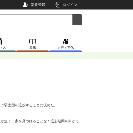
新規登録
ログイン
ネス
書籍
メディア化
は騎士団を退役することに決めた。
が無く、家を見つけることなく退去期間を向かえ