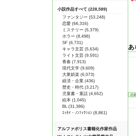
小説作品すべて (228,589)
ファンタジー (53,248)
恋愛 (66,316)
ミステリー (5,379)
ホラー (8,498)
SF (6,731)
あ
キャラ文芸 (5,634)
ライト文芸 (9,591)
青春 (7,913)
現代文学 (9,609)
大衆娯楽 (6,073)
経済・企業 (436)
歴史・時代 (3,217)
児童書・童話 (4,652)
恋
絵本 (1,045)
BL (31,386)
ｴｯｾｲ・ﾉﾝﾌｨｸｼｮﾝ (8,861)
アルファポリス書籍化作家作品