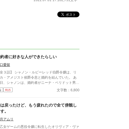
2022.07.01 17:10
2,731文字
婚約者に好きな人ができたらしい
口愛留
全３話】 シャノン・ルビーレッド伯爵令嬢は、リ
カ・アメジスト侯爵令息と婚約を結んでいた。 あ
日、シャノンは、婚約者がニーナ・ペリドット男爵
嬢に懸想しているという噂を耳にする。 シャノン
文字数：6,800
編
R15
断罪を回避するため、リュカとの婚約を円満に解消
うとするが――。 ※ エブリスタに習作として掲
したものを改稿した作品です。 ※ 小説家になろう
時は戻ったけど、もう疲れたので全て傍観し
も掲載しています。
ます。
月アムリ
女ゲームの悪役令嬢に転生したオリヴィア・ヴァ