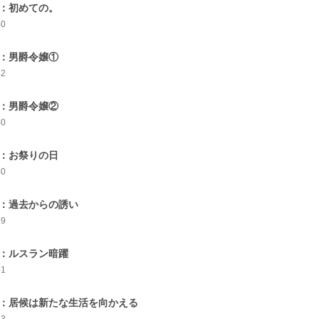
9：初めての。
40
0：男爵令嬢①
42
1：男爵令嬢②
40
2：お祭りの日
40
3：過去からの誘い
39
4：ルスラン暗躍
51
5：居候は新たな生活を向かえる