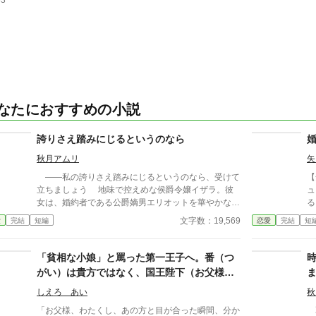
63
なたにおすすめの小説
誇りさえ踏みにじるというのなら
秋月アムリ
矢
――私の誇りさえ踏みにじるというのなら、受けて
【
立ちましょう 地味で控えめな侯爵令嬢イザラ。彼
ュ
女は、婚約者である公爵嫡男エリオットを華やかな伯
る
爵令嬢ベアトリスに奪われ、「真実の愛」を見つけた
令
文字数：19,569
愛
完結
短編
恋愛
完結
短
という身勝手な理由で一方的に婚約破棄を突きつけら
は
れる。 ベアトリスからは地味で退屈な女と公然と
しよ
蔑まれ、尊厳を踏みにじられたイザラ。 だが、彼
載
「貧相な小娘」と罵った第一王子へ。番（つ
女は涙を見せず、侯爵家の誇りを守るため不当な破棄
に
がい）は貴方ではなく、国王陛下（お父様）
を断固として拒否。たった一人で反撃の証拠集めを開
でした
始する。 彼女が助力を求めたのは、社交界から距
しえろ あい
秋
離を置き、冷徹と噂される辺境伯アレクシス。彼は、
「お父様、わたくし、あの方と目が合った瞬間、分か
乙