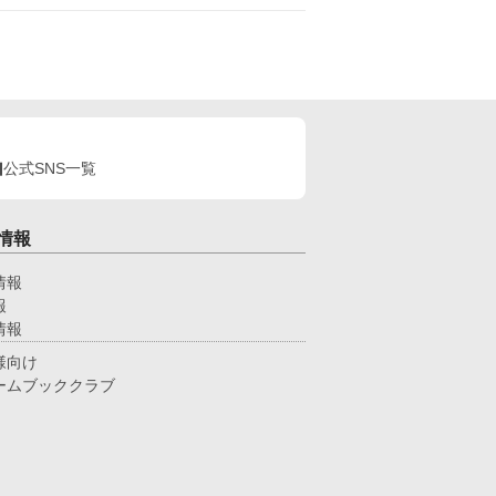
い私は、王太子にとってただの「義務」でしかなか
たのだろう。 未練もないし、王宮に居続ける理由
から、婚約破棄されたその日に領地に引
もるため出奔した。 これからは自由に静かに暮
そう！ そう思っていたのに―― 「……なぜ、殿下
ここに？」 「お前がいなくなって、ようやく気づ
た。リディア、お前が必要だ」 婚約破棄を言い渡
た本人が、なぜか私を追いかけてきた！？ さら
公式SNS一覧
、冷酷な王国宰相や腹黒な公爵まで現れて、次々に
を手に入れようとしてくる。 「お前は王妃になる
き女性だ。逃がすわけがない」 「いいや、俺の妻
なるべきだろう？」 「……私、ただ田舎で静かに
情報
らしたいだけなんですけど！！」
情報
報
情報
様向け
ームブッククラブ