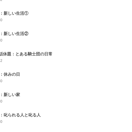
4：新しい生活①
40
5：新しい生活②
40
話休題：とある騎士団の日常
52
6：休みの日
40
7：新しい家
40
8：叱られる人と叱る人
40