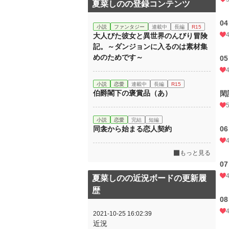
夏菜しのの登録コンテンツ
0
小説
ファンタジー
連載中
長編
R15
大人びた彼女と異世界のんびり冒険
記。～ダンジョンに入るのは素材集
めのためです～
0
小説
恋愛
連載中
長編
R15
伯爵閣下の褒賞品（あ）
閑
小説
恋愛
完結
短編
同衾から始まる恋人契約
0
もっと見る
0
夏菜しのの近況ボードの更新履
歴
0
2021-10-25 16:02:39
近況