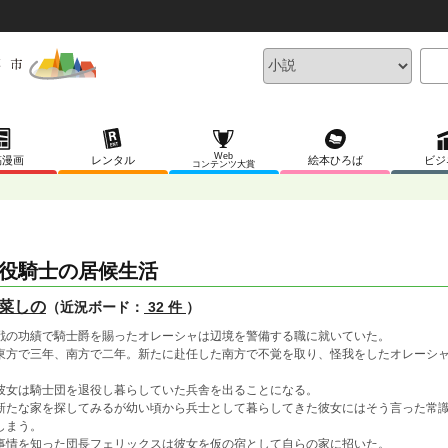
Web
稿漫画
レンタル
絵本ひろば
ビジ
コンテンツ大賞
役騎士の居候生活
菜しの
（近況ボード：
32 件
）
の功績で騎士爵を賜ったオレーシャは辺境を警備する職に就いていた。
方で三年、南方で二年。新たに赴任した南方で不覚を取り、怪我をしたオレーシャ
女は騎士団を退役し暮らしていた兵舎を出ることになる。
たな家を探してみるが幼い頃から兵士として暮らしてきた彼女にはそう言った常識
しまう。
情を知った団長フェリックスは彼女を仮の宿として自らの家に招いた。