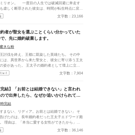
オン。 一度目の人生では破滅回避に奔走す
も虚しく断罪された彼女は、時間が転生時点に戻っ
二度目の人生で、全てを諦めていた。 もう疲れ
文字数：23,166
編
。どうせ無駄なら、せめて断罪の日まで穏やかに眠
て過ごしたい──そう願い、積極的に引きこもり傍
決め込むオリヴィア。 だが、一周目では冷淡
婚約者が聖女を選ぶことくらい分かっていた
ったはずの婚約者・セドリック王子が、なぜか彼女
ので、先に婚約破棄します。
献身的な優しさを見せ、「今度こそ、私が君を守
誓うのだ。 運命に抗う気力さえ失った令嬢
蜜きな粉
、思いがけない波乱に巻き込まれていく。全てを諦
王討伐を終え、王都に凱旋した英雄たち。 その中
たはずの人生で、彼女を待ち受ける未来とは──
には、異世界から来た聖女と、彼女に寄り添う王太
の姿があった。 王太子の婚約者として壇上に立ち
がらも、私は自分が選ばれない側だと理解してい
文字数：7,904
ﾄｼｮｰﾄ
縋らない。 私は自分から婚
棄を願い出る。 選ばれなかった人生を終わらせ
ために。 そして、私自身の人生を始めるために。
【完結】「お前とは結婚できない」と言われ
いお話です。
たので出奔したら、なぜか追いかけられてい
ます
9時完結
すまない、リディア。お前とは結婚できない」 そ
告げたのは、長年婚約者だった王太子エドワード殿
。 理由は、「本当に愛する女性ができたから」―
つまり、私以外に好きな人ができたということ。
文字数：36,146
編
まあ、そんな気はしてました） 社交界では目立た