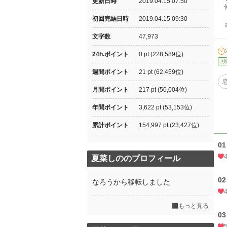
更新日時
2019.04.15 07:50
何
初回完結日時
2019.04.15 09:30
※
文字数
47,973
24h.ポイント
0 pt (228,589位)
小
週間ポイント
21 pt (62,459位)
月間ポイント
217 pt (50,004位)
年間ポイント
3,622 pt (53,153位)
累計ポイント
154,997 pt (23,427位)
0
夏菜しののプロフィール
0
なろうから移転しました
もっと見る
0