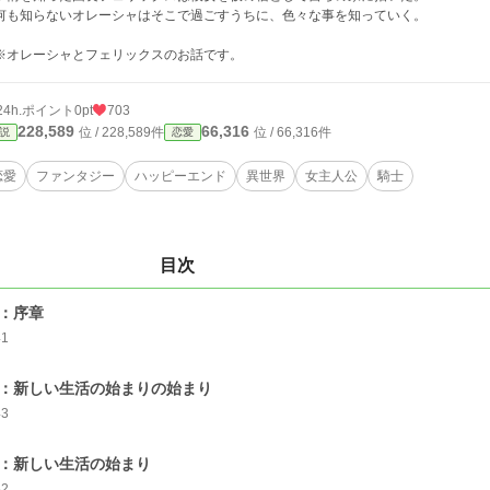
も知らないオレーシャはそこで過ごすうちに、色々な事を知っていく。
オレーシャとフェリックスのお話です。
24h.ポイント
0pt
703
228,589
66,316
位 / 228,589件
位 / 66,316件
説
恋愛
恋愛
ファンタジー
ハッピーエンド
異世界
女主人公
騎士
目次
1：序章
41
2：新しい生活の始まりの始まり
43
3：新しい生活の始まり
52