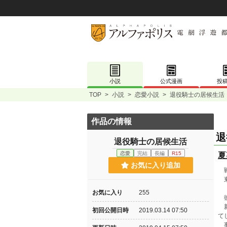
小説
公式漫画
投
TOP
>
小説
>
恋愛小説
>
退役騎士の居候生活
作品の情報
退
退役騎士の居候生活
恋愛
完結
長編
R15
夏
お気に入り追加
戦
東
お気に入り
255
彼
新
初回公開日時
2019.03.14 07:50
て
事