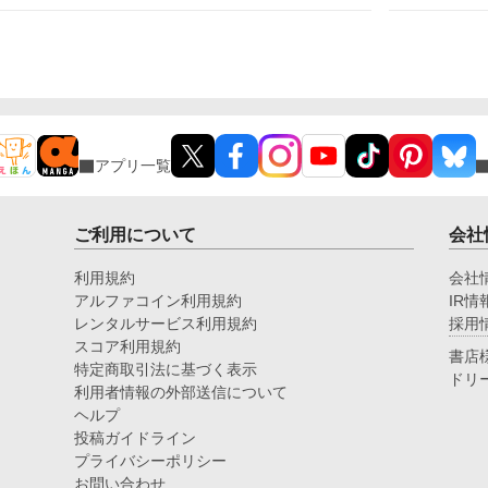
しかない、わたくし。それ以外の答えなど求められて
な
はいないと分かっているから。 《読点連作〜せつな
っ
い愛の物語〜 Ⅰ 》
もない。 だ
きこ
ら
が
い
し
アプリ一覧
に
私
べ
に
ご利用について
会社
暮
利用規約
会社
アルファコイン利用規約
IR情
レンタルサービス利用規約
採用
スコア利用規約
書店
特定商取引法に基づく表示
ドリ
利用者情報の外部送信について
ヘルプ
投稿ガイドライン
プライバシーポリシー
お問い合わせ