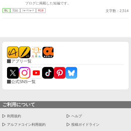
ブログに掲載した短編です。
っと綺麗だろうなって」 支配する側だったはずの男が、 支配され
ることで初めて“生きている”と感じてしまう――。 上司と部下、
文字数：2,514
BL
完結
ｼｮｰﾄｼｮｰﾄ
R18
立場も理性も、すべてが絡み合うオフィスの夜。 秘密の扉を開け
た榊は、もう戻れない。 快楽に溺れるその瞬間まで、彼を待つの
は破滅か、それとも救いか。 ――これは、ひとりの上司が“愛”と
いう名の支配に沈んでいく物語。
アプリ一覧
公式SNS一覧
ご利用について
利用規約
ヘルプ
アルファコイン利用規約
投稿ガイドライン