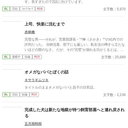
す。長すぎたので2話に分けています。
文字数：5,970
BL
完結
ｼｮｰﾄｼｮｰﾄ
R18
上司、快楽に沈むまで
赤林檎
完璧な男――それが、営業部課長・**榊（さかき）**の社内での
評判だった。 冷静沈着、部下にも厳しい。私生活の噂すら立たな
いほどの隙のなさ。 だが、その“完璧”が崩れる日がくるとは、誰
も想像していなかった。 入社三年目の篠原は、榊の直属の部下。
文字数：25,689
BL
連載中
短編
R15
真面目だが強気で、どこか挑発的な笑みを浮かべる青年。 ある
夜、取引先とのトラブル対応で二人だけが残ったオフィスで、 篠
原は上司に向かって、いつもの穏やかな口調を崩した。「……そ
オメガなパパとぼくの話
んな顔、部下には見せないんですね」 疲労で僅かに緩んだ榊の表
キサラギムツキ
情。 その弱さを見逃さず、篠原はデスク越しに距離を詰める。
「強がらなくていいですよ。俺の前では、もう」 指先が榊のネク
タイトルのままオメガなパパと息子の日常話。
タイを掴む。 引き寄せられた瞬間、榊の理性は音を立てて崩れ
文字数：2,236
BL
完結
短編
R15
た。 拒むことも、許すこともできないまま、 彼は“部下”の手によ
って、ひとつずつ乱されていく。 言葉で支配され、触れられるた
びに、自分の知らなかった感情と快楽を知る。それは、上司とし
完成した犬は新たな地獄が待つ飼育部屋へと連れ戻され
ての誇りを壊すほどに甘く、逃れられないほどに深い。 だが、篠
る
原の視線の奥に宿るのは、ただの欲望ではなかった。 そこには、
ずっと榊だけを見つめ続けてきた、静かな執着がある。 「俺、前
五月雨時雨
から思ってたんです。 あなたが誰かに“支配される”ところ、き