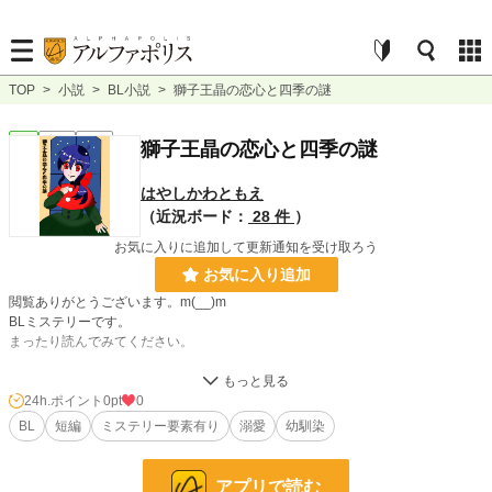
TOP
>
小説
>
BL小説
>
獅子王晶の恋心と四季の謎
BL
完結
短編
獅子王晶の恋心と四季の謎
はやしかわともえ
（近況ボード：
28 件
）
お気に入りに追加して更新通知を受け取ろう
お気に入り追加
閲覧ありがとうございます。m(__)m
BLミステリーです。
まったり読んでみてください。
小説
229,022 位 / 229,022 件
24h.ポイント
0pt
0
BL
短編
ミステリー要素有り
溺愛
幼馴染
BL
31,497 位 / 31,497 件
お気に入り
0
アプリで読む