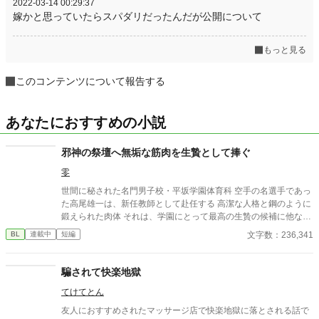
2022-03-14 00:29:37
嫁かと思っていたらスパダリだったんだが公開について
もっと見る
このコンテンツについて報告する
あなたにおすすめの小説
邪神の祭壇へ無垢な筋肉を生贄として捧ぐ
零
世間に秘された名門男子校・平坂学園体育科 空手の名選手であっ
た高尾雄一は、新任教師として赴任する 高潔な人格と鋼のように
鍛えられた肉体 それは、学園にとって最高の生贄の候補に他なら
なかった 至高の筋肉を持つ、精神を削られ意志をなくした青年を
文字数：236,341
BL
連載中
短編
太古の神に捧げるため、“水”、“風”、“土”の信奉者達が暗躍する 意
志をなくし筋肉の操り人形と化した“デク” 消える教師 山奥の男子
校で繰り広げられるダークファンタジー
騙されて快楽地獄
てけてとん
友人におすすめされたマッサージ店で快楽地獄に落とされる話で