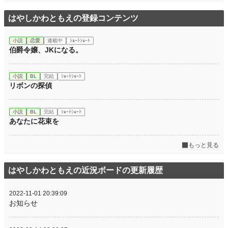
はやしかわともえの登録コンテンツ
小説
恋愛
連載中
ｼｮｰﾄｼｮｰﾄ
伯爵令嬢、JKになる。
小説
BL
完結
ｼｮｰﾄｼｮｰﾄ
リボンの探偵
小説
BL
完結
ｼｮｰﾄｼｮｰﾄ
あなたに花束を
もっと見る
はやしかわともえの近況ボードの更新履歴
2022-11-01 20:39:09
お知らせ