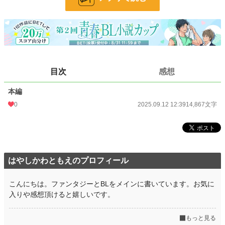
24h.ポイント
0 pt
文字数
14,867
更新日時
2025.09.12 12:39
初回公開日時
2025.09.12 12:39
目次
感想
初回完結日時
2025.09.12 12:40
本編
週間ポイント
0 pt (229,022 位)
0
2025.09.12 12:39
14,867文字
月間ポイント
7 pt (115,452 位)
年間ポイント
898 pt (87,535 位)
累計ポイント
898 pt (200,978 位)
はやしかわともえのプロフィール
こんにちは。ファンタジーとBLをメインに書いています。お気に
入りや感想頂けると嬉しいです。
もっと見る