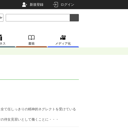
新規登録
ログイン
ネス
書籍
メディア化
に全て任しっきりの精神的ネグレクトを受けている
アの侍女見習いとして働くことに・・・