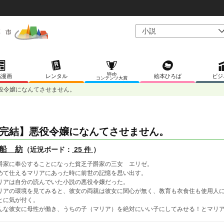
Web
稿漫画
レンタル
絵本ひろば
ビジ
コンテンツ大賞
役令嬢になんてさせません。
完結】悪役令嬢になんてさせません。
船 紡
（近況ボード：
25 件
）
爵家に奉公することになった貧乏子爵家の三女 エリゼ。
めて仕えるマリアにあった時に前世の記憶を思い出す。
リアは自分の読んでいた小説の悪役令嬢だった。
リアの環境を見てみると、彼女の両親は彼女に関心が無く、教育も衣食住も使用人
とに気が付く。
んな彼女に母性が働き、うちの子（マリア）を絶対にいい子にしてみせる！とマリ