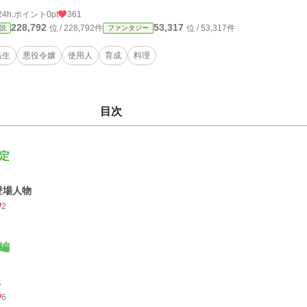
24h.ポイント
0pt
361
228,792
53,317
位 / 228,792件
位 / 53,317件
説
ファンタジー
転生
悪役令嬢
使用人
育成
料理
目次
定
登場人物
2
編
１
6