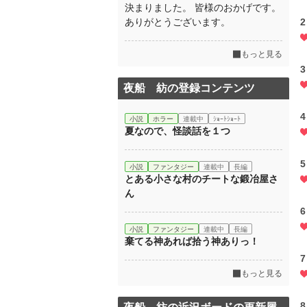
決まりました。 皆様のおかげです。
ありがとうございます。
2
もっと見る
3
夜船 紡の登録コンテンツ
4
小説
ホラー
連載中
ｼｮｰﾄｼｮｰﾄ
夏なので、怪談話を１つ
5
小説
ファンタジー
連載中
長編
とある小さな村のチートな鍛冶屋さ
ん
6
小説
ファンタジー
連載中
長編
棄てる神あれば拾う神ありっ！
7
もっと見る
8