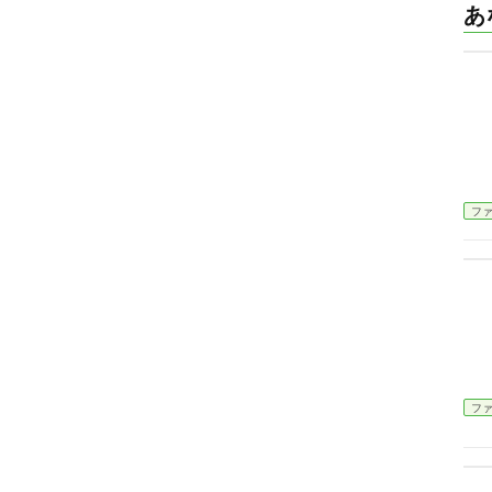
あ
フ
フ