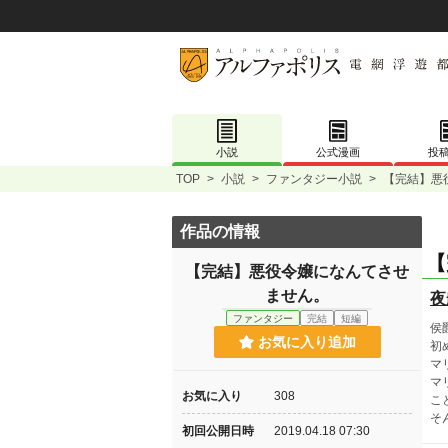
小説
公式漫画
投
TOP
>
小説
>
ファンタジー小説
>
【完結】悪
作品の情報
【
【完結】悪役令嬢になんてさせ
ません。
夜
ファンタジー
完結
短編
侯
お気に入り追加
初
マ
マ
お気に入り
308
こ
そ
初回公開日時
2019.04.18 07:30