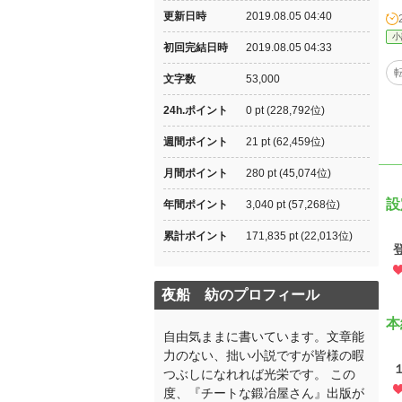
更新日時
2019.08.05 04:40
小
初回完結日時
2019.08.05 04:33
文字数
53,000
24h.ポイント
0 pt (228,792位)
週間ポイント
21 pt (62,459位)
月間ポイント
280 pt (45,074位)
設
年間ポイント
3,040 pt (57,268位)
累計ポイント
171,835 pt (22,013位)
夜船 紡のプロフィール
本
自由気ままに書いています。文章能
力のない、拙い小説ですが皆様の暇
つぶしになれれば光栄です。 この
度、『チートな鍛冶屋さん』出版が