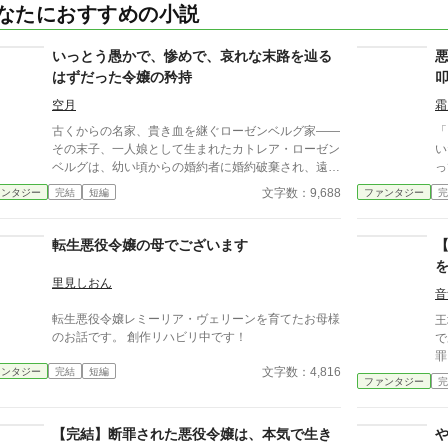
なたにおすすめの小説
いっとう愚かで、惨めで、哀れな末路を辿る
はずだった令嬢の矜持
空月
霜
古くからの名家、貴き血を継ぐローゼンベルグ家――
「う
その末子、一人娘として生まれたカトレア・ローゼン
い
ベルグは、幼い頃からの婚約者に婚約破棄され、遠方
っ
の別荘へと療養の名目で送られた。 その道中に惨め
気
文字数：9,688
ァンタジー
完結
短編
ファンタジー
完
に死ぬはずだった未来を、突然現れた『バグ』によっ
ラ
て回避して、ただの『カトレア』として生きていく
物
話。 ※悪役令嬢で婚約破棄物ですが、ざまぁもスッ
載
転生悪役令嬢の母でございます
キリもありません。 ※以前投稿していた「いっとう
愚かで惨めで哀れだった令嬢の果て」改稿版です。文
里見しおん
章量が1.5倍くらいに増えています。
音
転生悪役令嬢レミーリア・ヴェリーンを育てたお母様
王
のお話です。 創作リハビリ中です！
で
罪
文字数：4,816
ァンタジー
完結
短編
い
ファンタジー
完
だ
を
―
【完結】断罪された悪役令嬢は、本気で生き
清