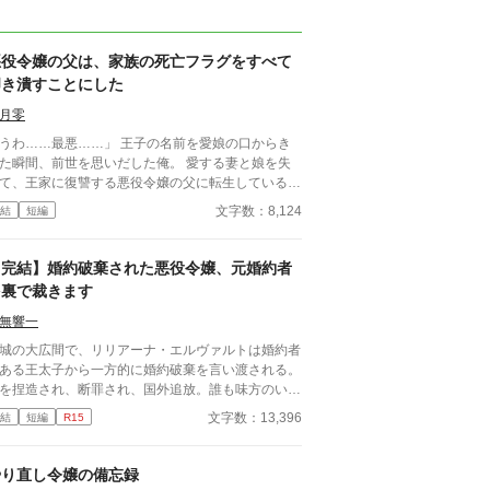
悪役令嬢の父は、家族の死亡フラグをすべて
叩き潰すことにした
月零
わ……最悪……」 王子の名前を愛娘の口からき
た瞬間、前世を思いだした俺。 愛する妻と娘を失
て、王家に復讐する悪役令嬢の父に転生していると
づいてしまった。 気付いたなら、妻と娘の死亡フ
文字数：8,124
結
短編
グは破壊するよ。 まだ二人とも生きてるからね。
語の通りになんて、させるか！ ※他サイトにも掲
中
【完結】婚約破棄された悪役令嬢、元婚約者
を裏で裁きます
無響一
城の大広間で、リリアーナ・エルヴァルトは婚約者
ある王太子から一方的に婚約破棄を言い渡される。
を捏造され、断罪され、国外追放。誰も味方のいな
中、彼女は一切の弁明をせず静かに受け入れた。
文字数：13,396
結
短編
R15
がその夜。 彼女は別の顔を持つ。 王都の闇で依頼
受け、悪を裁く裏稼業の元締め。 今度の標的は―
自分を断罪した元婚約者。 婚約は終わった。だが
やり直し令嬢の備忘録
算はまだ終わっていない。 表では悪役令嬢。裏で