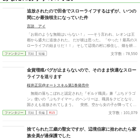
追放されたので田舎でスローライフするはずが、いつの
間にか最強領主になっていた件
言諮 アイ
「お前のような無能はいらない！」 ──そう言われ、レオンは王
都から盛大に追放された。 だが彼は思った。 「やった！最高のス
ローライフの始まりだ！！」 そして辺境の村に移住し、畑を耕
し、温泉を掘り当て、牧場を開き、ついでに商売を始めたら……
文字数：78,550
ファンタジー
完結
短編
気づけば村が巨大都市になっていた。 農業改革を進めたら周囲の
貴族が土下座し、交易を始めたら王国経済をぶっ壊し、温泉を作
ったら各国の王族が観光に押し寄せる。 「俺はただ、のんびり暮
金貨増殖バグが止まらないので、そのまま快適なスロー
らしたいだけなんだが……？」 一方、レオンを追放した王国は、
ライフを送ります
バカ王のせいで経済崩壊＆敵国に占領寸前！ 慌てて「レオン様、
助けてください！！」と泣きついてくるが…… 「ん？ ちょっと待
桜井正宗@オートスキル第1巻発売中
て。俺に無能って言ったの、どこのどいつだっけ？」 もはや世界
無能の落ちこぼれと認定された『ギルド職員』兼『ぷちドラゴ
最強の領主となったレオンは、 「好き勝手やった報い？ しらん
ン』使いの『ぷちテイマー』のヘンリーは、職員をクビとなり、
な」と華麗にスルーし、 今日ものんびり温泉につかるのだった。
国さえも追放されてしまう。 突然、空から女の子が降ってくる
ついでに「真の愛」まで手に入れて、レオンの楽園ライフは続く
と、キャッチしきれず女の子を地面へ激突させてしまう。それが
文字数：101,079
ファンタジー
完結
長編
R15
──！
聖女との出会いだった。 銀髪の自称聖女から『ギフト』を貰
い、ヘンリーは、両手に持てない程の金貨を大量に手に入れた。
これで一生遊んで暮らせると思いきや、金貨はどんどん増えてい
捨てられた三歳の聖女ですが、辺境伯家に拾われたら家
く。増殖が止まらない金貨。どんどん増えていってしまった。
族全員が過保護でした
聖女によれば“金貨増殖バグ”だという。幸い、元ギルド職員の権