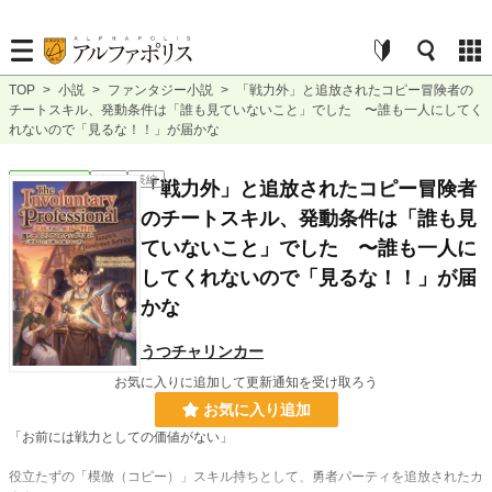
TOP
>
小説
>
ファンタジー小説
>
「戦力外」と追放されたコピー冒険者の
チートスキル、発動条件は「誰も見ていないこと」でした 〜誰も一人にしてく
れないので「見るな！！」が届かな
ファンタジー
完結
長編
「戦力外」と追放されたコピー冒険者
のチートスキル、発動条件は「誰も見
ていないこと」でした 〜誰も一人に
してくれないので「見るな！！」が届
かな
うつチャリンカー
お気に入りに追加して更新通知を受け取ろう
お気に入り追加
「お前には戦力としての価値がない」
役立たずの「模倣（コピー）」スキル持ちとして、勇者パーティを追放されたカ