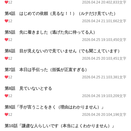
本作は他サイトでの重複投稿を同一名義で行っております。
12
2026.04.24 20:40
2,833文字
第4話 はじめての依頼（見るな！！）（ルナだけ見ていた）
小説
37,726 位 / 228,834 件
12
2026.04.24 21:10
1,662文字
ファンタジー
5,957 位 / 53,331 件
第5話 先に着きました（逃げた先に待ってる人）
お気に入り
29
12
2026.04.25 19:10
3,450文字
24h.ポイント
7 pt
第6話 目が見えないので見ていません（でも聞こえています）
文字数
95,925
12
2026.04.25 20:10
3,451文字
更新日時
2026.05.08 21:10
第7話 本日は手伝った（括弧が正直すぎる）
初回公開日時
2026.04.24 19:40
12
2026.04.25 21:10
3,381文字
初回完結日時
2026.05.08 22:05
第8話 見ていないとする
12
2026.04.26 19:10
3,209文字
週間ポイント
21 pt (62,459 位)
月間ポイント
91 pt (67,482 位)
第9話「手が言うことをきく（理由はわかりません）」
12
2026.04.26 20:10
4,196文字
年間ポイント
11,851 pt (28,258 位)
第10話「謙虚な人らしいです（本当によくわかりません）」
累計ポイント
11,851 pt (90,143 位)