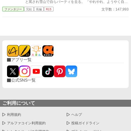
と罵され雪山で自らパーティを去る。 「やれやれ、ようやく自由
か」 だが、彼らが知らなかったのは、パーティが最強だったのは
文字数：147,993
ファンタジー
完結
長編
R15
アルヴィンの緻密なバフ管理と戦術構築があったからだというこ
と。 ​一人残ったアルヴィンは、生活魔法を極限まで応用し、極寒
の地に「超豪華な雪の城」を爆誕させる。希少食材をロジックで
調理し、伝説の武器を掃除感覚でメンテナンス……そんな彼の元
に、野生の重戦士タイガと、狂気的な執着心を持つ元相棒の英雄
ゼクスが転がり込んできて！？
アプリ一覧
公式SNS一覧
ご利用について
利用規約
ヘルプ
アルファコイン利用規約
投稿ガイドライン