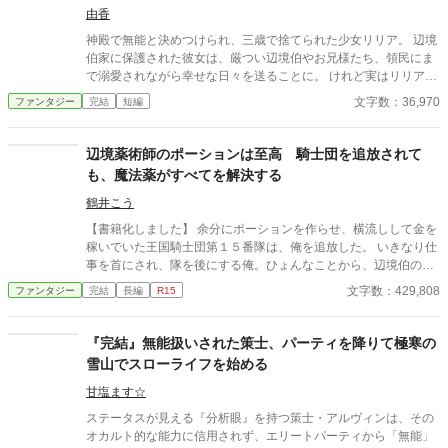
限でアイテムボックス量は無駄に多く持っていたので、そこへ保
由香
管しまくった。 大金持ちになったヘンリーは、とりあえず念願
神殿で無能と決めつけられ、三歳で捨てられた少女リリア。 辺境
だった屋敷を買い……スローライフを始めていく!?
伯家に保護された彼女は、厳つい辺境伯やお兄様たち、領民にま
で溺愛されながら幸せな日々を送ることに。 けれど実はリリア
は、数百年に一人現れる伝説級の聖女だった。 これは捨てられた
文字数：36,970
ファンタジー
完結
短編
幼女聖女が、たくさんの愛に包まれながら成長していく物語。
辺境薬術師のポーションは至高 騎士団を追放されて
も、魔法薬がすべてを解決する
鶴井こう
【書籍化しました】 余分にポーションを作らせ、横流しして金を
稼いでいた王国騎士団第１５番隊は、俺を追放した。 いきなり仕
事を首にされ、隊を後にする俺。ひょんなことから、辺境伯の娘
の怪我を助けたことから、辺境の村に招待されることに。 一方、
文字数：429,808
ファンタジー
完結
長編
R15
モンスターたちのスタンピードを抑え込もうとしていた第１５番
隊。 しかしポーションの数が圧倒的に足りず、品質が低いポーシ
ョンで回復もままならず、第１５番隊の守備していた拠点から陥
『完結』無能扱いされた策士、パーティを降りて極寒の
落し、王都は徐々にモンスターに侵略されていく。 俺はもふもふ
雪山でスローライフを始める
を拾ったり農地改革したり辺境の村でのんびりと過ごしていた
が、徐々にその腕を買われて頼りにされることに。功績もステー
甘塩ます☆
タスに表示されてしまい隠せないので、褒賞は甘んじて受けるこ
ステータスが見える『分析眼』を持つ策士・アルヴィンは、その
とにしようと思う。
オカルト的な能力に信用されず、エリートパーティから「無能」