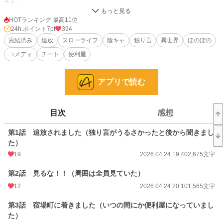
ナト。
彼の望みはただ一つ。誰もいない場所で、静かに、誰にも邪魔されず暮らすこ
と。
HOTランキング 最高11位
24h.ポイント
7pt
394
だが、彼が授かった真のスキルには、あまりに皮肉な条件があった。
完結済み
追放
スローライフ
陰キャ
独り言
異世界
ほのぼの
【発動条件：誰も見ていないこと】
コメディ
チート
便利屋
誰も見ていない場所でなら、彼は折れた剣を元通りにし、枯れた井戸を蘇らせ、
さらには世界のバグさえも「修復」してしまう。
アプリで読む
「（……静かに暮らしたいだけなのに）」
「声が出ていますよ、カナトさん」
目次
感想
なぜか先回りして観察してくる無表情な薬師。
「見えていないからセーフです」と言い張る盲目の詩人。
第1話 追放されました（独り言がうるさかったと後から聞きまし
いつの間にか守護者に転職した元スパイ。
た）
挙句の果てには、追放したはずの元リーダーまでが「戻ってきてくれ」と押しか
19
2026.04.24 19:40
2,675文字
けてくる始末。
第2話 見るな！！（周囲は全員見ていた）
――これは、本音がダダ漏れの修理屋が、本人の意図に反して周囲に愛され、い
12
2026.04.24 20:10
1,565文字
つの間にか英雄として記録されていく物語。
第3話 宿場町に着きました（いつの間にか便利屋になっていまし
★全35話完結済み・毎日更新。エターなし。最後まで安心してお読みいただけ
た）
ます。